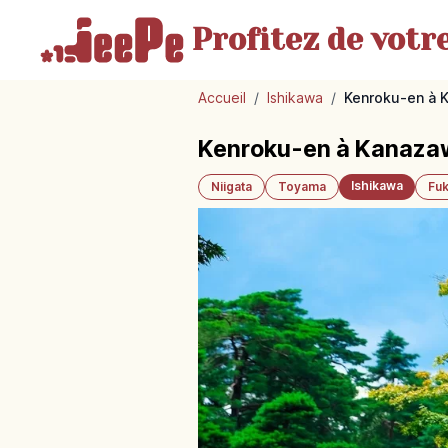
Profitez de votr
Accueil
/
Ishikawa
/
Kenroku-en à K
Kenroku-en à Kanazawa 
Ishikawa
Niigata
Toyama
Fuk