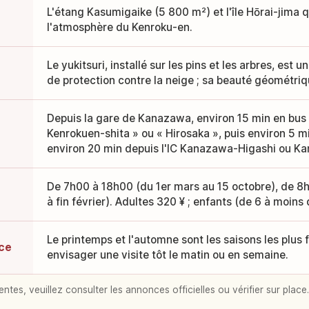
L'étang Kasumigaike (5 800 m²) et l'île Hōrai-jima qu
l'atmosphère du Kenroku-en.
Le yukitsuri, installé sur les pins et les arbres, est 
de protection contre la neige ; sa beauté géométriqu
Depuis la gare de Kanazawa, environ 15 min en bus
Kenrokuen-shita » ou « Hirosaka », puis environ 5 mi
environ 20 min depuis l'IC Kanazawa-Higashi ou K
De 7h00 à 18h00 (du 1er mars au 15 octobre), de 8
à fin février). Adultes 320 ¥ ; enfants (de 6 à moins 
Le printemps et l'automne sont les saisons les plus
nce
envisager une visite tôt le matin ou en semaine.
entes, veuillez consulter les annonces officielles ou vérifier sur place.