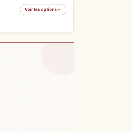
Voir les options
rdin Kenrokuen
↗