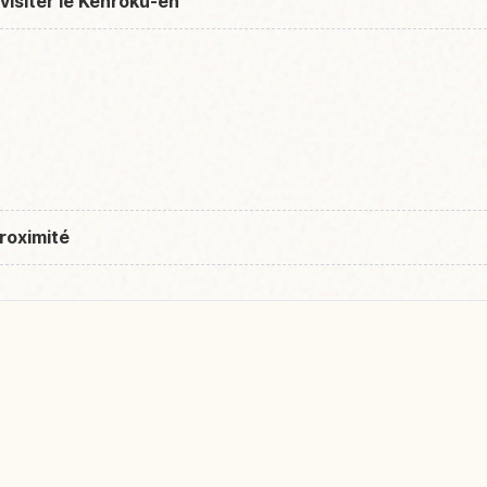
visiter le Kenroku-en
roximité