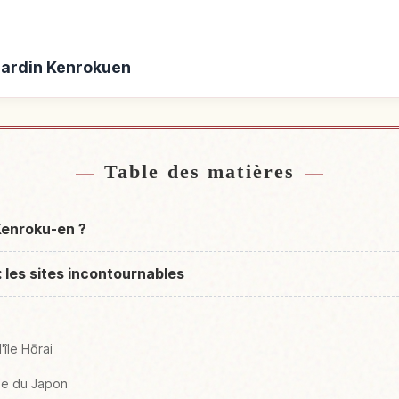
 Jardin Kenrokuen
e Jardin Kenrokuen
Activités à Ja
↗
Table des matières
Kenroku-en ?
 les sites incontournables
'île Hōrai
ine du Japon