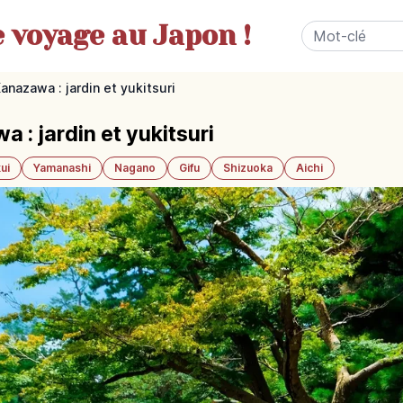
e
voyage au Japon !
anazawa : jardin et yukitsuri
: jardin et yukitsuri
ui
Yamanashi
Nagano
Gifu
Shizuoka
Aichi