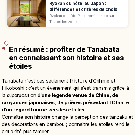
Ryokan ou hôtel au Japon :
différences et critères de choix
Ryokan ou hôtel ? Le premier mise sur
l'omotenashi : tatami, onsen, yukata,
Toutes les zones
→
kaiseki. L'hôtel offre variété et liberté.
Comparatif pour bien choisir.
En résumé : profiter de Tanabata
en connaissant son histoire et ses
étoiles
Tanabata n'est pas seulement l'histoire d'Orihime et
Hikoboshi : c'est un événement qui s'est transmis grâce à
la superposition d'
une légende venue de Chine, de
croyances japonaises, de prières précédant l'Obon et
d'un regard tourné vers les étoiles
.
Connaître son histoire change la perception des tanzaku et
des décorations en bambou ; connaître les étoiles rend le
ciel d'été plus familier.