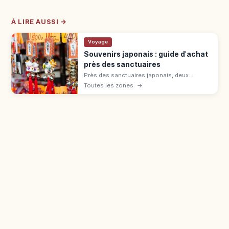
À LIRE AUSSI →
Voyage
Souvenirs japonais : guide d'achat
près des sanctuaires
Près des sanctuaires japonais, deux
catégories : juyohin sacrés (omamori,
Toutes les zones
→
ofuda) et souvenirs commerciaux (daruma,
sensu). Différence et bagage cabine.