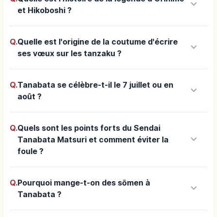
keyboard_arrow_down
et Hikoboshi ?
Q.
Quelle est l'origine de la coutume d'écrire
keyboard_arrow_down
ses vœux sur les tanzaku ?
Q.
Tanabata se célèbre-t-il le 7 juillet ou en
keyboard_arrow_down
août ?
Q.
Quels sont les points forts du Sendai
keyboard_arrow_down
Tanabata Matsuri et comment éviter la
foule ?
Q.
Pourquoi mange-t-on des sōmen à
keyboard_arrow_down
Tanabata ?