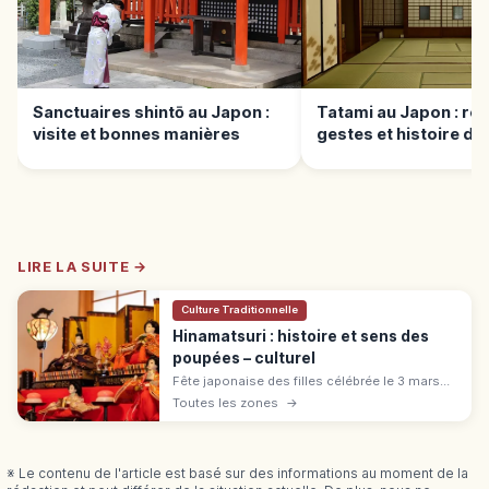
Sanctuaires shintō au Japon :
Tatami au Japon : règ
visite et bonnes manières
gestes et histoire du 
japonais
LIRE LA SUITE →
Culture Traditionnelle
Hinamatsuri : histoire et sens des
poupées – culturel
Fête japonaise des filles célébrée le 3 mars
(Jōshi no sekku, Momo no sekku),
Toutes les zones
→
Hinamatsuri expose les hina-ningyō. Histoire,
décorations et mets typiques.
※ Le contenu de l'article est basé sur des informations au moment de la