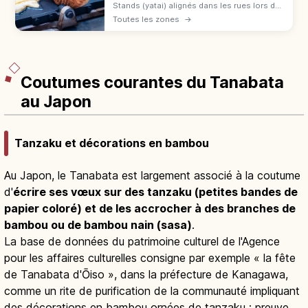
Stands (yatai) alignés dans les rues lors des
matsuri japonais du printemps à l'automne :
Toutes les zones
→
yakisoba, baby castella et pommes
d'amour. File, commande et paiement.
Coutumes courantes du Tanabata
au Japon
Tanzaku et décorations en bambou
Au Japon, le Tanabata est largement associé à la coutume
d'
écrire ses vœux sur des tanzaku (petites bandes de
papier coloré) et de les accrocher à des branches de
bambou ou de bambou nain (sasa)
.
La base de données du patrimoine culturel de l'Agence
pour les affaires culturelles consigne par exemple « la fête
de Tanabata d'Ōiso », dans la préfecture de Kanagawa,
comme un rite de purification de la communauté impliquant
des décorations en bambou ornées de tanzaku : preuve