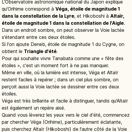
L'Observatoire astronomique national du Japon explique
qu'Orihime correspond à
Véga, étoile de magnitude 1
dans la constellation de la Lyre
, et Hikoboshi à
Altaïr,
étoile de magnitude 1 dans la constellation de l'Aigle
.
Dans un endroit sombre, on peut observer la Voie lactée
s'étendant entre ces deux étoiles.
Si l'on ajoute Deneb, étoile de magnitude 1 du Cygne, on
obtient le
Triangle d'été
.
Pour qui souhaite vivre Tanabata comme une « fête des
étoiles », c'est un moment fort à ne pas manquer.
Même en ville, où la lumière est intense, Véga et Altaïr
restent faciles à repérer ; dans un ciel plus sombre, on
perçoit aussi la Voie lactée se dessiner entre ces deux
étoiles.
Véga est très brillante et facile à distinguer, tandis qu'Altaïr
est également un repère aisé.
Quand vous lèverez les yeux vers le ciel d'été, commencez
par chercher Véga (Orihime), particulièrement éclatante,
puis cherchez Altaïr (Hikoboshi) de l'autre côté de la Voie