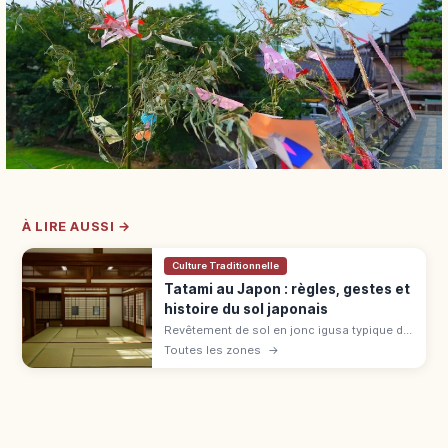
À LIRE AUSSI →
Culture Traditionnelle
Tatami au Japon : règles, gestes et
histoire du sol japonais
Revêtement de sol en jonc igusa typique du
washitsu, le tatami se généralise à l'époque
Toutes les zones
→
Muromachi. Règles : chaussettes, bord,
bagages en ryokan et auberge.