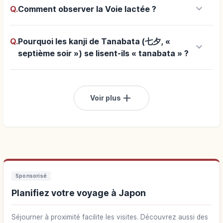
keyboard_arrow_down
Q.
Comment observer la Voie lactée ?
Q.
Pourquoi les kanji de Tanabata (七夕, «
keyboard_arrow_down
septième soir ») se lisent-ils « tanabata » ?
add
Voir plus
Sponsorisé
Planifiez votre voyage à Japon
Séjourner à proximité facilite les visites. Découvrez aussi des