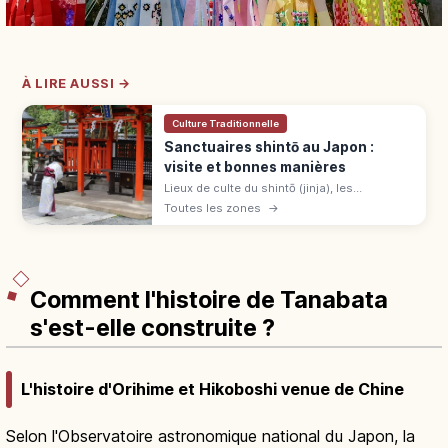
À LIRE AUSSI →
Culture Traditionnelle
Sanctuaires shintō au Japon :
visite et bonnes manières
Lieux de culte du shintō (jinja), les
sanctuaires japonais sont environ 80 000
Toutes les zones
→
dans tout l'archipel. Sens des rites, étapes
de prière et règles à respecter.
Comment l'histoire de Tanabata
s'est-elle construite ?
L'histoire d'Orihime et Hikoboshi venue de Chine
Selon l'Observatoire astronomique national du Japon, la