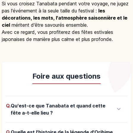
Si vous croisez Tanabata pendant votre voyage, ne jugez
pas l'événement à la seule taille du festival :
les
décorations, les mots, l'atmosphère saisonnière et le
ciel
méritent d'être savourés ensemble.
Avec ce regard, vous profiterez des fêtes estivales
japonaises de manière plus calme et plus profonde.
Foire aux questions
Q.
Qu'est-ce que Tanabata et quand cette
keyboard_arrow_down
fête a-t-elle lieu ?
Q.
Quelle est l'histoire de la légende d'Orihime