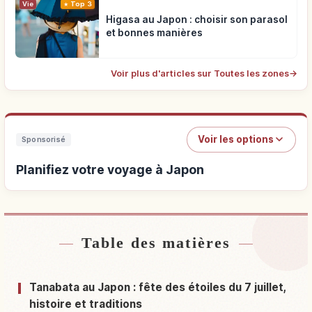
Vie
Top 3
Higasa au Japon : choisir son parasol
et bonnes manières
Voir plus d'articles sur Toutes les zones
→
Voir les options
Sponsorisé
Planifiez votre voyage à Japon
Table des matières
Hébergements près de Japon
↗
Activités à Japon
↗
Tanabata au Japon : fête des étoiles du 7 juillet,
histoire et traditions