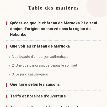
Table des matières
Hébergements près de Château Maruoka
↗
Activités à Château Maruoka
↗
Qu'est-ce que le château de Maruoka ? Le seul
donjon d'origine conservé dans la région du
Hokuriku
Que voir au château de Maruoka
1. La beauté d'un donjon authentique
2. Une vue panoramique depuis le sommet
3. Le parc Kasumi-ga-jō
Que faire selon les saisons
Tarifs et horaires d'ouverture