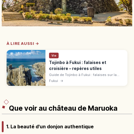
À LIRE AUSSI →
Vie
Tojinbo à Fukui : falaises et
croisière – repères utiles
Guide de Tojinbo à Fukui : falaises sur la
mer du Japon, croisière, tour panoramique
Fukui
→
et île d'Oshima pour préparer une visite
spectaculaire.
Que voir au château de Maruoka
1. La beauté d'un donjon authentique