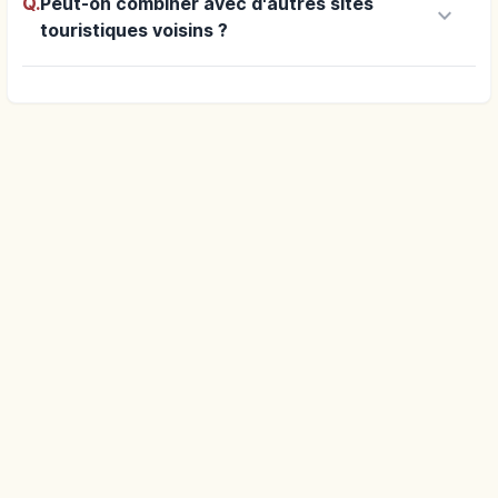
Q.
Peut-on combiner avec d'autres sites
keyboard_arrow_down
touristiques voisins ?