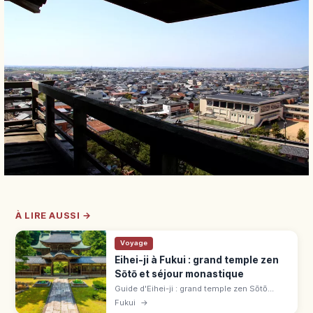
À LIRE AUSSI →
Voyage
Eihei-ji à Fukui : grand temple zen
Sōtō et séjour monastique
Guide d'Eihei-ji : grand temple zen Sōtō
fondé par Dōgen, pavillons sacrés, zazen et
Fukui
→
conseils pour une visite paisible à Fukui.