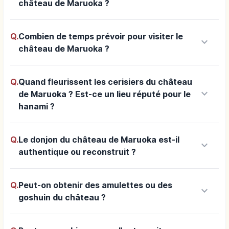
château de Maruoka ?
Q.
Combien de temps prévoir pour visiter le
keyboard_arrow_down
château de Maruoka ?
Q.
Quand fleurissent les cerisiers du château
keyboard_arrow_down
de Maruoka ? Est-ce un lieu réputé pour le
hanami ?
Q.
Le donjon du château de Maruoka est-il
keyboard_arrow_down
authentique ou reconstruit ?
Q.
Peut-on obtenir des amulettes ou des
keyboard_arrow_down
goshuin du château ?