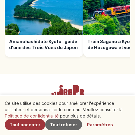
Amanohashidate Kyoto : guide
Train Sagano à Kyoto
d'une des Trois Vues du Japon
de Hozugawa et vues
panoramiques
Ce site utilise des cookies pour améliorer l'expérience
Conditions d'utilisation
Politique de confidentialité
utilisateur et personnaliser le contenu. Veuillez consulter la
À proximité
Paramètres des cookies
Politique de confidentialité
pour plus de détails.
Tout accepter
Tout refuser
Paramètres
Copyright © 2026 JeePe Inc. All rights reserved.