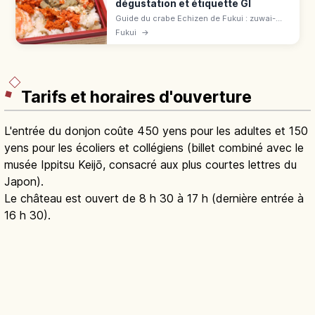
dégustation et étiquette GI
Guide du crabe Echizen de Fukui : zuwai-
gani d'hiver, étiquette jaune, label GI, saison
Fukui
→
6/11-20/3 et façons de le savourer : bouilli,
grillé ou en hot pot.
Tarifs et horaires d'ouverture
L'entrée du donjon coûte 450 yens pour les adultes et 150
yens pour les écoliers et collégiens (billet combiné avec le
musée Ippitsu Keijō, consacré aux plus courtes lettres du
Japon).
Le château est ouvert de 8 h 30 à 17 h (dernière entrée à
16 h 30).