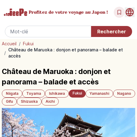
Profitez de votre
voyage au Japon !
Accueil
/
Fukui
Château de Maruoka : donjon et panorama – balade et
/
accès
Château de Maruoka : donjon et
panorama – balade et accès
Fukui
Niigata
Toyama
Ishikawa
Yamanashi
Nagano
Gifu
Shizuoka
Aichi