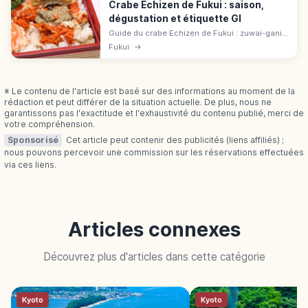
Crabe Echizen de Fukui : saison,
dégustation et étiquette GI
Guide du crabe Echizen de Fukui : zuwai-gani
d'hiver, étiquette jaune, label GI, saison 6/11-
Fukui
→
20/3 et façons de le savourer : bouilli, grillé ou
en hot pot.
※ Le contenu de l'article est basé sur des informations au moment de la
rédaction et peut différer de la situation actuelle. De plus, nous ne
garantissons pas l'exactitude et l'exhaustivité du contenu publié, merci de
votre compréhension.
Sponsorisé
Cet article peut contenir des publicités (liens affiliés) ;
nous pouvons percevoir une commission sur les réservations effectuées
via ces liens.
Articles connexes
Découvrez plus d'articles dans cette catégorie
Kyoto
Kyoto