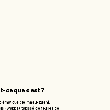
t-ce que c'est ?
blématique : le
masu-zushi
.
ois (wappa) tapissé de feuilles de