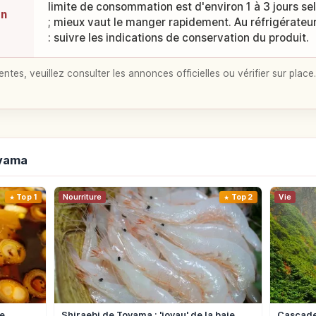
limite de consommation est d'environ 1 à 3 jours sel
on
; mieux vaut le manger rapidement. Au réfrigérateur,
: suivre les indications de conservation du produit.
entes, veuillez consulter les annonces officielles ou vérifier sur place.
oyama
Top 1
Nourriture
Top 2
Vie
e
Shiraebi de Toyama : 'joyau' de la baie,
Cascade