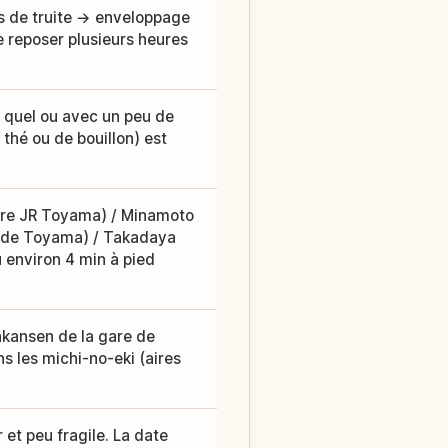
es de truite → enveloppage
e reposer plusieurs heures
el quel ou avec un peu de
thé ou de bouillon) est
are JR Toyama) / Minamoto
 de Toyama) / Takadaya
 environ 4 min à pied
inkansen de la gare de
s les michi-no-eki (aires
 et peu fragile. La date