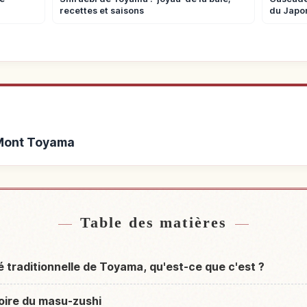
recettes et saisons
du Japo
 Mont Toyama
 de Mont Toyama
Activités à
↗
Table des matières
té traditionnelle de Toyama, qu'est-ce que c'est ?
toire du masu-zushi