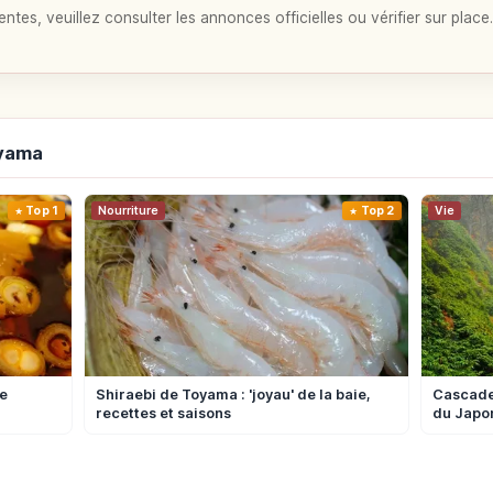
entes, veuillez consulter les annonces officielles ou vérifier sur place.
oyama
Top 1
Nourriture
Top 2
Vie
e
Shiraebi de Toyama : 'joyau' de la baie,
Cascade
recettes et saisons
du Japo