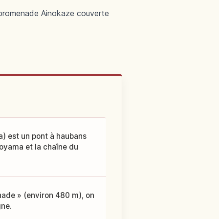
, promenade Ainokaze couverte
a) est un pont à haubans
 Toyama et la chaîne du
nade » (environ 480 m), on
gne.