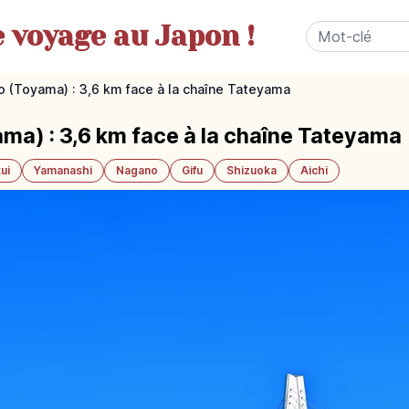
e
voyage au Japon !
o (Toyama) : 3,6 km face à la chaîne Tateyama
ma) : 3,6 km face à la chaîne Tateyama
ui
Yamanashi
Nagano
Gifu
Shizuoka
Aichi