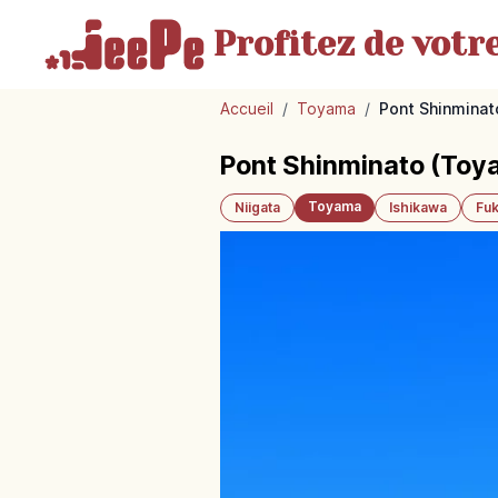
Profitez de votr
Accueil
/
Toyama
/
Pont Shinminat
Pont Shinminato (Toya
Toyama
Niigata
Ishikawa
Fuk