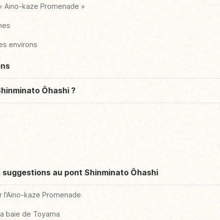
e « Aino-kaze Promenade »
rnes
les environs
ons
Shinminato Ōhashi ?
s suggestions au pont Shinminato Ōhashi
ur l'Aino-kaze Promenade
 la baie de Toyama