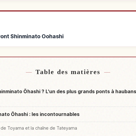
 Pont Shinminato Oohashi
nt Shinminato Oohashi
Activités à Pont 
↗
Table des matières
hinminato Ōhashi ? L'un des plus grands ponts à haubans 
nato Ōhashi : les incontournables
e de Toyama et la chaîne de Tateyama