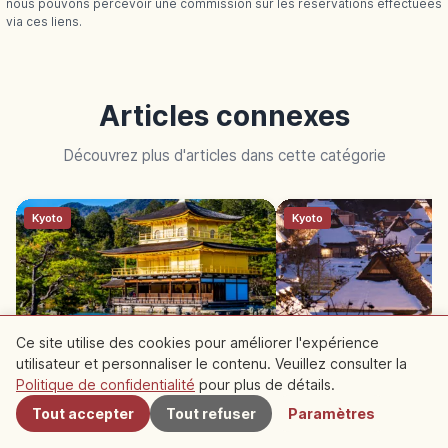
nous pouvons percevoir une commission sur les réservations effectuées
via ces liens.
Articles connexes
Découvrez plus d'articles dans cette catégorie
Kyoto
Kyoto
Ce site utilise des cookies pour améliorer l'expérience
utilisateur et personnaliser le contenu. Veuillez consulter la
À proximité
Kinkaku-ji à Kyoto : pavillon
Miyama Kyoto : village
Politique de confidentialité
pour plus de détails.
doré, étang miroir et accès
de chaume Kayabuki 
Tout accepter
Tout refuser
Paramètres