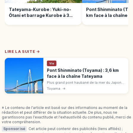
Tateyama-Kurobe : Yuki-no-
Pont Shinminato (Toy
Ōtani et barrage Kurobe à 3
km face à la chaîne 
000 m
LIRE LA SUITE →
Vie
Pont Shinminato (Toyama) : 3,6 km
face à la chaîne Tateyama
Plus grand pont haubané de la mer du Japon
(3,6 km, travée 600 m), 2012. Route au-
Toyama
→
dessus, promenade Ainokaze couverte
gratuite, vues Tateyama, parc Kaiōmaru.
※ Le contenu de l'article est basé sur des informations au moment de la
rédaction et peut différer de la situation actuelle. De plus, nous ne
garantissons pas l'exactitude et l'exhaustivité du contenu publié, merci de
votre compréhension.
Sponsorisé
Cet article peut contenir des publicités (liens affiliés) ;