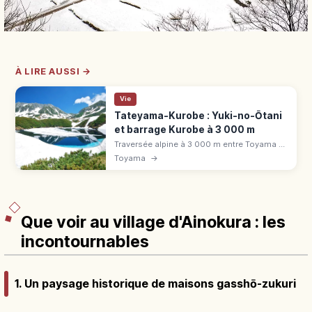
À LIRE AUSSI →
Vie
Tateyama-Kurobe : Yuki-no-Ōtani
et barrage Kurobe à 3 000 m
Traversée alpine à 3 000 m entre Toyama et
Nagano, 6 transports. Yuki-no-Ōtani jusqu'à
Toyama
→
20 m selon l'année, barrage Kurobe, étang
Mikuriga, fermée en hiver.
Que voir au village d'Ainokura : les
incontournables
1. Un paysage historique de maisons gasshō-zukuri