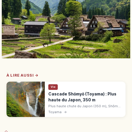
À LIRE AUSSI →
Vie
Cascade Shōmyō (Toyama) : Plus
haute du Japon, 350 m
Plus haute chute du Japon (350 m), Shōmyō
(Tateyama, Toyama), site et monument
Toyama
→
naturel. Cascade Hannoki au printemps et
après pluies, sentier, fermée en hiver.