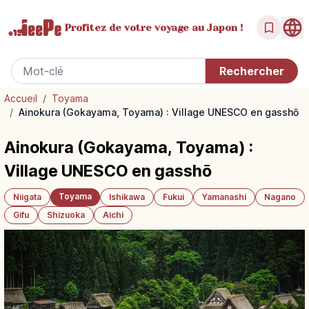
Profitez de votre
voyage au Japon !
Accueil
/
Toyama
/
Ainokura (Gokayama, Toyama) : Village UNESCO en gasshō
Ainokura (Gokayama, Toyama) :
Village UNESCO en gasshō
Toyama
Niigata
Ishikawa
Fukui
Yamanashi
Nagano
Gifu
Shizuoka
Aichi