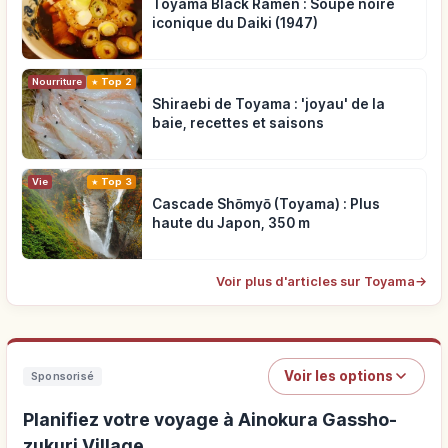
Toyama Black Ramen : Soupe noire
iconique du Daiki (1947)
Nourriture
Top 2
Shiraebi de Toyama : 'joyau' de la
baie, recettes et saisons
Vie
Top 3
Cascade Shōmyō (Toyama) : Plus
haute du Japon, 350 m
Voir plus d'articles sur Toyama
→
Voir les options
Sponsorisé
Planifiez votre voyage à Ainokura Gassho-
zukuri Village