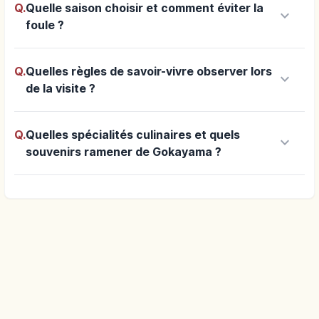
Q.
Quelle saison choisir et comment éviter la
keyboard_arrow_down
foule ?
Q.
Quelles règles de savoir-vivre observer lors
keyboard_arrow_down
de la visite ?
Q.
Quelles spécialités culinaires et quels
keyboard_arrow_down
souvenirs ramener de Gokayama ?