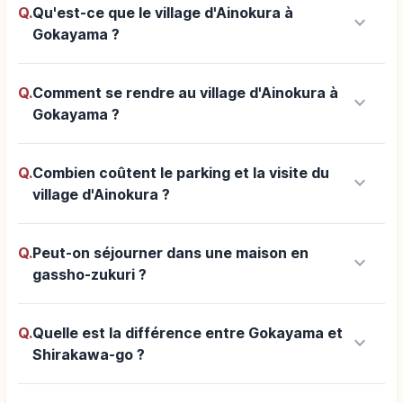
Q.
Qu'est-ce que le village d'Ainokura à
keyboard_arrow_down
Gokayama ?
Q.
Comment se rendre au village d'Ainokura à
keyboard_arrow_down
Gokayama ?
Q.
Combien coûtent le parking et la visite du
keyboard_arrow_down
village d'Ainokura ?
Q.
Peut-on séjourner dans une maison en
keyboard_arrow_down
gassho-zukuri ?
Q.
Quelle est la différence entre Gokayama et
keyboard_arrow_down
Shirakawa-go ?