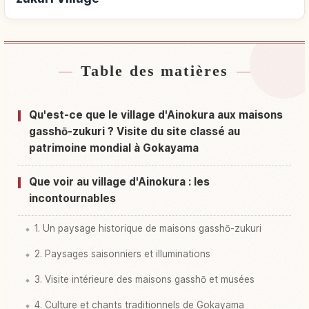
Table des matières
Hébergements près de Ainokura Gassho-
↗
zukuri Village
Qu'est-ce que le village d'Ainokura aux maisons
Activités à Ainokura Gassho-zukuri Village
↗
gasshō-zukuri ? Visite du site classé au
patrimoine mondial à Gokayama
Que voir au village d'Ainokura : les
incontournables
1. Un paysage historique de maisons gasshō-zukuri
2. Paysages saisonniers et illuminations
3. Visite intérieure des maisons gasshō et musées
4. Culture et chants traditionnels de Gokayama