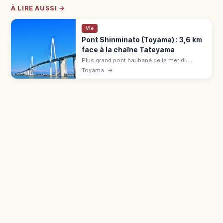
À LIRE AUSSI →
Vie
Pont Shinminato (Toyama) : 3,6 km
face à la chaîne Tateyama
Plus grand pont haubané de la mer du
Japon (3,6 km, travée 600 m), 2012. Route
Toyama
→
au-dessus, promenade Ainokaze couverte
gratuite, vues Tateyama, parc Kaiōmaru.