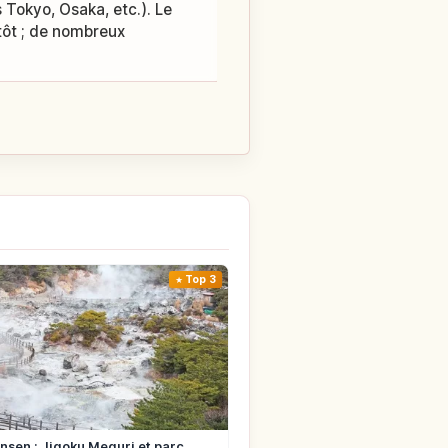
 Tokyo, Osaka, etc.). Le
tôt ; de nombreux
Top 3
sen : Jigoku Meguri et parc