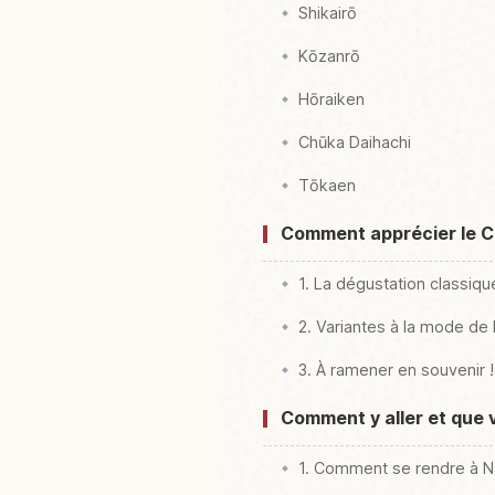
Shikairō
Kōzanrō
Hōraiken
Chūka Daihachi
Tōkaen
Comment apprécier le Ch
1. La dégustation classiqu
2. Variantes à la mode de
3. À ramener en souvenir !
Comment y aller et que v
1. Comment se rendre à N