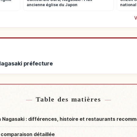
ancienne église du Japon
national
V
 Nagasaki préfecture
Nagasaki préfecture
Activités à Nag
↗
Table des matières
Nagasaki : différences, histoire et restaurants recom
 comparaison détaillée