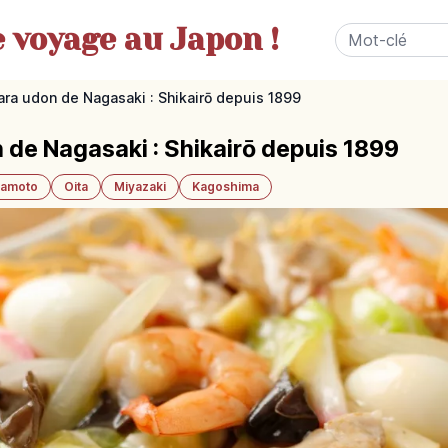
e
voyage au Japon !
ra udon de Nagasaki : Shikairō depuis 1899
de Nagasaki : Shikairō depuis 1899
amoto
Oita
Miyazaki
Kagoshima