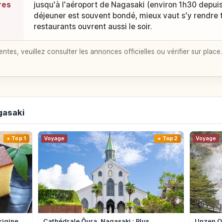
res
jusqu'à l'aéroport de Nagasaki (environ 1h30 depuis
déjeuner est souvent bondé, mieux vaut s'y rendre 
restaurants ouvrent aussi le soir.
entes, veuillez consulter les annonces officielles ou vérifier sur place.
gasaki
Top 1
Voyage
Top 2
Voyage
rigine
Cathédrale Ōura, Nagasaki : Plus
Unzen On