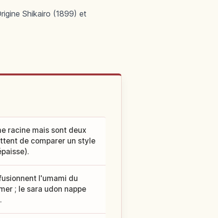
rigine Shikairo (1899) et
e racine mais sont deux
ettent de comparer un style
épaisse).
 fusionnent l'umami du
e mer ; le sara udon nappe
.