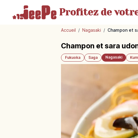
Profitez de votr
Accueil
/
Nagasaki
/
Champon et sa
Champon et sara udon 
Nagasaki
Fukuoka
Saga
Kum