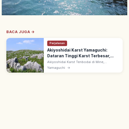
BACA JUGA →
Perjalanan
Akiyoshidai Karst Yamaguchi:
Dataran Tinggi Karst Terbesar,
Rute Wisata
Akiyoshidai Karst Tenbodai di Mine,
Yamaguchi: dataran tinggi karst dengan batu
Yamaguchi
→
kapur putih. Bentang karrenfeld & doline;
pemandangan 4 musim & yamayaki.