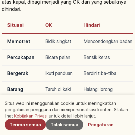
atas kapal, dibagi menjadi yang OK dan yang sebaiknya
dihindari.
Situasi
OK
Hindari
Memotret
Bidik singkat
Mencondongkan badan
Percakapan
Bicara pelan
Berisik keras
Bergerak
Ikuti panduan
Berdiri tiba-tiba
Barang
Taruh di kaki
Halangi lorong
Situs web ini menggunakan cookie untuk meningkatkan
Sikap Mendengarkan Panduan Juru Mudi
pengalaman pengguna dan mempersonalisasi konten. Silakan
Terdekat
lihat
Kebijakan Privasi
untuk detail lebih lanjut.
Panduan juru mudi mencakup nama pemandangan yang
Terima semua
Tolak semua
Pengaturan
dilewati dan latar belakang sejarahnya.