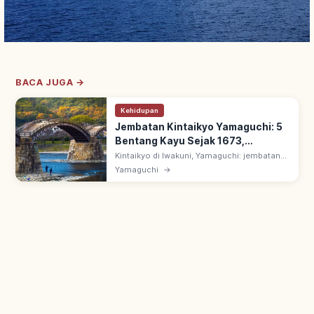
BACA JUGA →
Kehidupan
Jembatan Kintaikyo Yamaguchi: 5
Bentang Kayu Sejak 1673,
Pemandangan & Akses
Kintaikyo di Iwakuni, Yamaguchi: jembatan
kayu 193,3 m di Sungai Nishiki, '3 Jembatan
Yamaguchi
→
Terkenal Jepang'. Dibangun 1673 oleh
Kikkawa Hiroyoshi; 5 bentang.