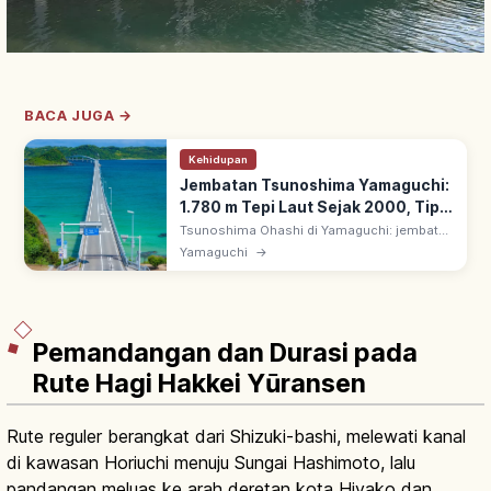
BACA JUGA →
Kehidupan
Jembatan Tsunoshima Yamaguchi:
1.780 m Tepi Laut Sejak 2000, Tips
Berkunjung
Tsunoshima Ohashi di Yamaguchi: jembatan
1.780 m menghubungkan ke Pulau
Yamaguchi
→
Tsunoshima. Dibuka November 2000, bebas
tol; lengkung putih di atas laut hijau zamrud.
Pemandangan dan Durasi pada
Rute Hagi Hakkei Yūransen
Rute reguler berangkat dari Shizuki-bashi, melewati kanal
di kawasan Horiuchi menuju Sungai Hashimoto, lalu
pandangan meluas ke arah deretan kota Hiyako dan