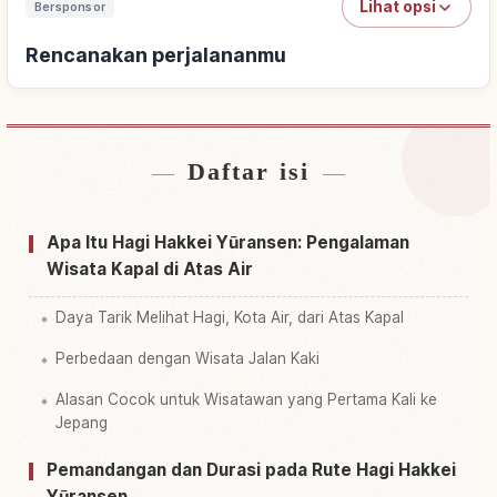
Lihat opsi
Bersponsor
Rencanakan perjalananmu
Daftar isi
Cari penginapan
↗
Cari aktivitas
↗
Apa Itu Hagi Hakkei Yūransen: Pengalaman
Wisata Kapal di Atas Air
Daya Tarik Melihat Hagi, Kota Air, dari Atas Kapal
Perbedaan dengan Wisata Jalan Kaki
Alasan Cocok untuk Wisatawan yang Pertama Kali ke
Jepang
Pemandangan dan Durasi pada Rute Hagi Hakkei
Yūransen