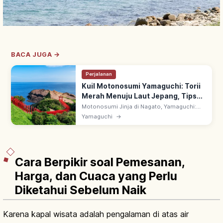
BACA JUGA →
Perjalanan
Kuil Motonosumi Yamaguchi: Torii
Merah Menuju Laut Jepang, Tips
Berkunjung
Motonosumi Jinja di Nagato, Yamaguchi:
kuil dengan deretan torii merah terang
Yamaguchi
→
menghadap Laut Jepang. Kotak
persembahan di torii utama, dilempar dari
bawah.
Cara Berpikir soal Pemesanan,
Harga, dan Cuaca yang Perlu
Diketahui Sebelum Naik
Karena kapal wisata adalah pengalaman di atas air