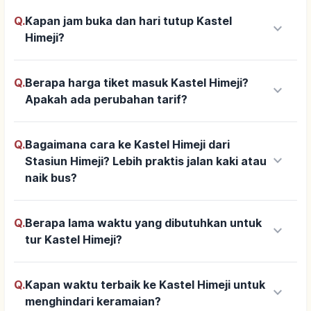
Q.
Kapan jam buka dan hari tutup Kastel
keyboard_arrow_down
Himeji?
Q.
Berapa harga tiket masuk Kastel Himeji?
keyboard_arrow_down
Apakah ada perubahan tarif?
Q.
Bagaimana cara ke Kastel Himeji dari
keyboard_arrow_down
Stasiun Himeji? Lebih praktis jalan kaki atau
naik bus?
Q.
Berapa lama waktu yang dibutuhkan untuk
keyboard_arrow_down
tur Kastel Himeji?
Q.
Kapan waktu terbaik ke Kastel Himeji untuk
keyboard_arrow_down
menghindari keramaian?