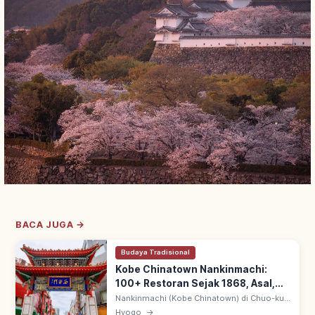
BACA JUGA →
Budaya Tradisional
Kobe Chinatown Nankinmachi:
100+ Restoran Sejak 1868, Asal,
Rasa dan Tips Makan
Nankinmachi (Kobe Chinatown) di Chuo-ku,
Hyogo: berkembang sejak Pelabuhan Kobe
Hyogo
→