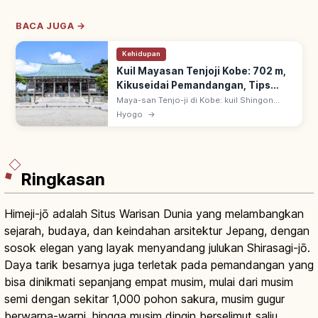
BACA JUGA →
Kehidupan
Kuil Mayasan Tenjoji Kobe: 702 m,
Kikuseidai Pemandangan, Tips
Berkunjung
Maya-san Tenjo-ji di Kobe: kuil Shingon
sejak 646 oleh Hodo Sennin. Di puncak
Hyogo
→
Maya-san 702 m Pegunungan Rokko;
Kikuseidai 3 Pemandangan Malam Terbaik
Jepang.
Ringkasan
Himeji-jō adalah Situs Warisan Dunia yang melambangkan
sejarah, budaya, dan keindahan arsitektur Jepang, dengan
sosok elegan yang layak menyandang julukan Shirasagi-jō.
Daya tarik besarnya juga terletak pada pemandangan yang
bisa dinikmati sepanjang empat musim, mulai dari musim
semi dengan sekitar 1,000 pohon sakura, musim gugur
berwarna-warni, hingga musim dingin berselimut salju.