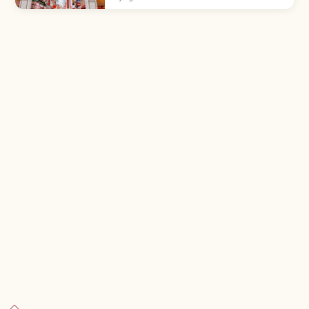
dibuka 1868. 100+ restoran di area 200×110
m; ~5 menit dari Stasiun Motomachi.