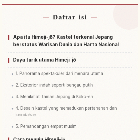
Daftar isi
Cari penginapan dekat Kastel Himeji
↗
Cari aktivitas di Kastel Himeji
↗
Apa itu Himeji-jō? Kastel terkenal Jepang
berstatus Warisan Dunia dan Harta Nasional
Daya tarik utama Himeji-jō
1. Panorama spektakuler dari menara utama
2. Eksterior indah seperti bangau putih
3. Menikmati taman Jepang di Kōko-en
4. Desain kastel yang memadukan pertahanan dan
keindahan
5. Pemandangan empat musim
Cara menuju Himeji-jō