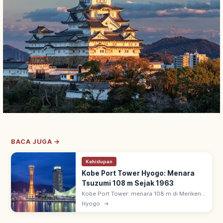
BACA JUGA →
Kehidupan
Kobe Port Tower Hyogo: Menara
Tsuzumi 108 m Sejak 1963
Kobe Port Tower: menara 108 m di Meriken
Park, Chuo-ku, Kobe, selesai 1963. Desain
Hyogo
→
seperti tsuzumi (gendang tradisional);
menara pertama dunia struktur pipa.