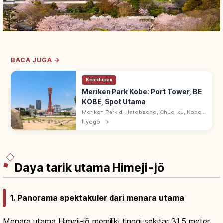
BACA JUGA →
Kehidupan
Meriken Park Kobe: Port Tower, BE
KOBE, Spot Utama
Meriken Park di Hatobacho, Chuo-ku, Kobe:
taman waterfront sejak 1987 dengan Kobe
Hyogo
→
Port Tower, monumen BE KOBE & Kobe
Maritime Museum. Lampu malam romantis.
Daya tarik utama Himeji-jō
1. Panorama spektakuler dari menara utama
Menara utama Himeji-jō memiliki tinggi sekitar 31,5 meter