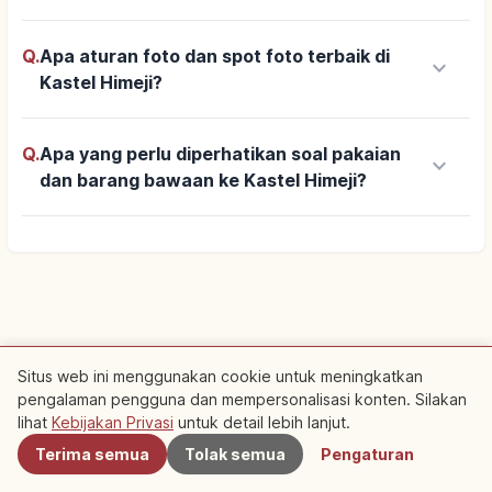
Q.
Apa aturan foto dan spot foto terbaik di
keyboard_arrow_down
Kastel Himeji?
Q.
Apa yang perlu diperhatikan soal pakaian
keyboard_arrow_down
dan barang bawaan ke Kastel Himeji?
Situs web ini menggunakan cookie untuk meningkatkan
pengalaman pengguna dan mempersonalisasi konten. Silakan
Terdekat
lihat
Kebijakan Privasi
untuk detail lebih lanjut.
Terima semua
Tolak semua
Pengaturan