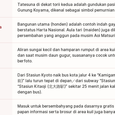
Tatesuna di dekat torii kedua adalah gundukan pa
Gunung Koyama, dikenal sebagai simbol pemurnian
Bangunan utama (honden) adalah contoh indah gay
a
berstatus Harta Nasional. Aula tari (maiden) juga d
persembahan yang anggun pada musim Aoi Matsuri
Aliran sungai kecil dan hamparan rumput di area ku
dan saat musim daun gugur, suasananya cocok untuk
berfoto.
Dari Stasiun Kyoto naik bus kota jalur 4 ke “Ka
前)” lalu turun tepat di depan／dari subway “Stasi
“Stasiun Kitaoji (北大路駅)” sekitar 25 menit jalan ka
dengan bus).
Masuk untuk bersembahyang pada dasarnya gratis 
papan informasi serta brosur di area kuil juga ban