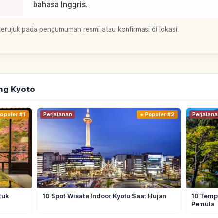
bahasa Inggris.
merujuk pada pengumuman resmi atau konfirmasi di lokasi.
ng Kyoto
opuler #1
Perjalanan
Populer #2
Perjalana
tuk
10 Spot Wisata Indoor Kyoto Saat Hujan
10 Tempa
Pemula