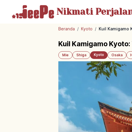
Nikmati Perjala
Beranda
/
Kyoto
/
Kuil Kamigamo K
Kuil Kamigamo Kyoto:
Kyoto
Mie
Shiga
Osaka