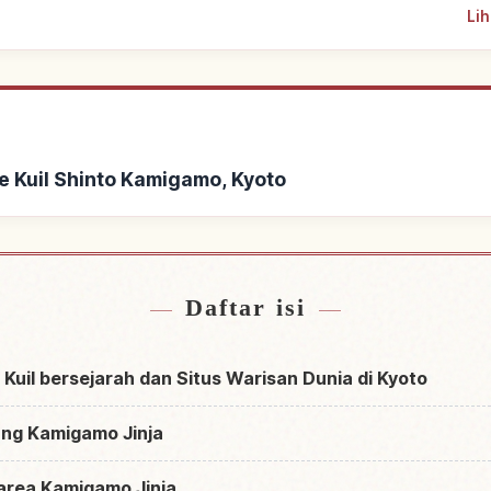
Lih
 Kuil Shinto Kamigamo, Kyoto
l Shinto Kamigamo, Kyoto
Cari aktivitas di Kuil
↗
Daftar isi
 Kuil bersejarah dan Situs Warisan Dunia di Kyoto
ang Kamigamo Jinja
i area Kamigamo Jinja