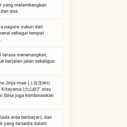
sir yang melambangkan
 dan doa.
a nagare-zukuri dan
ikenal sebagai tempat
.
il terasa menenangkan,
 berjalan-jalan sekaligus
migamo Jinja-mae (上賀茂神社
un Kitayama (北山駅)” atau
ki (bisa juga kombinasikan
(ada area berbayar), dan
yak yang tersedia dalam