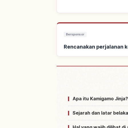
Bersponsor
Rencanakan perjalanan ke
Cari penginapan dekat Kui
Apa itu Kamigamo Jinja?
Sejarah dan latar belak
Hal yang wajib dilihat d