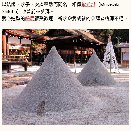
以結緣、求子、安產靈驗而聞名，相傳
紫式部
（Murasaki
Shikibu）也曾前來參拜。
愛心造型的
繪馬
很受歡迎，祈求戀愛成就的參拜者絡繹不絕。