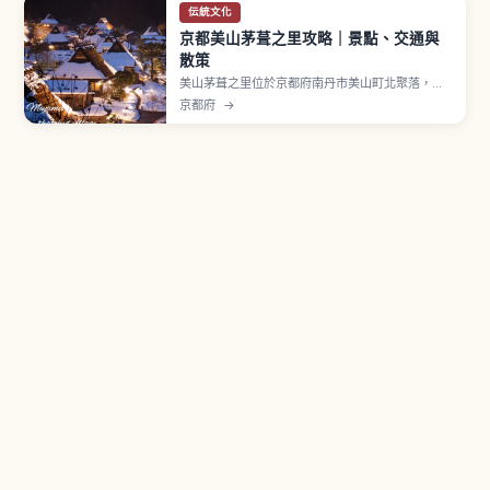
伝統文化
京都美山茅葺之里攻略｜景點、交通與
散策
美山茅葺之里位於京都府南丹市美山町北聚落，約
有50戶其中39棟為茅葺屋頂民宅。現存最古老的建
京都府
→
物相傳建於江戶時代中期，屬「北山型民家」入母
屋造傳統建築。1993年選定國家重要傳統建造物群
保存地區，並獲 UN Tourism「Best Tourism
Villages」認證。民俗資料館入館費300日圓。