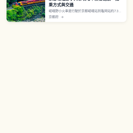
乘方式與交通
嵯峨野小火車是行駛於京都嵯峨站到龜岡站約7.3公
里、保津川沿岸的觀光列車，路線是1991年 JR 山
京都府
→
陰本線改線後保留下來的舊線。復古柴油機關車牽
引5節客車，沿途欣賞溪谷景色。成人880日圓、
兒童440日圓，全席指定。12月30日〜2月底停
駛。