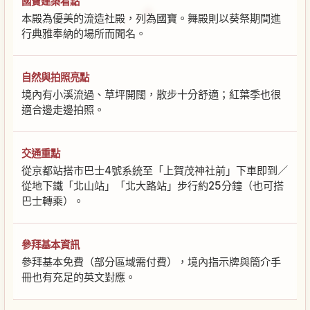
國寶建築看點
本殿為優美的流造社殿，列為國寶。舞殿則以葵祭期間進
行典雅奉納的場所而聞名。
自然與拍照亮點
境內有小溪流過、草坪開闊，散步十分舒適；紅葉季也很
適合邊走邊拍照。
交通重點
從京都站搭市巴士4號系統至「上賀茂神社前」下車即到／
從地下鐵「北山站」「北大路站」步行約25分鐘（也可搭
巴士轉乘）。
參拜基本資訊
參拜基本免費（部分區域需付費），境內指示牌與簡介手
冊也有充足的英文對應。