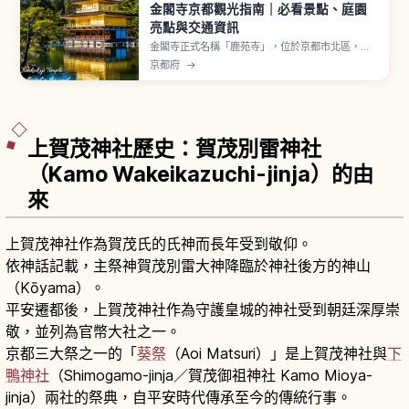
金閣寺京都觀光指南｜必看景點、庭園
亮點與交通資訊
金閣寺正式名稱「鹿苑寺」，位於京都市北區，相
傳室町時代足利義滿營建北山殿並建立覆以金箔的
京都府
→
三層樓閣「舍利殿」（通稱金閣）。1994年登錄世
界遺產。第一層寢殿造「法水院」、第二層武家造
「潮音洞」、第三層禪宗佛殿造「究竟頂」三層樣
式不同。門票高中生以上500日圓。
上賀茂神社歷史：賀茂別雷神社
（Kamo Wakeikazuchi-jinja）的由
來
上賀茂神社作為賀茂氏的氏神而長年受到敬仰。
依神話記載，主祭神賀茂別雷大神降臨於神社後方的神山
（Kōyama）。
平安遷都後，上賀茂神社作為守護皇城的神社受到朝廷深厚崇
敬，並列為官幣大社之一。
京都三大祭之一的「
葵祭
（Aoi Matsuri）」是上賀茂神社與
下
鴨神社
（Shimogamo-jinja／賀茂御祖神社 Kamo Mioya-
jinja）兩社的祭典，自平安時代傳承至今的傳統行事。