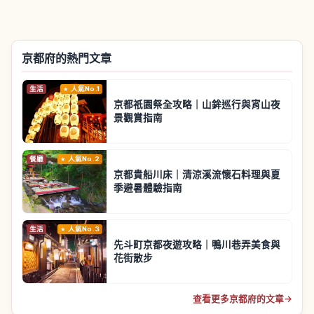
京都府的熱門文章
生活
人氣No.1
京都祇園祭全攻略｜山鉾巡行與宵山夜
景觀賞指南
餐廳
人氣No.2
京都貴船川床｜清涼溪流懷石料理與夏
季避暑體驗指南
生活
人氣No.3
先斗町京都夜遊攻略｜鴨川巷弄美食與
花街散步
查看更多京都府的文章
→