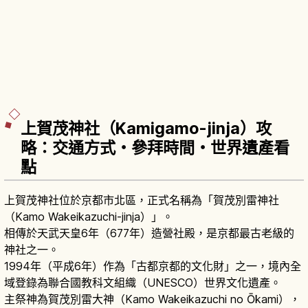
上賀茂神社（Kamigamo-jinja）攻
略：交通方式・參拜時間・世界遺產看
點
上賀茂神社位於京都市北區，正式名稱為「賀茂別雷神社
（Kamo Wakeikazuchi-jinja）」。
相傳於天武天皇6年（677年）造營社殿，是京都最古老級的
神社之一。
1994年（平成6年）作為「古都京都的文化財」之一，境內全
域登錄為聯合國教科文組織（UNESCO）世界文化遺產。
主祭神為賀茂別雷大神（Kamo Wakeikazuchi no Ōkami），