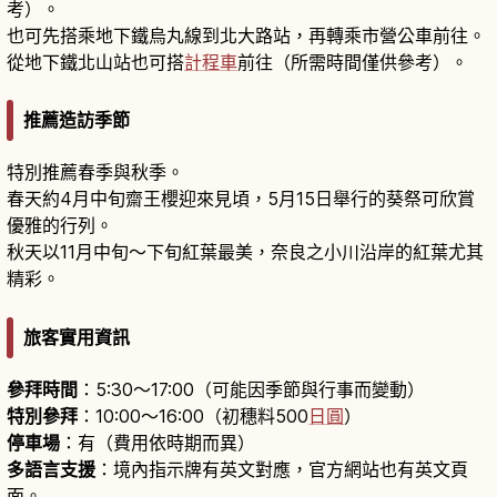
考）。
也可先搭乘地下鐵烏丸線到北大路站，再轉乘市營公車前往。
從地下鐵北山站也可搭
計程車
前往（所需時間僅供參考）。
推薦造訪季節
特別推薦春季與秋季。
春天約4月中旬齋王櫻迎來見頃，5月15日舉行的葵祭可欣賞
優雅的行列。
秋天以11月中旬〜下旬紅葉最美，奈良之小川沿岸的紅葉尤其
精彩。
旅客實用資訊
參拜時間
：5:30～17:00（可能因季節與行事而變動）
特別參拜
：10:00～16:00（初穗料500
日圓
）
停車場
：有（費用依時期而異）
多語言支援
：境內指示牌有英文對應，官方網站也有英文頁
面。