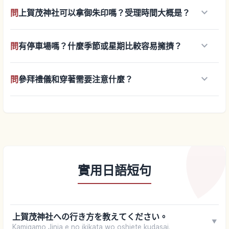
keyboard_arrow_down
問
上賀茂神社可以拿御朱印嗎？受理時間大概是？
keyboard_arrow_down
問
有停車場嗎？什麼季節或星期比較容易擁擠？
keyboard_arrow_down
問
參拜禮儀和穿著需要注意什麼？
實用日語短句
上賀茂神社への行き方を教えてください。
▼
Kamigamo Jinja e no ikikata wo oshiete kudasai.