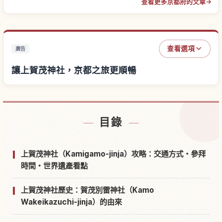
查看更多京都府的文章
→
查看選項
廣告
讓上賀茂神社，京都之旅更順暢
尋找上賀茂神社，京都附近的飯店
↗
目錄
尋找上賀茂神社，京都的體驗
↗
上賀茂神社（Kamigamo-jinja）攻略：交通方式・參拜
時間・世界遺產看點
上賀茂神社歷史：賀茂別雷神社（Kamo
Wakeikazuchi-jinja）的由來