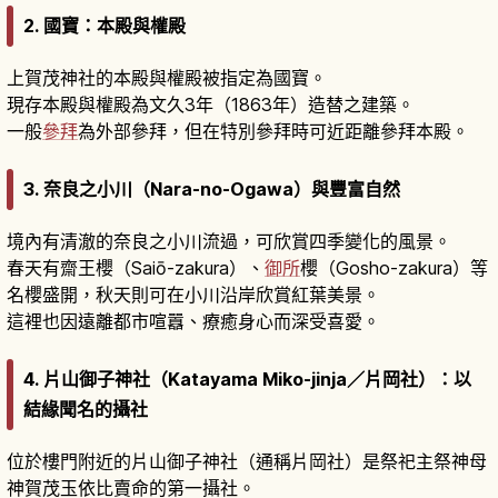
2. 國寶：本殿與權殿
上賀茂神社的本殿與權殿被指定為國寶。
現存本殿與權殿為文久3年（1863年）造替之建築。
一般
參拜
為外部參拜，但在特別參拜時可近距離參拜本殿。
3. 奈良之小川（Nara-no-Ogawa）與豐富自然
境內有清澈的奈良之小川流過，可欣賞四季變化的風景。
春天有齋王櫻（Saiō-zakura）、
御所
櫻（Gosho-zakura）等
名櫻盛開，秋天則可在小川沿岸欣賞紅葉美景。
這裡也因遠離都市喧囂、療癒身心而深受喜愛。
4. 片山御子神社（Katayama Miko-jinja／片岡社）：以
結緣聞名的攝社
位於樓門附近的片山御子神社（通稱片岡社）是祭祀主祭神母
神賀茂玉依比賣命的第一攝社。