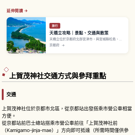
延伸閱讀 →
旅行
天橋立攻略｜景點、交通與散策
天橋立位於京都府北部宮津市，與宮城縣松島、廣
島縣宮島並列為「日本三景」之一。沙洲全長約3.6
京都府
→
公里，將宮津灣與內海阿蘇海分隔開來，約6,700
棵松樹茂密生長的白砂青松之美，被指定為特別名
勝。「胯下窺看」是經典玩法，可從天橋立 View
Land 或傘松公園展望，騎自行車約20分鐘。
上賀茂神社交通方式與參拜重點
交通
上賀茂神社位於京都市北區，從京都站出發搭乘市營公車相當
方便。
從京都站前巴士總站搭乘市營公車前往「上賀茂神社前
（Kamigamo-jinja-mae）」方向即可抵達（所需時間僅供參