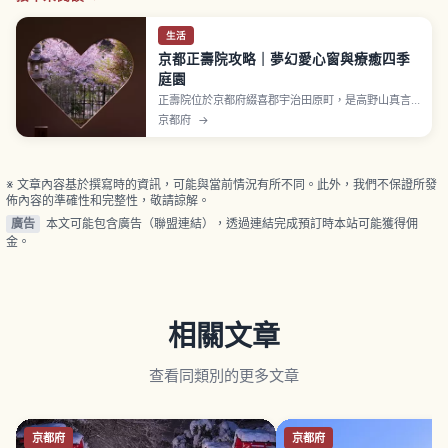
生活
京都正壽院攻略｜夢幻愛心窗與療癒四季
庭園
正壽院位於京都府綴喜郡宇治田原町，是高野山真言
宗、鎌倉時代約800年歷史的古剎。象徵「愛心豬目
京都府
→
窗」（Inome-mado）與則天之間天井畫160幅。本
尊不動明王坐像是快慶作品、指定國家重要文化財。
每年6月1日〜9月30日舉行「風鈴祭」、約2,000個
風鈴。
※ 文章內容基於撰寫時的資訊，可能與當前情況有所不同。此外，我們不保證所發
佈內容的準確性和完整性，敬請諒解。
廣告
本文可能包含廣告（聯盟連結），透過連結完成預訂時本站可能獲得佣
金。
相關文章
查看同類別的更多文章
京都府
京都府