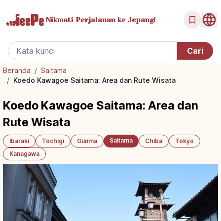
Nikmati Perjalanan
ke Jepang!
Beranda
/
Saitama
/
Koedo Kawagoe Saitama: Area dan Rute Wisata
Koedo Kawagoe Saitama: Area dan
Rute Wisata
Saitama
Ibaraki
Tochigi
Gunma
Chiba
Tokyo
Kanagawa