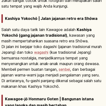
zukuri sangat cocok untuk fotografi dan merupakan salah
satu tempat yang wajib Anda kunjungi.
Kashiya Yokochō | Jalan jajanan retro era Shōwa
Salah satu daya tarik lain Kawagoe adalah
Kashiya
Yokochō (gang jajanan tradisional)
, kawasan yang
masih mempertahankan suasana retro era Shōwa.
Di jalan ini berjajar toko dagashi (jajanan tradisional murah
Jepang) dan toko
wagashi
(kue tradisional Jepang)
bernuansa nostalgia, menjadikannya tempat yang
menyenangkan untuk anak-anak maupun orang dewasa.
Membeli permen buatan tangan,
senbei
, dan berbagai
jajanan warna-warni juga menjadi pengalaman yang seru.
Di antaranya, fu-gashi panjang dikenal sebagai salah satu
makanan khas Kashiya Yokochō.
Kawagoe-jō Honmaru Goten | Bangunan istana
yang langka dan masih bertahan