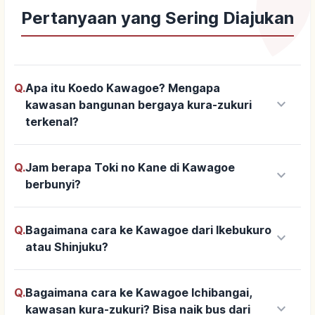
Pertanyaan yang Sering Diajukan
Q.
Apa itu Koedo Kawagoe? Mengapa
keyboard_arrow_down
kawasan bangunan bergaya kura-zukuri
terkenal?
Q.
Jam berapa Toki no Kane di Kawagoe
keyboard_arrow_down
berbunyi?
Q.
Bagaimana cara ke Kawagoe dari Ikebukuro
keyboard_arrow_down
atau Shinjuku?
Q.
Bagaimana cara ke Kawagoe Ichibangai,
keyboard_arrow_down
kawasan kura-zukuri? Bisa naik bus dari