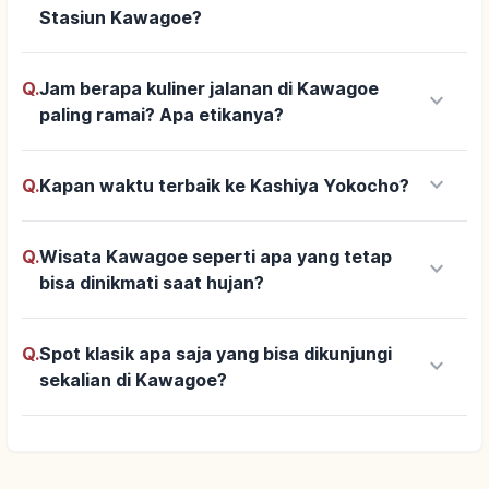
Stasiun Kawagoe?
Q.
Jam berapa kuliner jalanan di Kawagoe
keyboard_arrow_down
paling ramai? Apa etikanya?
keyboard_arrow_down
Q.
Kapan waktu terbaik ke Kashiya Yokocho?
Q.
Wisata Kawagoe seperti apa yang tetap
keyboard_arrow_down
bisa dinikmati saat hujan?
Q.
Spot klasik apa saja yang bisa dikunjungi
keyboard_arrow_down
sekalian di Kawagoe?