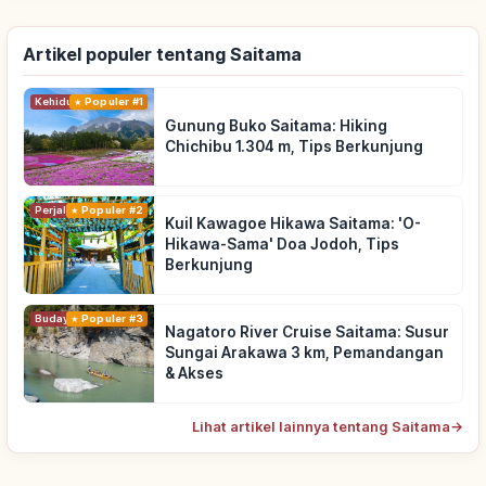
Artikel populer tentang Saitama
Kehidupan
Populer #1
Gunung Buko Saitama: Hiking
Chichibu 1.304 m, Tips Berkunjung
Perjalanan
Populer #2
Kuil Kawagoe Hikawa Saitama: 'O-
Hikawa-Sama' Doa Jodoh, Tips
Berkunjung
Budaya Tradisional
Populer #3
Nagatoro River Cruise Saitama: Susur
Sungai Arakawa 3 km, Pemandangan
& Akses
Lihat artikel lainnya tentang Saitama
→