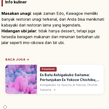
Info kuliner
Masakan unagi
: sejak zaman Edo, Kawagoe memiliki
banyak restoran unagi terkenal, dan Anda bisa menikmati
kabayaki dari restoran lama yang legendaris.
Hidangan ubi jalar
: tidak hanya dessert, tetapi juga
tersedia beragam makanan dan minuman berbahan ubi
jalar seperti imo-okowa dan bir ubi.
BACA JUGA →
Perjalanan
Es Batu Ashigakubo Saitama:
Pertunjukan Es Yokoze Chichibu,
Alam & Rute
Ashigakubo no Hyochu di Yokoze, Chichibu,
Saitama: formasi es musim dingin di lereng
Saitama
→
gunung. Iluminasi malam fantastis; 10 menit
dari Stasiun Ashigakubo.