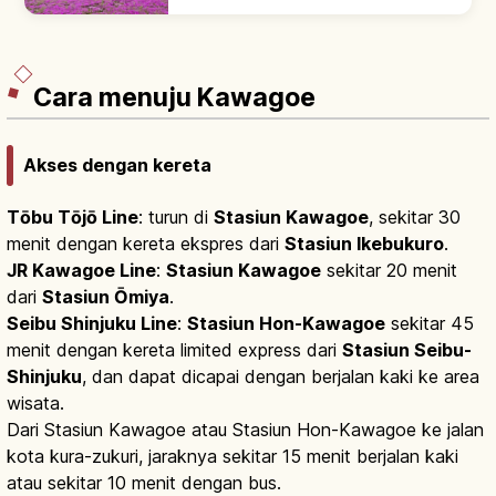
Kannabi-yama Chichibu Jinja, tambang batu
kapur di lereng utara, panorama Cekungan.
Cara menuju Kawagoe
Akses dengan kereta
Tōbu Tōjō Line
: turun di
Stasiun Kawagoe
, sekitar 30
menit dengan kereta ekspres dari
Stasiun Ikebukuro
.
JR Kawagoe Line
:
Stasiun Kawagoe
sekitar 20 menit
dari
Stasiun Ōmiya
.
Seibu Shinjuku Line
:
Stasiun Hon-Kawagoe
sekitar 45
menit dengan kereta limited express dari
Stasiun Seibu-
Shinjuku
, dan dapat dicapai dengan berjalan kaki ke area
wisata.
Dari Stasiun Kawagoe atau Stasiun Hon-Kawagoe ke jalan
kota kura-zukuri, jaraknya sekitar 15 menit berjalan kaki
atau sekitar 10 menit dengan bus.