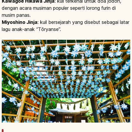
Kawagoe Hikawa Jinja
: kuil terkenal untuk doa jodoh,
dengan acara musiman populer seperti lorong furin di
musim panas.
Miyoshino Jinja
: kuil bersejarah yang disebut sebagai latar
lagu anak-anak “Tōryanse”.