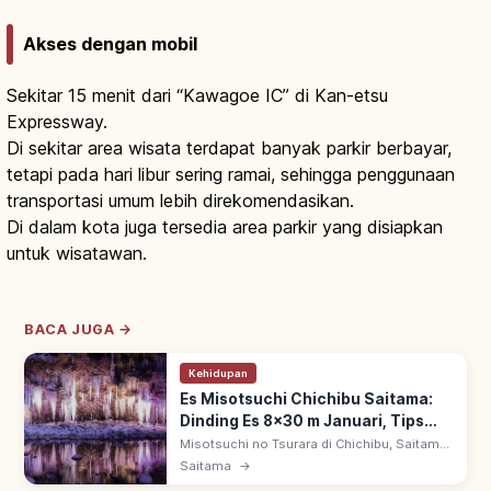
Akses dengan mobil
Sekitar 15 menit dari “Kawagoe IC” di Kan-etsu
Expressway.
Di sekitar area wisata terdapat banyak parkir berbayar,
tetapi pada hari libur sering ramai, sehingga penggunaan
transportasi umum lebih direkomendasikan.
Di dalam kota juga tersedia area parkir yang disiapkan
untuk wisatawan.
BACA JUGA →
Kehidupan
Es Misotsuchi Chichibu Saitama:
Dinding Es 8x30 m Januari, Tips
Berkunjung
Misotsuchi no Tsurara di Chichibu, Saitama:
formasi es alami pertengahan Jan-Feb di
Saitama
→
hulu Sungai Arakawa. Dinding es 8x30 m;