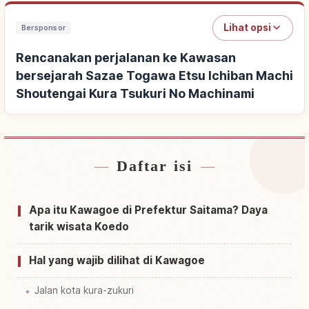
Lihat opsi
Bersponsor
Rencanakan perjalanan ke Kawasan
bersejarah Sazae Togawa Etsu Ichiban Machi
Shoutengai Kura Tsukuri No Machinami
Daftar isi
Cari penginapan dekat Kawasan bersejarah
Sazae Togawa Etsu Ichiban Machi Shoutengai
↗
Kura Tsukuri No Machinami
Apa itu Kawagoe di Prefektur Saitama? Daya
tarik wisata Koedo
Cari aktivitas di Kawasan bersejarah Sazae
Togawa Etsu Ichiban Machi Shoutengai Kura
↗
Tsukuri No Machinami
Hal yang wajib dilihat di Kawagoe
Jalan kota kura-zukuri