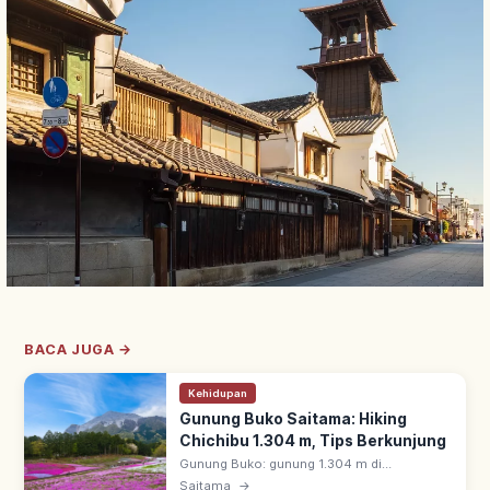
BACA JUGA →
Kehidupan
Gunung Buko Saitama: Hiking
Chichibu 1.304 m, Tips Berkunjung
Gunung Buko: gunung 1.304 m di
perbatasan Chichibu & Yokoze, Saitama.
Saitama
→