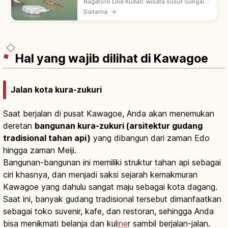
Pemandangan & Akses
Nagatoro Line Kudari: wisata susur Sungai
Arakawa di Nagatoro, Chichibu, Saitama.
Saitama
→
Rute ~3 km dengan aliran tenang & jeram.
Perahu kotatsu di musim dingin.
Hal yang wajib dilihat di Kawagoe
Jalan kota kura-zukuri
Saat berjalan di pusat Kawagoe, Anda akan menemukan
deretan
bangunan kura-zukuri (arsitektur gudang
tradisional tahan api)
yang dibangun dari zaman Edo
hingga zaman Meiji.
Bangunan-bangunan ini memiliki struktur tahan api sebagai
ciri khasnya, dan menjadi saksi sejarah kemakmuran
Kawagoe yang dahulu sangat maju sebagai kota dagang.
Saat ini, banyak gudang tradisional tersebut dimanfaatkan
sebagai toko suvenir, kafe, dan restoran, sehingga Anda
bisa menikmati belanja dan kul
ine
r sambil berjalan-jalan.