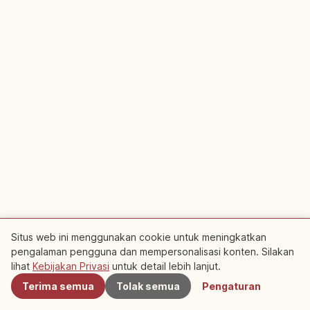
Situs web ini menggunakan cookie untuk meningkatkan
pengalaman pengguna dan mempersonalisasi konten. Silakan
Terdekat
Bersponsor
lihat
Kebijakan Privasi
untuk detail lebih lanjut.
Rencanakan perjalanan ke Kawasan
Terima semua
Tolak semua
Pengaturan
bersejarah Sazae Togawa Etsu Ichiban Machi