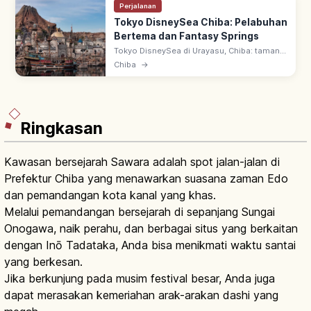
Perjalanan
Tokyo DisneySea Chiba: Pelabuhan
Bertema dan Fantasy Springs
Tokyo DisneySea di Urayasu, Chiba: taman
Disney bertema laut sejak 2001. 8
Chiba
→
pelabuhan bertema, termasuk
Mediterranean Harbor & Fantasy Springs
(Juni 2024).
Ringkasan
Kawasan bersejarah Sawara adalah spot jalan-jalan di
Prefektur Chiba yang menawarkan suasana zaman Edo
dan pemandangan kota kanal yang khas.
Melalui pemandangan bersejarah di sepanjang Sungai
Onogawa, naik perahu, dan berbagai situs yang berkaitan
dengan Inō Tadataka, Anda bisa menikmati waktu santai
yang berkesan.
Jika berkunjung pada musim festival besar, Anda juga
dapat merasakan kemeriahan arak-arakan dashi yang