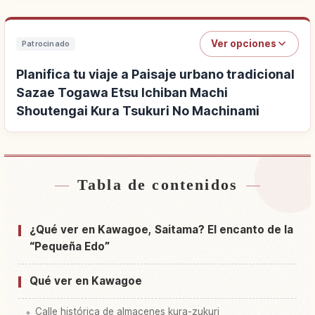
Ver opciones
Patrocinado
Planifica tu viaje a Paisaje urbano tradicional
Sazae Togawa Etsu Ichiban Machi
Shoutengai Kura Tsukuri No Machinami
Tabla de contenidos
Buscar alojamiento cerca de Paisaje urbano
tradicional Sazae Togawa Etsu Ichiban Machi
↗
Shoutengai Kura Tsukuri No Machinami
¿Qué ver en Kawagoe, Saitama? El encanto de la
“Pequeña Edo”
Buscar experiencias en Paisaje urbano
tradicional Sazae Togawa Etsu Ichiban Machi
↗
Shoutengai Kura Tsukuri No Machinami
Qué ver en Kawagoe
Calle histórica de almacenes kura-zukuri