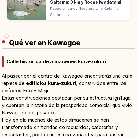
Saitama: 3 km y Rocas Iwadatami
Paseo en barco Nagatoro Line Kudari, en
Saitama, desciende 3 km por el río Arakawa
Saitama
→
por el desfiladero de las rocas Iwadatami.
Tramos tranquilos y rápidos.
Qué ver en Kawagoe
Calle histórica de almacenes kura-zukuri
Al pasear por el centro de Kawagoe encontrarás una calle
repleta de
edificios kura-zukuri
, construidos entre los
períodos Edo y Meiji.
Estas construcciones destacan por su estructura ignífuga,
y cuentan la historia de la prosperidad comercial que vivió
Kawagoe en el pasado.
Hoy en día muchos de estos almacenes se han
transformado en tiendas de recuerdos, cafeterías y
restaurantes, por lo que es una zona ideal para pasear,