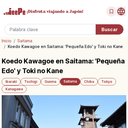
¡Disfruta
viajando a Japón!
Inicio
/
Saitama
/
Koedo Kawagoe en Saitama: 'Pequeña Edo' y Toki no Kane
Koedo Kawagoe en Saitama: 'Pequeña
Edo' y Toki no Kane
Saitama
Ibaraki
Tochigi
Gunma
Chiba
Tokyo
Kanagawa