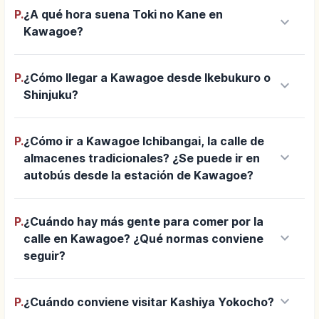
P.
¿A qué hora suena Toki no Kane en
keyboard_arrow_down
Kawagoe?
P.
¿Cómo llegar a Kawagoe desde Ikebukuro o
keyboard_arrow_down
Shinjuku?
P.
¿Cómo ir a Kawagoe Ichibangai, la calle de
keyboard_arrow_down
almacenes tradicionales? ¿Se puede ir en
autobús desde la estación de Kawagoe?
P.
¿Cuándo hay más gente para comer por la
keyboard_arrow_down
calle en Kawagoe? ¿Qué normas conviene
seguir?
keyboard_arrow_down
P.
¿Cuándo conviene visitar Kashiya Yokocho?