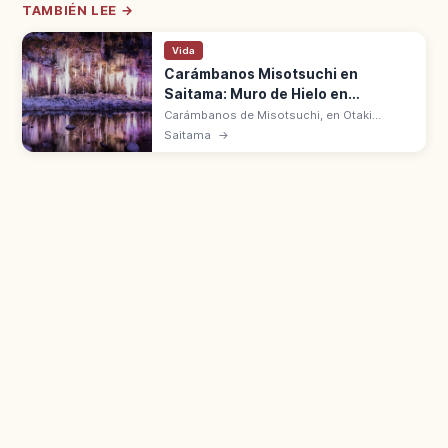
TAMBIÉN LEE →
Vida
Carámbanos Misotsuchi en
Saitama: Muro de Hielo en
Chichibu
Carámbanos de Misotsuchi, en Otaki
(Chichibu, Saitama), forman un muro de
Saitama
→
hielo de 8 m de alto y 30 m de ancho entre
enero y febrero. Iluminación nocturna.