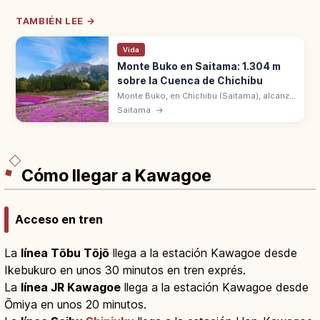
TAMBIÉN LEE →
Vida
Monte Buko en Saitama: 1.304 m
sobre la Cuenca de Chichibu
Monte Buko, en Chichibu (Saitama), alcanza
1.304 m con vistas de toda la cuenca. Cara
Saitama
→
norte modificada por la extracción de piedra
caliza, montaña sagrada.
Cómo llegar a Kawagoe
Acceso en tren
La
línea Tōbu Tōjō
llega a la estación Kawagoe desde
Ikebukuro en unos 30 minutos en tren exprés.
La
línea JR Kawagoe
llega a la estación Kawagoe desde
Ōmiya en unos 20 minutos.