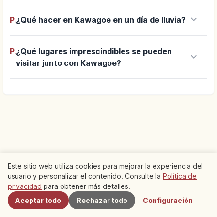
keyboard_arrow_down
P.
¿Qué hacer en Kawagoe en un día de lluvia?
P.
¿Qué lugares imprescindibles se pueden
keyboard_arrow_down
visitar junto con Kawagoe?
Este sitio web utiliza cookies para mejorar la experiencia del
usuario y personalizar el contenido. Consulte la
Política de
Cercanos
privacidad
para obtener más detalles.
Aceptar todo
Rechazar todo
Configuración