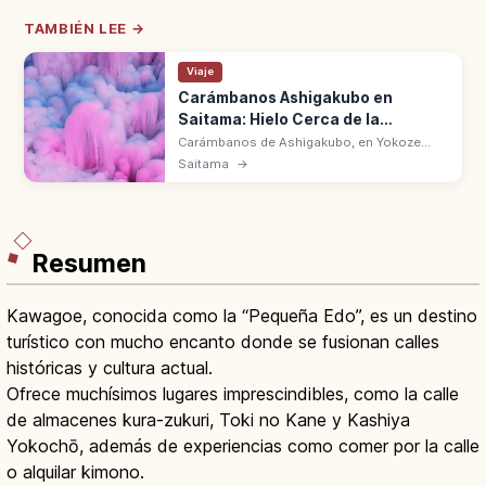
TAMBIÉN LEE →
Viaje
Carámbanos Ashigakubo en
Saitama: Hielo Cerca de la
Estación
Carámbanos de Ashigakubo, en Yokoze
(Chichibu, Saitama), forman una gran pared
Saitama
→
de hielo en la ladera. A 10 min a pie de la
estación en la línea Seibu Chichibu.
Resumen
Kawagoe, conocida como la “Pequeña Edo”, es un destino
turístico con mucho encanto donde se fusionan calles
históricas y cultura actual.
Ofrece muchísimos lugares imprescindibles, como la calle
de almacenes kura-zukuri, Toki no Kane y Kashiya
Yokochō, además de experiencias como comer por la calle
o alquilar kimono.