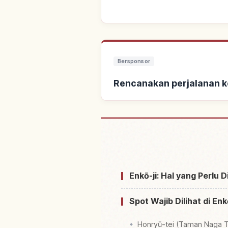
Bersponsor
Rencanakan perjalanan ke
Cari penginapan dekat
Enkō-ji: Hal yang Perlu 
Spot Wajib Dilihat di E
Honryū-tei (Taman Naga 