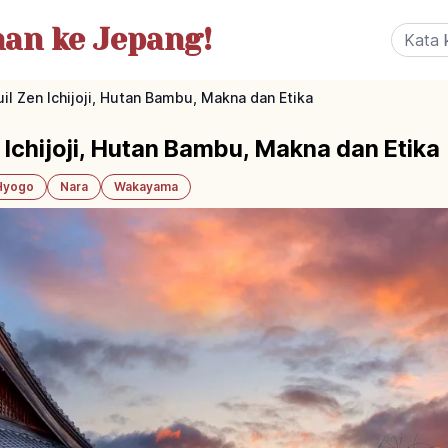
nan
ke Jepang!
uil Zen Ichijoji, Hutan Bambu, Makna dan Etika
n Ichijoji, Hutan Bambu, Makna dan Etika
Hyogo
Nara
Wakayama