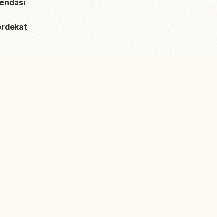
endasi
erdekat