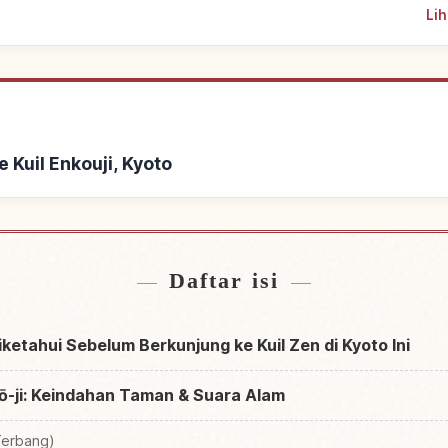
Lih
 Kuil Enkouji, Kyoto
 Kuil Enkouji, Kyoto
Cari aktivitas di 
↗
Daftar isi
Diketahui Sebelum Berkunjung ke Kuil Zen di Kyoto Ini
nkō-ji: Keindahan Taman & Suara Alam
Terbang)