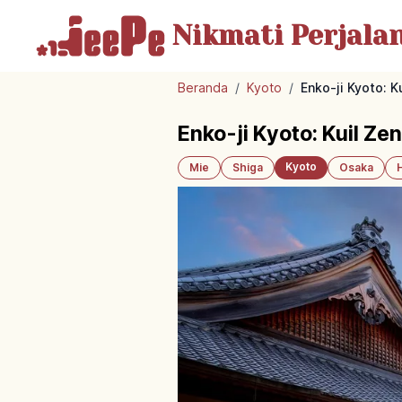
Nikmati Perjala
Beranda
/
Kyoto
/
Enko-ji Kyoto: K
Enko-ji Kyoto: Kuil Ze
Kyoto
Mie
Shiga
Osaka