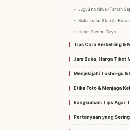
Jūgyū no Niwa (Taman Sep
Suikinkutsu (Gua Air Berbu
Hutan Bambu Ōkyo
Tips Cara Berkeliling & 
Jam Buka, Harga Tiket 
Menjelajahi Tōshō-gū & 
Etika Foto & Menjaga K
Rangkuman: Tips Agar Ti
Pertanyaan yang Sering