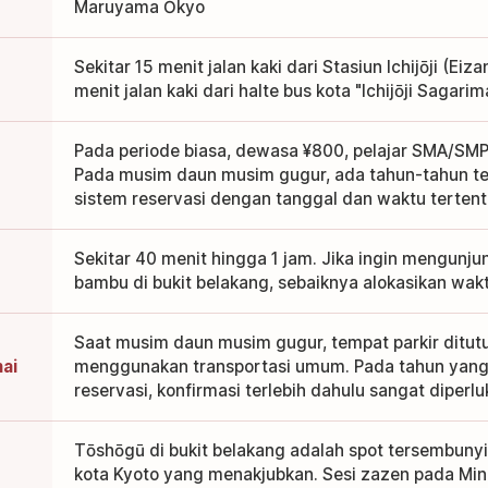
Maruyama Ōkyo
Sekitar 15 menit jalan kaki dari Stasiun Ichijōji (Eiza
menit jalan kaki dari halte bus kota "Ichijōji Sagari
Pada periode biasa, dewasa ¥800, pelajar SMA/SMP
Pada musim daun musim gugur, ada tahun-tahun t
sistem reservasi dengan tanggal dan waktu tertent
Sekitar 40 menit hingga 1 jam. Jika ingin mengunj
bambu di bukit belakang, sebaiknya alokasikan wakt
Saat musim daun musim gugur, tempat parkir ditut
ai
menggunakan transportasi umum. Pada tahun yang
reservasi, konfirmasi terlebih dahulu sangat diperl
Tōshōgū di bukit belakang adalah spot tersembun
kota Kyoto yang menakjubkan. Sesi zazen pada Min