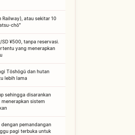
n Railway), atau sekitar 10
matsu-chō"
/SD ¥500, tanpa reservasi.
ertentu yang menerapkan
u
ungi Tōshōgū dan hutan
u lebih lama
up sehingga disarankan
 menerapkan sistem
ukan
yi dengan pemandangan
ggu pagi terbuka untuk