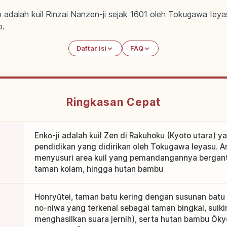
oto adalah kuil Rinzai Nanzen-ji sejak 1601 oleh Tokugawa Ie
o.
Daftar isi
FAQ
Ringkasan Cepat
Enkō-ji adalah kuil Zen di Rakuhoku (Kyoto utara) y
pendidikan yang didirikan oleh Tokugawa Ieyasu. A
menyusuri area kuil yang pemandangannya berganti
taman kolam, hingga hutan bambu
Honryūtei, taman batu kering dengan susunan batu
no-niwa yang terkenal sebagai taman bingkai, suiki
menghasilkan suara jernih), serta hutan bambu Ōky