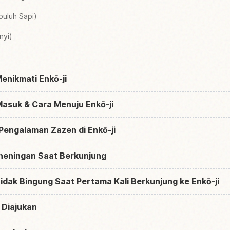
uluh Sapi)
nyi)
Menikmati Enkō-ji
Masuk & Cara Menuju Enkō-ji
Pengalaman Zazen di Enkō-ji
eheningan Saat Berkunjung
dak Bingung Saat Pertama Kali Berkunjung ke Enkō-ji
 Diajukan