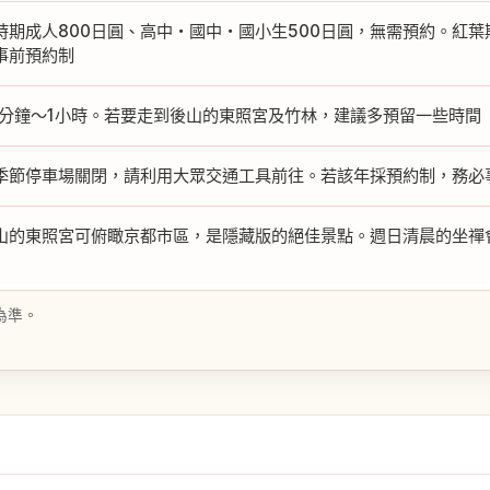
時期成人800日圓、高中・國中・國小生500日圓，無需預約。紅
事前預約制
0分鐘～1小時。若要走到後山的東照宮及竹林，建議多預留一些時間
季節停車場關閉，請利用大眾交通工具前往。若該年採預約制，務必
山的東照宮可俯瞰京都市區，是隱藏版的絕佳景點。週日清晨的坐禪
為準。