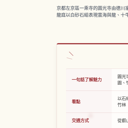
京都左京區一乘寺的圓光寺由德川家
龍庭以白砂石組表現雲海與龍、十
圓光
一句話了解魅力
園、
以石
看點
竹林
交通方式
從叡