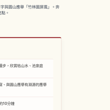
活字與圓山應舉「竹林圖屏風」。奔
亮點。
漫步，欣賞枯山水、池泉庭
窟、與圓山應舉有淵源的應舉
約10分鐘