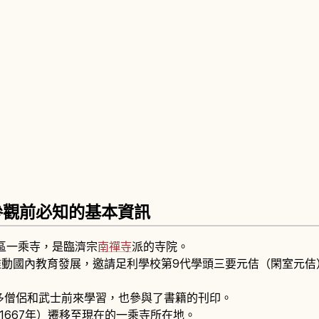
參觀前必知的基本資訊
京區一乘寺，是臨濟宗
南禪寺
派的寺院。
為推動國內教育發展，邀請足利學校第9代學頭三要元佶（閑室元
多僧侶和武士前來學習，也參與了書籍的刊印。
1667年）遷移至現在的一乘寺所在地。