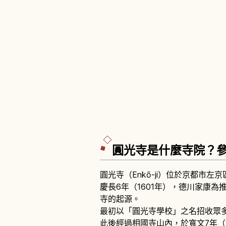
圓光寺是什麼寺院？
圓光寺（Enkō-ji）位於京都市左
慶長6年（1601年），德川家康
寺的起源。
最初以「圓光寺學校」之名招收眾
此後經過相國寺山內，於寬文7年（