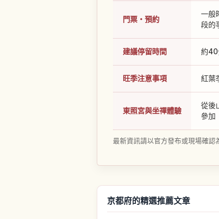
一般
門票・預約
段的
建議停留時間
約4
旺季注意事項
紅葉
從後
東照宮與坐禪體驗
參加
最新資訊請以官方發布或現場確認
京都府的精選推薦文章