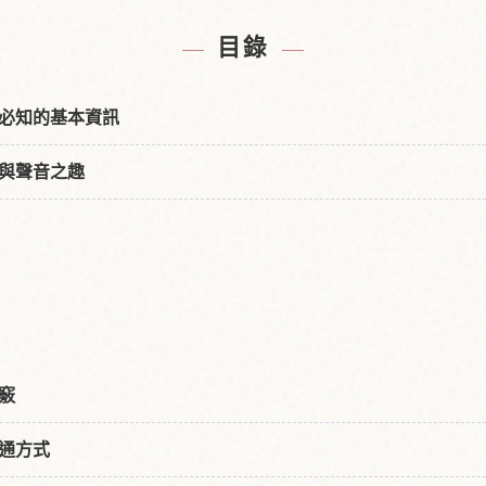
都附近的飯店
尋找圓光寺
↗
目錄
必知的基本資訊
與聲音之趣
）
竅
通方式