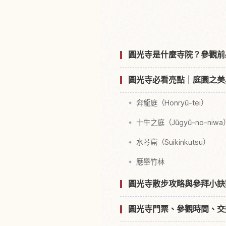
尋找圓光寺，京
圓光寺是什麼寺院？參觀前
圓光寺必看亮點｜庭園之美
奔龍庭（Honryū-tei）
十牛之庭（Jūgyū-no-niwa
水琴窟（Suikinkutsu）
應舉竹林
圓光寺散步攻略與參拜小訣
圓光寺門票、參觀時間、交