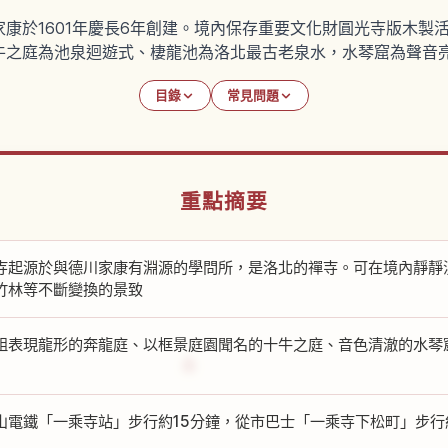
康於1601年慶長6年創建。境內保存重要文化財圓光寺版木製
牛之庭為池泉迴遊式、棲龍池為洛北最古老泉水，水琴窟為聲音
目錄
常見問題
重點摘要
寺起源於與德川家康有淵源的學問所，是洛北的禪寺。可在境內靜靜
竹林等不斷變換的景致
組表現龍形的奔龍庭、以框景庭園聞名的十牛之庭、音色清澈的水琴
山電鐵「一乘寺站」步行約15分鐘，從市巴士「一乘寺下松町」步行