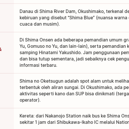
Danau di Shima River Dam, Okushimako, terkenal de
kebiruan yang disebut “Shima Blue” (nuansa warna
cuaca dan musim).
Di Shima Onsen ada beberapa pemandian umum grat
Yu, Gomuso no Yu, dan lain-lain), serta pemandian ka
&
samping Hinatami Yakushido. Jam penggunaan pe
dan bisa tutup sementara, jadi sebaiknya cek pe
informasi terbaru.
Shima no Oketsugun adalah spot alam untuk meliha
terbentuk oleh aliran sungai. Di Okushimako, ada pe
aktivitas seperti kano dan SUP bisa dinikmati (ter
operator).
Kereta: dari Nakanojo Station naik bus ke Shima Ons
sekitar 1 jam dari Shibukawa-Ikaho IC melalui Natio