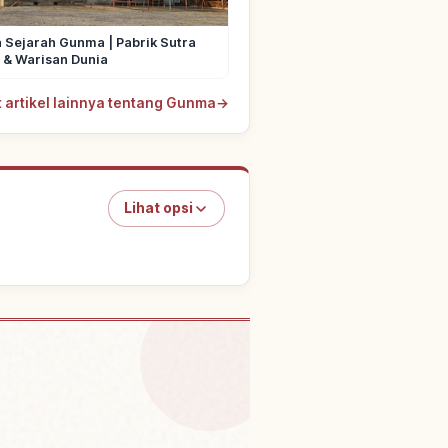
 Sejarah Gunma | Pabrik Sutra
 & Warisan Dunia
t artikel lainnya tentang Gunma
→
Lihat opsi
 Onsen Shima Onsen
↗