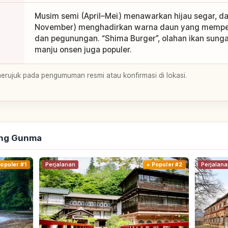
Musim semi (April–Mei) menawarkan hijau segar, d
November) menghadirkan warna daun yang mempe
dan pegunungan. “Shima Burger”, olahan ikan sunga
manju onsen juga populer.
merujuk pada pengumuman resmi atau konfirmasi di lokasi.
ang Gunma
opuler #1
Perjalanan
Populer #2
Perjalana