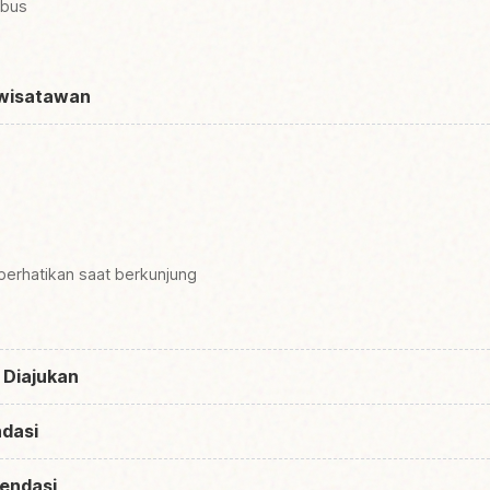
 bus
 wisatawan
iperhatikan saat berkunjung
 Diajukan
dasi
endasi