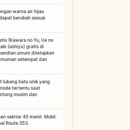
ngan warna air hijau
 dapat berubah sesuai
is (Kawara no Yu, Ue no
ki (ashiyu) gratis di
mandian umum ditetapkan
ngumuman setempat dan
t lubang batu unik yang
riode tertentu saat
gantung musim dan
en sekitar 40 menit. Mobil:
nal Route 353.