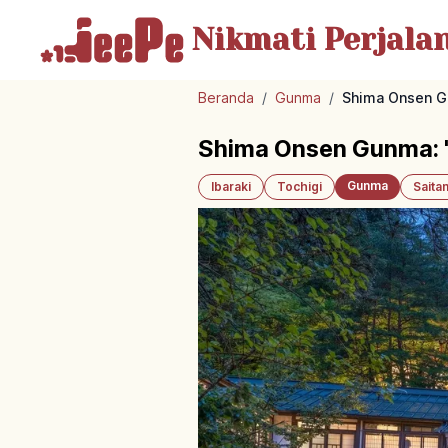
Nikmati Perjala
Beranda
/
Gunma
/
Shima Onsen Gu
Shima Onsen Gunma: '
Gunma
Ibaraki
Tochigi
Saita