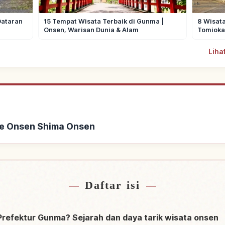
Dataran
15 Tempat Wisata Terbaik di Gunma |
8 Wisata
Onsen, Warisan Dunia & Alam
Tomioka
Liha
ke Onsen Shima Onsen
t Onsen Shima Onsen
Cari aktivitas di
↗
Daftar isi
Prefektur Gunma? Sejarah dan daya tarik wisata onsen