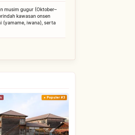
an musim gugur (Oktober–
rindah kawasan onsen
i (yamame, iwana), serta
n
Populer #3