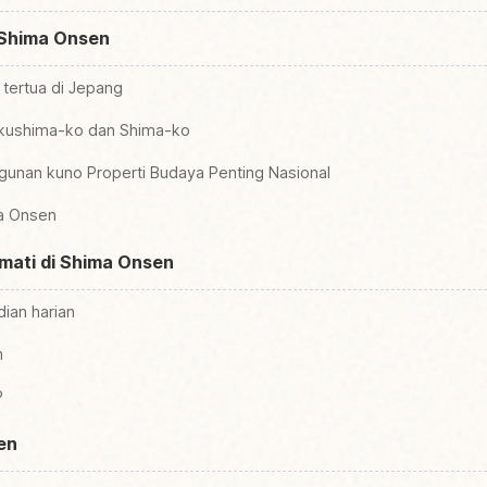
i Shima Onsen
tertua di Jepang
 Okushima-ko dan Shima-ko
gunan kuno Properti Budaya Penting Nasional
a Onsen
kmati di Shima Onsen
ian harian
m
P
en