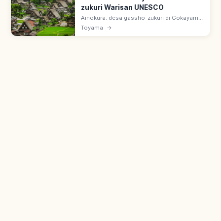
zukuri Warisan UNESCO
Ainokura: desa gassho-zukuri di Gokayama,
Nanto, Toyama. Warisan dunia bersama
Toyama
→
Shirakawa-go. Rumah atap jerami curam
dari akhir era Edo–Meiji, masih dihuni.