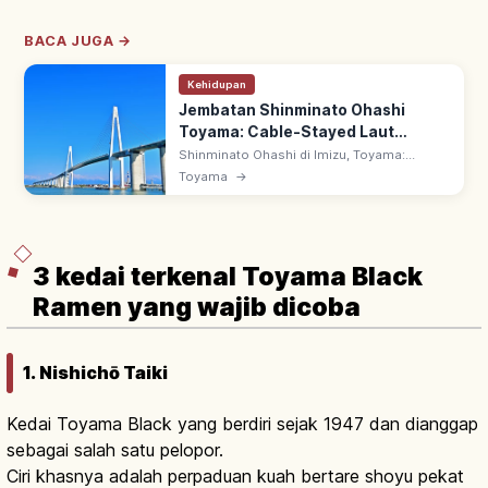
BACA JUGA →
Kehidupan
Jembatan Shinminato Ohashi
Toyama: Cable-Stayed Laut
Jepang, Tips Berkunjung
Shinminato Ohashi di Imizu, Toyama:
jembatan cable-stayed terbesar pesisir Laut
Toyama
→
Jepang. Total 3,6 km, dibuka 2012; jalan di
atas & Ainokaze Promenade di bawah.
3 kedai terkenal Toyama Black
Ramen yang wajib dicoba
1. Nishichō Taiki
Kedai Toyama Black yang berdiri sejak 1947 dan dianggap
sebagai salah satu pelopor.
Ciri khasnya adalah perpaduan kuah bertare shoyu pekat