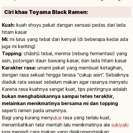
Ciri khas Toyama Black Ramen:
Kuah:
kuah shoyu pekat dengan sensasi pedas dari lada
hitam kasar
Mi:
mi lurus yang tebal dan kenyal (di beberapa kedai ada
juga mi keriting)
Topping:
chāshū tebal, menma (rebung fermentasi) yang
asin, potongan daun bawang kasar, dan lada hitam kasar
Karakter rasa:
umami pekat yang membuat ketagihan,
dengan rasa sekuat hingga terasa “cukup asin”. Sebaiknya
diaduk rata sesaat sebelum makan agar rasanya menyatu
Karena rasa kuahnya sangat kuat, tips pentingnya adalah
bukan menghabiskannya sampai tetes terakhir,
melainkan menikmatinya bersama mi dan topping
seperti ramen pada umumnya.
Bagi yang kurang meny
ukai
rasa yang terlalu kuat,
menambahkan telur mentah lalu menikmatinya ala
sukiyaki
juga menjadi cara makan yang direkomendasikan.