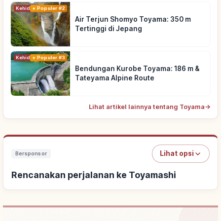
Kehidupan
Populer #2
Air Terjun Shomyo Toyama: 350 m
Tertinggi di Jepang
Kehidupan
Populer #3
Bendungan Kurobe Toyama: 186 m &
Tateyama Alpine Route
Lihat artikel lainnya tentang Toyama
→
Lihat opsi
Bersponsor
Rencanakan perjalanan ke Toyamashi