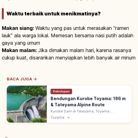
Waktu terbaik untuk menikmatinya?
Makan siang:
Waktu yang pas untuk merasakan “ramen
lauk” ala warga lokal. Memesan bersama nasi putih adalah
gaya yang umum
Makan malam:
Jika dimakan malam hari, karena rasanya
cukup kuat, disarankan menyiapkan lebih banyak air minum
BACA JUGA →
Kehidupan
Bendungan Kurobe Toyama: 186 m
& Tateyama Alpine Route
Kurobe Dam di Tateyama, Toyama:
bendungan tertinggi Jepang 186 m, puncak
Toyama
→
492 m, ketinggian 1.454 m. Pelepasan air
spektakuler akhir Juni–pertengahan Oktober.