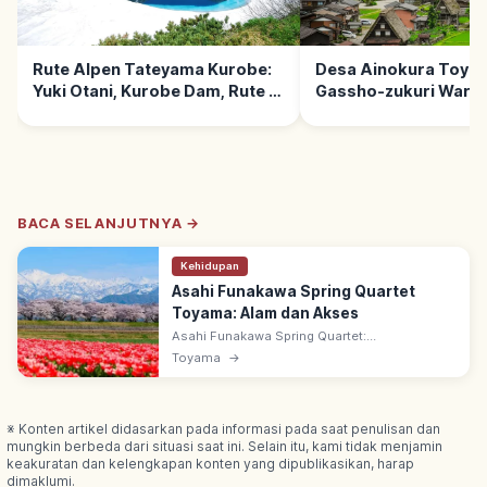
Rute Alpen Tateyama Kurobe:
Desa Ainokura Toya
Yuki Otani, Kurobe Dam, Rute &
Gassho-zukuri Waris
Sorotan
UNESCO
BACA SELANJUTNYA →
Kehidupan
Asahi Funakawa Spring Quartet
Toyama: Alam dan Akses
Asahi Funakawa Spring Quartet:
pemandangan semi di Asahi, Toyama timur—
Toyama
→
sakura, nanohana, tulip & Alpen Utara bersalju
dalam satu bingkai 'Haru no Shijuso'.
※ Konten artikel didasarkan pada informasi pada saat penulisan dan
mungkin berbeda dari situasi saat ini. Selain itu, kami tidak menjamin
keakuratan dan kelengkapan konten yang dipublikasikan, harap
dimaklumi.