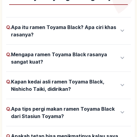
Q.
Apa itu ramen Toyama Black? Apa ciri khas
keyboard_arrow_down
rasanya?
Q.
Mengapa ramen Toyama Black rasanya
keyboard_arrow_down
sangat kuat?
Q.
Kapan kedai asli ramen Toyama Black,
keyboard_arrow_down
Nishicho Taiki, didirikan?
Q.
Apa tips pergi makan ramen Toyama Black
keyboard_arrow_down
dari Stasiun Toyama?
Q.
Apakah tetap bisa menikmatinya kalau saya