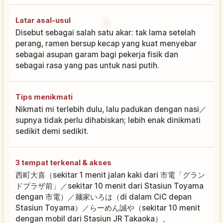
Latar asal-usul
Disebut sebagai salah satu akar: tak lama setelah
perang, ramen bersup kecap yang kuat menyebar
sebagai asupan garam bagi pekerja fisik dan
sebagai rasa yang pas untuk nasi putih.
Tips menikmati
Nikmati mi terlebih dulu, lalu padukan dengan nasi／
supnya tidak perlu dihabiskan; lebih enak dinikmati
sedikit demi sedikit.
3 tempat terkenal & akses
西町大喜（sekitar 1 menit jalan kaki dari 市電「グラン
ドプラザ前」／sekitar 10 menit dari Stasiun Toyama
dengan 市電）／麺家いろは（di dalam CiC depan
Stasiun Toyama）／らーめん誠や（sekitar 10 menit
dengan mobil dari Stasiun JR Takaoka）。