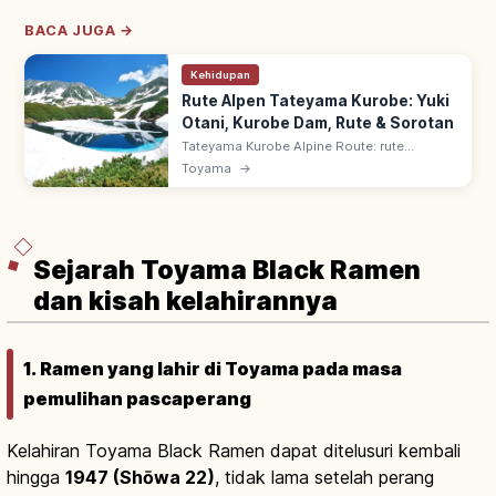
BACA JUGA →
Kehidupan
Rute Alpen Tateyama Kurobe: Yuki
Otani, Kurobe Dam, Rute & Sorotan
Tateyama Kurobe Alpine Route: rute
pegunungan Toyama-Nagano via Tateyama
Toyama
→
~3.000 m. Yuki no Otani (dinding salju),
Kurobe Dam & Mikuriga-ike; 6 jenis
transport.
Sejarah Toyama Black Ramen
dan kisah kelahirannya
1. Ramen yang lahir di Toyama pada masa
pemulihan pascaperang
Kelahiran Toyama Black Ramen dapat ditelusuri kembali
hingga
1947 (Shōwa 22)
, tidak lama setelah perang