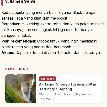
3. Rāmen Seiya
Kedai populer yang menyajikan Toyama Black dengan
sensasi lada yang kuat dan menggigit!
Perpaduan mi keriting ekstra tebal dan kuah pekat menjadi
ciri khasnya, dan semangkuk ini juga memiliki banyak
penggemar lokal.
Poin rekomendasi:
Cocok untuk yang ingin menikmati
black ramen yang pedas dan berempah
Akses:
Dapat dinikmati di area Takaoka dan sekitarnya
BACA JUGA →
Kehidupan
Air Terjun Shomyo Toyama: 350 m
Tertinggi di Jepang
Shomyo-daki di Tateyama, Toyama: air
terjun raksasa 350 m, tertinggi di Jepang.
Toyama
→
Tempat pemandangan indah & monumen
alam; Hannoki-daki muncul di musim