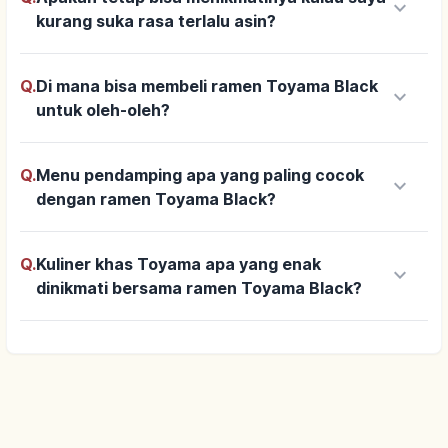
keyboard_arrow_down
kurang suka rasa terlalu asin?
Q.
Di mana bisa membeli ramen Toyama Black
keyboard_arrow_down
untuk oleh-oleh?
Q.
Menu pendamping apa yang paling cocok
keyboard_arrow_down
dengan ramen Toyama Black?
Q.
Kuliner khas Toyama apa yang enak
keyboard_arrow_down
dinikmati bersama ramen Toyama Black?