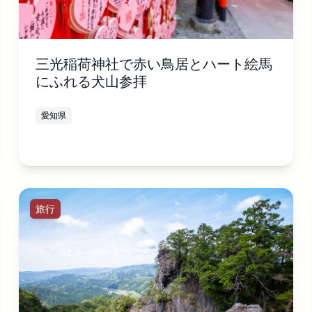
三光稲荷神社で赤い鳥居とハート絵馬
にふれる犬山参拝
愛知県
旅行