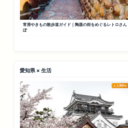
常滑やきもの散歩道ガイド｜陶器の街をめぐるレトロさん
ぽ
愛知県 × 生活
人気No.