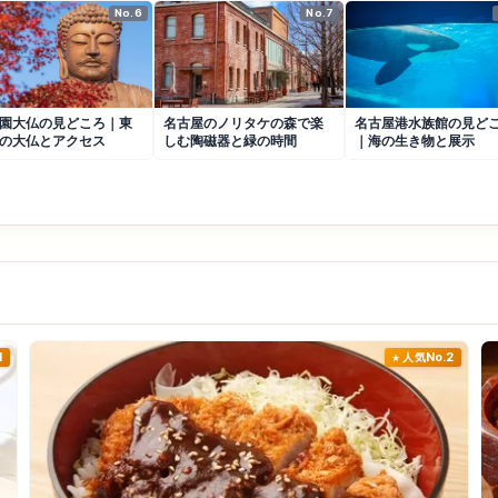
No.6
No.7
園大仏の見どころ｜東
名古屋のノリタケの森で楽
名古屋港水族館の見ど
の大仏とアクセス
しむ陶磁器と緑の時間
｜海の生き物と展示
1
人気No.2