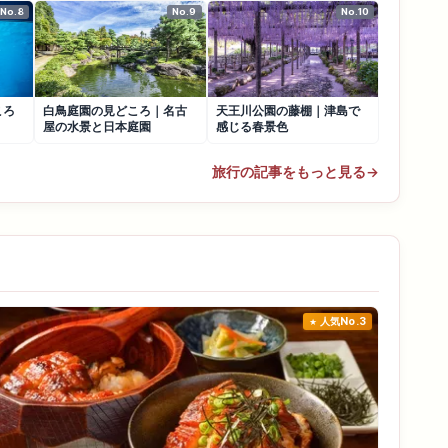
No.8
No.9
No.10
ころ
白鳥庭園の見どころ｜名古
天王川公園の藤棚｜津島で
屋の水景と日本庭園
感じる春景色
旅行の記事をもっと見る
→
人気No.3