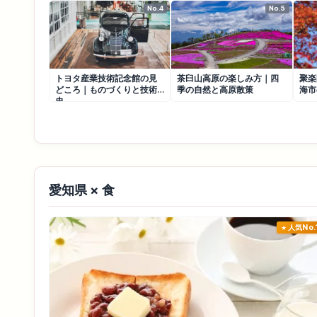
No.4
No.5
トヨタ産業技術記念館の見
茶臼山高原の楽しみ方｜四
聚楽
どころ｜ものづくりと技術
季の自然と高原散策
海市
史
愛知県 × 食
人気No.