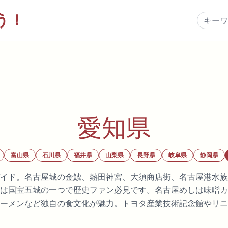
う！
愛知県
富山県
石川県
福井県
山梨県
長野県
岐阜県
静岡県
イド。名古屋城の金鯱、熱田神宮、大須商店街、名古屋港水族
は国宝五城の一つで歴史ファン必見です。名古屋めしは味噌カ
ーメンなど独自の食文化が魅力。トヨタ産業技術記念館やリニ