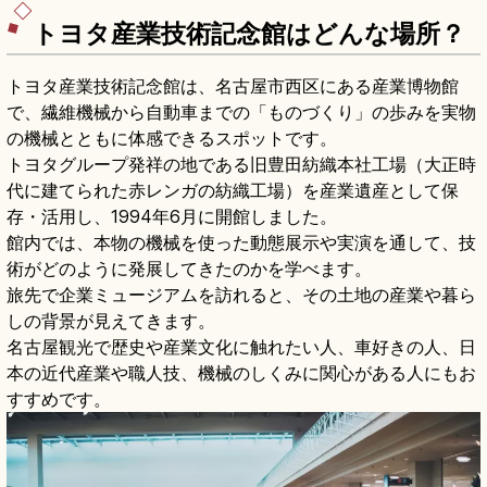
トヨタ産業技術記念館はどんな場所？
トヨタ産業技術記念館は、名古屋市西区にある産業博物館
で、繊維機械から自動車までの「ものづくり」の歩みを実物
の機械とともに体感できるスポットです。
トヨタグループ発祥の地である旧豊田紡織本社工場（大正時
代に建てられた赤レンガの紡織工場）を産業遺産として保
存・活用し、1994年6月に開館しました。
館内では、本物の機械を使った動態展示や実演を通して、技
術がどのように発展してきたのかを学べます。
旅先で企業ミュージアムを訪れると、その土地の産業や暮ら
しの背景が見えてきます。
名古屋観光で歴史や産業文化に触れたい人、車好きの人、日
本の近代産業や職人技、機械のしくみに関心がある人にもお
すすめです。