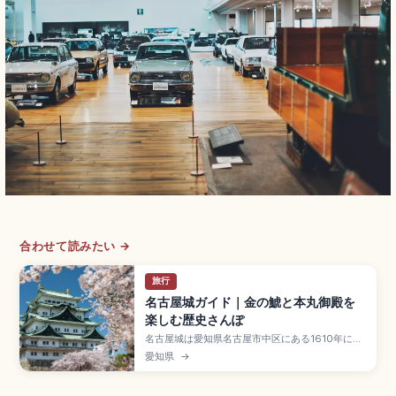
合わせて読みたい →
旅行
名古屋城ガイド｜金の鯱と本丸御殿を
楽しむ歴史さんぽ
名古屋城は愛知県名古屋市中区にある1610年に徳
川家康の命で築城された名城で、尾張徳川家の居
愛知県
→
城として繁栄したスポット。屋根の金の鯱(雄
1.272m・雌1.215m)、2018年復元の本丸御殿が
見どころです。天守閣は耐震性の課題から閉館