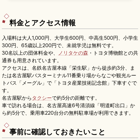
き1531年に松平清康が現在地へ移転。1959年再建
の3層5階復興天守、東照公産湯の井戸、龍城神
社、入場大人300円、名鉄「東岡崎駅」徒歩約15
分のアクセスも押さえています。
料金とアクセス情報
入場料は大人1,000円、大学生600円、中高生500円、小学生
300円、65歳以上200円で、未就学児は無料です。
30名以上の団体料金や、
ノリタケの森
・トヨタ博物館との共
通券も用意されています。
アクセスは、名鉄名古屋本線「栄生駅」から徒歩約3分、ま
たは名古屋駅バスターミナル11番乗り場からなごや観光ルー
トバス「メーグル」で「トヨタ産業技術記念館」下車すぐで
す。
名古屋駅から
タクシー
で約5分の距離です。
車で訪れる場合は、名古屋高速6号清須線「明道町出口」か
ら約5分で、乗用車220台分の無料駐車場が利用できます。
事前に確認しておきたいこと