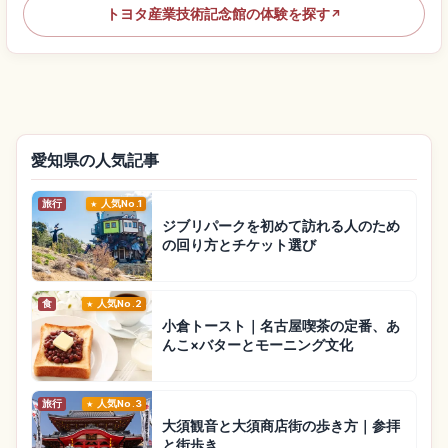
トヨタ産業技術記念館の体験を探す
↗
愛知県の人気記事
旅行
人気No.1
ジブリパークを初めて訪れる人のため
の回り方とチケット選び
食
人気No.2
小倉トースト｜名古屋喫茶の定番、あ
んこ×バターとモーニング文化
旅行
人気No.3
大須観音と大須商店街の歩き方｜参拝
と街歩き