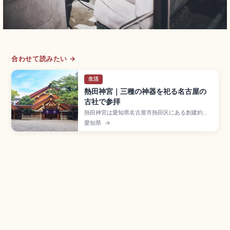
合わせて読みたい →
生活
熱田神宮｜三種の神器を祀る名古屋の
古社で参拝
熱田神宮は愛知県名古屋市熱田区にある創建約
1900年前と伝わる古社で、三種の神器のひとつ
愛知県
→
「草薙神剣」を御神体として祀る格式の高い神社
のスポット。約6万坪の境内、伊勢神宮と同じ神明
造の本宮、刀剣専門「剣の宝庫 草薙館」(大人500
円)、信長塀、清水社、参拝無料、名鉄「神宮前
駅」徒歩約3分のアクセスをまとめました。