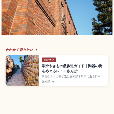
合わせて読みたい →
伝統文化
常滑やきもの散歩道ガイド｜陶器の街
をめぐるレトロさんぽ
常滑やきもの散歩道は愛知県常滑市にある日本六
古窯のひとつで、2017年に日本遺産認定された陶
愛知県
→
器の街並みです。Aコース約1.6km(60〜90分)・
Bコース約4km(2時間30分〜3時間)、土管坂、登
窯(国重要有形民俗文化財)、招き猫通り(とこにゃ
ん・39体)、名鉄常滑駅徒歩約5〜10分です。