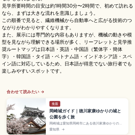
見学所要時間の目安は約1時間30分〜2時間で、初めて訪れる
なら、まずは大きな流れを意識しましょう。
この順番で見ると、繊維機械から自動車へと広がる技術のつ
ながりがわかりやすくなります。
また、展示には専門的な内容もありますが、機械の動きや模
型を見ながら理解できる場所が多く、リーフレットと見学推
奨ルートマップは日本語・英語・中国語（繁体字・簡体
字）・韓国語・タイ語・ベトナム語・インドネシア語・スペ
イン語に対応しているため、日本語が得意でない旅行者でも
楽しみやすいスポットです。
合わせて読みたい →
生活
岡崎城ガイド｜徳川家康ゆかりの城と
公園を歩く旅
岡崎城は愛知県岡崎市にある徳川家康ゆかりの城
で、家康(竹千代)誕生の地と伝わり「龍城」とも呼
愛知県
→
ばれる歴史スポット。15世紀中頃に西郷頼嗣が築