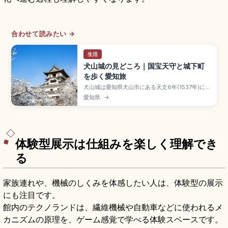
合わせて読みたい →
生活
犬山城の見どころ｜国宝天守と城下町
を歩く愛知旅
犬山城は愛知県犬山市にある天文6年(1537年)に織
田信康が築城したと伝わる天守が国宝の名城で、
愛知県
→
姫路・松本・彦根・松江と並ぶ国宝五城のひとつ
です。三層四階地下二階の現存最古級の木造天守
は別名「白帝城」、入場一般550円。針綱神社、
三光稲荷神社、有楽苑(国宝茶室「如庵」)、名鉄犬
山駅徒歩約20分のアクセスも押さえています。
体験型展示は仕組みを楽しく理解でき
る
家族連れや、機械のしくみを体感したい人は、体験型の展示
にも注目です。
館内のテクノランドは、繊維機械や自動車などに使われるメ
カニズムの原理を、ゲーム感覚で学べる体験スペースです。