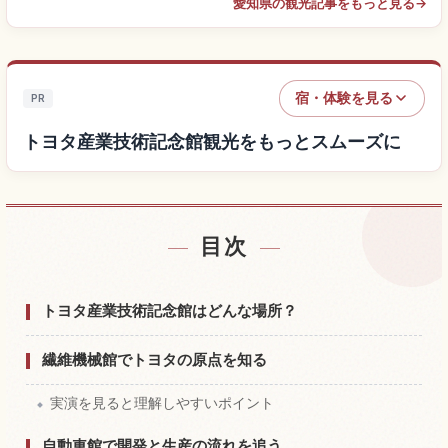
愛知県の観光記事をもっと見る
→
宿・体験を見る
PR
トヨタ産業技術記念館観光をもっとスムーズに
目次
トヨタ産業技術記念館付近の宿を探す
↗
トヨタ産業技術記念館の体験を探す
↗
トヨタ産業技術記念館はどんな場所？
繊維機械館でトヨタの原点を知る
実演を見ると理解しやすいポイント
自動車館で開発と生産の流れを追う