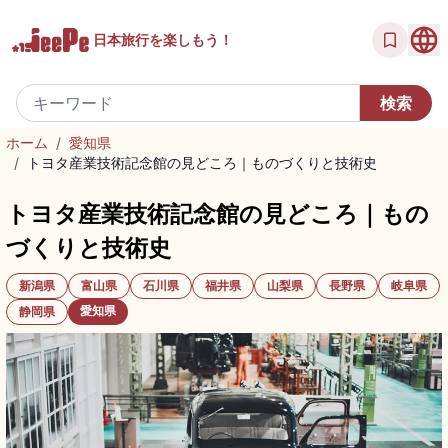
日本旅行を
楽しもう！
ホーム
/
愛知県
/
トヨタ産業技術記念館の見どころ｜ものづくりと技術史
トヨタ産業技術記念館の見どころ｜もの
づくりと技術史
新潟県
富山県
石川県
福井県
山梨県
長野県
岐阜県
愛知県
静岡県