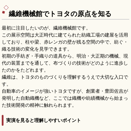
中、入場大人500円、9:00〜16:30、地下鉄「名
古屋城駅」徒歩約5分です。
繊維機械館でトヨタの原点を知る
最初に注目したいのが、繊維機械館です。
この展示空間は大正時代に建てられた紡織工場の建屋を活用
しており、柱や梁、赤レンガの壁が残る空間の中で、紡ぐ・
織る技術の変化を見学できます。
初期の手紡ぎ・手織りの道具から、明治・大正期の機械、現
代の装置までを通して、布づくりの技術がどのように進歩し
たのかをたどれます。
繊維は、トヨタのものづくりを理解するうえで大切な入口で
す。
自動車のイメージが強いトヨタですが、創業者・豊田佐吉が
発明した自動織機など、ここでは織機や紡績機械から始まっ
た技術開発の精神に触れられます。
実演を見ると理解しやすいポイント