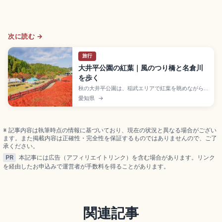
次に読む →
旅行
大井平公園の紅葉｜風のつり橋と名倉川
を歩く
秋の大井平公園は、稲武エリアで紅葉を眺めながら
川沿いを歩ける自然スポットです。名倉川に映る色
愛知県
→
づきや風のつり橋からの眺め、もみじまつりの雰囲
気を楽しみつつ、写真撮影や歩き方のマナーも意識
して、初めての秋旅でも落ち着いて散策するコツを
確認できます。
※ 記事内容は執筆時点の情報に基づいており、現在の状況と異なる場合がござい
ます。また掲載内容は正確性・完全性を保証するものではありませんので、ご了
承ください。
PR
本記事には広告（アフィリエイトリンク）を含む場合があります。リンク
を経由したお申込みで運営者が手数料を得ることがあります。
関連記事