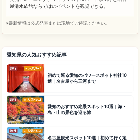
屋港水族館ならではのイベントを観覧できる。
※最新情報は公式発表または現地でご確認ください。
愛知県の人気おすすめ記事
旅行
人気No.1
初めて巡る愛知のパワースポット神社10
選｜名古屋から三河まで
旅行
人気No.2
愛知のおすすめ絶景スポット10選｜海・
島・山の景色を巡る旅
旅行
人気No.3
名古屋観光スポット10選｜初めて行く定