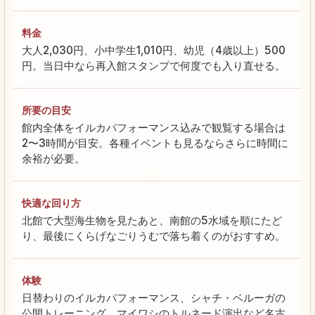
料金
大人2,030円、小中学生1,010円、幼児（4歳以上）500
円。当日中なら再入館スタンプで何度でも入り直せる。
所要の目安
館内全体をイルカパフォーマンス込みで観覧する場合は
2〜3時間が目安。各種イベントも見るならさらに時間に
余裕が必要。
快適な回り方
北館で大型海生物を見たあと、南館の5水域を順にたど
り、最後にくらげなごりうむで落ち着くのがおすすめ。
体験
日替わりのイルカパフォーマンス、シャチ・ベルーガの
公開トレーニング、マイワシのトルネード演出など名古