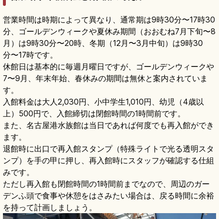
営業時間は時期によって異なり、通常期は9時30分〜17時30
分、ゴールデンウィークや夏休み期間（おおむね7月下旬〜8
月）は9時30分〜20時、冬期（12月〜3月中旬）は9時30
分〜17時です。
休館日は基本的に毎週月曜日ですが、ゴールデンウィークや
7〜9月、年末年始、春休みの期間は無休と案内されていま
す。
入館料金は大人2,030円、小中学生1,010円、幼児（4歳以
上）500円で、入館締切は閉館時間の1時間前です。
また、名古屋港水族館は当日であれば何度でも再入館ができ
ます。
退館時に出口で再入館スタンプ（特殊ライトで光る透明スタ
ンプ）を手の甲に押し、再入館時にスタッフが確認する仕組
みです。
ただし再入館も閉館時間の1時間前までなので、周辺のガー
デンふ頭で食事や休憩をはさみたい場合は、戻る時間に余裕
を持って計画しましょう。