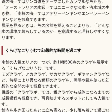
道の海」ではサンゴ礁をテーマにしたカラフルな魚たち、
「オーストラリアの水辺」ではユニークな淡水・汽水域の生
き物、「南極の海」ではアデリーペンギンやエンペラーペン
ギンなどを観察できます。
展示を見るときは、魚の名前を覚えることよりも、「どんな
水の環境で暮らしているのか」を意識すると理解しやすくな
ります。
くらげなごりうむで幻想的な時間を過ごす
南館の人気エリアの一つが、約11種500点のクラゲを展示す
る「くらげなごりうむ」です。
ミズクラゲ、アカクラゲ、サカサクラゲ、ギヤマンクラゲな
ど、時期により異なる種類のクラゲを、照明や鏡を使った幻
想的な空間の中で観察できます。
併設の「クラゲラボ」では、稚クラゲから成体になるまでの
成長過程も観察でき、写真映えするスポットとしても人気で
す。
館内を歩き回ったあとに立ち寄ると、少し落ち着いて過ごせ