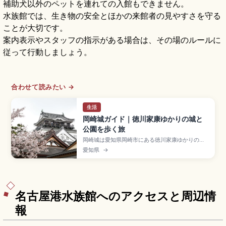
補助犬以外のペットを連れての入館もできません。
水族館では、生き物の安全とほかの来館者の見やすさを守る
ことが大切です。
案内表示やスタッフの指示がある場合は、その場のルールに
従って行動しましょう。
合わせて読みたい →
生活
岡崎城ガイド｜徳川家康ゆかりの城と
公園を歩く旅
岡崎城は愛知県岡崎市にある徳川家康ゆかりの城
で、家康(竹千代)誕生の地と伝わり「龍城」とも呼
愛知県
→
ばれる歴史スポット。15世紀中頃に西郷頼嗣が築
き1531年に松平清康が現在地へ移転。1959年再建
の3層5階復興天守、東照公産湯の井戸、龍城神
社、入場大人300円、名鉄「東岡崎駅」徒歩約15
分のアクセスも押さえています。
名古屋港水族館へのアクセスと周辺情
報