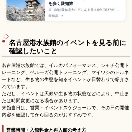
を歩く愛知旅
犬山城は愛知県犬山市にある天文6年(1537年)に織
田信康が築城したと伝わる天守が国宝の名城で、
愛知県
→
姫路・松本・彦根・松江と並ぶ国宝五城のひとつ
です。三層四階地下二階の現存最古級の木造天守
は別名「白帝城」、入場一般550円。針綱神社、
三光稲荷神社、有楽苑(国宝茶室「如庵」)、名鉄犬
山駅徒歩約20分のアクセスも押さえています。
名古屋港水族館のイベントを見る前に
確認したいこと
名古屋港水族館では、イルカパフォーマンス、シャチ公開ト
レーニング、ベルーガ公開トレーニング、マイワシのトルネ
ードなど、生き物の生態を知るイベントが日替わりで紹介さ
れています。
ただし、イベントは天候や生き物の状態などにより、中止ま
たは時間変更になる場合があります。
来館当日は、営業・イベントスケジュールで、その日の開催
内容を確認してから回るのがおすすめです。
営業時間・入館料金と再入館の考え方