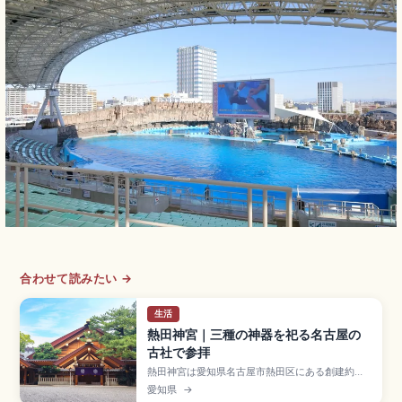
合わせて読みたい →
生活
熱田神宮｜三種の神器を祀る名古屋の
古社で参拝
熱田神宮は愛知県名古屋市熱田区にある創建約
1900年前と伝わる古社で、三種の神器のひとつ
愛知県
→
「草薙神剣」を御神体として祀る格式の高い神社