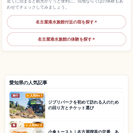
近くに泊まると観光がぐっと便利に。現地ならではの体験もあ
わせてチェックしてみましょう。
名古屋港水族館付近の宿を探す
↗
名古屋港水族館の体験を探す
↗
愛知県の人気記事
旅行
人気No.1
ジブリパークを初めて訪れる人のため
の回り方とチケット選び
食
人気No.2
小倉トースト｜名古屋喫茶の定番、あ