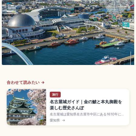
合わせて読みたい →
旅行
名古屋城ガイド｜金の鯱と本丸御殿を
楽しむ歴史さんぽ
名古屋城は愛知県名古屋市中区にある1610年に徳
川家康の命で築城された名城で、尾張徳川家の居
愛知県
→
城として繁栄したスポット。屋根の金の鯱(雄
1.272m・雌1.215m)、2018年復元の本丸御殿が
見どころです。天守閣は耐震性の課題から閉館