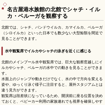
中、入場大人500円、9:00〜16:30、地下鉄「名
古屋城駅」徒歩約5分です。
名古屋港水族館の北館でシャチ・イル
カ・ベルーガを観察する
北館では、シャチ、バンドウイルカ、カマイルカ、ベルーガ
（シロイルカ）といった日本でも数少ない大型鯨類を間近で
見ることができます。
水中観覧席でイルカやシャチの泳ぎを近くに感じる
北館のメインプール水中観覧席では、巨大な観察窓越しにイ
ルカやシャチ、ベルーガの水中での動きを見ることができま
す。
水面上のジャンプや動きだけでなく、水の中で方向を変える
姿や、ゆっくり泳ぐ様子に注目すると、屋外スタジアムとは
違う見方ができます。
観覧席は段差状になっているため、開演前に座る位置を決め
ておくと、ベビーカー利用の家族連れでも視界を確保しやす