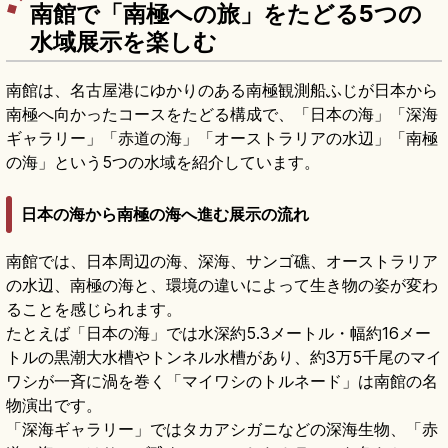
南館で「南極への旅」をたどる5つの
水域展示を楽しむ
南館は、名古屋港にゆかりのある南極観測船ふじが日本から
南極へ向かったコースをたどる構成で、「日本の海」「深海
ギャラリー」「赤道の海」「オーストラリアの水辺」「南極
の海」という5つの水域を紹介しています。
日本の海から南極の海へ進む展示の流れ
南館では、日本周辺の海、深海、サンゴ礁、オーストラリア
の水辺、南極の海と、環境の違いによって生き物の姿が変わ
ることを感じられます。
たとえば「日本の海」では水深約5.3メートル・幅約16メー
トルの黒潮大水槽やトンネル水槽があり、約3万5千尾のマイ
ワシが一斉に渦を巻く「マイワシのトルネード」は南館の名
物演出です。
「深海ギャラリー」ではタカアシガニなどの深海生物、「赤