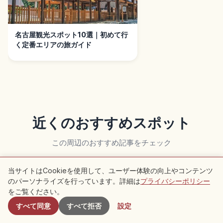
名古屋観光スポット10選｜初めて行
く定番エリアの旅ガイド
近くのおすすめスポット
この周辺のおすすめ記事をチェック
当サイトはCookieを使用して、ユーザー体験の向上やコンテンツ
旅行
生活
のパーソナライズを行っています。詳細は
プライバシーポリシー
付近のスポット
をご覧ください。
すべて同意
すべて拒否
設定