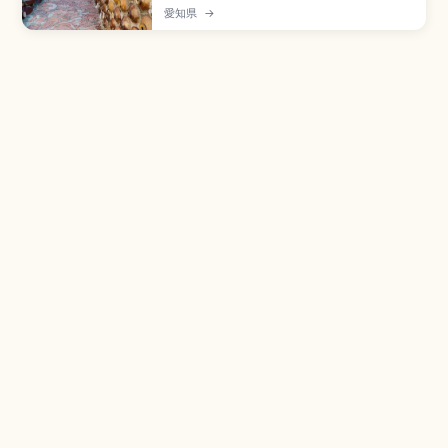
古窯のひとつで、2017年に日本遺産認定された陶
愛知県
→
器の街並みです。Aコース約1.6km(60〜90分)・
Bコース約4km(2時間30分〜3時間)、土管坂、登
窯(国重要有形民俗文化財)、招き猫通り(とこにゃ
ん・39体)、名鉄常滑駅徒歩約5〜10分です。