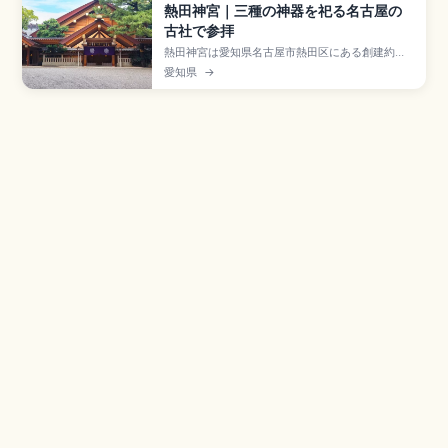
熱田神宮｜三種の神器を祀る名古屋の
古社で参拝
熱田神宮は愛知県名古屋市熱田区にある創建約
1900年前と伝わる古社で、三種の神器のひとつ
愛知県
→
「草薙神剣」を御神体として祀る格式の高い神社
のスポット。約6万坪の境内、伊勢神宮と同じ神明
造の本宮、刀剣専門「剣の宝庫 草薙館」(大人500
円)、信長塀、清水社、参拝無料、名鉄「神宮前
駅」徒歩約3分のアクセスをまとめました。