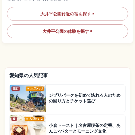
大井平公園付近の宿を探す
↗
大井平公園の体験を探す
↗
愛知県の人気記事
旅行
人気No.1
ジブリパークを初めて訪れる人のため
の回り方とチケット選び
食
人気No.2
小倉トースト｜名古屋喫茶の定番、あ
んこ×バターとモーニング文化