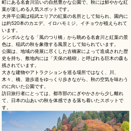
町にある名倉川沿いの自然豊かな公園で、秋には鮮やかな紅
葉が楽しめる人気スポットです。
大井平公園は稲武エリアの紅葉の名所として知られ、園内に
は約520本のカエデ、イロハモミジ、イチョウが植えられて
います。
シンボルとなる「風のつり橋」から眺める名倉川と紅葉の景
色は、稲武の秋を象徴する風景として知られています。
公園は、地域の発展に尽くした古橋家によって造成された歴
史を持ち、敷地内には「天保の植樹」と呼ばれる巨木の森も
残されています。
大きな建物やアトラクションを巡る場所ではなく、川、
木々、橋、遊歩道をゆっくり歩きながら、秋の空気を味わう
のに向いた公園です。
訪日旅行者にとっては、都市部のにぎやかさから少し離れ
て、日本の山あいの秋を体感できる落ち着いたスポットで
す。