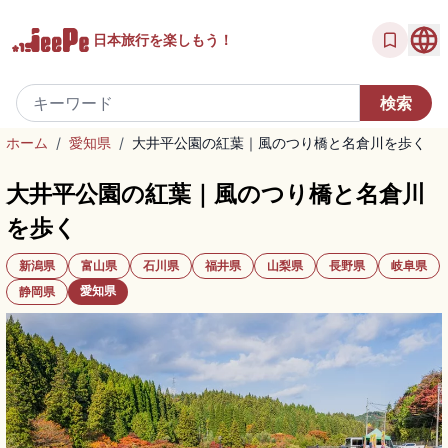
日本旅行を
楽しもう！
ホーム
/
愛知県
/
大井平公園の紅葉｜風のつり橋と名倉川を歩く
大井平公園の紅葉｜風のつり橋と名倉川
を歩く
新潟県
富山県
石川県
福井県
山梨県
長野県
岐阜県
愛知県
静岡県