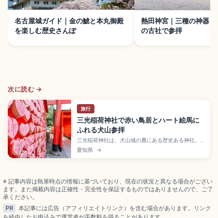
名古屋城ガイド｜金の鯱と本丸御殿
熱田神宮｜三種の神器を
を楽しむ歴史さんぽ
の古社で参拝
次に読む →
旅行
三光稲荷神社で赤い鳥居とハート絵馬に
ふれる犬山参拝
三光稲荷神社は、犬山城の麓にある歴史ある神社。
赤い鳥居やハートの絵馬、銭洗いなどを楽しみなが
愛知県
→
ら参拝できます。初めて訪れる人に向けて、見どこ
ろ、参拝マナー、犬山城や城下町と合わせた歩き方
を、写真を撮る時の配慮や混雑時の考え方も含めて
確認できます。
※ 記事内容は執筆時点の情報に基づいており、現在の状況と異なる場合がござい
ます。また掲載内容は正確性・完全性を保証するものではありませんので、ご了
承ください。
PR
本記事には広告（アフィリエイトリンク）を含む場合があります。リンク
を経由したお申込みで運営者が手数料を得ることがあります。