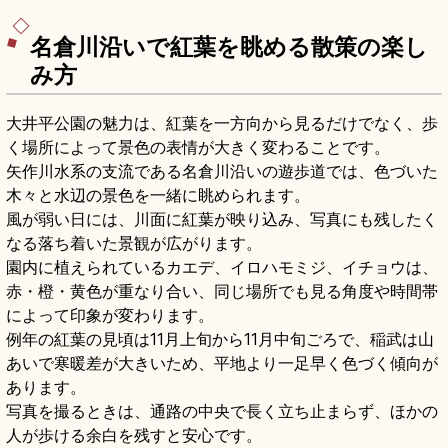
中、入場大人500円、9:00〜16:30、地下鉄「名
古屋城駅」徒歩約5分です。
名倉川沿いで紅葉を眺める散策の楽し
み方
大井平公園の魅力は、紅葉を一方向から見るだけでなく、歩
く場所によって景色の表情が大きく変わることです。
矢作川水系の支流である名倉川沿いの遊歩道では、色づいた
木々と水辺の景色を一緒に眺められます。
風が弱い日には、川面に紅葉が映り込み、写真にも残したく
なる落ち着いた景観が広がります。
園内に植えられているカエデ、イロハモミジ、イチョウは、
赤・橙・黄色が重なり合い、同じ場所でも見る角度や時間帯
によって印象が変わります。
例年の紅葉の見頃は11月上旬から11月中旬ごろで、稲武は山
あいで寒暖差が大きいため、平地より一足早く色づく傾向が
あります。
写真を撮るときは、通路の中央で長く立ち止まらず、ほかの
人が歩ける余白を残すと安心です。