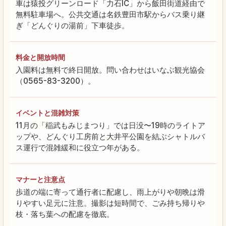
車は猿投グリーンロード「力石IC」から飯田街道経由で
無料駐車場へ。公共交通は名鉄豊田市駅からバス乗り継
ぎ「どんぐりの湯前」下車徒歩。
料金と開放時間
入園料は無料で終日開放。問い合わせはいなぶ観光協会
（0565-83-3200）。
イベントと混雑対策
11月の「稲武もみじまつり」では日没〜19時のライトア
ップや、どんぐり工房前と大井平公園を結ぶシャトルバ
ス運行で混雑緩和に役立つ年がある。
マナーと注意点
歩道の端に寄って通行者に配慮し、雨上がりや朝晩は滑
りやすい足元に注意。撮影は短時間で、ごみ持ち帰りや
枝・落ち葉への配慮を徹底。