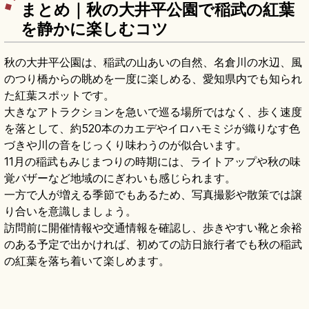
まとめ｜秋の大井平公園で稲武の紅葉
を静かに楽しむコツ
秋の大井平公園は、稲武の山あいの自然、名倉川の水辺、風
のつり橋からの眺めを一度に楽しめる、愛知県内でも知られ
た紅葉スポットです。
大きなアトラクションを急いで巡る場所ではなく、歩く速度
を落として、約520本のカエデやイロハモミジが織りなす色
づきや川の音をじっくり味わうのが似合います。
11月の稲武もみじまつりの時期には、ライトアップや秋の味
覚バザーなど地域のにぎわいも感じられます。
一方で人が増える季節でもあるため、写真撮影や散策では譲
り合いを意識しましょう。
訪問前に開催情報や交通情報を確認し、歩きやすい靴と余裕
のある予定で出かければ、初めての訪日旅行者でも秋の稲武
の紅葉を落ち着いて楽しめます。