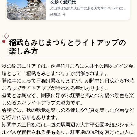
を歩く愛知旅
犬山城は愛知県犬山市にある天文6年(1537年)に織
田信康が築城したと伝わる天守が国宝の名城で、
愛知県
→
姫路・松本・彦根・松江と並ぶ国宝五城のひとつ
です。三層四階地下二階の現存最古級の木造天守
は別名「白帝城」、入場一般550円。針綱神社、
三光稲荷神社、有楽苑(国宝茶室「如庵」)、名鉄犬
山駅徒歩約20分のアクセスも押さえています。
稲武もみじまつりとライトアップの
楽しみ方
秋の稲武エリアでは、例年11月ごろに大井平公園をメイン会
場として「稲武もみじまつり」が開催されます。
開催年によって日程は異なりますが、期間中は日没から19時
ごろまでライトアップが行われる年があります。
昼間とは異なる、闇夜に浮かぶ紅葉と風のつり橋の景色を楽
しめるのがライトアップの魅力です。
会場では、秋の味覚を楽しめる催しや写真を楽しむ企画など
が行われる年もあります。
期間中の土日祝には、道の駅周辺と大井平公園を結ぶシャト
ルバスが運行される年もあり、駐車場の混雑を避けたい人に