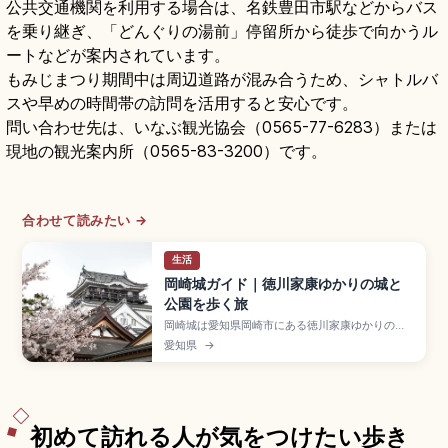
公共交通機関を利用する場合は、名鉄豊田市駅などからバス
を乗り継ぎ、「どんぐりの湯前」停留所から徒歩で向かうル
ートなどが案内されています。
もみじまつり期間中は周辺道路が混み合うため、シャトルバ
スや早めの時間帯の訪問を活用すると安心です。
問い合わせ先は、いなぶ観光協会（0565-77-6283）または
現地の観光案内所（0565-83-3200）です。
合わせて読みたい →
生活
岡崎城ガイド｜徳川家康ゆかりの城と
公園を歩く旅
岡崎城は愛知県岡崎市にある徳川家康ゆかりの城
で、家康(竹千代)誕生の地と伝わり「龍城」とも呼
愛知県
→
ばれる歴史スポット。15世紀中頃に西郷頼嗣が築
き1531年に松平清康が現在地へ移転。1959年再建
の3層5階復興天守、東照公産湯の井戸、龍城神
社、入場大人300円、名鉄「東岡崎駅」徒歩約15
分のアクセスも押さえています。
初めて訪れる人が気をつけたい歩き