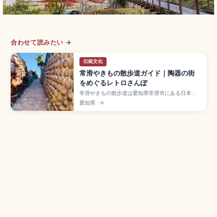
合わせて読みたい →
伝統文化
常滑やきもの散歩道ガイド｜陶器の街
をめぐるレトロさんぽ
常滑やきもの散歩道は愛知県常滑市にある日本六
古窯のひとつで、2017年に日本遺産認定された陶
愛知県
→
器の街並みです。Aコース約1.6km(60〜90分)・
Bコース約4km(2時間30分〜3時間)、土管坂、登
窯(国重要有形民俗文化財)、招き猫通り(とこにゃ
ん・39体)、名鉄常滑駅徒歩約5〜10分です。