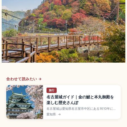
合わせて読みたい →
旅行
名古屋城ガイド｜金の鯱と本丸御殿を
楽しむ歴史さんぽ
名古屋城は愛知県名古屋市中区にある1610年に徳
川家康の命で築城された名城で、尾張徳川家の居
愛知県
→
城として繁栄したスポット。屋根の金の鯱(雄
1.272m・雌1.215m)、2018年復元の本丸御殿が
見どころです。天守閣は耐震性の課題から閉館