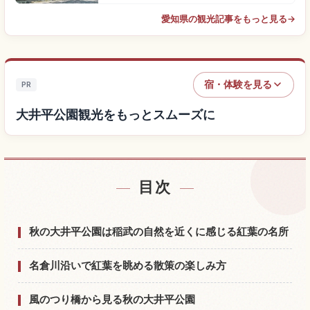
愛知県の観光記事をもっと見る
→
宿・体験を見る
PR
大井平公園観光をもっとスムーズに
目次
大井平公園付近の宿を探す
↗
大井平公園の体験を探す
↗
秋の大井平公園は稲武の自然を近くに感じる紅葉の名所
名倉川沿いで紅葉を眺める散策の楽しみ方
風のつり橋から見る秋の大井平公園