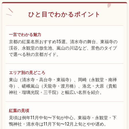
ひと目でわかるポイント
一言でわかる魅力
京都の紅葉名所おすすめ15選。清水寺の舞台、東福寺の
渓谷、永観堂の放生池、嵐山の川辺など、景色のタイプ
で選べる秋の京都ガイド。
エリア別の見どころ
東山（清水寺・高台寺・東福寺）、岡崎（永観堂・南禅
寺）、嵯峨嵐山（天龍寺・渡月橋）、洛北・大原（貴船
神社・瑠璃光院・三千院）と幅広い名所を紹介。
紅葉の見頃
見頃は例年11月中旬〜下旬が中心。東福寺・永観堂・下
鴨神社・清水寺は11月下旬〜12月上旬とやや遅め。