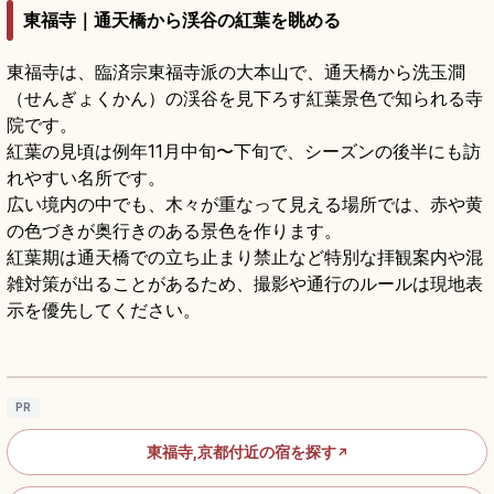
東福寺｜通天橋から渓谷の紅葉を眺める
東福寺は、臨済宗東福寺派の大本山で、通天橋から洗玉澗
（せんぎょくかん）の渓谷を見下ろす紅葉景色で知られる寺
院です。
紅葉の見頃は例年11月中旬〜下旬で、シーズンの後半にも訪
れやすい名所です。
広い境内の中でも、木々が重なって見える場所では、赤や黄
の色づきが奥行きのある景色を作ります。
紅葉期は通天橋での立ち止まり禁止など特別な拝観案内や混
雑対策が出ることがあるため、撮影や通行のルールは現地表
示を優先してください。
東福寺の見どころ｜通天橋の紅葉・方丈庭
園・国宝三門をめぐる
記事を読む
→
PR
東福寺,京都付近の宿を探す
↗