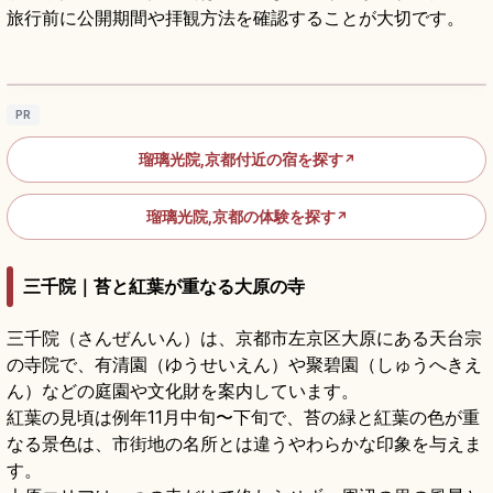
旅行前に公開期間や拝観方法を確認することが大切です。
瑠璃光院の見どころ｜書院リフレクションと
特別拝観
記事を読む
→
PR
瑠璃光院,京都付近の宿を探す
↗
瑠璃光院,京都の体験を探す
↗
三千院｜苔と紅葉が重なる大原の寺
三千院（さんぜんいん）は、京都市左京区大原にある天台宗
の寺院で、有清園（ゆうせいえん）や聚碧園（しゅうへきえ
ん）などの庭園や文化財を案内しています。
紅葉の見頃は例年11月中旬〜下旬で、苔の緑と紅葉の色が重
なる景色は、市街地の名所とは違うやわらかな印象を与えま
す。