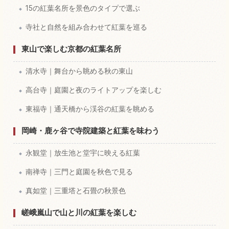
15の紅葉名所を景色のタイプで選ぶ
寺社と自然を組み合わせて紅葉を巡る
東山で楽しむ京都の紅葉名所
清水寺｜舞台から眺める秋の東山
高台寺｜庭園と夜のライトアップを楽しむ
東福寺｜通天橋から渓谷の紅葉を眺める
岡崎・鹿ヶ谷で寺院建築と紅葉を味わう
永観堂｜放生池と堂宇に映える紅葉
南禅寺｜三門と庭園を秋色で見る
真如堂｜三重塔と石畳の秋景色
嵯峨嵐山で山と川の紅葉を楽しむ