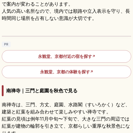
で案内が変わることがあります。
人気の高い名所なので、境内では順路や立入表示を守り、長
時間同じ場所を占有しない意識が大切です。
永観堂ガイド｜「もみじの永観堂」と紅葉ラ
イトアップ
記事を読む
→
PR
永観堂、京都付近の宿を探す
↗
永観堂、京都の体験を探す
↗
南禅寺｜三門と庭園を秋色で見る
南禅寺は、三門、方丈、庭園、水路閣（すいろかく）など、
建築と紅葉を組み合わせて楽しみやすい禅寺です。
紅葉の見頃は例年11月中旬〜下旬で、大きな三門の周辺では
紅葉が建物の輪郭を引き立て、京都らしい重厚な秋景色にな
ります。