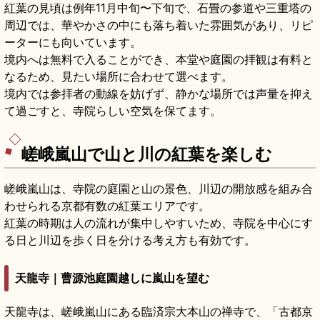
紅葉の見頃は例年11月中旬〜下旬で、石畳の参道や三重塔の
周辺では、華やかさの中にも落ち着いた雰囲気があり、リピ
ーターにも向いています。
境内へは無料で入ることができ、本堂や庭園の拝観は有料と
なるため、見たい場所に合わせて選べます。
境内では参拝者の動線を妨げず、静かな場所では声量を抑え
て過ごすと、寺院らしい空気を保てます。
嵯峨嵐山で山と川の紅葉を楽しむ
嵯峨嵐山は、寺院の庭園と山の景色、川辺の開放感を組み合
わせられる京都有数の紅葉エリアです。
紅葉の時期は人の流れが集中しやすいため、寺院を中心にす
る日と川辺を歩く日を分ける考え方も有効です。
天龍寺｜曹源池庭園越しに嵐山を望む
天龍寺は、嵯峨嵐山にある臨済宗大本山の禅寺で、「古都京