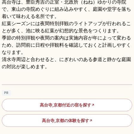
高台寺は、豊臣秀吉の正室・北政所（ねね）ゆかりの寺院
で、東山の寺院めぐりに組み込みやすく、庭園や堂宇を落ち
着いて味わえる名所です。
紅葉シーズンには夜間特別拝観のライトアップが行われるこ
とが多く、池に映る紅葉が幻想的な景色をつくります。
季節の特別拝観や夜間の案内は実施内容が年によって変わる
ため、訪問前に日程や拝観料を確認しておくと計画しやすく
なります。
清水寺周辺と合わせると、にぎわいのある参道と静かな庭園
の対比が楽しめます。
高台寺の見どころ｜ねねゆかりの庭園・茶
室・ライトアップを楽しむ
記事を読む
→
PR
高台寺,京都付近の宿を探す
↗
高台寺,京都の体験を探す
↗