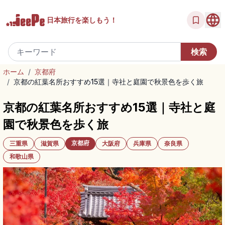
日本旅行を
楽しもう！
ホーム
/
京都府
/
京都の紅葉名所おすすめ15選｜寺社と庭園で秋景色を歩く旅
京都の紅葉名所おすすめ15選｜寺社と庭
園で秋景色を歩く旅
京都府
三重県
滋賀県
大阪府
兵庫県
奈良県
和歌山県