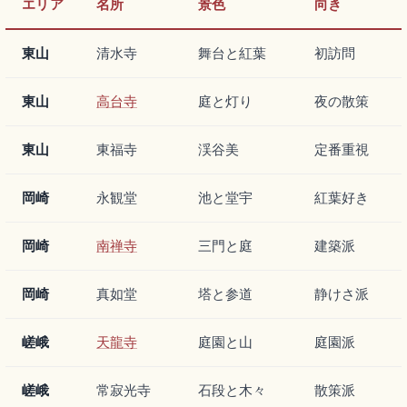
エリア
名所
景色
向き
東山
清水寺
舞台と紅葉
初訪問
東山
高台寺
庭と灯り
夜の散策
東山
東福寺
渓谷美
定番重視
岡崎
永観堂
池と堂宇
紅葉好き
岡崎
南禅寺
三門と庭
建築派
岡崎
真如堂
塔と参道
静けさ派
嵯峨
天龍寺
庭園と山
庭園派
嵯峨
常寂光寺
石段と木々
散策派