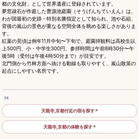
都の文化財」として世界遺産に登録されています。
夢窓疎石が作庭した曹源池庭園（そうげんちていえん）は、
わが国最初の史跡・特別名勝指定として知られ、池や石組、
背後の嵐山の景色が重なる空間全体を眺める楽しさがありま
す。
紅葉の見頃は例年11月中旬〜下旬で、庭園拝観料は高校生以
上500円、小・中学生300円、参拝時間は午前8時30分〜午
後5時（受付は午後4時50分まで）が目安です。
北門側から竹林方面へ抜ける動線も取りやすく、嵐山散策の
起点にしやすい名所です。
天龍寺の見どころ｜曹源池庭園と雲龍図をめ
ぐる嵐山観光
記事を読む
→
PR
天龍寺,京都付近の宿を探す
↗
天龍寺,京都の体験を探す
↗