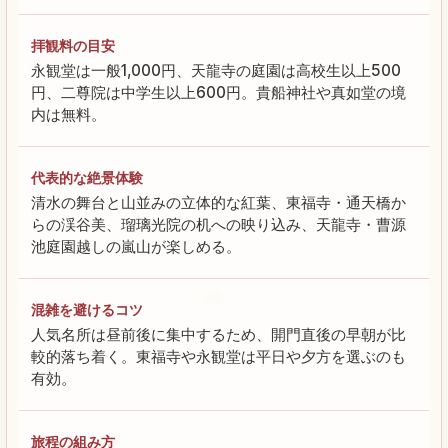
拝観料の目安
永観堂は一般1,000円、天龍寺の庭園は高校生以上500
円、二尊院は中学生以上600円。貴船神社や真如堂の境
内は無料。
代表的な絶景体験
清水の舞台と山並みの立体的な紅葉、東福寺・通天橋か
らの渓谷美、瑠璃光院の机への映り込み、天龍寺・曹源
池庭園越しの嵐山が楽しめる。
混雑を避けるコツ
人気名所は昼前後に集中するため、開門直後の早朝が比
較的落ち着く。東福寺や永観堂は平日や夕方を選ぶのも
有効。
旅程の組み方