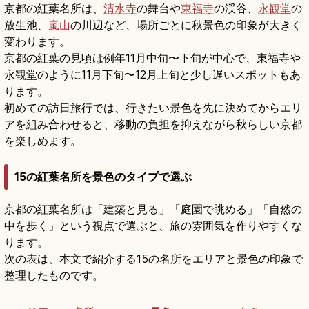
京都の紅葉名所は、
清水寺
の舞台や
東福寺
の渓谷、
永観堂
の
放生池、
嵐山
の川辺など、場所ごとに秋景色の印象が大きく
変わります。
京都の紅葉の見頃は例年11月中旬〜下旬が中心で、東福寺や
永観堂のように11月下旬〜12月上旬と少し遅いスポットもあ
ります。
初めての訪日旅行では、行きたい景色を先に決めてからエリ
アを組み合わせると、移動の負担を抑えながら秋らしい京都
を楽しめます。
15の紅葉名所を景色のタイプで選ぶ
京都の紅葉名所は「建築と見る」「庭園で眺める」「自然の
中を歩く」という視点で選ぶと、旅の雰囲気を作りやすくな
ります。
次の表は、本文で紹介する15の名所をエリアと景色の印象で
整理したものです。