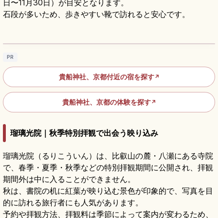
日〜11月30日）が目安となります。
石段が多いため、歩きやすい靴で訪れると安心です。
貴船神社の見どころ｜水占みくじ・三社詣・
川床をめぐる京都旅
記事を読む
→
PR
貴船神社、京都付近の宿を探す
↗
貴船神社、京都の体験を探す
↗
瑠璃光院｜秋季特別拝観で出会う映り込み
瑠璃光院（るりこういん）は、比叡山の麓・八瀬にある寺院
で、春季・夏季・秋季などの特別拝観期間に公開され、拝観
期間外は中に入ることができません。
秋は、書院の机に紅葉が映り込む景色が印象的で、写真を目
的に訪れる旅行者にも人気があります。
予約や拝観方法、拝観料は季節によって案内が変わるため、