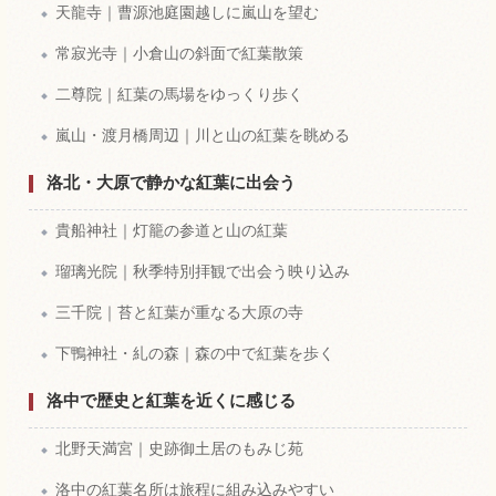
天龍寺｜曹源池庭園越しに嵐山を望む
常寂光寺｜小倉山の斜面で紅葉散策
二尊院｜紅葉の馬場をゆっくり歩く
嵐山・渡月橋周辺｜川と山の紅葉を眺める
洛北・大原で静かな紅葉に出会う
貴船神社｜灯籠の参道と山の紅葉
瑠璃光院｜秋季特別拝観で出会う映り込み
三千院｜苔と紅葉が重なる大原の寺
下鴨神社・糺の森｜森の中で紅葉を歩く
洛中で歴史と紅葉を近くに感じる
北野天満宮｜史跡御土居のもみじ苑
洛中の紅葉名所は旅程に組み込みやすい