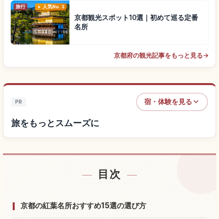
旅行
人気No.3
京都観光スポット10選｜初めて巡る定番
名所
京都府の観光記事をもっと見る
→
宿・体験を見る
PR
旅をもっとスムーズに
目次
宿を探す
↗
体験を探す
↗
京都の紅葉名所おすすめ15選の選び方