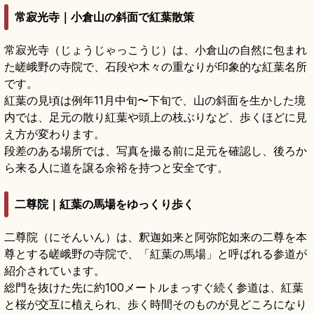
常寂光寺｜小倉山の斜面で紅葉散策
常寂光寺（じょうじゃっこうじ）は、小倉山の自然に包まれ
た嵯峨野の寺院で、石段や木々の重なりが印象的な紅葉名所
です。
紅葉の見頃は例年11月中旬〜下旬で、山の斜面を生かした境
内では、足元の散り紅葉や頭上の枝ぶりなど、歩くほどに見
え方が変わります。
段差のある場所では、写真を撮る前に足元を確認し、後ろか
ら来る人に道を譲る余裕を持つと安全です。
二尊院｜紅葉の馬場をゆっくり歩く
二尊院（にそんいん）は、釈迦如来と阿弥陀如来の二尊を本
尊とする嵯峨野の寺院で、「紅葉の馬場」と呼ばれる参道が
紹介されています。
総門を抜けた先に約100メートルまっすぐ続く参道は、紅葉
と桜が交互に植えられ、歩く時間そのものが見どころになり