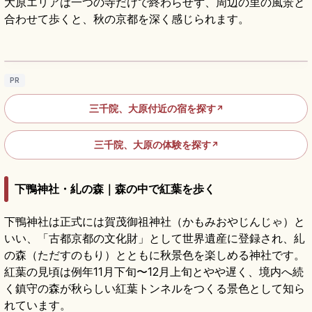
大原エリアは一つの寺だけで終わらせず、周辺の里の風景と
合わせて歩くと、秋の京都を深く感じられます。
大原三千院の見どころ｜庭園とわらべ地蔵を
楽しむ
記事を読む
→
PR
三千院、大原付近の宿を探す
↗
三千院、大原の体験を探す
↗
下鴨神社・糺の森｜森の中で紅葉を歩く
下鴨神社は正式には賀茂御祖神社（かもみおやじんじゃ）と
いい、「古都京都の文化財」として世界遺産に登録され、糺
の森（ただすのもり）とともに秋景色を楽しめる神社です。
紅葉の見頃は例年11月下旬〜12月上旬とやや遅く、境内へ続
く鎮守の森が秋らしい紅葉トンネルをつくる景色として知ら
れています。