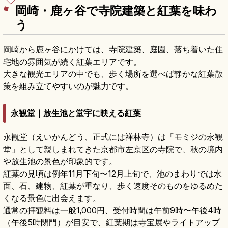
岡崎・鹿ヶ谷で寺院建築と紅葉を味わ
う
岡崎から鹿ヶ谷にかけては、寺院建築、庭園、落ち着いた住
宅地の雰囲気が続く紅葉エリアです。
大きな観光エリアの中でも、歩く場所を選べば静かな紅葉散
策を組み立てやすいのが魅力です。
永観堂｜放生池と堂宇に映える紅葉
永観堂（えいかんどう、正式には禅林寺）は「モミジの永観
堂」として親しまれてきた京都市左京区の寺院で、秋の境内
や放生池の景色が印象的です。
紅葉の見頃は例年11月下旬〜12月上旬で、池のまわりでは水
面、石、建物、紅葉が重なり、歩く速度そのものをゆるめた
くなる景色に出会えます。
通常の拝観料は一般1,000円、受付時間は午前9時〜午後4時
（午後5時閉門）が目安で、紅葉期は寺宝展やライトアップ