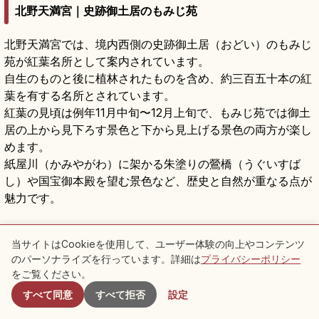
北野天満宮｜史跡御土居のもみじ苑
北野天満宮では、境内西側の史跡御土居（おどい）のもみじ
苑が紅葉名所として案内されています。
自生のものと後に植林されたものを含め、約三百五十本の紅
葉を有する名所とされています。
紅葉の見頃は例年11月中旬〜12月上旬で、もみじ苑では御土
居の上から見下ろす景色と下から見上げる景色の両方が楽し
めます。
紙屋川（かみやがわ）に架かる朱塗りの鶯橋（うぐいすば
し）や国宝御本殿を望む景色など、歴史と自然が重なる点が
魅力です。
北野天満宮の見どころ｜梅苑・天神市・学問
の神様を参拝
記事を読む
→
当サイトはCookieを使用して、ユーザー体験の向上やコンテンツ
のパーソナライズを行っています。詳細は
プライバシーポリシー
付近のスポット
PR
をご覧ください。
北野天満宮,京都付近の宿を探す
↗
すべて同意
すべて拒否
設定