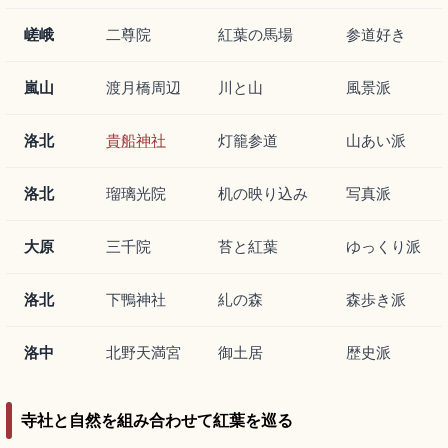
嵯峨
二尊院
紅葉の馬場
参道好き
嵐山
渡月橋周辺
川と山
風景派
洛北
貴船神社
灯籠参道
山あい派
洛北
瑠璃光院
机の映り込み
写真派
大原
三千院
苔と紅葉
ゆっくり派
洛北
下鴨神社
糺の森
森歩き派
洛中
北野天満宮
御土居
歴史派
寺社と自然を組み合わせて紅葉を巡る