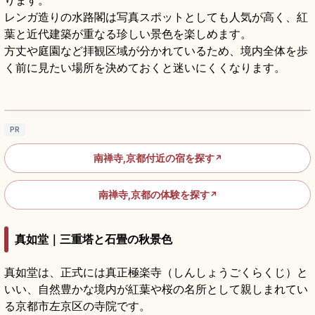
レンガ造りの水路閣は写真スポットとしても人気が高く、紅
葉と近代建築が重なる珍しい景色を楽しめます。
方丈や庭園など拝観区域が分かれているため、境内全体を歩
く前に見たい場所を決めておくと迷いにくくなります。
南禅寺の見どころ｜水路閣・方丈庭園・三門
をめぐる京都散策
記事を読む
→
PR
南禅寺,京都付近の宿を探す
↗
南禅寺,京都の体験を探す
↗
真如堂｜三重塔と石畳の秋景色
真如堂は、正式には真正極楽寺（しんしょうごくらくじ）と
いい、自然豊かな境内が紅葉や桜の名所として親しまれてい
る京都市左京区の寺院です。