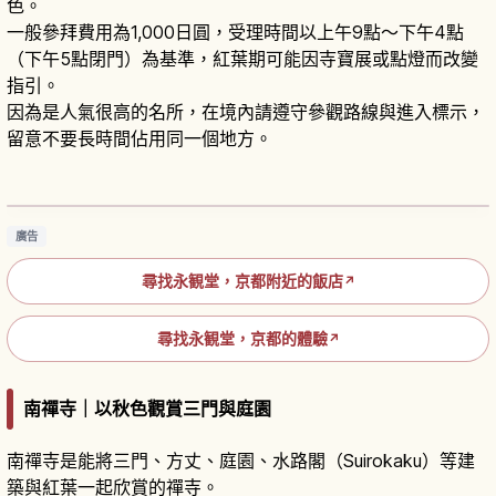
色。
一般參拜費用為1,000日圓，受理時間以上午9點～下午4點
（下午5點閉門）為基準，紅葉期可能因寺寶展或點燈而改變
指引。
因為是人氣很高的名所，在境內請遵守參觀路線與進入標示，
留意不要長時間佔用同一個地方。
京都永觀堂賞楓攻略｜必訪景點、夜楓點燈與交
通
閱讀文章
→
廣告
尋找永観堂，京都附近的飯店
↗
尋找永観堂，京都的體驗
↗
南禪寺｜以秋色觀賞三門與庭園
南禪寺是能將三門、方丈、庭園、水路閣（Suirokaku）等建
築與紅葉一起欣賞的禪寺。