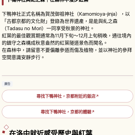
下鴨神社正式名稱為賀茂御祖神社（Kamomioya-jinja），以
「古都京都的文化財」登錄為世界遺產，是能與糺之森
（Tadasu no Mori）一同享受秋景的神社。
紅葉的最佳觀賞期通常為11月下旬～12月上旬稍晚，通往境內
的鎮守之森構成秋意盎然的紅葉隧道景色而聞名。
在森林中，請留意不要偏離參道而傷及植物，並以神社的參拜
空間意識安靜步行。
下鴨神社京都攻略｜世界遺產、糺之森與交通
閱讀文章
→
廣告
尋找下鴨神社，京都附近的飯店
↗
尋找下鴨神社，京都的體驗
↗
在洛中就近感受歷史與紅葉