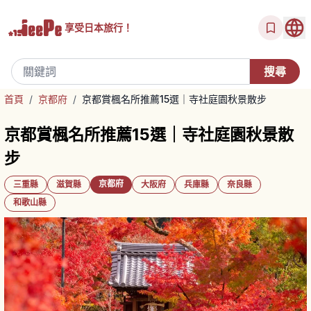
享受
日本旅行！
首頁
/
京都府
/
京都賞楓名所推薦15選｜寺社庭園秋景散步
京都賞楓名所推薦15選｜寺社庭園秋景散
步
京都府
三重縣
滋賀縣
大阪府
兵庫縣
奈良縣
和歌山縣