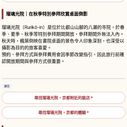
瑠璃光院｜在秋季特別參拜欣賞桌面倒影
瑠璃光院（Rurikō-in）是位於比叡山山腳的八瀨的寺院，於春
季、夏季、秋季等特別參拜期間開放，參拜期間外無法入內。
秋天時，楓葉倒映在書院桌面的景色令人印象深刻，也深受以
攝影為目的的旅客喜愛。
預約、參拜方式與參拜費用會因季節改變指引，因此旅行前確
認開放期間與參拜方式很重要。
京都瑠璃光院攻略｜春秋特別開放與書院倒影絕
景
閱讀文章
→
廣告
尋找瑠璃光院，京都附近的飯店
↗
尋找瑠璃光院，京都的體驗
↗