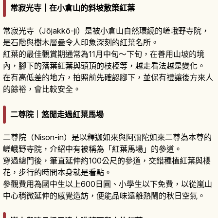
常寂光寺｜在小倉山的斜坡散策紅葉
常寂光寺（Jōjakkō-ji）是被小倉山自然環繞的嵯峨野寺院，
是石階與樹木層疊令人印象深刻的紅葉名所。
紅葉的最佳觀賞期通常為11月中旬～下旬，在善用山坡的境
內，腳下的落葉紅葉與頭頂的枝椏等，越走看法越是變化。
在有高低差的地方，拍照前先確認腳下，並保有禮讓後方來人
的餘裕，會比較安全。
二尊院｜悠閒走過紅葉馬場
二尊院（Nison-in）是以釋迦如來與阿彌陀如來二尊為本尊的
嵯峨野寺院，介紹中有被稱為「紅葉馬場」的參道。
穿過總門後，筆直延伸約100公尺的參道，交錯種植紅葉與櫻
花，步行的時間本身就是看點。
參觀費用為國中生以上600日圓、小學生以下免費，以從嵐山
中心稍微延伸的感覺造訪，便能品味遠離熱鬧的秋日空氣。