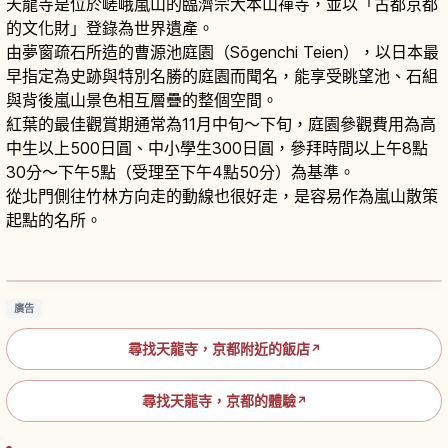
天龍寺是位於嵯峨嵐山的臨濟宗大本山禪寺，並以「古都京都
的文化財」登錄為世界遺產。
由夢窗疏石所造的曹源池庭園（Sōgenchi Teien），以日本最
早指定為史跡與特別名勝的庭園而聞名，能享受眺望池、石組
與背後嵐山景色相互層疊的整個空間。
紅葉的最佳觀賞期通常為11月中旬～下旬，庭園參觀費用為高
中生以上500日圓、中小學生300日圓，參拜時間以上午8點
30分～下午5點（受理至下午4點50分）為基準。
從北門側往竹林方向走的動線也很好走，是容易作為嵐山散策
起點的名所。
京都嵐山天龍寺攻略｜世界遺產禪寺與曹源池庭
園散策
閱讀文章
→
廣告
尋找天龍寺，京都附近的飯店
↗
尋找天龍寺，京都的體驗
↗