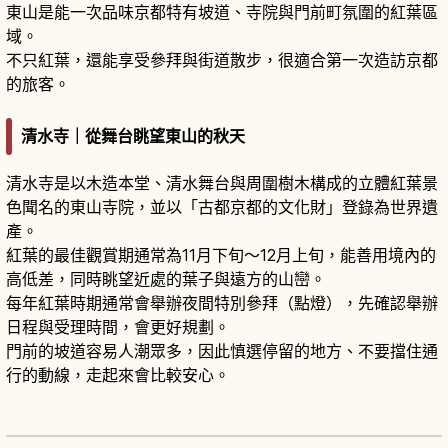
東山是能一次品味京都特有坡道、寺院與門前町氛圍的紅葉區
域。
不只紅葉，還能享受參拜與街道散步，很適合第一次造訪京都
的旅客。
清水寺｜從舞台眺望東山的秋天
清水寺是以木造本堂、清水舞台與周圍樹木構成的立體紅葉景
色聞名的東山寺院，並以「古都京都的文化財」登錄為世界遺
產。
紅葉的最佳觀賞期通常為11月下旬～12月上旬，能善用境內的
高低差，同時眺望近處的葉子與遠方的山巒。
每年紅葉時期通常會舉辦夜間特別參拜（點燈），先確認舉辦
日程與受理時間，會更好規劃。
門前的坡道容易人潮眾多，因此慎選停留的地方、不要擋住通
行的動線，走起來會比較安心。
京都清水寺攻略｜清水舞台與四季絕景的必訪寺
院
閱讀文章
→