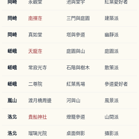
岡崎
永觀堂
池與堂宇
紅葉愛好者
岡崎
南禪寺
三門與庭園
建築派
岡崎
真如堂
塔與參道
幽靜派
嵯峨
天龍寺
庭園與山
庭園派
嵯峨
常寂光寺
石階與樹木
散策派
嵯峨
二尊院
紅葉馬場
參道愛好者
嵐山
渡月橋周邊
河與山
風景派
洛北
貴船神社
燈籠參道
山間派
洛北
瑠璃光院
桌面倒影
攝影派