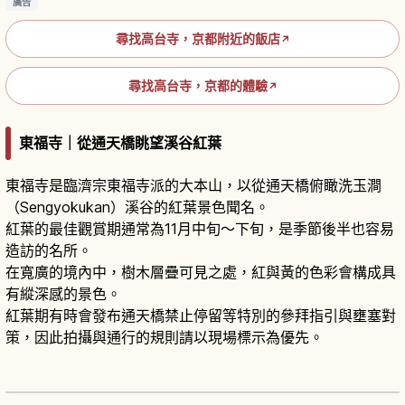
廣告
尋找高台寺，京都附近的飯店
↗
尋找高台寺，京都的體驗
↗
東福寺｜從通天橋眺望溪谷紅葉
東福寺是臨濟宗東福寺派的大本山，以從通天橋俯瞰洗玉澗
（Sengyokukan）溪谷的紅葉景色聞名。
紅葉的最佳觀賞期通常為11月中旬～下旬，是季節後半也容易
造訪的名所。
在寬廣的境內中，樹木層疊可見之處，紅與黃的色彩會構成具
有縱深感的景色。
紅葉期有時會發布通天橋禁止停留等特別的參拜指引與壅塞對
策，因此拍攝與通行的規則請以現場標示為優先。
京都東福寺：通天橋楓紅與禪意庭園的賞景攻略
閱讀文章
→