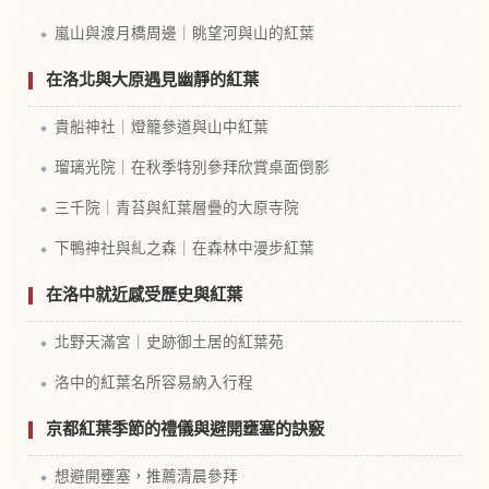
嵐山與渡月橋周邊｜眺望河與山的紅葉
在洛北與大原遇見幽靜的紅葉
貴船神社｜燈籠參道與山中紅葉
瑠璃光院｜在秋季特別參拜欣賞桌面倒影
三千院｜青苔與紅葉層疊的大原寺院
下鴨神社與糺之森｜在森林中漫步紅葉
在洛中就近感受歷史與紅葉
北野天滿宮｜史跡御土居的紅葉苑
洛中的紅葉名所容易納入行程
京都紅葉季節的禮儀與避開壅塞的訣竅
想避開壅塞，推薦清晨參拜