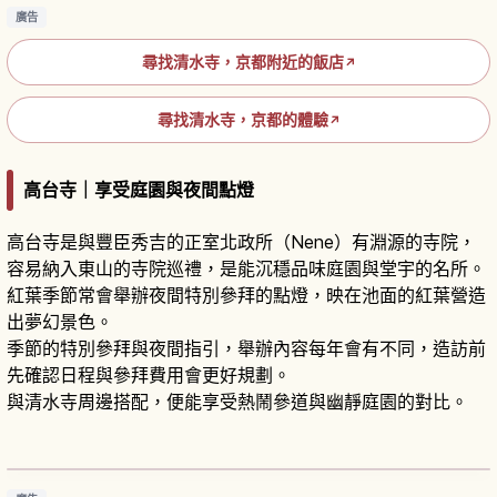
廣告
尋找清水寺，京都附近的飯店
↗
尋找清水寺，京都的體驗
↗
高台寺｜享受庭園與夜間點燈
高台寺是與豐臣秀吉的正室北政所（Nene）有淵源的寺院，
容易納入東山的寺院巡禮，是能沉穩品味庭園與堂宇的名所。
紅葉季節常會舉辦夜間特別參拜的點燈，映在池面的紅葉營造
出夢幻景色。
季節的特別參拜與夜間指引，舉辦內容每年會有不同，造訪前
先確認日程與參拜費用會更好規劃。
與清水寺周邊搭配，便能享受熱鬧參道與幽靜庭園的對比。
京都高台寺攻略｜在寧寧所建之寺欣賞庭園與夜
間點燈
閱讀文章
→