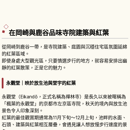
在岡崎與鹿谷品味寺院建築與紅葉
從岡崎到鹿谷一帶，是寺院建築、庭園與沉穩住宅區氛圍延綿
的紅葉區域。
即使身處大型觀光區，只要慎選步行的地方，就容易安排出幽
靜的紅葉散策，正是它的魅力。
永觀堂｜映於放生池與堂宇的紅葉
永觀堂（Eikandō，正式名稱為禪林寺）是長久以來被暱稱為
「楓葉的永觀堂」的京都市左京區寺院，秋天的境內與放生池
景色令人印象深刻。
紅葉的最佳觀賞期通常為11月下旬～12月上旬，池畔的水面、
石頭、建築與紅葉相互層疊，會遇見讓人想放慢步行速度的景