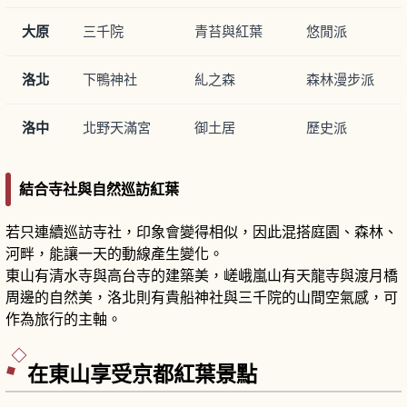
大原
三千院
青苔與紅葉
悠閒派
洛北
下鴨神社
糺之森
森林漫步派
洛中
北野天滿宮
御土居
歷史派
結合寺社與自然巡訪紅葉
若只連續巡訪寺社，印象會變得相似，因此混搭庭園、森林、
河畔，能讓一天的動線產生變化。
東山有清水寺與高台寺的建築美，嵯峨嵐山有天龍寺與渡月橋
周邊的自然美，洛北則有貴船神社與三千院的山間空氣感，可
作為旅行的主軸。
在東山享受京都紅葉景點