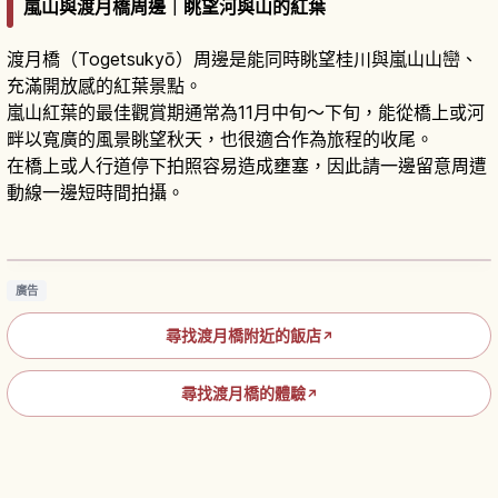
嵐山與渡月橋周邊｜眺望河與山的紅葉
渡月橋（Togetsukyō）周邊是能同時眺望桂川與嵐山山巒、
充滿開放感的紅葉景點。
嵐山紅葉的最佳觀賞期通常為11月中旬～下旬，能從橋上或河
畔以寬廣的風景眺望秋天，也很適合作為旅程的收尾。
在橋上或人行道停下拍照容易造成壅塞，因此請一邊留意周遭
動線一邊短時間拍攝。
京都嵐山渡月橋旅遊指南｜四季絕景與周邊散策
路線
閱讀文章
→
廣告
尋找渡月橋附近的飯店
↗
尋找渡月橋的體驗
↗