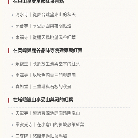
在東山享受京都紅葉景點
清水寺｜從舞台眺望東山的秋天
高台寺｜享受庭園與夜間點燈
東福寺｜從通天橋眺望溪谷紅葉
在岡崎與鹿谷品味寺院建築與紅葉
永觀堂｜映於放生池與堂宇的紅葉
南禪寺｜以秋色觀賞三門與庭園
真如堂｜三重塔與石板的秋景
在嵯峨嵐山享受山與河的紅葉
天龍寺｜越過曹源池庭園遠眺嵐山
常寂光寺｜在小倉山的斜坡散策紅葉
二尊院｜悠閒走過紅葉馬場