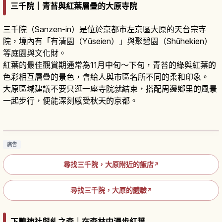
三千院｜青苔與紅葉層疊的大原寺院
三千院（Sanzen-in）是位於京都市左京區大原的天台宗寺
院，境內有「有清園（Yūseien）」與聚碧園（Shūhekien）
等庭園與文化財。
紅葉的最佳觀賞期通常為11月中旬～下旬，青苔的綠與紅葉的
色彩相互層疊的景色，會給人與市區名所不同的柔和印象。
大原區域建議不要只逛一座寺院就結束，搭配周邊鄉里的風景
一起步行，便能深刻感受秋天的京都。
京都大原三千院參拜攻略｜庭園與童地藏必看亮
點
閱讀文章
→
廣告
尋找三千院，大原附近的飯店
↗
尋找三千院，大原的體驗
↗
下鴨神社與糺之森｜在森林中漫步紅葉