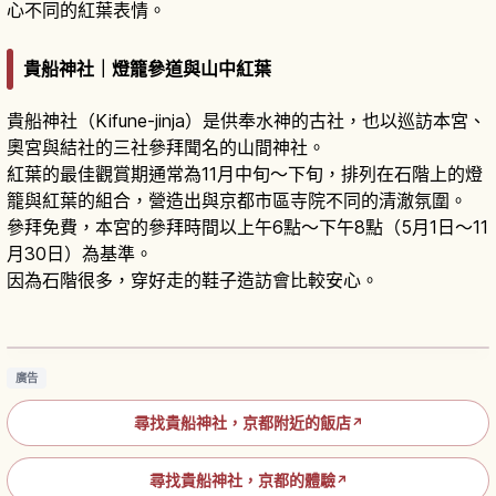
心不同的紅葉表情。
貴船神社｜燈籠參道與山中紅葉
貴船神社（Kifune-jinja）是供奉水神的古社，也以巡訪本宮、
奧宮與結社的三社參拜聞名的山間神社。
紅葉的最佳觀賞期通常為11月中旬～下旬，排列在石階上的燈
籠與紅葉的組合，營造出與京都市區寺院不同的清澈氛圍。
參拜免費，本宮的參拜時間以上午6點～下午8點（5月1日～11
月30日）為基準。
因為石階很多，穿好走的鞋子造訪會比較安心。
京都貴船神社攻略｜避暑聖地、川床料理與水占
籤
閱讀文章
→
廣告
尋找貴船神社，京都附近的飯店
↗
尋找貴船神社，京都的體驗
↗