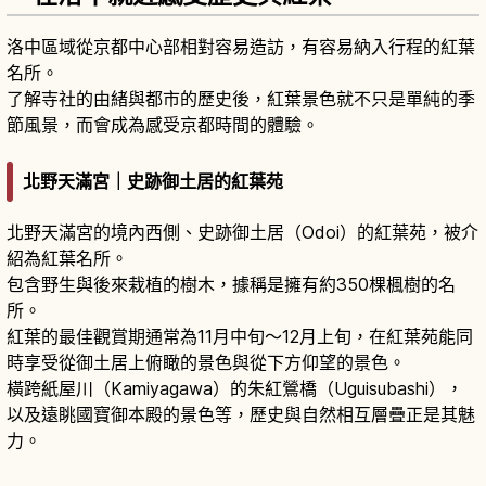
洛中區域從京都中心部相對容易造訪，有容易納入行程的紅葉
名所。
了解寺社的由緒與都市的歷史後，紅葉景色就不只是單純的季
節風景，而會成為感受京都時間的體驗。
北野天滿宮｜史跡御土居的紅葉苑
北野天滿宮的境內西側、史跡御土居（Odoi）的紅葉苑，被介
紹為紅葉名所。
包含野生與後來栽植的樹木，據稱是擁有約350棵楓樹的名
所。
紅葉的最佳觀賞期通常為11月中旬～12月上旬，在紅葉苑能同
時享受從御土居上俯瞰的景色與從下方仰望的景色。
橫跨紙屋川（Kamiyagawa）的朱紅鶯橋（Uguisubashi），
以及遠眺國寶御本殿的景色等，歷史與自然相互層疊正是其魅
力。
京都北野天滿宮｜學問之神、梅花與御朱印的人
氣神社
閱讀文章
→