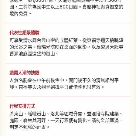
永觀堂一般1,000日圓，天龍寺庭園為高中生以上500日
圓，二尊院為國中生以上600日圓。貴船神社與真如堂的
境內免費。
代表性絕景體驗
可享受清水舞台與山巒的立體紅葉、從東福寺通天橋眺望
的溪谷之美、瑠璃光院映在桌面的倒影，以及越過天龍寺
曹源池庭園遠望的嵐山。
避開人潮的訣竅
人氣名勝會在中午前後集中，開門後不久的清晨相對平
靜。東福寺與永觀堂選擇平日或傍晚也很有效。
行程安排方式
將東山、嵯峨嵐山、洛北等區域分開，並混搭寺院建築、
庭園、森林與河畔，一天行程便有變化。請勿全部塞滿，
制定不勉強的計畫。