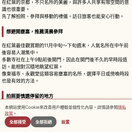
在紅葉的京都，不只名所的美麗，與許多人共享有限空間的意
識也很重要。
先了解拍照、參拜與移動的禮儀，訪日旅客也能安心行動。
想避開壅塞，推薦清晨參拜
在紅葉最佳觀賞期的11月中旬～下旬週末，人氣名所在中午前
後容易人潮集中。
多數寺社在上午9點前後開門，因此在開門後不久的早時段造
訪，能相對沉穩地眺望紅葉。
像東福寺、永觀堂這類容易壅塞的名所，選擇平日或傍晚時段
也是有效的方法。
拍照要慎選停留的地方
本網站使用Cookie來改善用戶體驗並個性化內容。詳情請參閱
隱私
附近景點
在紅葉名所，參道、橋、石階、庭園通道等狹窄的地方容易聚
政策
。
集人潮。
全部接受
全部拒絕
設置
拍攝時避開通道中央，拍完立刻移動，光是這樣就能讓周遭的
人更好通行。