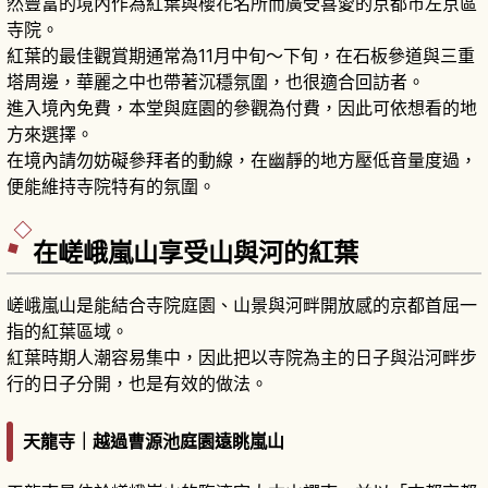
然豐富的境內作為紅葉與櫻花名所而廣受喜愛的京都市左京區
寺院。
紅葉的最佳觀賞期通常為11月中旬～下旬，在石板參道與三重
塔周邊，華麗之中也帶著沉穩氛圍，也很適合回訪者。
進入境內免費，本堂與庭園的參觀為付費，因此可依想看的地
方來選擇。
在境內請勿妨礙參拜者的動線，在幽靜的地方壓低音量度過，
便能維持寺院特有的氛圍。
在嵯峨嵐山享受山與河的紅葉
嵯峨嵐山是能結合寺院庭園、山景與河畔開放感的京都首屈一
指的紅葉區域。
紅葉時期人潮容易集中，因此把以寺院為主的日子與沿河畔步
行的日子分開，也是有效的做法。
天龍寺｜越過曹源池庭園遠眺嵐山