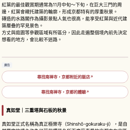
紅葉的最佳觀賞期通常為11月中旬～下旬，在巨大三門的周
邊，紅葉會襯托建築的輪廓，形成京都特有的厚重秋景。
磚造的水路閣作為攝影景點人氣也很高，能享受紅葉與近代建
築層疊的罕見景色。
方丈與庭園等參觀區域有所區分，因此走遍整個境內前先決定
想看的地方，會比較不迷路。
京都南禪寺攻略｜水路閣、庭園與四季風景
閱讀文章
→
廣告
尋找南禅寺，京都附近的飯店
↗
尋找南禅寺，京都的體驗
↗
真如堂｜三重塔與石板的秋景
真如堂正式名稱為真正極樂寺（Shinshō-gokuraku-ji），是自