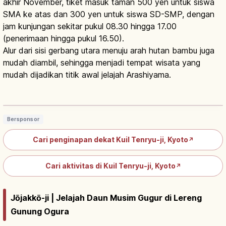
akhir November, tiket masuk taman 500 yen untuk siswa
SMA ke atas dan 300 yen untuk siswa SD-SMP, dengan
jam kunjungan sekitar pukul 08.30 hingga 17.00
(penerimaan hingga pukul 16.50).
Alur dari sisi gerbang utara menuju arah hutan bambu juga
mudah diambil, sehingga menjadi tempat wisata yang
mudah dijadikan titik awal jelajah Arashiyama.
Kuil Tenryu-ji Arashiyama Kyoto:
Taman Sogenchi, UNESCO, Tips
Baca artikel
→
Berkunjung
Bersponsor
Cari penginapan dekat Kuil Tenryu-ji, Kyoto
↗
Cari aktivitas di Kuil Tenryu-ji, Kyoto
↗
Jōjakkō-ji | Jelajah Daun Musim Gugur di Lereng
Gunung Ogura