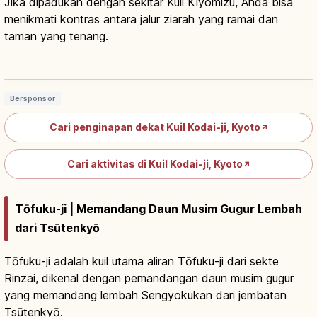
Jika dipadukan dengan sekitar Kuil Kiyomizu, Anda bisa
menikmati kontras antara jalur ziarah yang ramai dan
taman yang tenang.
Kuil Kodai-ji Kyoto: Kuil Nene untuk
Hideyoshi Sejak 1606
Baca artikel
→
Bersponsor
Cari penginapan dekat Kuil Kodai-ji, Kyoto
↗
Cari aktivitas di Kuil Kodai-ji, Kyoto
↗
Tōfuku-ji | Memandang Daun Musim Gugur Lembah
dari Tsūtenkyō
Tōfuku-ji adalah kuil utama aliran Tōfuku-ji dari sekte
Rinzai, dikenal dengan pemandangan daun musim gugur
yang memandang lembah Sengyokukan dari jembatan
Tsūtenkyō.