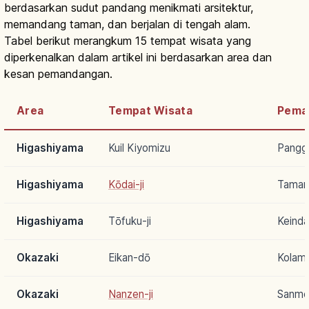
berdasarkan sudut pandang menikmati arsitektur,
memandang taman, dan berjalan di tengah alam.
Tabel berikut merangkum 15 tempat wisata yang
diperkenalkan dalam artikel ini berdasarkan area dan
kesan pemandangan.
Area
Tempat Wisata
Pema
Higashiyama
Kuil Kiyomizu
Pangg
Higashiyama
Kōdai-ji
Taman
Higashiyama
Tōfuku-ji
Keind
Okazaki
Eikan-dō
Kolam 
Okazaki
Nanzen-ji
Sanmo