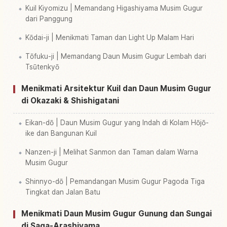
Kuil Kiyomizu | Memandang Higashiyama Musim Gugur
dari Panggung
Kōdai-ji | Menikmati Taman dan Light Up Malam Hari
Tōfuku-ji | Memandang Daun Musim Gugur Lembah dari
Tsūtenkyō
Menikmati Arsitektur Kuil dan Daun Musim Gugur
di Okazaki & Shishigatani
Eikan-dō | Daun Musim Gugur yang Indah di Kolam Hōjō-
ike dan Bangunan Kuil
Nanzen-ji | Melihat Sanmon dan Taman dalam Warna
Musim Gugur
Shinnyo-dō | Pemandangan Musim Gugur Pagoda Tiga
Tingkat dan Jalan Batu
Menikmati Daun Musim Gugur Gunung dan Sungai
di Saga-Arashiyama