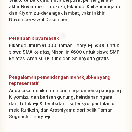
Waktu terbaik umumnya berpusat pertengahan–
akhir November. Tofuku-ji, Eikando, Kuil Shimogamo,
dan Kiyomizu-dera agak lambat, yakni akhir
November–awal Desember.
Perkiraan biaya masuk
Eikando umum ¥1.000, taman Tenryu-ji ¥500 untuk
siswa SMA ke atas, Nison-in ¥600 untuk siswa SMP
ke atas. Area Kuil Kifune dan Shinnyodo gratis.
Pengalaman pemandangan menakjubkan yang
representatif
Anda bisa menikmati momiji tiga dimensi panggung
Kiyomizu dan barisan gunung, keindahan ngarai
dari Tofuku-ji & Jembatan Tsutenkyo, pantulan di
meja Rurikoin, dan Arashiyama dari balik Taman
Sogenchi Tenryu-ji.