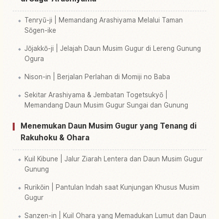
Tenryū-ji | Memandang Arashiyama Melalui Taman
Sōgen-ike
Jōjakkō-ji | Jelajah Daun Musim Gugur di Lereng Gunung
Ogura
Nison-in | Berjalan Perlahan di Momiji no Baba
Sekitar Arashiyama & Jembatan Togetsukyō |
Memandang Daun Musim Gugur Sungai dan Gunung
Menemukan Daun Musim Gugur yang Tenang di
Rakuhoku & Ohara
Kuil Kibune | Jalur Ziarah Lentera dan Daun Musim Gugur
Gunung
Rurikōin | Pantulan Indah saat Kunjungan Khusus Musim
Gugur
Sanzen-in | Kuil Ohara yang Memadukan Lumut dan Daun