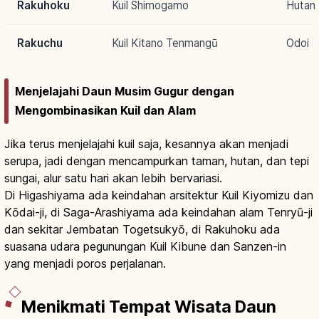
Rakuhoku
Kuil Shimogamo
Hutan
Rakuchu
Kuil Kitano Tenmangū
Odoi
Menjelajahi Daun Musim Gugur dengan
Mengombinasikan Kuil dan Alam
Jika terus menjelajahi kuil saja, kesannya akan menjadi
serupa, jadi dengan mencampurkan taman, hutan, dan tepi
sungai, alur satu hari akan lebih bervariasi.
Di Higashiyama ada keindahan arsitektur Kuil Kiyomizu dan
Kōdai-ji, di Saga-Arashiyama ada keindahan alam Tenryū-ji
dan sekitar Jembatan Togetsukyō, di Rakuhoku ada
suasana udara pegunungan Kuil Kibune dan Sanzen-in
yang menjadi poros perjalanan.
Menikmati Tempat Wisata Daun