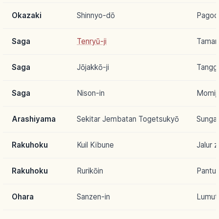
Okazaki
Shinnyo-dō
Pagoda
Saga
Tenryū-ji
Taman
Saga
Jōjakkō-ji
Tangg
Saga
Nison-in
Momiji
Arashiyama
Sekitar Jembatan Togetsukyō
Sungai
Rakuhoku
Kuil Kibune
Jalur z
Rakuhoku
Rurikōin
Pantul
Ohara
Sanzen-in
Lumut