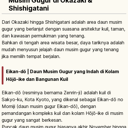
Musim Gugur di Okazaki &
Shishigatani
Dari Okazaki hingga Shishigatani adalah area daun musim
gugur yang berlanjut dengan suasana arsitektur kuil, taman,
dan kawasan permukiman yang tenang.
Bahkan di tengah area wisata besar, daya tariknya adalah
mudah menyusun jelajah daun musim gugur yang tenang
jika memilih tempat berjalan.
Eikan-dō | Daun Musim Gugur yang Indah di Kolam
Hōjō-ike dan Bangunan Kuil
Eikan-dō (resminya bernama Zenrin-ji) adalah kuil di
Sakyo-ku, Kota Kyoto, yang dikenal sebagai Eikan-dō no
Momiji (daun musim gugur Eikan-dō), dengan
pemandangan kompleks kuil dan kolam Hōjō-ike di musim
gugur yang sangat berkesan.
Puncak daun musim gugur biasanya akhir November hingga