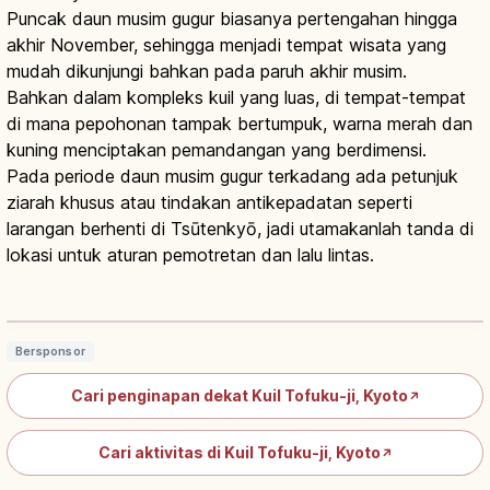
Puncak daun musim gugur biasanya pertengahan hingga
akhir November, sehingga menjadi tempat wisata yang
mudah dikunjungi bahkan pada paruh akhir musim.
Bahkan dalam kompleks kuil yang luas, di tempat-tempat
di mana pepohonan tampak bertumpuk, warna merah dan
kuning menciptakan pemandangan yang berdimensi.
Pada periode daun musim gugur terkadang ada petunjuk
ziarah khusus atau tindakan antikepadatan seperti
larangan berhenti di Tsūtenkyō, jadi utamakanlah tanda di
lokasi untuk aturan pemotretan dan lalu lintas.
Kuil Tofukuji Kyoto: Sanmon Harta
Nasional, Momiji, Etika & Rute
Baca artikel
→
Bersponsor
Cari penginapan dekat Kuil Tofuku-ji, Kyoto
↗
Cari aktivitas di Kuil Tofuku-ji, Kyoto
↗