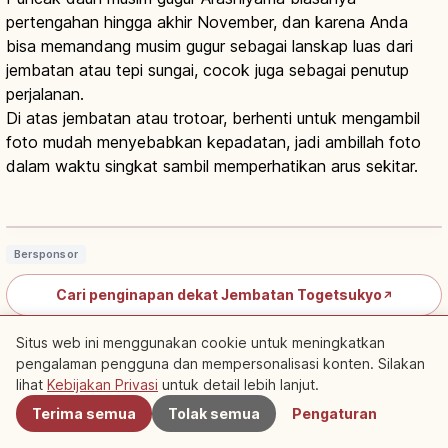
pertengahan hingga akhir November, dan karena Anda
bisa memandang musim gugur sebagai lanskap luas dari
jembatan atau tepi sungai, cocok juga sebagai penutup
perjalanan.
Di atas jembatan atau trotoar, berhenti untuk mengambil
foto mudah menyebabkan kepadatan, jadi ambillah foto
dalam waktu singkat sambil memperhatikan arus sekitar.
Jembatan Togetsukyo Arashiyama
Kyoto: Ikon Empat Musim, Tips
Baca artikel
→
Berkunjung
Bersponsor
Cari penginapan dekat Jembatan Togetsukyo
↗
Situs web ini menggunakan cookie untuk meningkatkan
Cari aktivitas di Jembatan Togetsukyo
↗
pengalaman pengguna dan mempersonalisasi konten. Silakan
Terdekat
lihat
Kebijakan Privasi
untuk detail lebih lanjut.
Terima semua
Tolak semua
Pengaturan