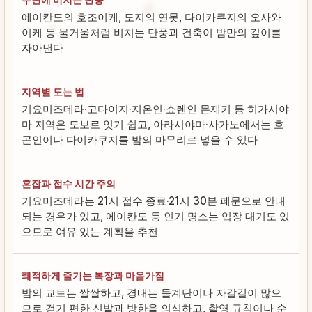
에이칸도의 호조이케, 도지의 연못, 다이카쿠지의 오사와
이케 등 물거울처럼 비치는 단풍과 건축이 밤만의 깊이를
자아낸다
지역별 도는 법
기요미즈데라·고다이지·지온인·쇼렌인 몬제키 등 히가시야
마 지역은 도보로 잇기 쉽고, 아라시야마·사가노에서는 호
곤인이나 다이카쿠지를 밤의 마무리로 넣을 수 있다
혼잡과 접수 시간 주의
기요미즈데라는 21시 접수 종료·21시 30분 폐문으로 안내
되는 경우가 있고, 에이칸도 등 인기 명소는 입장 대기도 있
으므로 여유 있는 계획을 추천
쾌적하게 즐기는 복장과 마음가짐
밤의 교토는 쌀쌀하고, 경내는 돌계단이나 자갈길이 많으
므로 걷기 편한 신발과 방한을 의식하고, 촬영 규칙이나 순