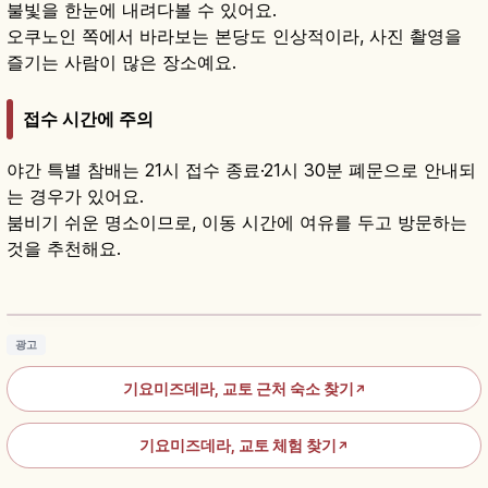
불빛을 한눈에 내려다볼 수 있어요.
오쿠노인 쪽에서 바라보는 본당도 인상적이라, 사진 촬영을
즐기는 사람이 많은 장소예요.
접수 시간에 주의
야간 특별 참배는 21시 접수 종료·21시 30분 폐문으로 안내되
는 경우가 있어요.
붐비기 쉬운 명소이므로, 이동 시간에 여유를 두고 방문하는
것을 추천해요.
기요미즈데라｜교토 세계유산 기요미즈 무대와
오토와 폭포
기사 읽기
→
광고
기요미즈데라, 교토 근처 숙소 찾기
↗
기요미즈데라, 교토 체험 찾기
↗