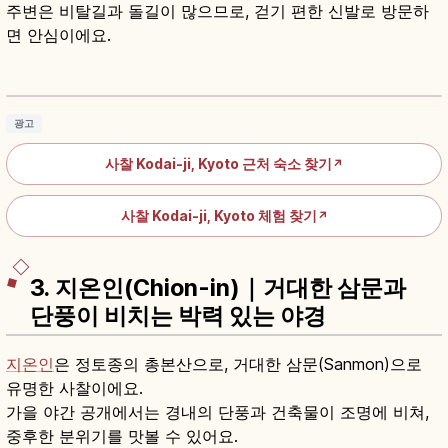
주변은 비탈길과 돌길이 많으므로, 걷기 편한 신발로 방문하
면 안심이에요.
고다이지란?｜교토 네네가 창건한 임제종 사찰·
라이트업
기사 읽기
→
광고
사찰 Kodai-ji, Kyoto 근처 숙소 찾기
↗
사찰 Kodai-ji, Kyoto 체험 찾기
↗
3. 지온인(Chion-in)｜거대한 삼문과
단풍이 비치는 박력 있는 야경
지온인
은 정토종의 총본산으로, 거대한 삼문(Sanmon)으로
유명한 사찰이에요.
가을 야간 공개에서는 경내의 단풍과 건축물이 조명에 비쳐,
중후한 분위기를 맛볼 수 있어요.