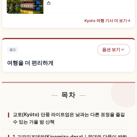
스
Kyoto 여행 기사 더 보기
→
옵션 보기
광고
여행을 더 편리하게
목차
숙소 찾기
↗
체험 찾기
↗
교토(Kyōto) 단풍 라이트업은 낮과는 다른 표정을 즐길
수 있는 가을 밤 산책
1. 기요미즈데라(Kiyomizu-dera)｜무대와 단풍이 밤하