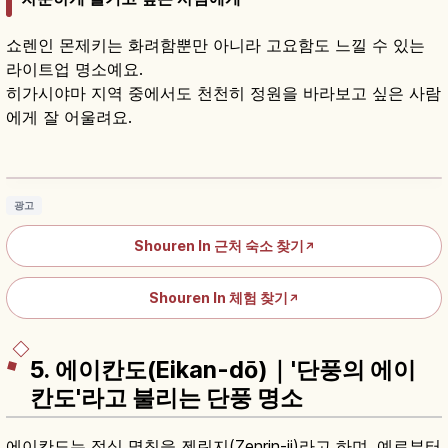
쇼렌인 몬제키는 화려함뿐만 아니라 고요함도 느낄 수 있는
라이트업 명소예요.
히가시야마 지역 중에서도 천천히 정원을 바라보고 싶은 사람
에게 잘 어울려요.
쇼렌인｜교토 5대 몬제키 사원 정원과 800년
녹나무
기사 읽기
→
광고
Shouren In 근처 숙소 찾기
↗
Shouren In 체험 찾기
↗
5. 에이칸도(Eikan-dō)｜'단풍의 에이
칸도'라고 불리는 단풍 명소
에이칸도는 정식 명칭을 젠린지(Zenrin-ji)라고 하며, 예로부터