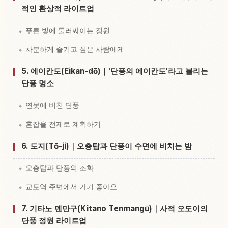
적인 환상적 라이트업
푸른 빛에 둘러싸이는 정원
차분하게 즐기고 싶은 사람에게
5. 에이칸도(Eikan-dō)｜'단풍의 에이칸도'라고 불리는
단풍 명소
연못에 비친 단풍
혼잡을 전제로 계획하기
6. 도지(Tō-ji)｜오층탑과 단풍이 수면에 비치는 밤
오층탑과 단풍의 조화
교토역 주변에서 가기 좋아요
7. 기타노 덴만구(Kitano Tenmangū)｜사적 오도이의
단풍 정원 라이트업