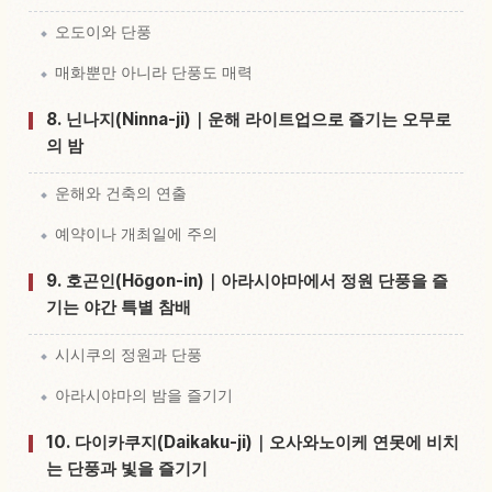
오도이와 단풍
매화뿐만 아니라 단풍도 매력
8. 닌나지(Ninna-ji)｜운해 라이트업으로 즐기는 오무로
의 밤
운해와 건축의 연출
예약이나 개최일에 주의
9. 호곤인(Hōgon-in)｜아라시야마에서 정원 단풍을 즐
기는 야간 특별 참배
시시쿠의 정원과 단풍
아라시야마의 밤을 즐기기
10. 다이카쿠지(Daikaku-ji)｜오사와노이케 연못에 비치
는 단풍과 빛을 즐기기