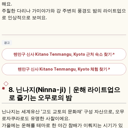
해요.
주칠한 다리나 가미야가와 강 주변의 풍경도 밤의 라이트업으
로 인상적으로 보여요.
기타노텐만구란?｜교토 학문의 신·매화·단풍 명
소 가이드
기사 읽기
→
광고
텐만구 신사 Kitano Tenmangu, Kyoto 근처 숙소 찾기
↗
텐만구 신사 Kitano Tenmangu, Kyoto 체험 찾기
↗
8. 닌나지(Ninna-ji)｜운해 라이트업으
로 즐기는 오무로의 밤
닌나지는 세계유산 '고도 교토의 문화재' 구성 자산으로, 오무
로자쿠라로도 유명한 사찰이에요.
가을에는 운해를 테마로 한 야간 참배가 이뤄지는 시기가 있