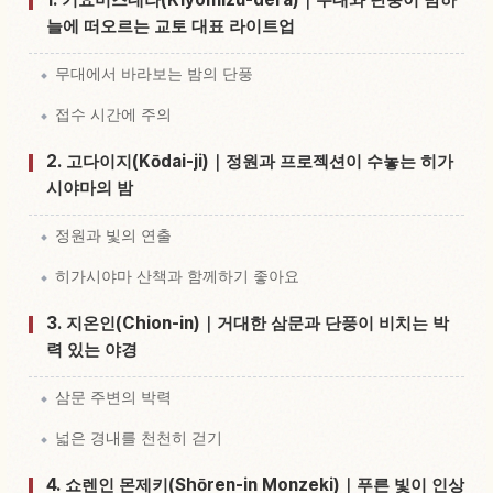
늘에 떠오르는 교토 대표 라이트업
무대에서 바라보는 밤의 단풍
접수 시간에 주의
2. 고다이지(Kōdai-ji)｜정원과 프로젝션이 수놓는 히가
시야마의 밤
정원과 빛의 연출
히가시야마 산책과 함께하기 좋아요
3. 지온인(Chion-in)｜거대한 삼문과 단풍이 비치는 박
력 있는 야경
삼문 주변의 박력
넓은 경내를 천천히 걷기
4. 쇼렌인 몬제키(Shōren-in Monzeki)｜푸른 빛이 인상