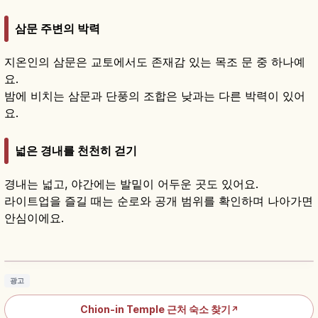
삼문 주변의 박력
지온인의 삼문은 교토에서도 존재감 있는 목조 문 중 하나예
요.
밤에 비치는 삼문과 단풍의 조합은 낮과는 다른 박력이 있어
요.
넓은 경내를 천천히 걷기
경내는 넓고, 야간에는 발밑이 어두운 곳도 있어요.
라이트업을 즐길 때는 순로와 공개 범위를 확인하며 나아가면
안심이에요.
지온인(知恩院) 참배 방법과 볼거리 가이드
기사 읽기
→
광고
Chion-in Temple 근처 숙소 찾기
↗