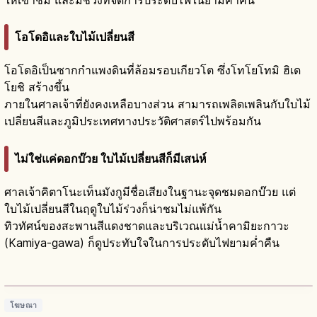
โอโดอิและใบไม้เปลี่ยนสี
โอโดอิเป็นซากกำแพงดินที่ล้อมรอบเกียวโต ซึ่งโทโยโทมิ ฮิเด
โยชิ สร้างขึ้น
ภายในศาลเจ้าที่ยังคงเหลือบางส่วน สามารถเพลิดเพลินกับใบไม้
เปลี่ยนสีและภูมิประเทศทางประวัติศาสตร์ไปพร้อมกัน
ไม่ใช่แค่ดอกบ๊วย ใบไม้เปลี่ยนสีก็มีเสน่ห์
ศาลเจ้าคิตาโนะเท็นมังกูมีชื่อเสียงในฐานะจุดชมดอกบ๊วย แต่
ใบไม้เปลี่ยนสีในฤดูใบไม้ร่วงก็น่าชมไม่แพ้กัน
ทิวทัศน์ของสะพานสีแดงชาดและบริเวณแม่น้ำคามิยะกาวะ
(Kamiya-gawa) ก็ดูประทับใจในการประดับไฟยามค่ำคืน
ศาลเจ้าคิตาโนะเท็นมังกู เกียวโต: สึงาวาระ มิ
จิซาเนะ ปี 947
อ่านบทความ
→
โฆษณา