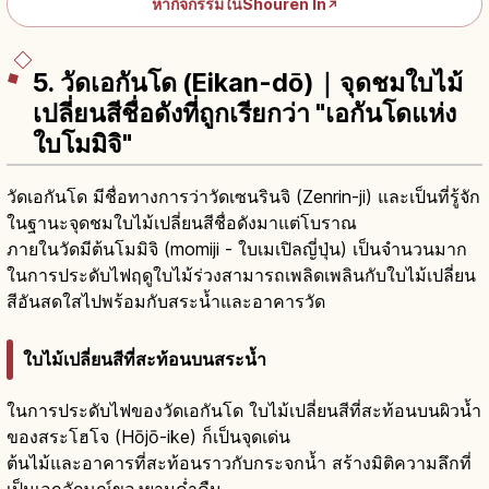
หากิจกรรมในShouren In
↗
5. วัดเอกันโด (Eikan-dō)｜จุดชมใบไม้
เปลี่ยนสีชื่อดังที่ถูกเรียกว่า "เอกันโดแห่ง
ใบโมมิจิ"
วัดเอกันโด มีชื่อทางการว่าวัดเซนรินจิ (Zenrin-ji) และเป็นที่รู้จัก
ในฐานะจุดชมใบไม้เปลี่ยนสีชื่อดังมาแต่โบราณ
ภายในวัดมีต้นโมมิจิ (momiji - ใบเมเปิลญี่ปุ่น) เป็นจำนวนมาก
ในการประดับไฟฤดูใบไม้ร่วงสามารถเพลิดเพลินกับใบไม้เปลี่ยน
สีอันสดใสไปพร้อมกับสระน้ำและอาคารวัด
ใบไม้เปลี่ยนสีที่สะท้อนบนสระน้ำ
ในการประดับไฟของวัดเอกันโด ใบไม้เปลี่ยนสีที่สะท้อนบนผิวน้ำ
ของสระโฮโจ (Hōjō-ike) ก็เป็นจุดเด่น
ต้นไม้และอาคารที่สะท้อนราวกับกระจกน้ำ สร้างมิติความลึกที่
เป็นเอกลักษณ์ของยามค่ำคืน