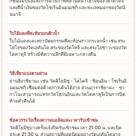
กชันแมปปิงและการฉายภาพที่สวนหน้าโฮโจของวัดโคไดจิ
แสงสีน้ำเงินของวัดโชเร็นอินมนเซกิ และทะเลหมอกของวัดนิ
นนาจิ
ใบไม้แดงที่สะท้อนบนผิวน้ำ
ใบไม้แดงและสถาปัตยกรรมที่สะท้อนราวกระจกน้ำ เช่น สระ
โฮโจของวัดเอคันโด สระของวัดโทจิ และสระโอซาวะของวัด
ไดคาคุจิ สร้างมิติความลึกที่มีเฉพาะกลางคืน
วิธีเที่ยวแบ่งตามย่าน
ย่านฮิงาชิยามะ เช่น วัดคิโยมิซุ・โคไดจิ・ชิอนอิน・โชเร็นอิ
นมนเซกิ เชื่อมต่อด้วยการเดินได้ง่าย ส่วนอาราชิยามะ・ซา
กาโนะสามารถแทรกวัดโฮกนอินและวัดไดคาคุจิเป็นการปิด
ท้ายค่ำคืนได้
ข้อควรระวังเรื่องความแออัดและเวลารับเข้าชม
วัดคิโยมิซุบางครั้งแจ้งปิดรับเข้าชมเวลา 21:00 น. และปิด
ประตู 21:30 น. ส่วนสถานที่ยอดนิยมอย่างวัดเอคันโดอาจ