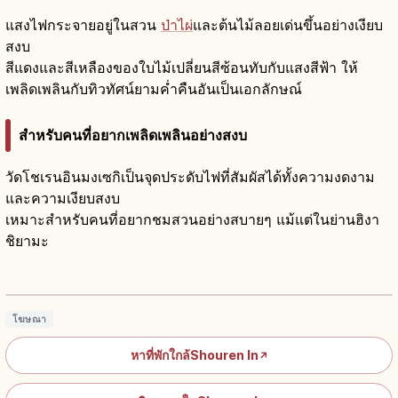
แสงไฟกระจายอยู่ในสวน
ป่าไผ่
และต้นไม้ลอยเด่นขึ้นอย่างเงียบ
สงบ
สีแดงและสีเหลืองของใบไม้เปลี่ยนสีซ้อนทับกับแสงสีฟ้า ให้
เพลิดเพลินกับทิวทัศน์ยามค่ำคืนอันเป็นเอกลักษณ์
สำหรับคนที่อยากเพลิดเพลินอย่างสงบ
วัดโชเรนอินมงเซกิเป็นจุดประดับไฟที่สัมผัสได้ทั้งความงดงาม
และความเงียบสงบ
เหมาะสำหรับคนที่อยากชมสวนอย่างสบายๆ แม้แต่ในย่านฮิงา
ชิยามะ
วัดโชเรนอิน (Shōren-in) เกียวโต: สวนญี่ปุ่น
และมนเซกิ
อ่านบทความ
→
โฆษณา
หาที่พักใกล้Shouren In
↗