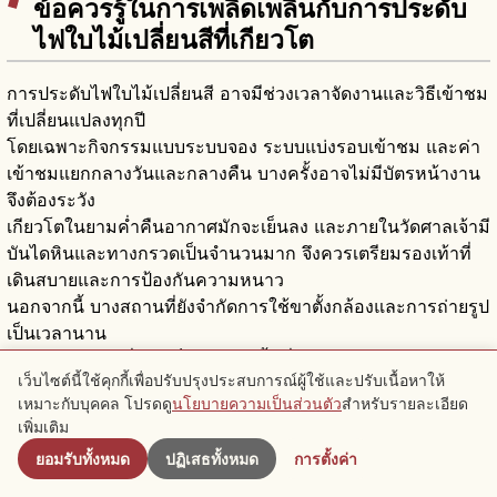
ข้อควรรู้ในการเพลิดเพลินกับการประดับ
ไฟใบไม้เปลี่ยนสีที่เกียวโต
การประดับไฟใบไม้เปลี่ยนสี อาจมีช่วงเวลาจัดงานและวิธีเข้าชม
ที่เปลี่ยนแปลงทุกปี
โดยเฉพาะกิจกรรมแบบระบบจอง ระบบแบ่งรอบเข้าชม และค่า
เข้าชมแยกกลางวันและกลางคืน บางครั้งอาจไม่มีบัตรหน้างาน
จึงต้องระวัง
เกียวโตในยามค่ำคืนอากาศมักจะเย็นลง และภายในวัดศาลเจ้ามี
บันไดหินและทางกรวดเป็นจำนวนมาก จึงควรเตรียมรองเท้าที่
เดินสบายและการป้องกันความหนาว
นอกจากนี้ บางสถานที่ยังจำกัดการใช้ขาตั้งกล้องและการถ่ายรูป
เป็นเวลานาน
การเข้าชมยามค่ำคืนเป็นการเปิดพื้นที่แห่งการสวดมนต์ของวัด
เว็บไซต์นี้ใช้คุกกี้เพื่อปรับปรุงประสบการณ์ผู้ใช้และปรับเนื้อหาให้
และศาลเจ้าเป็นพิเศษ
เหมาะกับบุคคล โปรดดู
นโยบายความเป็นส่วนตัว
สำหรับรายละเอียด
ใกล้เคียง
โปรดเดินอย่างเงียบสงบ และเพลิดเพลินกับค่ำคืนฤดูใบไม้ร่วง
เพิ่มเติม
ของเกียวโตพร้อมรักษาเส้นทางและกฎการถ่ายรูป
ยอมรับทั้งหมด
ปฏิเสธทั้งหมด
การตั้งค่า