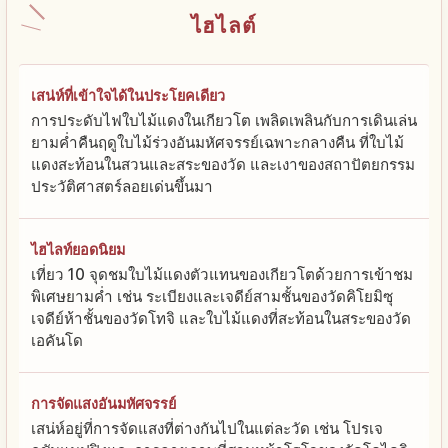
ไฮไลต์
เสน่ห์ที่เข้าใจได้ในประโยคเดียว
การประดับไฟใบไม้แดงในเกียวโต เพลิดเพลินกับการเดินเล่น
ยามค่ำคืนฤดูใบไม้ร่วงอันมหัศจรรย์เฉพาะกลางคืน ที่ใบไม้
แดงสะท้อนในสวนและสระของวัด และเงาของสถาปัตยกรรม
ประวัติศาสตร์ลอยเด่นขึ้นมา
ไฮไลท์ยอดนิยม
เที่ยว 10 จุดชมใบไม้แดงตัวแทนของเกียวโตด้วยการเข้าชม
พิเศษยามค่ำ เช่น ระเบียงและเจดีย์สามชั้นของวัดคิโยมิซุ
เจดีย์ห้าชั้นของวัดโทจิ และใบไม้แดงที่สะท้อนในสระของวัด
เอคันโด
การจัดแสงอันมหัศจรรย์
เสน่ห์อยู่ที่การจัดแสงที่ต่างกันไปในแต่ละวัด เช่น โปรเจ