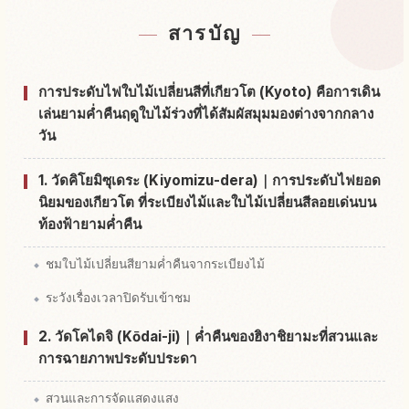
หาที่พัก
↗
สารบัญ
หากิจกรรม
↗
การประดับไฟใบไม้เปลี่ยนสีที่เกียวโต (Kyoto) คือการเดิน
เล่นยามค่ำคืนฤดูใบไม้ร่วงที่ได้สัมผัสมุมมองต่างจากกลาง
วัน
1. วัดคิโยมิซุเดระ (Kiyomizu-dera)｜การประดับไฟยอด
นิยมของเกียวโต ที่ระเบียงไม้และใบไม้เปลี่ยนสีลอยเด่นบน
ท้องฟ้ายามค่ำคืน
ชมใบไม้เปลี่ยนสียามค่ำคืนจากระเบียงไม้
ระวังเรื่องเวลาปิดรับเข้าชม
2. วัดโคไดจิ (Kōdai-ji)｜ค่ำคืนของฮิงาชิยามะที่สวนและ
การฉายภาพประดับประดา
สวนและการจัดแสดงแสง