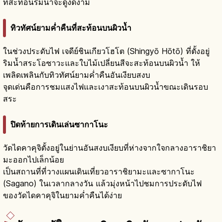
ที่สะท้อนริมน้ำจะดูงดงาม
ทิวทัศน์ยามค่ำคืนที่สะท้อนบนผิวน้ำ
ในช่วงประดับไฟ เจดีย์ชินเกียวโฮโต (Shingyō Hōtō) ที่ตั้งอยู่
ริมน้ำสระโอซาวะและใบไม้เปลี่ยนสีจะสะท้อนบนผิวน้ำ ให้
เพลิดเพลินกับทิวทัศน์ยามค่ำคืนอันเงียบสงบ
จุดเด่นคือการชมแสงไฟและเงาสะท้อนบนผิวน้ำขณะเดินรอบ
สระ
ปิดท้ายการเดินเล่นซากาโนะ
วัดไดคาคุจิตั้งอยู่ในย่านอันสงบเงียบที่ห่างจากใจกลางอาราชิยา
มะออกไปเล็กน้อย
เป็นสถานที่ที่วางแผนเดินเที่ยวอาราชิยามะและซากาโนะ
(Sagano) ในเวลากลางวัน แล้วมุ่งหน้าไปชมการประดับไฟ
ของวัดไดคาคุจิในยามค่ำคืนได้ง่าย