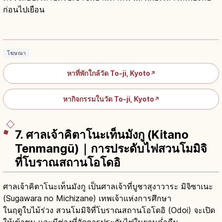
ก่อนไปเยือน
วัดโทจิเกียวโตมีอะไรน่าเที่ยว? เจดีย์ห้าชั้น
และวิธีไป
อ่านบทความ
→
โฆษณา
หาที่พักใกล้วัด To-ji, Kyoto
↗
หากิจกรรมในวัด To-ji, Kyoto
↗
7. ศาลเจ้าคิตาโนะเท็นมังกู (Kitano
Tenmangū)｜การประดับไฟสวนโมมิจิ
ที่โบราณสถานโอโดอิ
ศาลเจ้าคิตาโนะเท็นมังกู เป็นศาลเจ้าที่บูชาสุงาวาระ มิจิซาเนะ
(Sugawara no Michizane) เทพเจ้าแห่งการศึกษา
ในฤดูใบไม้ร่วง สวนโมมิจิที่โบราณสถานโอโดอิ (Odoi) จะเปิด
ให้เข้าชม และมีช่วงที่จัดการประดับไฟในยามค่ำคืน