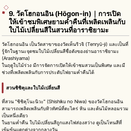
9. วัดโฮกอนอิน (Hōgon-in)｜การเปิด
ให้เข้าชมพิเศษยามค่ำคืนที่เพลิดเพลินกับ
ใบไม้เปลี่ยนสีในสวนที่อาราชิยามะ
วัดโฮกอนอิน เป็นวัดสาขาของวัดเท็นริวจิ (Tenryū-ji) และเป็นที่
รู้จักในฐานะจุดชมใบไม้เปลี่ยนสีชื่อดังของย่านอาราชิยามะ
(Arashiyama)
ในฤดูใบไม้ร่วง มีการจัดการเปิดให้เข้าชมสวนเป็นพิเศษ และมี
ช่วงที่เพลิดเพลินกับการประดับไฟยามค่ำคืนได้
สวนชิชิคุและใบไม้เปลี่ยนสี
ที่สวน "ชิชิคุโนะนิวะ" (Shishiku no Niwa) ของวัดโฮกอนอิน
สามารถเพลิดเพลินกับทิวทัศน์ที่ตะไคร่ หิน และต้นไม้หลอมรวม
เป็นหนึ่งเดียว
ในยามค่ำคืน ใบไม้เปลี่ยนสีถูกแสงไฟส่องสว่าง ดูเป็นโทนสีที่
เข้มข้นแตกต่างจากกลางวัน