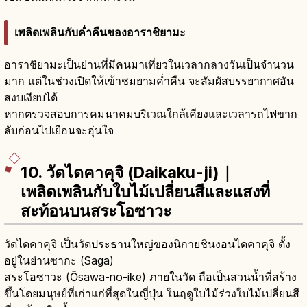
เพลิดเพลินกับค่ำคืนของอาราชิยามะ
อาราชิยามะเป็นย่านที่มีคนมาเที่ยวในเวลากลางวันเป็นจำนวน
มาก แต่ในช่วงเปิดให้เข้าชมยามค่ำคืน จะสัมผัสบรรยากาศอัน
สงบเงียบได้
หากตรวจสอบการคมนาคมบริเวณใกล้เคียงและเวลารถไฟขาก
ลับก่อนไปเยือนจะอุ่นใจ
10. วัดไดคาคุจิ (Daikaku-ji)｜
เพลิดเพลินกับใบไม้เปลี่ยนสีและแสงที่
สะท้อนบนสระโอซาวะ
วัดไดคาคุจิ เป็นวัดประธานใหญ่ของนิกายชินงอนไดคาคุจิ ตั้ง
อยู่ในย่านซากะ (Saga)
สระโอซาวะ (Ōsawa-no-ike) ภายในวัด ถือเป็นสวนน้ำที่สร้าง
ขึ้นโดยมนุษย์ที่เก่าแก่ที่สุดในญี่ปุ่น ในฤดูใบไม้ร่วงใบไม้เปลี่ยนสี