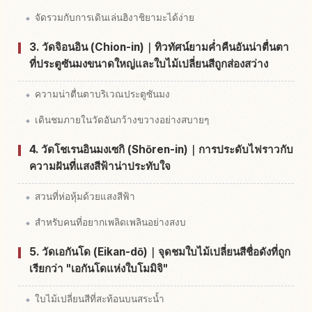
จัดรวมกับการเดินเล่นฮิงาชิยามะได้ง่าย
3. วัดจิอนอิน (Chion-in)｜ทิวทัศน์ยามค่ำคืนอันน่าตื่นตา
ที่ประตูซันมงขนาดใหญ่และใบไม้เปลี่ยนสีถูกส่องสว่าง
ความน่าตื่นตาบริเวณประตูซันมง
เดินชมภายในวัดอันกว้างขวางอย่างสบายๆ
4. วัดโชเรนอินมงเซกิ (Shōren-in)｜การประดับไฟราวกับ
ความฝันที่แสงสีฟ้าน่าประทับใจ
สวนที่ห่อหุ้มด้วยแสงสีฟ้า
สำหรับคนที่อยากเพลิดเพลินอย่างสงบ
5. วัดเอกันโด (Eikan-dō)｜จุดชมใบไม้เปลี่ยนสีชื่อดังที่ถูก
เรียกว่า "เอกันโดแห่งใบโมมิจิ"
ใบไม้เปลี่ยนสีที่สะท้อนบนสระน้ำ