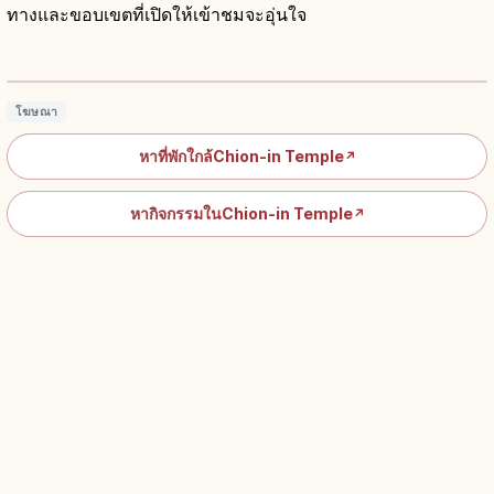
ทางและขอบเขตที่เปิดให้เข้าชมจะอุ่นใจ
วัดชิออนอิน เกียวโต: นิกายโจโดและพระโฮ
เน็นย่านฮิกาชิยามะ
อ่านบทความ
→
โฆษณา
หาที่พักใกล้Chion-in Temple
↗
หากิจกรรมในChion-in Temple
↗