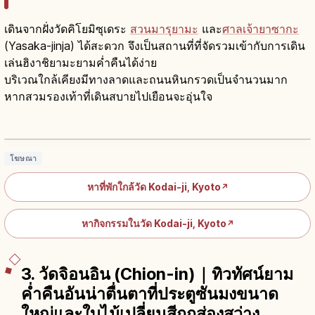
เดินจากฝั่งวัดคิโยมิซุเดระ
สวนมารุยามะ
และ
ศาลเจ้ายาซากะ
(Yasaka-jinja) ได้สะดวก จึงเป็นสถานที่ที่จัดรวมเข้ากับการเดิน
เล่นฮิงาชิยามะยามค่ำคืนได้ง่าย
บริเวณใกล้เคียงมีทางลาดและถนนหินกรวดเป็นจำนวนมาก
หากสวมรองเท้าที่เดินสบายไปเยือนจะอุ่นใจ
วัดโคไดจิ เกียวโต: เนเนะสร้างปี 1606 ระลึก
ถึงฮิเดโยชิ
อ่านบทความ
→
โฆษณา
หาที่พักใกล้วัด Kodai-ji, Kyoto
↗
หากิจกรรมในวัด Kodai-ji, Kyoto
↗
3. วัดจิอนอิน (Chion-in)｜ทิวทัศน์ยาม
ค่ำคืนอันน่าตื่นตาที่ประตูซันมงขนาด
ใหญ่และใบไม้เปลี่ยนสีถูกส่องสว่าง