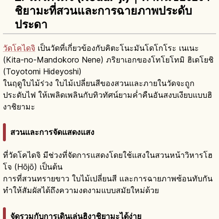
ชิยามะที่สวนและการฉายภาพประดับ
ประดา
วัดโคไดจิ
เป็นวัดที่เกี่ยวข้องกับคิตะโนะมันโดโกโระ เนเนะ
(Kita-no-Mandokoro Nene) ภริยาเอกของโทโยโทมิ ฮิเดโยชิ
(Toyotomi Hideyoshi)
ในฤดูใบไม้ร่วง ใบไม้เปลี่ยนสีของสวนและภายในวัดจะถูก
ประดับไฟ ให้เพลิดเพลินกับทิวทัศน์ยามค่ำคืนอันสงบเงียบแบบฮิ
งาชิยามะ
สวนและการจัดแสดงแสง
ที่วัดโคไดจิ มีช่วงที่จัดการแสดงโดยใช้แสงในสวนหน้าวิหารโฮ
โจ (Hōjō) เป็นต้น
การที่สวนทรายขาว ใบไม้เปลี่ยนสี และการฉายภาพซ้อนทับกัน
ทำให้สัมผัสได้ถึงความงดงามแบบสมัยใหม่ด้วย
จัดรวมกับการเดินเล่นฮิงาชิยามะได้ง่าย