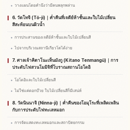
วางแผนโดยคำนึงว่ามีคนพลุกพล่าน
6. วัดโทจิ (Tō-ji)｜ค่ำคืนที่เจดีย์ห้าชั้นและใบไม้เปลี่ยน
สีสะท้อนบนผิวน้ำ
การประสานของเจดีย์ห้าชั้นและใบไม้เปลี่ยนสี
ไปจากบริเวณสถานีเกียวโตได้ง่าย
7. ศาลเจ้าคิตาโนะเท็นมังกู (Kitano Tenmangū)｜การ
ประดับไฟสวนโมมิจิที่โบราณสถานโอโดอิ
โอโดอิและใบไม้เปลี่ยนสี
ไม่ใช่แค่ดอกบ๊วย ใบไม้เปลี่ยนสีก็มีเสน่ห์
8. วัดนินนาจิ (Ninna-ji)｜ค่ำคืนของโอมุโระที่เพลิดเพลิน
กับการประดับไฟทะเลหมอก
การจัดแสดงทะเลหมอกและสถาปัตยกรรม