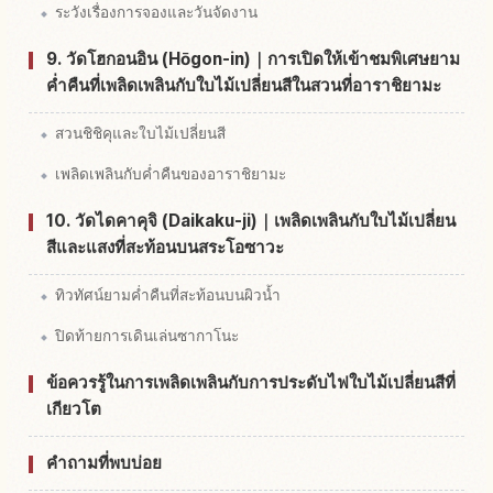
ระวังเรื่องการจองและวันจัดงาน
9. วัดโฮกอนอิน (Hōgon-in)｜การเปิดให้เข้าชมพิเศษยาม
ค่ำคืนที่เพลิดเพลินกับใบไม้เปลี่ยนสีในสวนที่อาราชิยามะ
สวนชิชิคุและใบไม้เปลี่ยนสี
เพลิดเพลินกับค่ำคืนของอาราชิยามะ
10. วัดไดคาคุจิ (Daikaku-ji)｜เพลิดเพลินกับใบไม้เปลี่ยน
สีและแสงที่สะท้อนบนสระโอซาวะ
ทิวทัศน์ยามค่ำคืนที่สะท้อนบนผิวน้ำ
ปิดท้ายการเดินเล่นซากาโนะ
ข้อควรรู้ในการเพลิดเพลินกับการประดับไฟใบไม้เปลี่ยนสีที่
เกียวโต
คำถามที่พบบ่อย