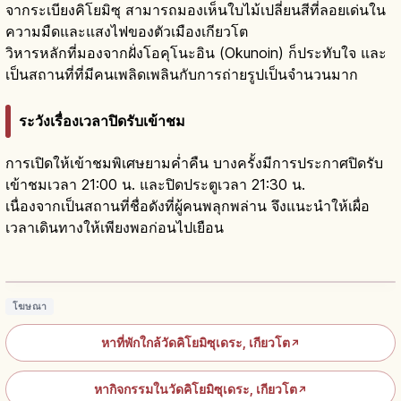
จากระเบียงคิโยมิซุ สามารถมองเห็นใบไม้เปลี่ยนสีที่ลอยเด่นใน
ความมืดและแสงไฟของตัวเมืองเกียวโต
วิหารหลักที่มองจากฝั่งโอคุโนะอิน (Okunoin) ก็ประทับใจ และ
เป็นสถานที่ที่มีคนเพลิดเพลินกับการถ่ายรูปเป็นจำนวนมาก
ระวังเรื่องเวลาปิดรับเข้าชม
การเปิดให้เข้าชมพิเศษยามค่ำคืน บางครั้งมีการประกาศปิดรับ
เข้าชมเวลา 21:00 น. และปิดประตูเวลา 21:30 น.
เนื่องจากเป็นสถานที่ชื่อดังที่ผู้คนพลุกพล่าน จึงแนะนำให้เผื่อ
เวลาเดินทางให้เพียงพอก่อนไปเยือน
วัดคิโยมิสึ เกียวโต: มรดกโลกปี 1994 ระเบียง
คาเคะซึคุริ
อ่านบทความ
→
โฆษณา
หาที่พักใกล้วัดคิโยมิซุเดระ, เกียวโต
↗
หากิจกรรมในวัดคิโยมิซุเดระ, เกียวโต
↗