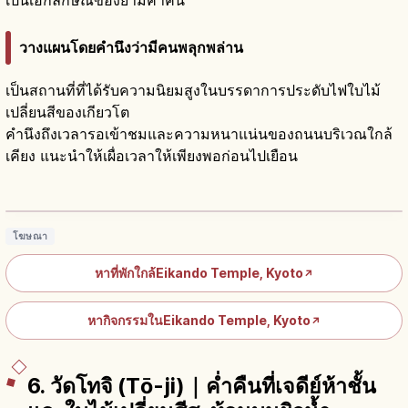
วางแผนโดยคำนึงว่ามีคนพลุกพล่าน
เป็นสถานที่ที่ได้รับความนิยมสูงในบรรดาการประดับไฟใบไม้
เปลี่ยนสีของเกียวโต
คำนึงถึงเวลารอเข้าชมและความหนาแน่นของถนนบริเวณใกล้
เคียง แนะนำให้เผื่อเวลาให้เพียงพอก่อนไปเยือน
วัดเอคันโด เกียวโต: ใบไม้แดง 3,000 ต้น มิกา
เอริอะมิดะ
อ่านบทความ
→
โฆษณา
หาที่พักใกล้Eikando Temple, Kyoto
↗
หากิจกรรมในEikando Temple, Kyoto
↗
6. วัดโทจิ (Tō-ji)｜ค่ำคืนที่เจดีย์ห้าชั้น