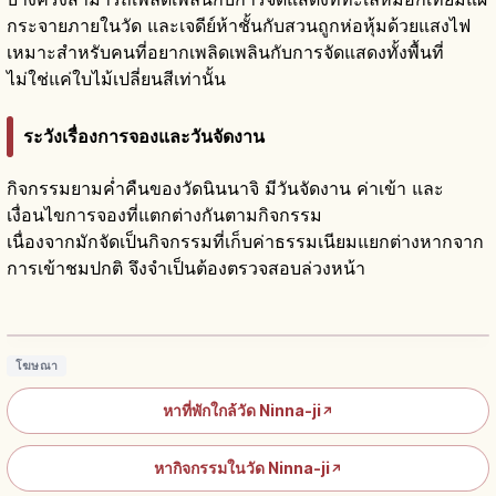
กระจายภายในวัด และเจดีย์ห้าชั้นกับสวนถูกห่อหุ้มด้วยแสงไฟ
เหมาะสำหรับคนที่อยากเพลิดเพลินกับการจัดแสดงทั้งพื้นที่
ไม่ใช่แค่ใบไม้เปลี่ยนสีเท่านั้น
ระวังเรื่องการจองและวันจัดงาน
กิจกรรมยามค่ำคืนของวัดนินนาจิ มีวันจัดงาน ค่าเข้า และ
เงื่อนไขการจองที่แตกต่างกันตามกิจกรรม
เนื่องจากมักจัดเป็นกิจกรรมที่เก็บค่าธรรมเนียมแยกต่างหากจาก
การเข้าชมปกติ จึงจำเป็นต้องตรวจสอบล่วงหน้า
วัดนินนาจิ (Ninna-ji) เกียวโต: ซากุระโอมุ
โระและวัดมรดกโลก
อ่านบทความ
→
โฆษณา
หาที่พักใกล้วัด Ninna-ji
↗
หากิจกรรมในวัด Ninna-ji
↗