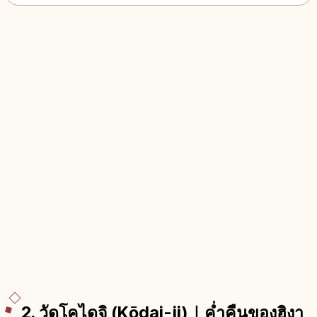
2. วัดโคไดจิ (Kōdai-ji)｜ค่ำคืนของฮิงา