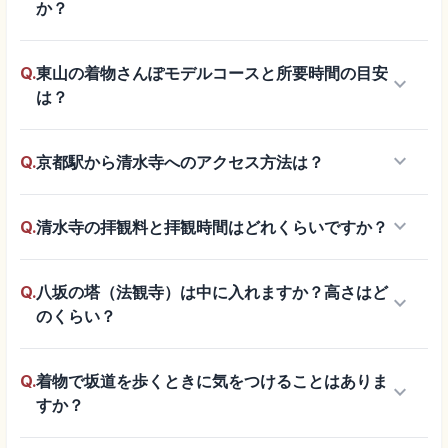
か？
Q.
東山の着物さんぽモデルコースと所要時間の目安
keyboard_arrow_down
は？
keyboard_arrow_down
Q.
京都駅から清水寺へのアクセス方法は？
keyboard_arrow_down
Q.
清水寺の拝観料と拝観時間はどれくらいですか？
Q.
八坂の塔（法観寺）は中に入れますか？高さはど
keyboard_arrow_down
のくらい？
Q.
着物で坂道を歩くときに気をつけることはありま
keyboard_arrow_down
すか？