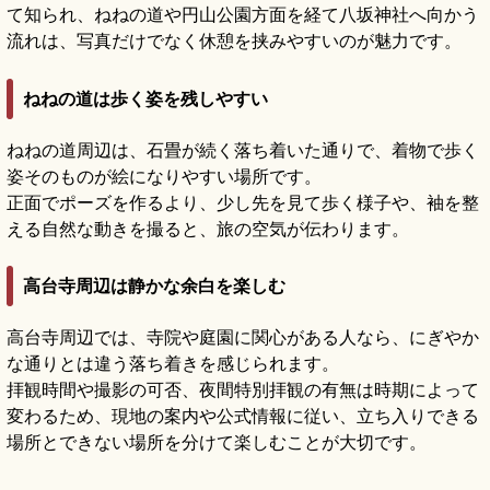
て知られ、ねねの道や円山公園方面を経て八坂神社へ向かう
流れは、写真だけでなく休憩を挟みやすいのが魅力です。
ねねの道は歩く姿を残しやすい
ねねの道周辺は、石畳が続く落ち着いた通りで、着物で歩く
姿そのものが絵になりやすい場所です。
正面でポーズを作るより、少し先を見て歩く様子や、袖を整
える自然な動きを撮ると、旅の空気が伝わります。
高台寺周辺は静かな余白を楽しむ
高台寺周辺では、寺院や庭園に関心がある人なら、にぎやか
な通りとは違う落ち着きを感じられます。
拝観時間や撮影の可否、夜間特別拝観の有無は時期によって
変わるため、現地の案内や公式情報に従い、立ち入りできる
場所とできない場所を分けて楽しむことが大切です。
高台寺の見どころ｜ねねゆかりの庭園・茶
室・ライトアップを楽しむ
記事を読む
→