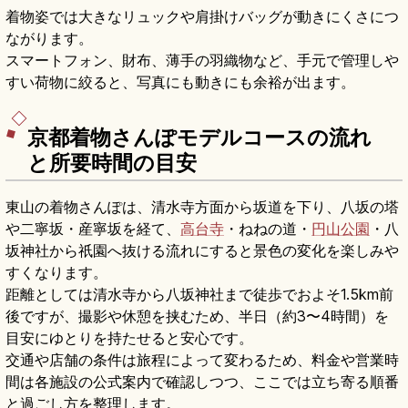
着物姿では大きなリュックや肩掛けバッグが動きにくさにつ
ながります。
スマートフォン、財布、薄手の羽織物など、手元で管理しや
すい荷物に絞ると、写真にも動きにも余裕が出ます。
京都着物さんぽモデルコースの流れ
と所要時間の目安
東山の着物さんぽは、清水寺方面から坂道を下り、八坂の塔
や二寧坂・産寧坂を経て、
高台寺
・ねねの道・
円山公園
・八
坂神社から祇園へ抜ける流れにすると景色の変化を楽しみや
すくなります。
距離としては清水寺から八坂神社まで徒歩でおよそ1.5km前
後ですが、撮影や休憩を挟むため、半日（約3〜4時間）を
目安にゆとりを持たせると安心です。
交通や店舗の条件は旅程によって変わるため、料金や営業時
間は各施設の公式案内で確認しつつ、ここでは立ち寄る順番
と過ごし方を整理します。