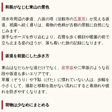
和装がなじむ東山の景色
清水寺周辺の参道、八坂の塔（法観寺の
五重塔
）が見える坂
道、祇園へ続く通りは、着物の色柄が古都の景観に自然にな
じみます。
派手なポーズを作り込むより、石畳を歩く横顔や暖簾の前で
立ち止まる姿のほうが、落ち着いた旅の記録になります。
坂道を前提にした歩き方
東山はなだらかな道だけでなく、
産寧坂
や二寧坂のような石
段や坂道も多いエリアです。
草履（ぞうり）や下駄（げた）に慣れていない人は、歩幅を
小さくして、撮影と移動を急がない流れにすると着崩れや疲
れを防ぎやすくなります。
荷物は少なめにまとめる