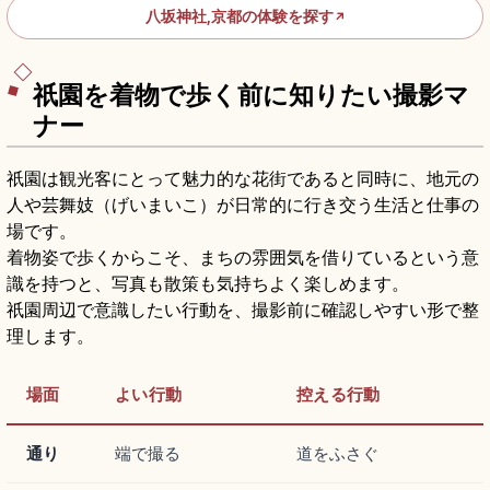
八坂神社,京都の体験を探す
↗
祇園を着物で歩く前に知りたい撮影マ
ナー
祇園は観光客にとって魅力的な花街であると同時に、地元の
人や芸舞妓（げいまいこ）が日常的に行き交う生活と仕事の
場です。
着物姿で歩くからこそ、まちの雰囲気を借りているという意
識を持つと、写真も散策も気持ちよく楽しめます。
祇園周辺で意識したい行動を、撮影前に確認しやすい形で整
理します。
場面
よい行動
控える行動
通り
端で撮る
道をふさぐ