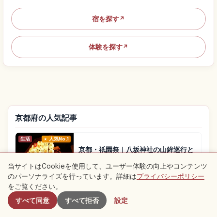
宿を探す
↗
体験を探す
↗
京都府の人気記事
生活
人気No.1
京都・祇園祭｜八坂神社の山鉾巡行と
宵山ガイド
当サイトはCookieを使用して、ユーザー体験の向上やコンテンツ
のパーソナライズを行っています。詳細は
プライバシーポリシー
付近のスポット
をご覧ください。
食
人気No.2
京都・貴船川床｜清流の上で味わう夏
すべて同意
すべて拒否
設定
旅行を知る
京都府を探索する
の京料理ガイド