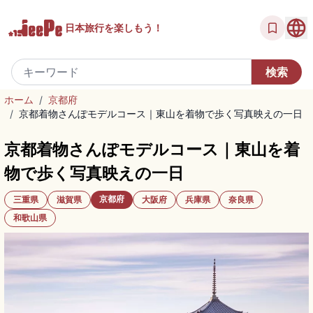
日本旅行を
楽しもう！
ホーム
/
京都府
/
京都着物さんぽモデルコース｜東山を着物で歩く写真映えの一日
京都着物さんぽモデルコース｜東山を着
物で歩く写真映えの一日
京都府
三重県
滋賀県
大阪府
兵庫県
奈良県
和歌山県