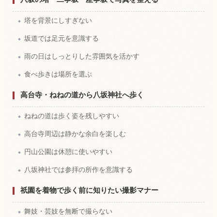
塔を背景にしすぎない
坂道では足元を意識する
雨の日はしっとりした雰囲気を活かす
食べ歩きは場所を選ぶ
高台寺・ねねの道から八坂神社へ歩く
ねねの道は歩く姿を残しやすい
高台寺周辺は静かな余白を楽しむ
円山公園は休憩に使いやすい
八坂神社では参拝の所作を意識する
祇園を着物で歩く前に知りたい撮影マナー
舞妓・芸妓を無断で撮らない