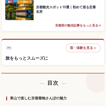
旅行
人気No.3
京都観光スポット10選｜初めて巡る定番
名所
京都府の観光記事をもっと見る
→
宿・体験を見る
PR
旅をもっとスムーズに
目次
宿を探す
↗
体験を探す
↗
東山で楽しむ京都着物さんぽの魅力