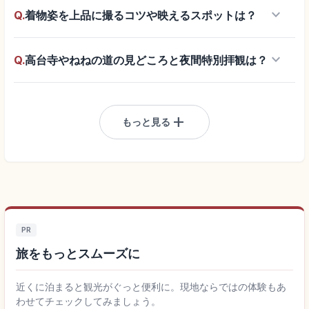
keyboard_arrow_down
Q.
着物姿を上品に撮るコツや映えるスポットは？
keyboard_arrow_down
Q.
高台寺やねねの道の見どころと夜間特別拝観は？
add
もっと見る
PR
旅をもっとスムーズに
近くに泊まると観光がぐっと便利に。現地ならではの体験もあ
わせてチェックしてみましょう。