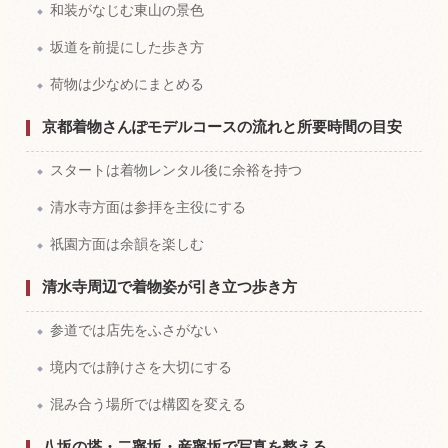
和装がなじむ東山の景色
坂道を前提にした歩き方
荷物は少なめにまとめる
京都着物さんぽモデルコースの流れと所要時間の目安
スタートは着物レンタル後に余裕を持つ
清水寺方面は参拝を主役にする
祇園方面は余韻を楽しむ
清水寺周辺で着物姿が引き立つ歩き方
参道では店先をふさがない
境内では静けさを大切にする
混み合う場所では構図を変える
八坂の塔・二寧坂・産寧坂で写真を整える