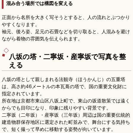
混み合う場所では構図を変える
正面から名所を大きく写そうとすると、人の流れとぶつかり
やすくなります。
袖元、後ろ姿、足元の石畳などを切り取ると、人混みを避け
ながら着物の雰囲気を伝えられます。
八坂の塔・二寧坂・産寧坂で写真を整
える
八坂の塔として親しまれる法観寺（ほうかんじ）の五重塔
は、高さ約46メートルの本瓦葺の塔で、国の重要文化財に
指定されています。
所在地は京都市東山区八坂上町で、東山の坂道散策では遠く
からでも目印になり、印象に残りやすい背景です。
二寧坂（二年坂）・産寧坂（三年坂）周辺は国の重要伝統的
建造物群保存地区に選定された町並みで、舞台にする気持ち
で、短く撮って早めに移動する姿勢が向いています。