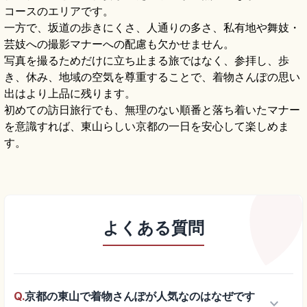
コースのエリアです。
一方で、坂道の歩きにくさ、人通りの多さ、私有地や舞妓・
芸妓への撮影マナーへの配慮も欠かせません。
写真を撮るためだけに立ち止まる旅ではなく、参拝し、歩
き、休み、地域の空気を尊重することで、着物さんぽの思い
出はより上品に残ります。
初めての訪日旅行でも、無理のない順番と落ち着いたマナー
を意識すれば、東山らしい京都の一日を安心して楽しめま
す。
よくある質問
Q.
京都の東山で着物さんぽが人気なのはなぜです
keyboard_arrow_down