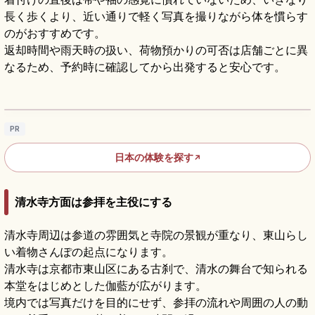
長く歩くより、近い通りで軽く写真を撮りながら体を慣らす
のがおすすめです。
返却時間や雨天時の扱い、荷物預かりの可否は店舗ごとに異
なるため、予約時に確認してから出発すると安心です。
着物・浴衣レンタルの基本｜観光で楽しむ和
装ガイド
記事を読む
→
PR
日本の体験を探す
↗
清水寺方面は参拝を主役にする
清水寺周辺は参道の雰囲気と寺院の景観が重なり、東山らし
い着物さんぽの起点になります。
清水寺は京都市東山区にある古刹で、清水の舞台で知られる
本堂をはじめとした伽藍が広がります。
境内では写真だけを目的にせず、参拝の流れや周囲の人の動