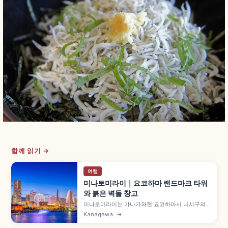
함께 읽기 →
여행
미나토미라이｜요코하마 랜드마크 타워
와 붉은 벽돌 창고
미나토미라이는 가나가와현 요코하마시 니시구의
베이 에리어로, 296m 요코하마 랜드마크 타워, 붉
Kanagawa
→
은 벽돌 창고, 도심형 놀이공원 코스모월드, 컵누들
뮤지엄이 모입니다. 요코하마 중화가까지 미나토미