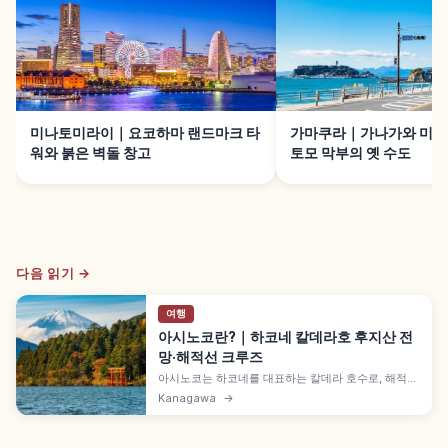
미나토미라이｜요코하마 랜드마크 타
가마쿠라｜가나가와 미나
워와 붉은 벽돌 창고
토모 막부의 옛 수도
다음 읽기 →
여행
아시노코란?｜하코네 칼데라호 후지산 전
망·해적선 크루즈
아시노코는 하코네를 대표하는 칼데라 호수로, 해적선
크루즈와 호숫가 산책으로 즐기기 좋은 곳입니다. 맑
Kanagawa
→
은 날엔 후지산 전망이 펼쳐지고, 하코네 신사의 물 위
도리이와 전망 포인트, 온천 지역 연계도 매력적입니
다. 추천 동선, 계절별 포인트, 교통 정보도 함께 담았