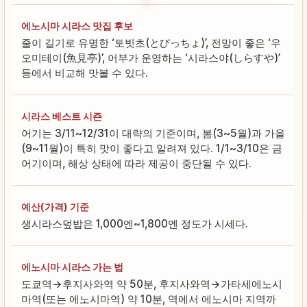
에노시마 시라스 맛집 후보
줄이 길기로 유명한 ‘토빗초(とびっちょ)’, 전망이 좋은 ‘우
오미테이(魚見亭)’, 어부가 운영하는 ‘시라스야(しらすや)’
등에서 비교해 맛볼 수 있다.
시라스 베스트 시즌
어기는 3/11~12/31이 대략의 기준이며, 봄(3~5월)과 가을
(9~11월)이 특히 맛이 좋다고 알려져 있다. 1/1~3/10은 금
어기이며, 해상 상태에 따라 제공이 중단될 수 있다.
예산(가격) 기준
생시라스덮밥은 1,000엔~1,800엔 정도가 시세다.
에노시마 시라스 가는 법
도쿄역→후지사와역 약 50분, 후지사와역→가타세에노시
마역(또는 에노시마역) 약 10분, 역에서 에노시마 지역까