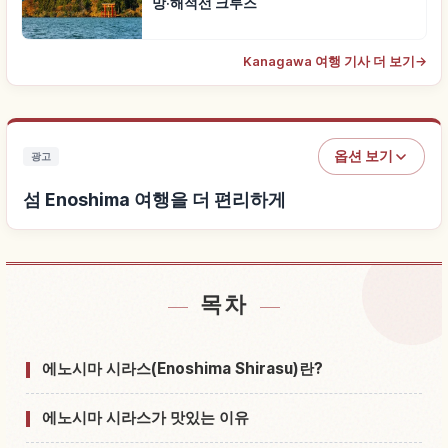
망·해적선 크루즈
Kanagawa 여행 기사 더 보기
→
옵션 보기
광고
섬 Enoshima 여행을 더 편리하게
목차
섬 Enoshima 근처 숙소 찾기
↗
섬 Enoshima 체험 찾기
↗
에노시마 시라스(Enoshima Shirasu)란?
에노시마 시라스가 맛있는 이유