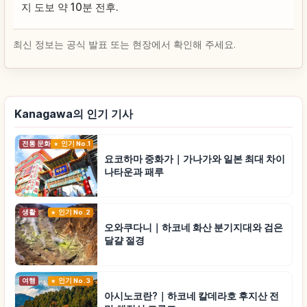
지 도보 약 10분 전후.
최신 정보는 공식 발표 또는 현장에서 확인해 주세요.
Kanagawa의 인기 기사
전통 문화
인기 No.1
요코하마 중화가｜가나가와 일본 최대 차이
나타운과 패루
생활
인기 No.2
오와쿠다니｜하코네 화산 분기지대와 검은
달걀 절경
여행
인기 No.3
아시노코란?｜하코네 칼데라호 후지산 전