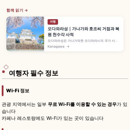
함께 읽기 →
여행
오다와라성｜가나가와 호조씨 거점과 복
원 천수각 사적
오다와라성은 가나가와현 오다와라시의 국가 사적
으로, 15세기 중반 오모리씨가 축성한 성곽이 전신
Kanagawa
→
이며 호조씨 5대 간토 거점입니다. 1590년 도요토
미 히데요시 오다와라 전투 시 약 9km 소가마에,
1960년 천수각 복원 박물관, 약 300그루 벚꽃도
함께 즐길 수 있습니다.
여행자 필수 정보
Wi-Fi 정보
관광 지역에서는 일부
무료 Wi-Fi를 이용할 수 있는 경우
가 있
습니다
카페나 레스토랑에도 Wi-Fi가 있는 곳이 있습니다