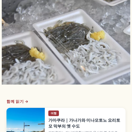
함께 읽기 →
여행
가마쿠라｜가나가와 미나모토노 요리토
모 막부의 옛 수도