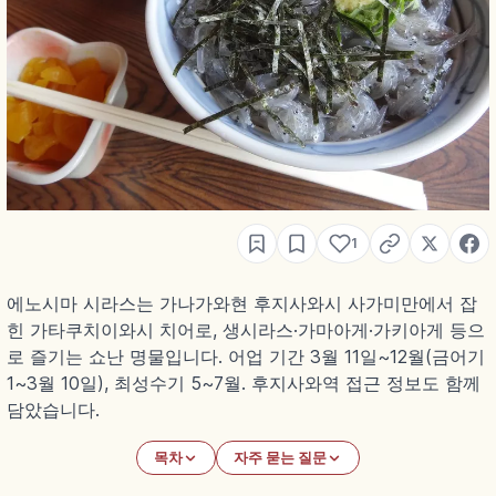
1
에노시마 시라스는 가나가와현 후지사와시 사가미만에서 잡
힌 가타쿠치이와시 치어로, 생시라스·가마아게·가키아게 등으
로 즐기는 쇼난 명물입니다. 어업 기간 3월 11일~12월(금어기
1~3월 10일), 최성수기 5~7월. 후지사와역 접근 정보도 함께
담았습니다.
목차
자주 묻는 질문