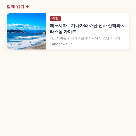
함께 읽기 →
여행
에노시마｜가나가와 쇼난 신사 산책과 시
라스동 가이드
에노시마는 가나가와현 후지사와시 쇼난 지역의 인
기 섬으로, 도쿄에서 당일치기 여행지로 적합합니
Kanagawa
→
다. 헤쓰·나카쓰·오쿠쓰 3사로 구성된 에노시마 신
사, 해발 100m 시 캔들 전망등대, 이와야 동굴, 시
라스동·다코센베이, 오다큐 가타세에노시마역 도보
10분 등을 함께 안내합니다.