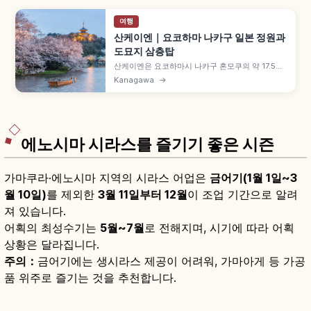
여행
산케이엔｜요코하마 나카구 일본 정원과
도묘지 삼층탑
산케이엔은 요코하마시 나카구 혼모쿠의 약 17.5헥
타르 일본 정원으로, 비단실 무역으로 부를 이룬 하
Kanagawa
→
라 도미타로(호 산케이)가 일본 각지에서 옮겨온 역
사적 건축물을 모았습니다. 무로마치 시대 구 도묘
지 삼층탑, 중요문화재 린슌카쿠, 봄 벚꽃·매화·여름
연꽃·가을 단풍도 함께 즐길 수 있습니다.
에노시마 시라스를 즐기기 좋은 시즌
가마쿠라·에노시마 지역의 시라스 어업은
금어기(1월 1일~3
월 10일)
를 제외한
3월 11일부터 12월
이 조업 기간으로 알려
져 있습니다.
어획의 최성수기는
5월~7월
로 전해지며, 시기에 따라 어획
상황은 달라집니다.
주의：
금어기에는 생시라스 제공이 어려워, 가마아게 등 가공
품 위주로 즐기는 것을 추천합니다.