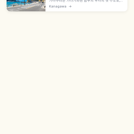
가마쿠라는 가나가와현 남부의 무사의 옛 수도로,
미나모토노 요리토모가 막부를 연 곳입니다. 도쿄역
Kanagawa
→
JR 요코스카선 약 1시간, 쓰루가오카 하치만구, 국
보 청동 아미타여래좌상 약 11.31m 고토쿠인 노천
대불(배관 300엔), 6월 수국 명소 하세데라 등을 함
께 안내합니다.