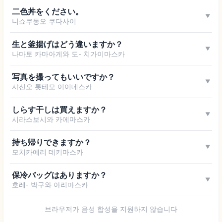
二色丼をください。
▼
니쇼쿠동오 쿠다사이
生と釜揚げはどう違いますか？
▼
나마토 카마아게와 도- 치가이마스카
写真を撮ってもいいですか？
▼
샤신오 톳테모 이이데스카
しらす干しは買えますか？
▼
시라스보시와 카에마스카
持ち帰りできますか？
▼
모치카에리 데키마스카
保冷バッグはありますか？
▼
호레- 박구와 아리마스카
브라우저가 음성 합성을 지원하지 않습니다