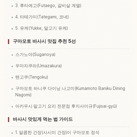
3. 후타에고(Futaego, 갈비살 계열)
4. 타테가미(Tategami, 코네)
5. 유케(Yukke, 말고기 유케)
구마모토 바사시 맛집 추천 5선
스가노야(Suganoya)
우마자쿠라(Umazakura)
텐고쿠(Tengoku)
구마모토 바니쿠 다이닝 나고미(Kumamoto Baniku Dining
Nagomi)
아카우시·말고기 요리 전문점 후지사이규(Fujisai-gyū)
바사시 맛있게 먹는 법 가이드
1. 달콤한 간장(사시미 간장)이 구마모토 정석