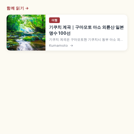
함께 읽기 →
여행
기쿠치 계곡｜구마모토 아소 외륜산 일본
명수 100선
기쿠치 계곡은 구마모토현 기쿠치시 동부 아소 외륜
산 북서부 자연휴양림으로, 해발 약 500~800m
Kumamoto
→
약 1,193ha입니다. '일본 명수 100선'·'삼림욕의 숲
100선'·'폭포 100선' 선정, 힐링 코스 약 1km(30
분), 마이너스 이온 만끽 코스 약 2km 등을 함께 안
내합니다.