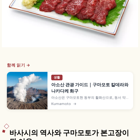
함께 읽기 →
생활
아소산 관광 가이드｜구마모토 칼데라와
나카다케 화구
아소산은 구마모토현 동부의 활화산으로, 동서 약
18km·남북 약 25km·둘레 약 128km의 세계 최대
Kumamoto
→
급 칼데라가 특징입니다. 아소 오악, 나카다케 화구,
구사센리가하마, 다이칸보 운해, 2014년 세계지질
공원 포인트를 짚어 봅니다.
바사시의 역사와 구마모토가 본고장이