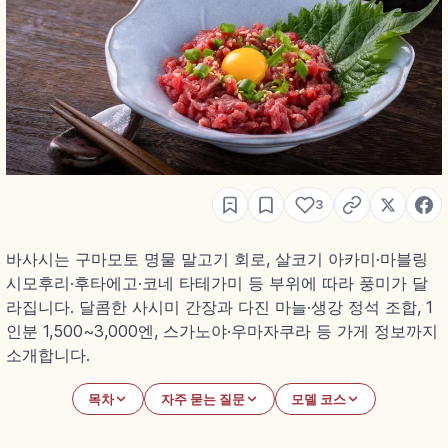
3
바사시는 구마모토 명물 말고기 회로, 살코기 아카미·마블링
시모후리·후타에고·코네 타테가미 등 부위에 따라 풍미가 달
라집니다. 달콤한 사시미 간장과 다진 마늘·생강 정석 조합, 1
인분 1,500~3,000엔, 스가노야·우마자쿠라 등 가게 정보까지
소개합니다.
목차
자주 묻는 질문
모델 코스