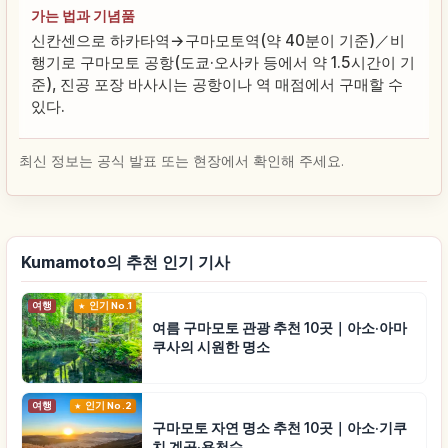
가는 법과 기념품
신칸센으로 하카타역→구마모토역(약 40분이 기준)／비
행기로 구마모토 공항(도쿄·오사카 등에서 약 1.5시간이 기
준), 진공 포장 바사시는 공항이나 역 매점에서 구매할 수
있다.
최신 정보는 공식 발표 또는 현장에서 확인해 주세요.
Kumamoto의 추천 인기 기사
여행
인기 No.1
여름 구마모토 관광 추천 10곳｜아소·아마
쿠사의 시원한 명소
여행
인기 No.2
구마모토 자연 명소 추천 10곳｜아소·기쿠
치 계곡·용천수