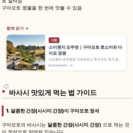
로 알려짐
구마모토 명물을 한 번에 맛볼 수 있음
함께 읽기 →
여행
스이젠지 조주엔｜구마모토 호소카와 다
이묘 정원
스이젠지 조주엔은 구마모토시 주오구의 국가 명승·
사적 지천회유식 일본 정원으로, 간에이 9년(1632
Kumamoto
→
년) 호소카와 다다토시가 오차야를 세운 것이 시작
입니다. 도카이도 53차를 본뜬 인공 언덕, 1912년
교토고쇼 이축 고킨덴주노마, 입장 400엔 등을 함
께 안내합니다.
바사시 맛있게 먹는 법 가이드
1. 달콤한 간장(사시미 간장)이 구마모토 정석
구마모토의 바사시는
달콤한 간장(사시미 간장)
으로 먹는 것
이 정석으로 알려져 있습니다.