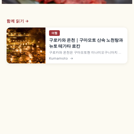
함께 읽기 →
여행
구로카와 온천｜구마모토 산속 노천탕과
뉴토 테가타 료칸
구로카와 온천은 구마모토현 미나미오구니마치 산
간 온천지로, 미쉐린 그린가이드 일본 별 2개로 소
Kumamoto
→
개되었습니다. 다노하라강 주변 료칸이 만드는 정취
있는 온천 거리, 노천탕 3곳을 도는 '뉴토 테가타'
1,500엔, 유카타·게타 산책, 아소역 버스 1시간.