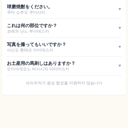
球磨焼酎をください。
▼
쿠마 쇼추오 쿠다사이
これは何の部位ですか？
▼
코레와 난노 부이데스카
写真を撮ってもいいですか？
▼
샤신오 톳테모 이이데스카
お土産用の馬刺しはありますか？
▼
오미야게요노 바사시와 아리마스카
브라우저가 음성 합성을 지원하지 않습니다