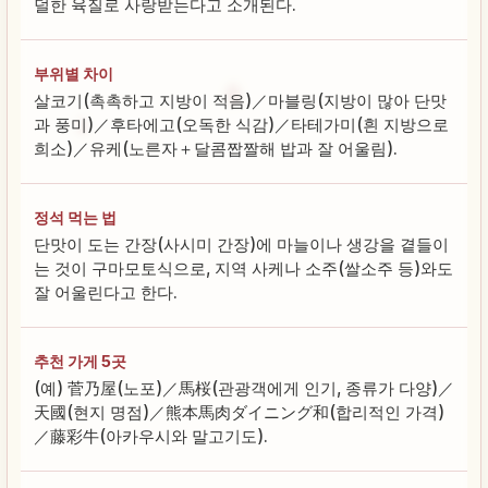
덜한 육질로 사랑받는다고 소개된다.
부위별 차이
살코기(촉촉하고 지방이 적음)／마블링(지방이 많아 단맛
과 풍미)／후타에고(오독한 식감)／타테가미(흰 지방으로
희소)／유케(노른자＋달콤짭짤해 밥과 잘 어울림).
정석 먹는 법
단맛이 도는 간장(사시미 간장)에 마늘이나 생강을 곁들이
는 것이 구마모토식으로, 지역 사케나 소주(쌀소주 등)와도
잘 어울린다고 한다.
추천 가게 5곳
(예) 菅乃屋(노포)／馬桜(관광객에게 인기, 종류가 다양)／
天國(현지 명점)／熊本馬肉ダイニング和(합리적인 가격)
／藤彩牛(아카우시와 말고기도).