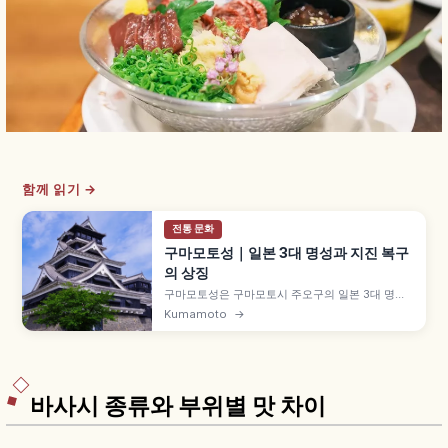
함께 읽기 →
전통 문화
구마모토성｜일본 3대 명성과 지진 복구
의 상징
구마모토성은 구마모토시 주오구의 일본 3대 명성
중 하나로, 1601~1607년 가토 기요마사가 축성했
Kumamoto
→
습니다. '긴난조' 별칭, 둘레 약 5.3km·약 98헥타르
광대한 성역, 곡선 석축 '무샤가에시', 2016년 구마
모토 지진 후 복구 진행 중인 천수각 관람도 가능합
니다.
바사시 종류와 부위별 맛 차이