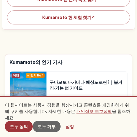
Kumamoto 현 체험 찾기
↗
Kumamoto의 인기 기사
여행
인기 No.1
구마모토 나가베타 해상도로란?｜볼거
리·가는 법 가이드
이 웹사이트는 사용자 경험을 향상시키고 콘텐츠를 개인화하기 위
여행
인기 No.2
해 쿠키를 사용합니다. 자세한 내용은
개인정보 보호정책
을 참조하
근처 스팟
나베가타키란?｜구마모토 오구니 폭포
세요.
뒤편 풍경
모두 동의
모두 거부
설정
여행
인기 No.3