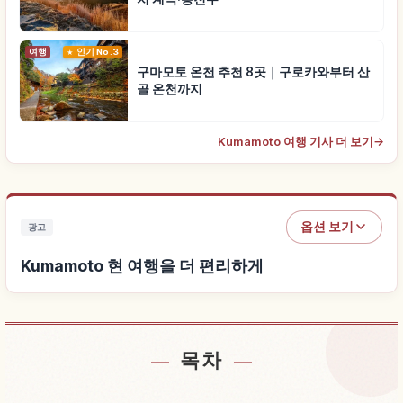
여행
인기 No.3
구마모토 온천 추천 8곳｜구로카와부터 산
골 온천까지
Kumamoto 여행 기사 더 보기
→
옵션 보기
광고
Kumamoto 현 여행을 더 편리하게
목차
Kumamoto 현 근처 숙소 찾기
↗