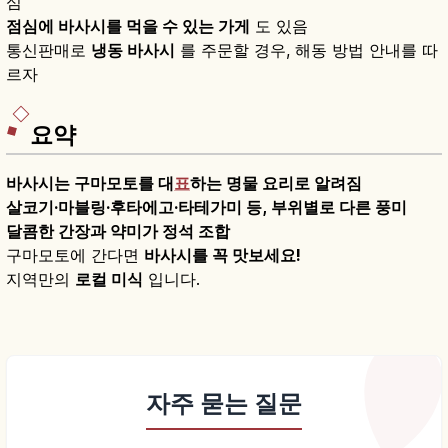
심
점심에 바사시를 먹을 수 있는 가게
도 있음
통신판매로
냉동 바사시
를 주문할 경우, 해동 방법 안내를 따
르자
요약
바사시는 구마모토를 대
표
하는 명물 요리로 알려짐
살코기·마블링·후타에고·타테가미 등, 부위별로 다른 풍미
달콤한 간장과 약미가 정석 조합
구마모토에 간다면
바사시를 꼭 맛보세요!
지역만의
로컬 미식
입니다.
자주 묻는 질문