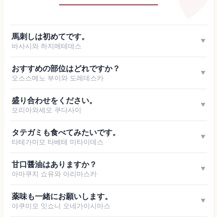
馬刺しは初めてです。
▼
바사시와 하지메테데스
おすすめの部位はどれですか？
▼
오스스메노 부이와 도레데스카
盛り合わせをください。
▼
모리아와세오 쿠다사이
タテガミも食べてみたいです。
▼
타테가미모 타베테 미타이데스
甘口醤油はありますか？
▼
아마쿠치 쇼유와 아리마스카
薬味も一緒にお願いします。
▼
야쿠미모 잇쇼니 오네가이시마스