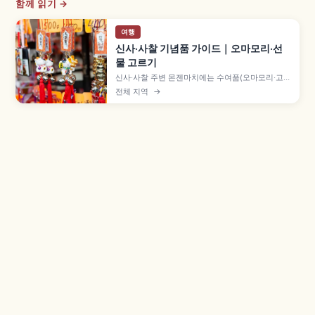
함께 읽기 →
여행
신사·사찰 기념품 가이드｜오마모리·선
물 고르기
신사·사찰 주변 몬젠마치에는 수여품(오마모리·고슈
인·오후다)과 일반 잡화·공예품이 함께 진열됩니다.
전체 지역
→
수여품은 구입이 아닌 하쓰호료로 500~1,000엔
정도이며, 다루마 등 엔기모노, 일본 전통 잡화와 해
외 반입 규제 확인 포인트도 짚어 봅니다.