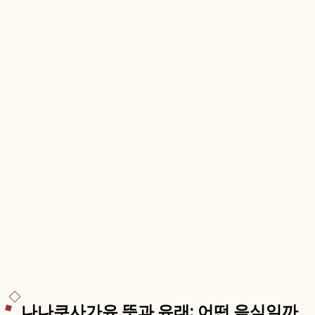
나나쿠사가유 뜻과 유래: 어떤 음식일까