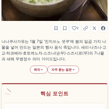
2
나나쿠사가유는 1월 7일 '진지쓰노 셋쿠'에 봄의 일곱 가지 나
물을 넣어 만드는 일본의 행사 음식 죽입니다. 세리·나즈나·고
교·하코베라·호토케노자·스즈나(순무)·스즈시로(무)의 7나물
과 새해 무병장수 의미 가이드입니다.
목차
자주 묻는 질문
핵심 포인트