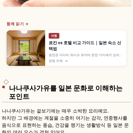
함께 읽기 →
여행
료칸 vs 호텔 비교 가이드｜일본 숙소 선
택법
료칸은 다다미 와시쓰·유카타·온천·가이세키 요리로
일본다운 숙박 체험을 중시하는 숙소이고, 호텔은
전체 지역
→
위치와 객실 선택지가 폭넓고 자유도가 높은 형태입
니다. 도착·식사·입욕·체크아웃 흐름 차이와 1박 2식
vs 스도마리 비교해 고르는 데 도움이 됩니다.
나나쿠사가유를 일본 문화로 이해하는
포인트
나나쿠사가유는 겉보기에는 매우 소박한 요리예요.
하지만 그 배경에는 계절을 소중히 여기는 감각, 연중행사를
음식으로 표현하는 풍습, 건강을 챙기는 생활방식 등 일본 문
화의 여러 요소가 겹쳐 있어요.