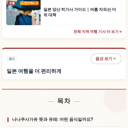
생활
인기 No.3
일본 양산 히가사 가이드｜여름 자외선·더
위 대책
전체 지역 여행 기사 더 보기
→
옵션 보기
광고
일본 여행을 더 편리하게
목차
일본 근처 숙소 찾기
↗
일본 체험 찾기
↗
나나쿠사가유 뜻과 유래: 어떤 음식일까요?