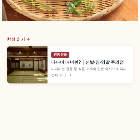
함께 읽기 →
전통 문화
다다미 매너란?｜신발·짐·양말 주의점
다다미는 골풀 등 식물 소재의 일본 와시쓰 바닥재
로, 헤이안 귀족의 깔개에서 무로마치 시대 이후 방
전체 지역
→
전체로 확산되었습니다. 신발을 가지런히 두는 매
너, 다다미베리와 캐리어 바퀴, 음료 엎질러짐 주의
점을 함께 살펴봅니다.