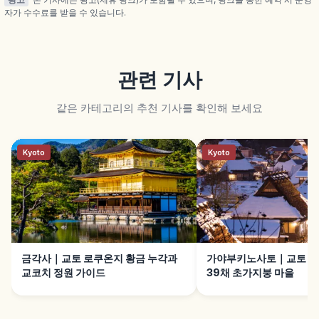
자가 수수료를 받을 수 있습니다.
관련 기사
같은 카테고리의 추천 기사를 확인해 보세요
Kyoto
Kyoto
금각사｜교토 로쿠온지 황금 누각과
가야부키노사토｜교토 난
교코치 정원 가이드
39채 초가지붕 마을