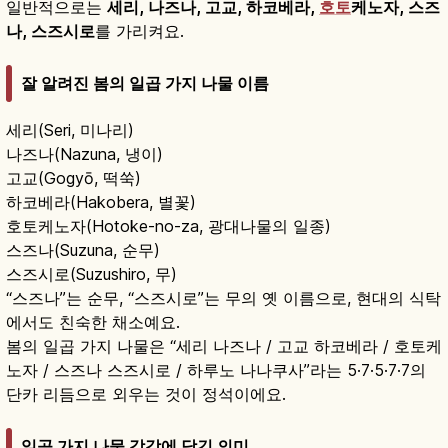
일반적으로는
세리, 나즈나, 고교, 하코베라,
호토
케노자, 스즈
나, 스즈시로
를 가리켜요.
잘 알려진 봄의 일곱 가지 나물 이름
세리(Seri, 미나리)
나즈나(Nazuna, 냉이)
고교(Gogyō, 떡쑥)
하코베라(Hakobera, 별꽃)
호토케노자(Hotoke-no-za, 광대나물의 일종)
스즈나(Suzuna, 순무)
스즈시로(Suzushiro, 무)
“스즈나”는 순무, “스즈시로”는 무의 옛 이름으로, 현대의 식탁
에서도 친숙한 채소예요.
봄의 일곱 가지 나물은 “세리 나즈나 / 고교 하코베라 / 호토케
노자 / 스즈나 스즈시로 / 하루노 나나쿠사”라는 5·7·5·7·7의
단카 리듬으로 외우는 것이 정석이에요.
일곱 가지 나물 각각에 담긴 의미