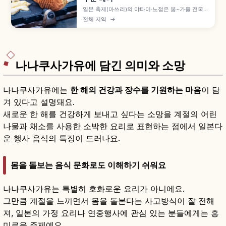
일본 축제(마쓰리)의 야타이·노점은 봄~가을 전국에
서 열리며, 사과 사탕 300~500엔·야키소바
전체 지역
→
400~600엔·베이비 카스테라 300~500엔 등 길
거리 음식을 부담 없이 즐길 수 있습니다. 줄 서는
법, 결제 방법, 받은 뒤 비키는 매너를 이해하는 데
도움이 됩니다.
나나쿠사가유에 담긴 의미와 소망
나나쿠사가유에는
한 해의 건강과 장수를 기원하는 마음
이 담
겨 있다고 설명돼요.
새로운 한 해를 건강하게 보내고 싶다는 소망을 계절의 어린
나물과 채소를 사용한 소박한 요리로 표현하는 점에서 일본다
운 행사 음식의 특징이 드러나요.
몸을 돌보는 음식 문화로도 이해하기 쉬워요
나나쿠사가유는 특별히 호화로운 요리가 아니에요.
그만큼 계절을 느끼면서 몸을 돌본다는 사고방식이 잘 전해
져, 일본의 가정 요리나 연중행사에 관심 있는 분들에게는 흥
미로운 주제예요.