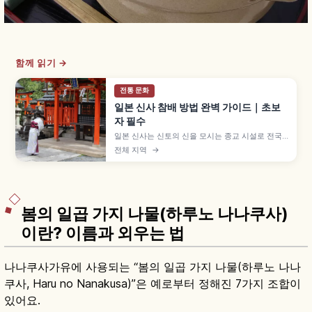
함께 읽기 →
전통 문화
일본 신사 참배 방법 완벽 가이드｜초보
자 필수
일본 신사는 신토의 신을 모시는 종교 시설로 전국
에 약 8만 곳이 있으며, 입구의 도리이가 절과 구분
전체 지역
→
되는 가장 알기 쉬운 특징입니다. 데미즈야 손 씻는
다섯 단계, 배전의 니레이 니하쿠슈 이치레이 참배,
새전·방울 등 기본 매너를 이해하는 데 도움이 됩니
다.
봄의 일곱 가지 나물(하루노 나나쿠사)
이란? 이름과 외우는 법
나나쿠사가유에 사용되는 “봄의 일곱 가지 나물(하루노 나나
쿠사, Haru no Nanakusa)”은 예로부터 정해진 7가지 조합이
있어요.