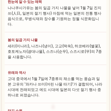
한눈에 알 수 있는 매력
나나쿠사가유는 봄의 일곱 가지 나물을 넣어 1월 7일 진지
쓰(人日, 일본의 절기 행사) 아침에 먹는 일본의 전통 행사
음식으로, 무병식재와 장수를 기원하는 정월 식문화입니
다.
봄의 일곱 가지 나물
세리(미나리), 나즈나(냉이), 고교(떡쑥), 하코베라(별꽃),
호토케노자(광대나물), 스즈나(순무), 스즈시로(무)의 7종
을 사용합니다.
유래와 역사
고대 중국에서 1월 7일에 7종류의 채소를 먹는 풍습과 일
본 고유의 '와카나 쓰미(어린 나물 따기)'가 결합되어, 나라
시대에 전래되었고 에도 시대에 일본의 다섯 절기 행사 중
하나로 퍼졌습니다.
담긴 소원