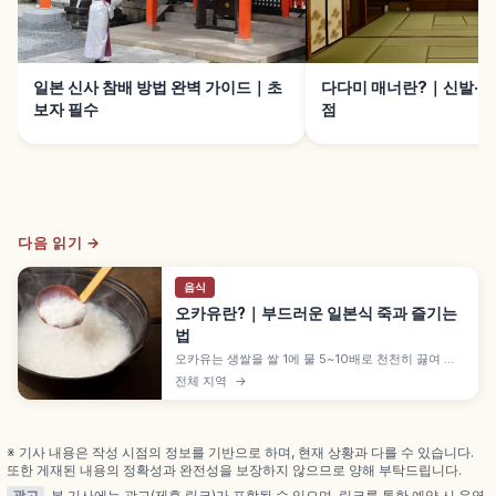
일본 신사 참배 방법 완벽 가이드｜초
다다미 매너란?｜신발·짐
보자 필수
점
다음 읽기 →
음식
오카유란?｜부드러운 일본식 죽과 즐기는
법
오카유는 생쌀을 쌀 1에 물 5~10배로 천천히 끓여 부
드럽게 완성한 일본 전통 쌀 요리로, 가정·료칸 조식·일
전체 지역
→
식당에서 폭넓게 사랑받습니다. 시라가유에 우메보시·
소금·츠쿠다니 곁들이기, 조스이·오지야와의 조리법
차이를 이해하는 데 도움이 됩니다.
※ 기사 내용은 작성 시점의 정보를 기반으로 하며, 현재 상황과 다를 수 있습니다.
또한 게재된 내용의 정확성과 완전성을 보장하지 않으므로 양해 부탁드립니다.
광고
본 기사에는 광고(제휴 링크)가 포함될 수 있으며, 링크를 통한 예약 시 운영