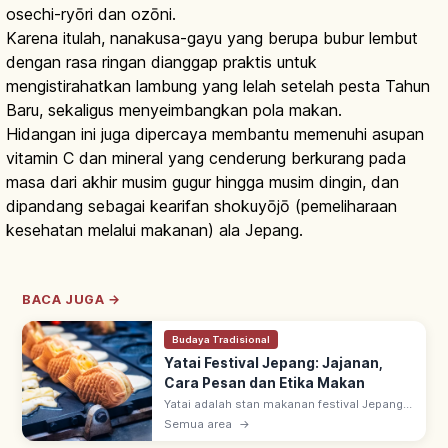
osechi-ryōri dan ozōni.
Karena itulah, nanakusa-gayu yang berupa bubur lembut
dengan rasa ringan dianggap praktis untuk
mengistirahatkan lambung yang lelah setelah pesta Tahun
Baru, sekaligus menyeimbangkan pola makan.
Hidangan ini juga dipercaya membantu memenuhi asupan
vitamin C dan mineral yang cenderung berkurang pada
masa dari akhir musim gugur hingga musim dingin, dan
dipandang sebagai kearifan shokuyōjō (pemeliharaan
kesehatan melalui makanan) ala Jepang.
BACA JUGA →
Budaya Tradisional
Yatai Festival Jepang: Jajanan,
Cara Pesan dan Etika Makan
Yatai adalah stan makanan festival Jepang
yang ramai dari musim semi (Maret–Mei)
Semua area
→
hingga musim gugur (September–