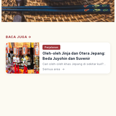
BACA JUGA →
Perjalanan
Oleh-oleh Jinja dan Otera Jepang:
Beda Juyohin dan Suvenir
Cari oleh-oleh khas Jepang di sekitar kuil?
Kenali perbedaan omamori dan suvenir
Semua area
→
biasa, etika belanja, dan tips mengemas
agar aman dibawa pulang!