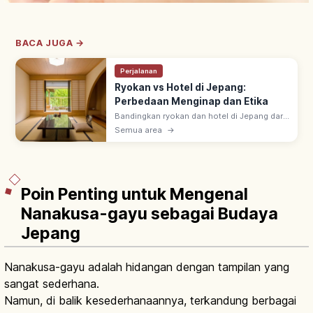
BACA JUGA →
Perjalanan
Ryokan vs Hotel di Jepang:
Perbedaan Menginap dan Etika
Bandingkan ryokan dan hotel di Jepang dari
sisi kamar, makanan, onsen, serta aturan
Semua area
→
menginap agar lebih mudah memilih
akomodasi yang sesuai.
Poin Penting untuk Mengenal
Nanakusa-gayu sebagai Budaya
Jepang
Nanakusa-gayu adalah hidangan dengan tampilan yang
sangat sederhana.
Namun, di balik kesederhanaannya, terkandung berbagai