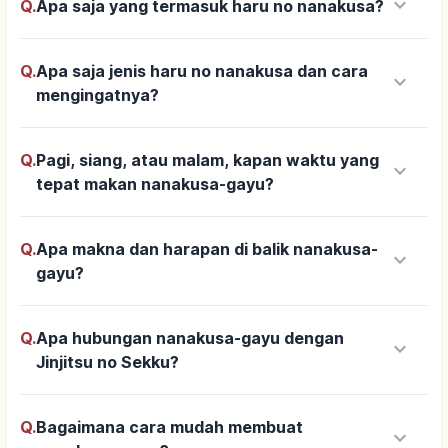
keyboard_arrow_down
Q.
Apa saja yang termasuk haru no nanakusa?
Q.
Apa saja jenis haru no nanakusa dan cara
keyboard_arrow_down
mengingatnya?
Q.
Pagi, siang, atau malam, kapan waktu yang
keyboard_arrow_down
tepat makan nanakusa-gayu?
Q.
Apa makna dan harapan di balik nanakusa-
keyboard_arrow_down
gayu?
Q.
Apa hubungan nanakusa-gayu dengan
keyboard_arrow_down
Jinjitsu no Sekku?
Q.
Bagaimana cara mudah membuat
keyboard_arrow_down