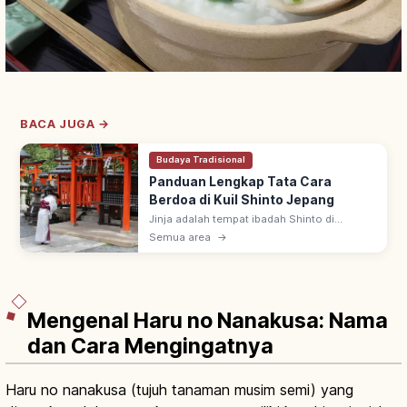
BACA JUGA →
Budaya Tradisional
Panduan Lengkap Tata Cara
Berdoa di Kuil Shinto Jepang
Jinja adalah tempat ibadah Shinto di
Jepang, ada sekitar 80.000 di seluruh
Semua area
→
negeri. Urutan berdoa: lewat torii, sucikan
diri di temizuya, sembahyang di haiden.
Mengenal Haru no Nanakusa: Nama
dan Cara Mengingatnya
Haru no nanakusa (tujuh tanaman musim semi) yang