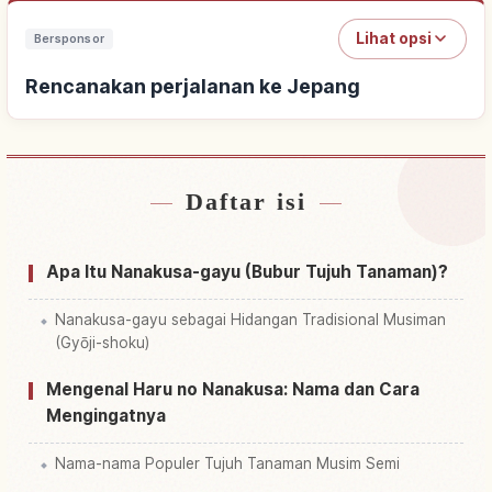
Lihat opsi
Bersponsor
Rencanakan perjalanan ke Jepang
Daftar isi
Cari penginapan dekat Jepang
↗
Cari aktivitas di Jepang
↗
Apa Itu Nanakusa-gayu (Bubur Tujuh Tanaman)?
Nanakusa-gayu sebagai Hidangan Tradisional Musiman
(Gyōji-shoku)
Mengenal Haru no Nanakusa: Nama dan Cara
Mengingatnya
Nama-nama Populer Tujuh Tanaman Musim Semi