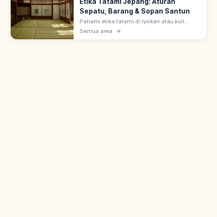
Etika Tatami Jepang: Aturan
Sepatu, Barang & Sopan Santun
Pahami etika tatami di ryokan atau kuil
Jepang, mulai dari aturan alas kaki, cara
Semua area
→
meletakkan barang, hingga sopan santun
dasar agar kunjungan lebih nyaman.