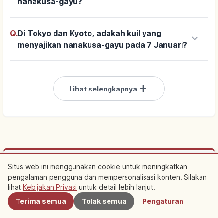
nanakusa-gayu?
Q.
Di Tokyo dan Kyoto, adakah kuil yang
keyboard_arrow_down
menyajikan nanakusa-gayu pada 7 Januari?
add
Lihat selengkapnya
Bersponsor
Situs web ini menggunakan cookie untuk meningkatkan
pengalaman pengguna dan mempersonalisasi konten. Silakan
Terdekat
Rencanakan perjalanan ke Jepang
lihat
Kebijakan Privasi
untuk detail lebih lanjut.
Terima semua
Tolak semua
Pengaturan
Menginap di dekatnya membuat wisata lebih mudah. Lihat juga
pengalaman lokal.