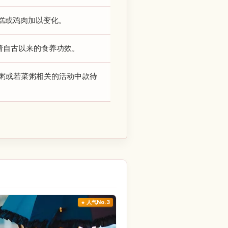
糕或鸡肉加以变化。
着自古以来的食养功效。
粥或若菜粥相关的活动中款待
人气No.3