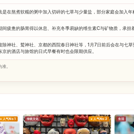
法是在熬煮软糯的粥中加入切碎的七草与少量盐，部分家庭会加入年
期间疲惫的肠胃得以休息、补充冬季易缺的维生素C与矿物质，承担
波除神社、鹫神社、京都的西院春日神社等，1月7日前后会在与七草
东京的酒店与旅馆的日式早餐有时也会限期供应。
为准。
人气No.1
传统文化
人气No.2
生活