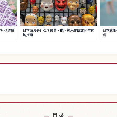
本礼仪详解
日本面具是什么？祭典・能・神乐传统文化与选
日本遮阳
购指南
点
近的酒店
查找日
↗
目录