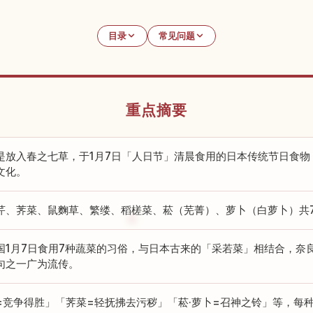
目录
常见问题
重点摘要
是放入春之七草，于1月7日「人日节」清晨食用的日本传统节日食物
文化。
芹、荠菜、鼠麴草、繁缕、稻槎菜、菘（芜菁）、萝卜（白萝卜）共
国1月7日食用7种蔬菜的习俗，与日本古来的「采若菜」相结合，奈
句之一广为流传。
=竞争得胜」「荠菜=轻抚拂去污秽」「菘·萝卜=召神之铃」等，每