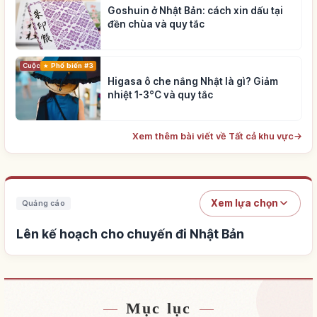
Goshuin ở Nhật Bản: cách xin dấu tại
đền chùa và quy tắc
Cuộc sống
Phổ biến #3
Higasa ô che nắng Nhật là gì? Giảm
nhiệt 1-3°C và quy tắc
Xem thêm bài viết về Tất cả khu vực
→
Xem lựa chọn
Quảng cáo
Lên kế hoạch cho chuyến đi Nhật Bản
Mục lục
Tìm chỗ ở gần Nhật Bản
↗