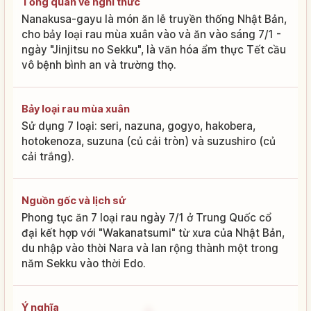
Tổng quan về nghi thức
Nanakusa-gayu là món ăn lễ truyền thống Nhật Bản,
cho bảy loại rau mùa xuân vào và ăn vào sáng 7/1 -
ngày "Jinjitsu no Sekku", là văn hóa ẩm thực Tết cầu
vô bệnh bình an và trường thọ.
Bảy loại rau mùa xuân
Sử dụng 7 loại: seri, nazuna, gogyo, hakobera,
hotokenoza, suzuna (củ cải tròn) và suzushiro (củ
cải trắng).
Nguồn gốc và lịch sử
Phong tục ăn 7 loại rau ngày 7/1 ở Trung Quốc cổ
đại kết hợp với "Wakanatsumi" từ xưa của Nhật Bản,
du nhập vào thời Nara và lan rộng thành một trong
năm Sekku vào thời Edo.
Ý nghĩa