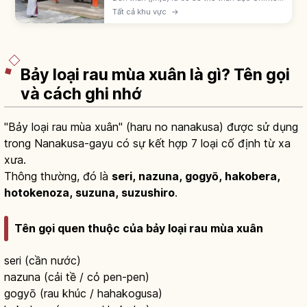
Nhật, khoảng 80.000 ngôi. Nhận biết qua
Tất cả khu vực
→
cổng torii; quy trình: torii, temizuya, ni-rei ni-
hakushu ichi-rei.
Bảy loại rau mùa xuân là gì? Tên gọi
và cách ghi nhớ
"Bảy loại rau mùa xuân" (haru no nanakusa) được sử dụng
trong Nanakusa-gayu có sự kết hợp 7 loại cố định từ xa
xưa.
Thông thường, đó là
seri, nazuna, gogyō, hakobera,
hotokenoza, suzuna, suzushiro
.
Tên gọi quen thuộc của bảy loại rau mùa xuân
seri (cần nước)
nazuna (cải tề / cỏ pen-pen)
gogyō (rau khúc / hahakogusa)