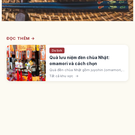
ĐỌC THÊM →
Du lịch
Quà lưu niệm đền chùa Nhật:
omamori và cách chọn
Quà đền chùa Nhật gồm juyohin (omamori,
goshuin, ofuda) gọi là được ban tặng, và đồ
Tất cả khu vực
→
engimono ở cửa hàng monzen-machi.
Omamori hatsuho-ryō 500-1.000 yên.