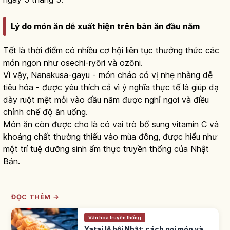
Lý do món ăn dễ xuất hiện trên bàn ăn đầu năm
Tết là thời điểm có nhiều cơ hội liên tục thưởng thức các
món ngon như osechi-ryōri và ozōni.
Vì vậy, Nanakusa-gayu - món cháo có vị nhẹ nhàng dễ
tiêu hóa - được yêu thích cả vì ý nghĩa thực tế là giúp dạ
dày ruột mệt mỏi vào đầu năm được nghỉ ngơi và điều
chỉnh chế độ ăn uống.
Món ăn còn được cho là có vai trò bổ sung vitamin C và
khoáng chất thường thiếu vào mùa đông, được hiểu như
một trí tuệ dưỡng sinh ẩm thực truyền thống của Nhật
Bản.
ĐỌC THÊM →
Văn hóa truyền thống
Yatai lễ hội Nhật: cách gọi món và