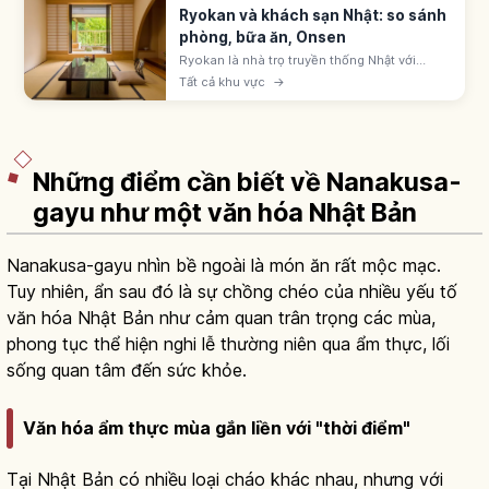
Ryokan và khách sạn Nhật: so sánh
phòng, bữa ăn, Onsen
Ryokan là nhà trọ truyền thống Nhật với
phòng tatami, futon, yukata, kaiseki và
Tất cả khu vực
→
onsen. Khách sạn business, city, resort tự
do hơn. Chọn theo mục đích chuyến đi.
Những điểm cần biết về Nanakusa-
gayu như một văn hóa Nhật Bản
Nanakusa-gayu nhìn bề ngoài là món ăn rất mộc mạc.
Tuy nhiên, ẩn sau đó là sự chồng chéo của nhiều yếu tố
văn hóa Nhật Bản như cảm quan trân trọng các mùa,
phong tục thể hiện nghi lễ thường niên qua ẩm thực, lối
sống quan tâm đến sức khỏe.
Văn hóa ẩm thực mùa gắn liền với "thời điểm"
Tại Nhật Bản có nhiều loại cháo khác nhau, nhưng với