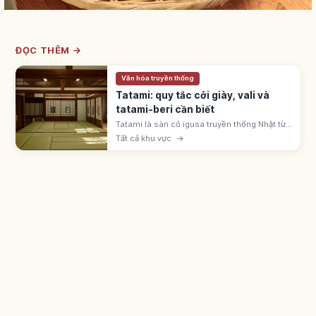
ĐỌC THÊM →
Văn hóa truyền thống
Tatami: quy tắc cởi giày, vali và
tatami-beri cần biết
Tatami là sàn cỏ igusa truyền thống Nhật từ
thời Muromachi. Cởi giày dép, không kéo
Tất cả khu vực
→
vali, tránh giẫm viền tatami-beri; mang tất
sạch vào phòng washitsu.