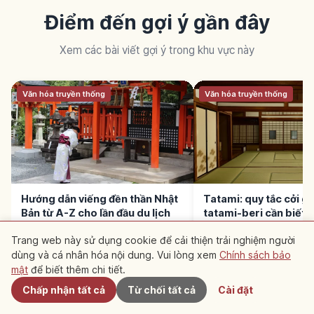
Điểm đến gợi ý gần đây
Xem các bài viết gợi ý trong khu vực này
Văn hóa truyền thống
Văn hóa truyền thống
Hướng dẫn viếng đền thần Nhật
Tatami: quy tắc cởi già
Bản từ A-Z cho lần đầu du lịch
tatami-beri cần biết
Trang web này sử dụng cookie để cải thiện trải nghiệm người
dùng và cá nhân hóa nội dung. Vui lòng xem
Chính sách bảo
Gần đây
mật
để biết thêm chi tiết.
Chấp nhận tất cả
Từ chối tất cả
Cài đặt
ĐỌC TIẾP →