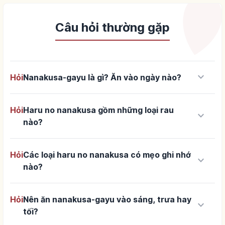
Câu hỏi thường gặp
keyboard_arrow_down
Hỏi
Nanakusa-gayu là gì? Ăn vào ngày nào?
Hỏi
Haru no nanakusa gồm những loại rau
keyboard_arrow_down
nào?
Hỏi
Các loại haru no nanakusa có mẹo ghi nhớ
keyboard_arrow_down
nào?
Hỏi
Nên ăn nanakusa-gayu vào sáng, trưa hay
keyboard_arrow_down
tối?