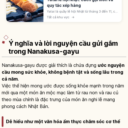
quy tắc xếp hàng
Yatai là quầy lễ hội Nhật từ tháng 3 đến 11, có
ringo-ame, yakisoba, takoyaki, kakigōri. Giá
Tất cả khu vực
→
300-500 yên; xếp hàng theo thứ tự và dịch
sang bên sau khi nhận.
Ý nghĩa và lời nguyện cầu gửi gắm
trong Nanakusa-gayu
Nanakusa-gayu được giải thích là chứa đựng
ước nguyện
cầu mong sức khỏe, không bệnh tật và sống lâu trong
cả năm
.
Việc thể hiện mong ước được sống khỏe mạnh trong năm
mới qua một món ăn mộc mạc làm từ rau non và rau củ
theo mùa chính là đặc trưng của món ăn nghi lễ mang
phong cách Nhật Bản.
Dễ hiểu như một văn hóa ẩm thực chăm sóc cơ thể