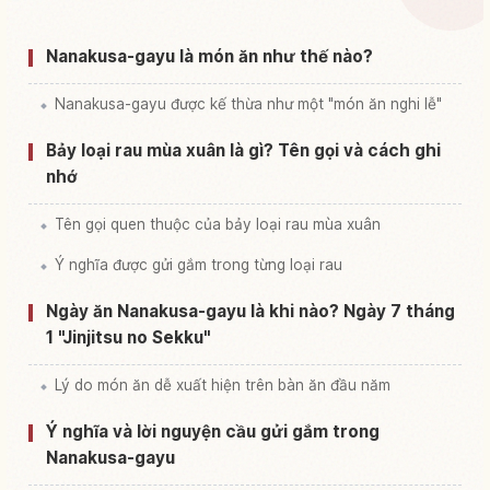
Tìm trải nghiệm tại Nhật Bản
↗
Nanakusa-gayu là món ăn như thế nào?
Nanakusa-gayu được kế thừa như một "món ăn nghi lễ"
Bảy loại rau mùa xuân là gì? Tên gọi và cách ghi
nhớ
Tên gọi quen thuộc của bảy loại rau mùa xuân
Ý nghĩa được gửi gắm trong từng loại rau
Ngày ăn Nanakusa-gayu là khi nào? Ngày 7 tháng
1 "Jinjitsu no Sekku"
Lý do món ăn dễ xuất hiện trên bàn ăn đầu năm
Ý nghĩa và lời nguyện cầu gửi gắm trong
Nanakusa-gayu