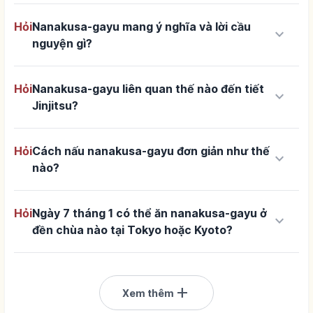
Hỏi
Nanakusa-gayu mang ý nghĩa và lời cầu
keyboard_arrow_down
nguyện gì?
Hỏi
Nanakusa-gayu liên quan thế nào đến tiết
keyboard_arrow_down
Jinjitsu?
Hỏi
Cách nấu nanakusa-gayu đơn giản như thế
keyboard_arrow_down
nào?
Hỏi
Ngày 7 tháng 1 có thể ăn nanakusa-gayu ở
keyboard_arrow_down
đền chùa nào tại Tokyo hoặc Kyoto?
add
Xem thêm