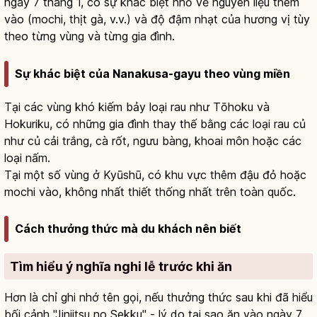
ngày 7 tháng 1, có sự khác biệt nhỏ về nguyên liệu thêm
vào (mochi, thịt gà, v.v.) và độ đậm nhạt của hương vị tùy
theo từng vùng và từng gia đình.
Sự khác biệt của Nanakusa-gayu theo vùng miền
Tại các vùng khó kiếm bảy loại rau như Tōhoku và
Hokuriku, có những gia đình thay thế bằng các loại rau củ
như củ cải trắng, cà rốt, ngưu bàng, khoai môn hoặc các
loại nấm.
Tại một số vùng ở Kyūshū, có khu vực thêm đậu đỏ hoặc
mochi vào, không nhất thiết thống nhất trên toàn quốc.
Cách thưởng thức mà du khách nên biết
Tìm hiểu ý nghĩa nghi lễ trước khi ăn
Hơn là chỉ ghi nhớ tên gọi, nếu thưởng thức sau khi đã hiểu
bối cảnh "Jinjitsu no Sekku" - lý do tại sao ăn vào ngày 7