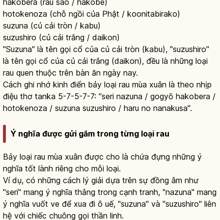
hakobera (rau sao / hakobe)
hotokenoza (chỗ ngồi của Phật / koonitabirako)
suzuna (củ cải tròn / kabu)
suzushiro (củ cải trắng / daikon)
"Suzuna" là tên gọi cổ của củ cải tròn (kabu), "suzushiro"
là tên gọi cổ của củ cải trắng (daikon), đều là những loại
rau quen thuộc trên bàn ăn ngày nay.
Cách ghi nhớ kinh điển bảy loại rau mùa xuân là theo nhịp
điệu thơ tanka 5-7-5-7-7: "seri nazuna / gogyō hakobera /
hotokenoza / suzuna suzushiro / haru no nanakusa".
Ý nghĩa được gửi gắm trong từng loại rau
Bảy loại rau mùa xuân được cho là chứa đựng những ý
nghĩa tốt lành riêng cho mỗi loại.
Ví dụ, có những cách lý giải dựa trên sự đồng âm như
"seri" mang ý nghĩa thắng trong cạnh tranh, "nazuna" mang
ý nghĩa vuốt ve để xua đi ô uế, "suzuna" và "suzushiro" liên
hệ với chiếc chuông gọi thần linh.