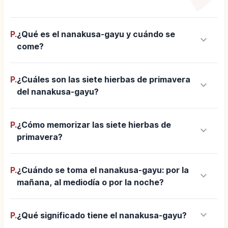
P.
¿Qué es el nanakusa-gayu y cuándo se
keyboard_arrow_down
come?
P.
¿Cuáles son las siete hierbas de primavera
keyboard_arrow_down
del nanakusa-gayu?
P.
¿Cómo memorizar las siete hierbas de
keyboard_arrow_down
primavera?
P.
¿Cuándo se toma el nanakusa-gayu: por la
keyboard_arrow_down
mañana, al mediodía o por la noche?
keyboard_arrow_down
P.
¿Qué significado tiene el nanakusa-gayu?