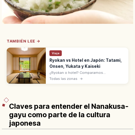
TAMBIÉN LEE →
Viaje
Ryokan vs Hotel en Japón: Tatami,
Onsen, Yukata y Kaiseki
¿Ryokan o hotel? Comparamos
habitaciones, comidas, onsen y normas del
Todas las zonas
→
check-in a la salida. Descubre cuál se
adapta mejor a tu estilo de viaje por Japón.
Claves para entender el Nanakusa-
gayu como parte de la cultura
japonesa