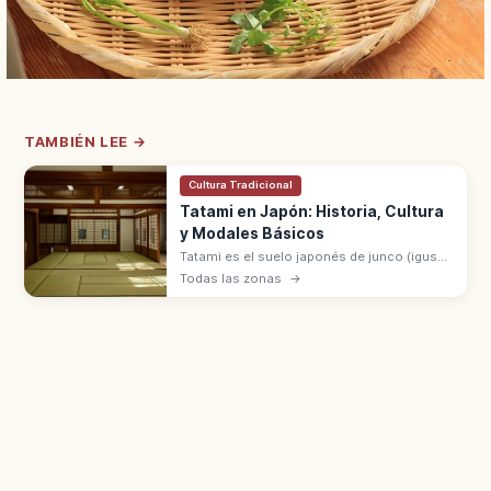
TAMBIÉN LEE →
Cultura Tradicional
Tatami en Japón: Historia, Cultura
y Modales Básicos
Tatami es el suelo japonés de junco (igusa),
símbolo del washitsu, generalizado desde
Todas las zonas
→
el periodo Muromachi. Modales: moverse
sin ruido y no dañar la superficie.