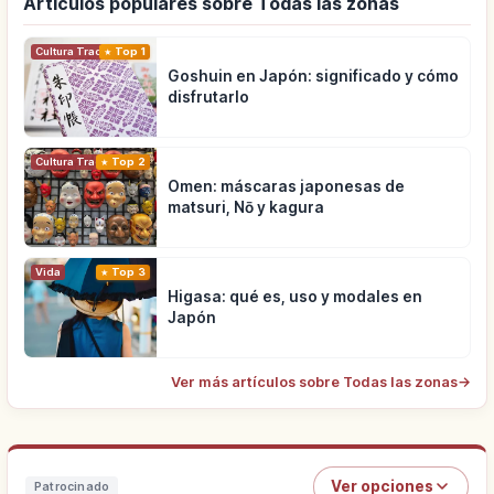
Artículos populares sobre Todas las zonas
Cultura Tradicional
Top 1
Goshuin en Japón: significado y cómo
disfrutarlo
Cultura Tradicional
Top 2
Omen: máscaras japonesas de
matsuri, Nō y kagura
Vida
Top 3
Higasa: qué es, uso y modales en
Japón
Ver más artículos sobre Todas las zonas
→
Ver opciones
Patrocinado