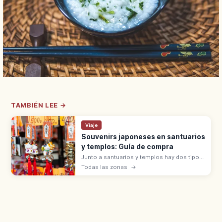
TAMBIÉN LEE →
Viaje
Souvenirs japoneses en santuarios
y templos: Guía de compra
Junto a santuarios y templos hay dos tipos
de souvenirs: objetos sagrados (omamori,
Todas las zonas
→
goshuin, ofuda) que se reciben con
hatsuho-ryō, y artesanías en tiendas.