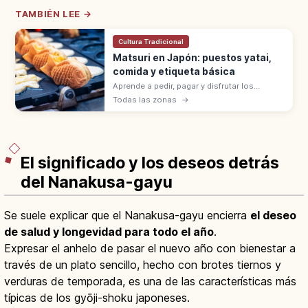
TAMBIÉN LEE →
Cultura Tradicional
Matsuri en Japón: puestos yatai,
comida y etiqueta básica
Aprende a pedir, pagar y disfrutar los
puestos de comida en los matsuri de
Todas las zonas
→
Japón, con consejos sobre basura, fotos,
alergias y niños.
El significado y los deseos detrás
del Nanakusa-gayu
Se suele explicar que el Nanakusa-gayu encierra
el deseo
de salud y longevidad para todo el año
.
Expresar el anhelo de pasar el nuevo año con bienestar a
través de un plato sencillo, hecho con brotes tiernos y
verduras de temporada, es una de las características más
típicas de los gyōji-shoku japoneses.