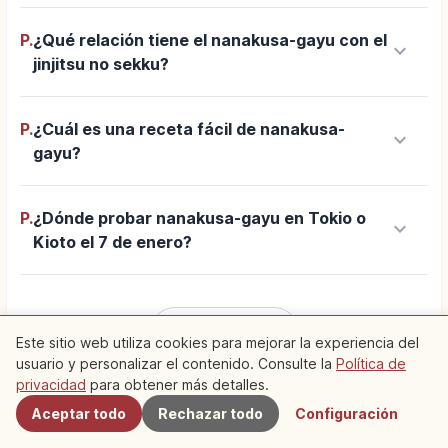
P.
¿Qué relación tiene el nanakusa-gayu con el
keyboard_arrow_down
jinjitsu no sekku?
P.
¿Cuál es una receta fácil de nanakusa-
keyboard_arrow_down
gayu?
P.
¿Dónde probar nanakusa-gayu en Tokio o
keyboard_arrow_down
Kioto el 7 de enero?
add
Ver más
Este sitio web utiliza cookies para mejorar la experiencia del
usuario y personalizar el contenido. Consulte la
Política de
Cercanos
privacidad
para obtener más detalles.
Aceptar todo
Rechazar todo
Configuración