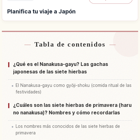
Planifica tu viaje a Japón
Tabla de contenidos
Buscar alojamiento cerca de Japón
↗
Buscar experiencias en Japón
↗
¿Qué es el Nanakusa-gayu? Las gachas
japonesas de las siete hierbas
El Nanakusa-gayu como gyōji-shoku (comida ritual de las
festividades)
¿Cuáles son las siete hierbas de primavera (haru
no nanakusa)? Nombres y cómo recordarlas
Los nombres más conocidos de las siete hierbas de
primavera