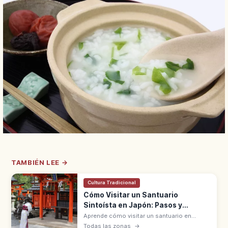
TAMBIÉN LEE →
Cultura Tradicional
Cómo Visitar un Santuario
Sintoísta en Japón: Pasos y
Normas
Aprende cómo visitar un santuario en
Japón: significado, pasos básicos y
Todas las zonas
→