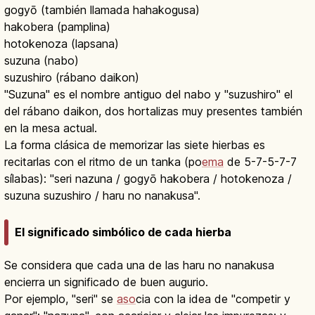
gogyō (también llamada hahakogusa)
hakobera (pamplina)
hotokenoza (lapsana)
suzuna (nabo)
suzushiro (rábano daikon)
"Suzuna" es el nombre antiguo del nabo y "suzushiro" el
del rábano daikon, dos hortalizas muy presentes también
en la mesa actual.
La forma clásica de memorizar las siete hierbas es
recitarlas con el ritmo de un tanka (po
ema
de 5-7-5-7-7
sílabas): "seri nazuna / gogyō hakobera / hotokenoza /
suzuna suzushiro / haru no nanakusa".
El significado simbólico de cada hierba
Se considera que cada una de las haru no nanakusa
encierra un significado de buen augurio.
Por ejemplo, "seri" se
aso
cia con la idea de "competir y