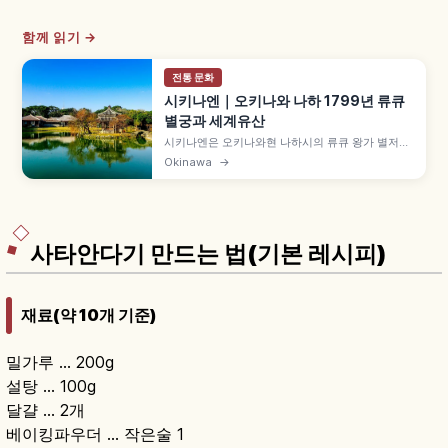
함께 읽기 →
전통 문화
시키나엔｜오키나와 나하 1799년 류큐
별궁과 세계유산
시키나엔은 오키나와현 나하시의 류큐 왕가 별저로,
1799년 조성된 회유식 정원입니다. 2000년 '류큐
Okinawa
→
왕국의 구스크 및 관련 유산군' 세계유산 등재, 약
42,000㎡ 부지, 신지이케 연못 위 중국풍 육각당,
류큐 석회암 아치형 석교, 우둔 붉은 기와 건물 등을
함께 안내합니다.
사타안다기 만드는 법(기본 레시피)
재료(약 10개 기준)
밀가루 … 200g
설탕 … 100g
달걀 … 2개
베이킹파우더 … 작은술 1