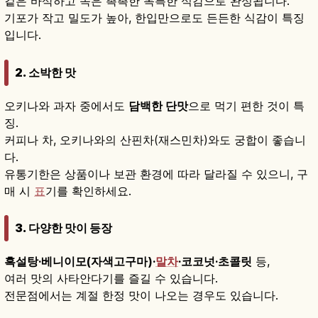
겉은 바삭하고 속은 촉촉한 독특한 식감으로 완성됩니다.
기포가 작고 밀도가 높아, 한입만으로도 든든한 식감이 특징
입니다.
2. 소박한 맛
오키나와 과자 중에서도
담백한 단맛
으로 먹기 편한 것이 특
징.
커피나 차, 오키나와의 산핀차(재스민차)와도 궁합이 좋습니
다.
유통기한은 상품이나 보관 환경에 따라 달라질 수 있으니, 구
매 시
표
기를 확인하세요.
3. 다양한 맛이 등장
흑설탕·베니이모(자색고구마)·
말차
·코코넛·초콜릿
등,
여러 맛의 사타안다기를 즐길 수 있습니다.
전문점에서는 계절 한정 맛이 나오는 경우도 있습니다.