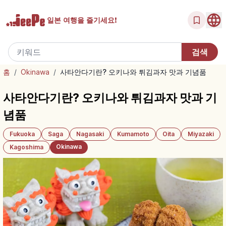
일본 여행을
즐기세요!
홈
/
Okinawa
/
사타안다기란? 오키나와 튀김과자 맛과 기념품
사타안다기란? 오키나와 튀김과자 맛과 기
념품
Fukuoka
Saga
Nagasaki
Kumamoto
Oita
Miyazaki
Okinawa
Kagoshima