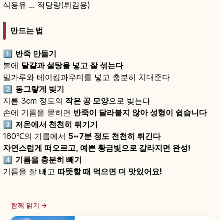
식용유 … 적당량(튀김용)
만드는 법
1️⃣
반죽 만들기
볼에
달걀과 설탕을 넣고 잘 섞는다
밀가루와 베이킹파우더를 넣고 충분히 치대준다
2️⃣
동그랗게 빚기
지름 3cm 정도의
작은 공 모양
으로 빚는다
손에 기름을 묻히면
반죽이 달라붙지 않아 성형이 쉽습니다
3️⃣
저온에서 천천히 튀기기
160℃의 기름에서
5~7분 정도 천천히 튀긴다
자연스럽게 떠오르고, 예쁜 황금빛으로 갈라지면 완성!
4️⃣
기름을 충분히 빼기
기름을 잘 빼고
따뜻할 때 먹으면 더 맛있어요!
함께 읽기 →