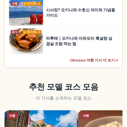
여행
인기 No.2
시사란? 오키나와 수호신 의미와 기념품
가이드
음식
인기 No.3
라후테｜오키나와 아와모리·흑설탕 삼
겹살 조림 먹는 법
Okinawa 여행 기사 더 보기
→
추천 모델 코스 모음
이 기사를 소개하는 모델 코스
여행
여행