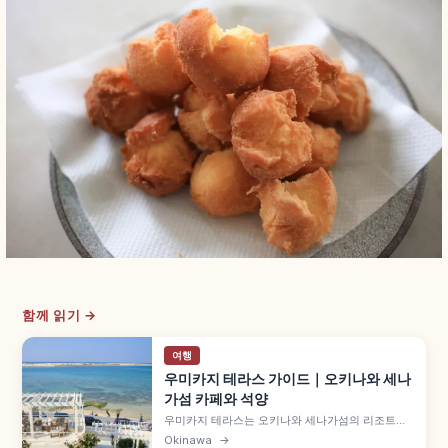
함께 읽기 →
여행
우미카지 테라스 가이드｜오키나와 세나
가섬 카페와 석양
우미카지 테라스는 오키나와 세나가섬의 리조트형
상업시설로, 나하 공항에서 차로 약 15분 거리입니
Okinawa
→