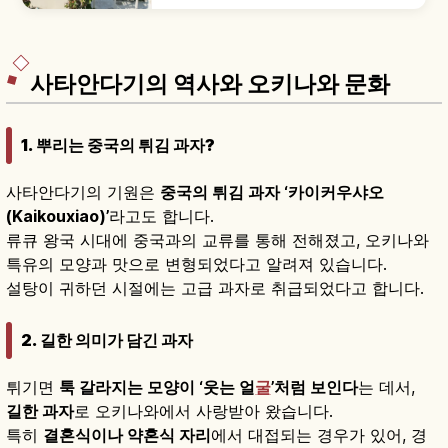
다. 바다를 향한 하얀 건물, 오키나와 소바·타코라이
스·류큐 유리 쇼핑, 선셋 명소와 운영 정보도 함께 담
았습니다.
사타안다기의 역사와 오키나와 문화
1. 뿌리는 중국의 튀김 과자?
사타안다기의 기원은
중국의 튀김 과자 ‘카이커우샤오
(Kaikouxiao)’
라고도 합니다.
류큐 왕국 시대에 중국과의 교류를 통해 전해졌고, 오키나와
특유의 모양과 맛으로 변형되었다고 알려져 있습니다.
설탕이 귀하던 시절에는 고급 과자로 취급되었다고 합니다.
2. 길한 의미가 담긴 과자
튀기면
툭 갈라지는 모양이 ‘웃는 얼
굴
’처럼 보인다
는 데서,
길한 과자
로 오키나와에서 사랑받아 왔습니다.
특히
결혼식이나 약혼식 자리
에서 대접되는 경우가 있어, 경