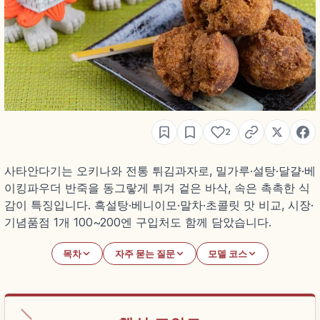
2
사타안다기는 오키나와 전통 튀김과자로, 밀가루·설탕·달걀·베
이킹파우더 반죽을 동그랗게 튀겨 겉은 바삭, 속은 촉촉한 식
감이 특징입니다. 흑설탕·베니이모·말차·초콜릿 맛 비교, 시장·
기념품점 1개 100~200엔 구입처도 함께 담았습니다.
목차
자주 묻는 질문
모델 코스