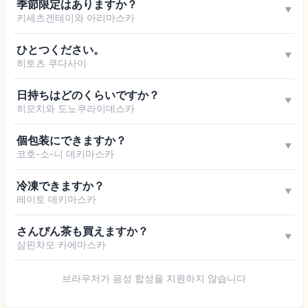
季節限定はありますか？
▼
키세츠겐테이와 아리마스카
ひとつください。
▼
히토츠 쿠다사이
日持ちはどのくらいですか？
▼
히모치와 도노쿠라이데스카
個包装にできますか？
▼
코호-소-니 데키마스카
冷凍できますか？
▼
레이토 데키마스카
さんぴん茶も買えますか？
▼
삼핀차모 카에마스카
브라우저가 음성 합성을 지원하지 않습니다