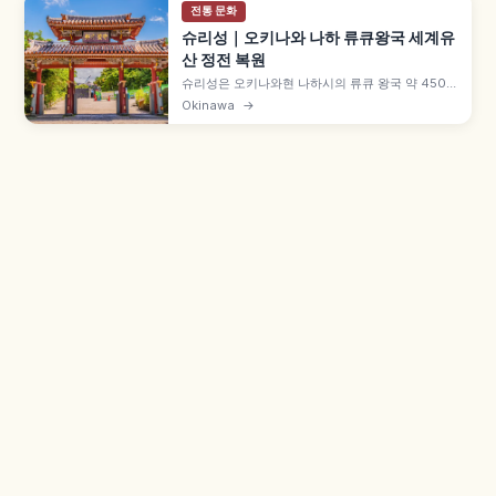
전통 문화
슈리성｜오키나와 나하 류큐왕국 세계유
산 정전 복원
슈리성은 오키나와현 나하시의 류큐 왕국 약 450년
중심지로, 14세기 창건되었습니다. 2000년 세계유
Okinawa
→
산 '류큐 왕국의 구스크 및 관련 유산군' 등재, 2019
년 10월 화재로 소실된 정전은 2026년도 완공 목
표로 복원 중, 슈레이몬, 유이레일 슈리역 도보 15분
등을 함께 안내합니다.