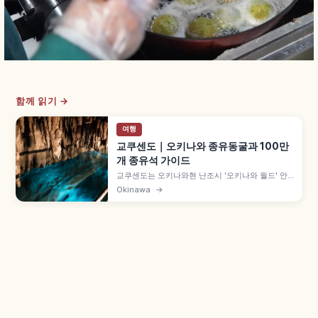
함께 읽기 →
여행
교쿠센도｜오키나와 종유동굴과 100만
개 종유석 가이드
교쿠센도는 오키나와현 난조시 '오키나와 월드' 안
의 종유동굴로, 총 길이 약 5,000m·종유석 100만
Okinawa
→
개 이상의 대규모 동굴입니다. 약 890m 일반 공개
구간, 약 2만 개 고드름 종유석 '야리 천장', '황금의
술잔' 림스톤, 연중 약 21℃의 쾌적한 환경 등을 함
께 안내합니다.