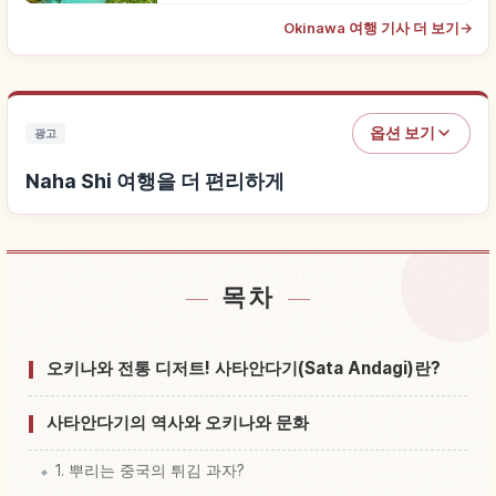
Okinawa 여행 기사 더 보기
→
옵션 보기
광고
Naha Shi 여행을 더 편리하게
목차
Naha Shi 근처 숙소 찾기
↗
Naha Shi 체험 찾기
↗
오키나와 전통 디저트! 사타안다기(Sata Andagi)란?
사타안다기의 역사와 오키나와 문화
1. 뿌리는 중국의 튀김 과자?