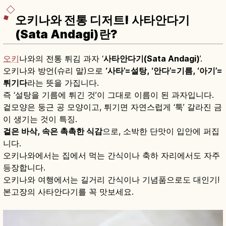
오키나와 전통 디저트! 사타안다기
(Sata Andagi)란?
오키
나와의 전통 튀김 과자 ‘
사타안다기(Sata Andagi)
’.
오키나와 방언(슈리 말)으로
‘사타’=설탕, ‘안다’=기름, ‘아기’=
튀기다
라는 뜻을 가집니다.
즉 ‘설탕을 기름에 튀긴 것’이 그대로 이름이 된 과자입니다.
겉모양은 둥근 공 모양이고, 튀기면 자연스럽게 ‘툭’ 갈라진 금
이 생기는 것이 특징.
겉은 바삭, 속은 촉촉한 식감
으로, 소박한 단맛이 입안에 퍼집
니다.
오키나와에서는 집에서 먹는 간식이나 축하 자리에서도 자주
등장합니다.
오키나와 여행에서는 길거리 간식이나 기념품으로도 대인기!
본고장의 사타안다기를 꼭 맛보세요.