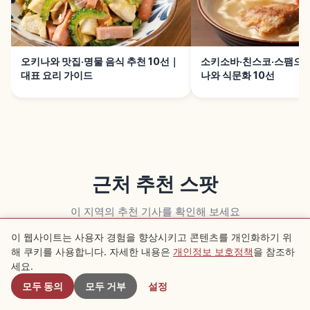
오키나와 맛집·명물 음식 추천 10선｜
소키소바·친스코·스팸으로
대표 요리 가이드
나와 식문화 10선
근처 추천 스팟
이 지역의 추천 기사를 확인해 보세요
이 웹사이트는 사용자 경험을 향상시키고 콘텐츠를 개인화하기 위
해 쿠키를 사용합니다. 자세한 내용은
개인정보 보호정책
을 참조하
근처 스팟
여행
여행
세요.
모두 동의
모두 거부
설정