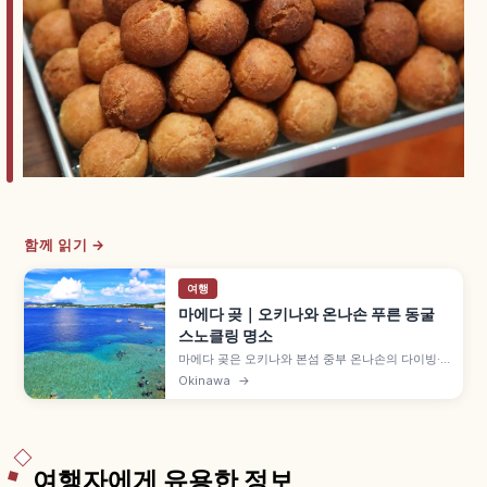
함께 읽기 →
여행
마에다 곶｜오키나와 온나손 푸른 동굴
스노클링 명소
마에다 곶은 오키나와 본섬 중부 온나손의 다이빙·
스노클링 명소로, '푸른 동굴'은 동굴 입구 햇빛이 하
Okinawa
→
얀 해저에 반사되어 수면이 신비로운 푸른빛으로 빛
나는 절경입니다. 나하 공항에서 차로 약 1시간~1시
간 30분, 약 180대 유료 주차장(1시간 100엔) 등을
함께 안내합니다.
여행자에게 유용한 정보