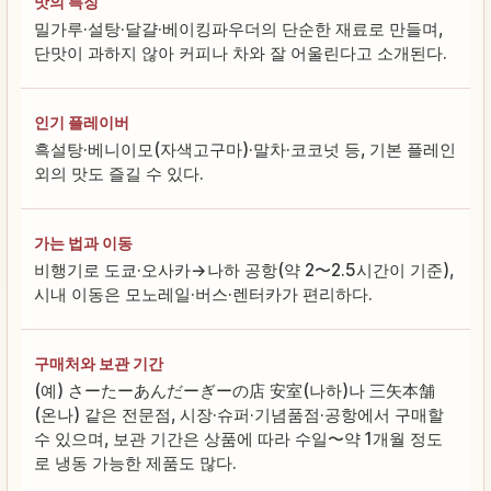
맛의 특징
밀가루·설탕·달걀·베이킹파우더의 단순한 재료로 만들며,
단맛이 과하지 않아 커피나 차와 잘 어울린다고 소개된다.
인기 플레이버
흑설탕·베니이모(자색고구마)·말차·코코넛 등, 기본 플레인
외의 맛도 즐길 수 있다.
가는 법과 이동
비행기로 도쿄·오사카→나하 공항(약 2〜2.5시간이 기준),
시내 이동은 모노레일·버스·렌터카가 편리하다.
구매처와 보관 기간
(예) さーたーあんだーぎーの店 安室(나하)나 三矢本舗
(온나) 같은 전문점, 시장·슈퍼·기념품점·공항에서 구매할
수 있으며, 보관 기간은 상품에 따라 수일〜약 1개월 정도
로 냉동 가능한 제품도 많다.