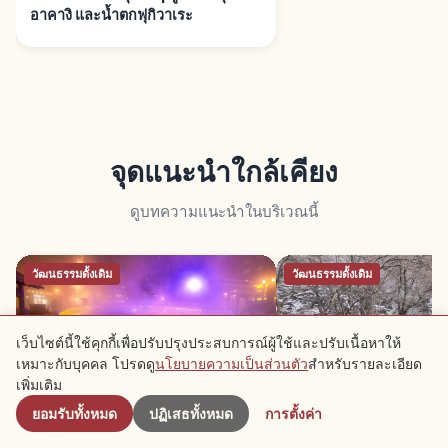
อาคางิ และน้ำตกฟุกิวาเระ
จุดแนะนำใกล้เคียง
ดูบทความแนะนำในบริเวณนี้
วัฒนธรรมดั้งเดิม
วัฒนธรรมดั้งเดิม
เว็บไซต์นี้ใช้คุกกี้เพื่อปรับปรุงประสบการณ์ผู้ใช้และปรับเนื้อหาให้
เหมาะกับบุคคล โปรดดู
นโยบายความเป็นส่วนตัว
สำหรับรายละเอียด
ใกล้เคียง
เพิ่มเติม
ยอมรับทั้งหมด
ปฏิเสธทั้งหมด
การตั้งค่า
คุซัตสึออนเซ็น กุนมะ: 1 ใน 3 ออนเซ็น
อิคาโฮะออนเซ็น กุนมะ: 
ดัง ยูบาตาเกะและยุโมมิ
งาเนะ-ชิโรงาเนะ และมัน