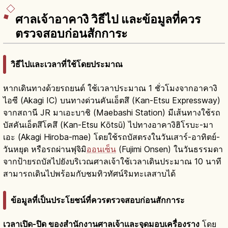
ศาลเจ้าอาคางิ วิธีไป และข้อมูลที่ควร
ตรวจสอบก่อนสักการะ
วิธีไปและเวลาที่ใช้โดยประมาณ
หากเดินทางด้วยรถยนต์ ใช้เวลาประมาณ 1 ชั่วโมงจากอาคางิ
ไอซี (Akagi IC) บนทางด่วนคันเอ็ตสึ (Kan-Etsu Expressway)
จากสถานี JR มาเอะบาชิ (Maebashi Station) มีเส้นทางใช้รถ
บัสคันเอ็ตสึโคสึ (Kan-Etsu Kōtsū) ไปทางอาคางิฮิโรบะ-มา
เอะ (Akagi Hiroba-mae) โดยใช้รถบัสตรงในวันเสาร์-อาทิตย์-
วันหยุด หรือรถผ่านฟุจิมิ
ออนเซ็น
(Fujimi Onsen) ในวันธรรมดา
จากป้ายรถบัสไปยังบริเวณศาลเจ้าใช้เวลาเดินประมาณ 10 นาที
สามารถเดินไปพร้อมกับชมทิวทัศน์ริมทะเลสาบได้
ข้อมูลที่เป็นประโยชน์ที่ควรตรวจสอบก่อนสักการะ
เวลาเปิด-ปิด ของสำนักงานศาลเจ้าและจุดมอบเครื่องราง
โดย