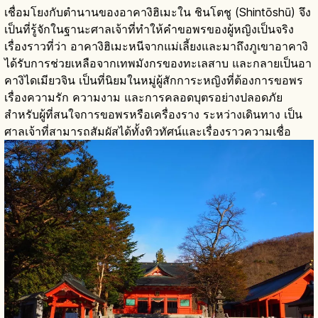
เชื่อมโยงกับตำนานของอาคางิฮิเมะใน ชินโตชู (Shintōshū) จึง
เป็นที่รู้จักในฐานะศาลเจ้าที่ทำให้คำขอพรของผู้หญิงเป็นจริง
เรื่องราวที่ว่า อาคางิฮิเมะหนีจากแม่เลี้ยงและมาถึงภูเขาอาคางิ
ได้รับการช่วยเหลือจากเทพมังกรของทะเลสาบ และกลายเป็นอา
คางิไดเมียวจิน เป็นที่นิยมในหมู่ผู้สักการะหญิงที่ต้องการขอพร
เรื่องความรัก ความงาม และการคลอดบุตรอย่างปลอดภัย
สำหรับผู้ที่สนใจการขอพรหรือเครื่องราง ระหว่างเดินทาง เป็น
ศาลเจ้าที่สามารถสัมผัสได้ทั้งทิวทัศน์และเรื่องราวความเชื่อ