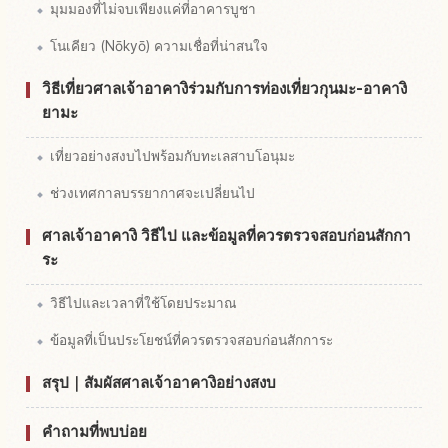
มุมมองที่ไม่จบเพียงแค่ที่อาคารบูชา
โนเคียว (Nōkyō) ความเชื่อที่น่าสนใจ
วิธีเที่ยวศาลเจ้าอาคางิร่วมกับการท่องเที่ยวกุนมะ-อาคางิ
ยามะ
เที่ยวอย่างสงบไปพร้อมกับทะเลสาบโอนุมะ
ช่วงเทศกาลบรรยากาศจะเปลี่ยนไป
ศาลเจ้าอาคางิ วิธีไป และข้อมูลที่ควรตรวจสอบก่อนสักกา
ระ
วิธีไปและเวลาที่ใช้โดยประมาณ
ข้อมูลที่เป็นประโยชน์ที่ควรตรวจสอบก่อนสักการะ
สรุป｜สัมผัสศาลเจ้าอาคางิอย่างสงบ
คำถามที่พบบ่อย