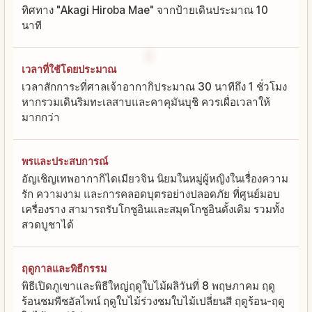
ทิศทาง "Akagi Hiroba Mae" จากป้ายเดินประมาณ 10
นาที
เวลาที่ใช้โดยประมาณ
เวลาสักการะที่ศาลเจ้าอากากิประมาณ 30 นาทีถึง 1 ชั่วโมง
หากรวมเดินริมทะเลสาบและคาคุมันบุชิ ควรเผื่อเวลาให้
มากกว่า
พรและประสบการณ์
อัญเชิญเทพอากากิไดเมียวจิน นิยมในหมู่ผู้หญิงในเรื่องความ
รัก ความงาม และการคลอดบุตรอย่างปลอดภัย ที่ศูนย์มอบ
เครื่องราง สามารถรับโกชูอินและสมุดโกชูอินดั้งเดิม รวมทั้ง
สวดบูชาได้
ฤดูกาลและพิธีกรรม
พิธีเปิดภูเขาและพิธีใหญ่ฤดูใบไม้ผลิวันที่ 8 พฤษภาคม ฤดู
ร้อนชมพืชอัลไพน์ ฤดูใบไม้ร่วงชมใบไม้เปลี่ยนสี ฤดูร้อน-ฤดู