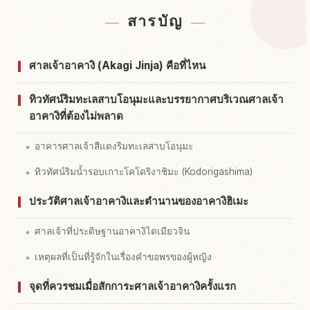
หาที่พักใกล้ศาลเจ้า Akagi Jinja, Fujimichou
↗
สารบัญ
หากิจกรรมในศาลเจ้า Akagi Jinja, Fujimichou
↗
ศาลเจ้าอาคางิ (Akagi Jinja) คือที่ไหน
ทิวทัศน์ริมทะเลสาบโอนุมะและบรรยากาศบริเวณศาลเจ้า
อาคางิที่ต้องไม่พลาด
อาคารศาลเจ้าสีแดงริมทะเลสาบโอนุมะ
ทิวทัศน์ริมน้ำรอบเกาะโคโดริงาชิมะ (Kodorigashima)
ประวัติศาลเจ้าอาคางิและตำนานของอาคางิฮิเมะ
ศาลเจ้าที่ประดิษฐานอาคางิไดเมียวจิน
เหตุผลที่เป็นที่รู้จักในเรื่องคำขอพรของผู้หญิง
จุดที่ควรชมเมื่อสักการะศาลเจ้าอาคางิครั้งแรก