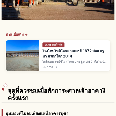
อ่านเพิ่มเติม →
วัฒนธรรมดั้งเดิม
โรงไหมโทมิโอกะ กุนมะ: ปี 1872 ปอล บรู
นา มรดกโลก 2014
โทมิโอกะ เซย์ชิโจ (Tomioka Seishijō) คือโรงปั่น
ไหมเมืองโทมิโอกะ จ.กุนมะ ก่อตั้งปี 1872 โดยรัฐบาล
Gunma
→
เมจิและวิศวกรปอล บรูนา มรดกโลกปี 2014 อาคาร
หลัก 3 สมบัติชาติ
จุดที่ควรชมเมื่อสักการะศาลเจ้าอาคางิ
ครั้งแรก
มุมมองที่ไม่จบเพียงแค่ที่อาคารบูชา