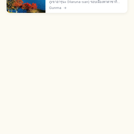
ภูเขาฮารุนะ (Haruna-san) รอบเมืองทาคาซากิ
จ.กุนมะ ภูมิประเทศภูเขาไฟ ยอดสูงสุดคามงะตาเกะ
Gunma
→
1,449 ม. 1 ใน "โจโมะ ซันซัง" คู่อากางิและเมียวกิ
ใกล้ยอดมีทะเลสาบฮารุนะ