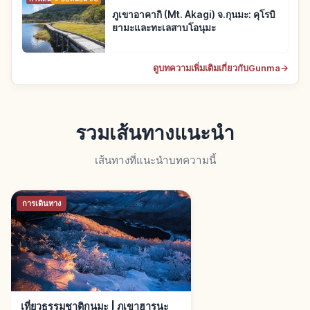
ภูเขาอาคากิ (Mt. Akagi) จ.กุนมะ: คุโรบิ
ยามะและทะเลสาบโอนุมะ
ดูบทความเพิ่มเติมเกี่ยวกับGunma
→
รวมเส้นทางแนะนำ
เส้นทางที่แนะนำบทความนี้
การเดินทาง
เที่ยวธรรมชาติกุนมะ | ภูเขาฮารุนะ