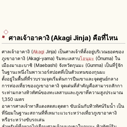
ศาลเจ้าอาคางิ (Akagi Jinja) คือที่ไหน
ศาลเจ้าอาคางิ (
Akagi
Jinja) เป็นศาลเจ้าที่ตั้งอยู่บริเวณยอดของ
ภูเขาอาคางิ (Akagi-yama) ริมทะเลสาบ
โอนุมะ
(Ōnuma) ใน
เมืองมาเอะบาชิ (Maebashi) จังหวัดกุนมะ (Gunma) เป็นที่รู้จัก
ในฐานะหนึ่งในพาวเวอร์สปอตที่เป็นตัวแทนของกุนมะ
ตั้งอยู่ในพื้นที่ที่รวบรวมจุดเริ่มต้นการปีนเขาและจุดศูนย์กลาง
การท่องเที่ยวของภูเขาอาคางิ จุดเด่นที่สำคัญคือสามารถสักกา
ระท่ามกลางทิวทัศน์ของทะเลสาบและภูเขาที่ความสูงประมาณ
1,350 เมตร
อาคารศาลเจ้าทาสีแดงสดสะดุดตา ขับเน้นกับทิวทัศน์ริมน้ำ เป็น
ที่นิยมในฐานะสถานที่ที่เหมาะแวะระหว่างเที่ยวภูเขาอาคางิ
หรือระหว่างขับรถเล่น
สำหรับผู้ที่อยากไปเยือนศาลเจ้าบนภูเขาในกุนมะ ทิวทัศน์ริม