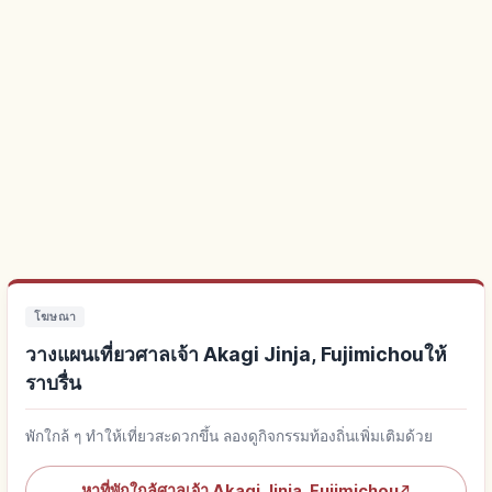
โฆษณา
วางแผนเที่ยวศาลเจ้า Akagi Jinja, Fujimichouให้
ราบรื่น
พักใกล้ ๆ ทำให้เที่ยวสะดวกขึ้น ลองดูกิจกรรมท้องถิ่นเพิ่มเติมด้วย
หาที่พักใกล้ศาลเจ้า Akagi Jinja, Fujimichou
↗