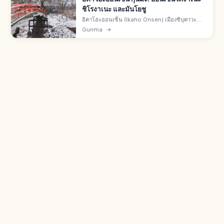
ชิโรงาเนะ และมันโยชู
อิคาโฮะออนเซ็น (Ikaho Onsen) เมืองชิบุคาวะ
จ.กุนมะ เมืองออนเซ็นเก่าที่ปรากฏใน "มันโยชู"
Gunma
→
น้ำแร่ 2 ชนิด "โคงาเนะโนะยุ" และ "ชิโรงาเนะโนะ
ยุ" ถนนบันไดหินและเรียวกัง