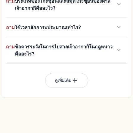
ถาม
ประเภทของโกะชุอินและสมุดโกะชุอินของศาล
keyboard_arrow_down
เจ้าอากากิคืออะไร?
keyboard_arrow_down
ถาม
ใช้เวลาสักการะประมาณเท่าไร?
ถาม
ข้อควรระวังในการไปศาลเจ้าอากากิในฤดูหนาว
keyboard_arrow_down
คืออะไร?
add
ดูเพิ่มเติม