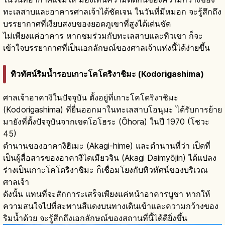
ทะเลสาบและอาคารศาลเจ้าได้ชัดเจน ในวันที่มีหมอก จะรู้สึกถึง
บรรยากาศที่เงียบสงบของยอดภูเขาที่สูงได้เด่นชัด
ไม่เพียงแค่อาคาร หากชมร่วมกับทะเลสาบและทิวเขา ก็จะ
เข้าใจบรรยากาศที่เป็นเอกลักษณ์ของศาลเจ้าแห่งนี้ได้ง่ายขึ้น
ทิวทัศน์ริมน้ำรอบเกาะโคโดริงาชิมะ (Kodorigashima)
ศาลเจ้าอาคางิในปัจจุบัน ตั้งอยู่ที่เกาะโคโดริงาชิมะ
(Kodorigashima) ที่ยื่นออกมาในทะเลสาบโอนุมะ ได้รับการย้าย
มายังที่ตั้งปัจจุบันจากเขตโอโฮระ (Ōhora) ในปี 1970 (โชวะ
45)
ตำนานของอาคางิฮิเมะ (Akagi-hime) และตำนานที่ว่า เป็ดที่
เป็นผู้สื่อสารของอาคางิไดเมียวจิน (Akagi Daimyōjin) ได้แปลง
ร่างเป็นเกาะโคโดริงาชิมะ ก็เชื่อมโยงกับทิวทัศน์ของบริเวณ
ศาลเจ้า
ดังนั้น แทนที่จะสักการะเสร็จเพียงแค่หน้าอาคารบูชา หากให้
ความสนใจไปที่สะพานสีแดงบนทางเดินเข้าและความกว้างของ
ริมน้ำด้วย จะรู้สึกถึงเอกลักษณ์ของสถานที่นี้ได้ดียิ่งขึ้น