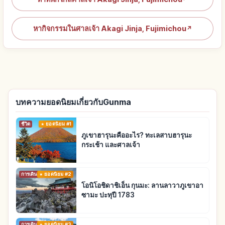
หากิจกรรมในศาลเจ้า Akagi Jinja, Fujimichou
↗
บทความยอดนิยมเกี่ยวกับGunma
ชีวิต
ยอดนิยม #1
ภูเขาฮารุนะคืออะไร? ทะเลสาบฮารุนะ
กระเช้า และศาลเจ้า
การเดินทาง
ยอดนิยม #2
โอนิโอชิดาชิเอ็น กุนมะ: ลานลาวาภูเขาอา
ซามะ ปะทุปี 1783
การเดินทาง
ยอดนิยม #3