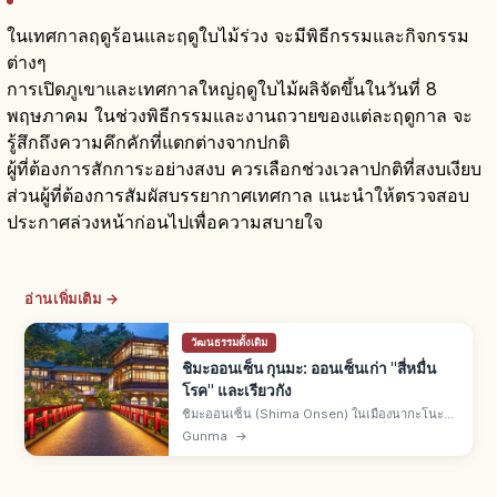
ในเทศกาลฤดูร้อนและฤดูใบไม้ร่วง จะมีพิธีกรรมและกิจกรรม
ต่างๆ
การเปิดภูเขาและเทศกาลใหญ่ฤดูใบไม้ผลิจัดขึ้นในวันที่ 8
พฤษภาคม ในช่วงพิธีกรรมและงานถวายของแต่ละฤดูกาล จะ
รู้สึกถึงความคึกคักที่แตกต่างจากปกติ
ผู้ที่ต้องการสักการะอย่างสงบ ควรเลือกช่วงเวลาปกติที่สงบเงียบ
ส่วนผู้ที่ต้องการสัมผัสบรรยากาศเทศกาล แนะนำให้ตรวจสอบ
ประกาศล่วงหน้าก่อนไปเพื่อความสบายใจ
อ่านเพิ่มเติม →
วัฒนธรรมดั้งเดิม
ชิมะออนเซ็น กุนมะ: ออนเซ็นเก่า "สี่หมื่น
โรค" และเรียวกัง
ชิมะออนเซ็น (Shima Onsen) ในเมืองนากะโนะโจ
อ.อากัตสึมะ จ.กุนมะ ออนเซ็นเก่าแก่ ชื่อมาจาก
Gunma
→
"รักษาได้สี่หมื่นโรค" สมัยเอ็นเรียคุ 782-806 และ
เอเอ็น 989 ตำนานค้นพบ