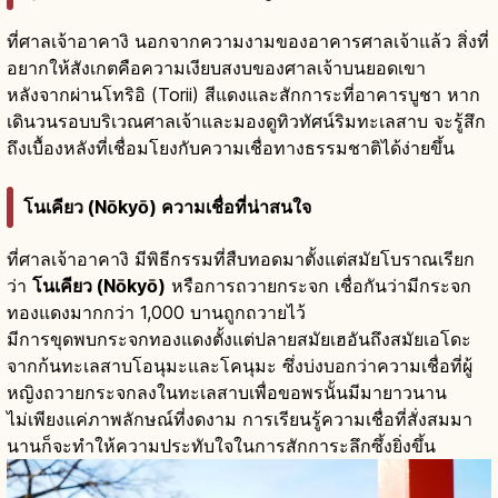
ที่ศาลเจ้าอาคางิ นอกจากความงามของอาคารศาลเจ้าแล้ว สิ่งที่
อยากให้สังเกตคือความเงียบสงบของศาลเจ้าบนยอดเขา
หลังจากผ่านโทริอิ (Torii) สีแดงและสักการะที่อาคารบูชา หาก
เดินวนรอบบริเวณศาลเจ้าและมองดูทิวทัศน์ริมทะเลสาบ จะรู้สึก
ถึงเบื้องหลังที่เชื่อมโยงกับความเชื่อทางธรรมชาติได้ง่ายขึ้น
โนเคียว (Nōkyō) ความเชื่อที่น่าสนใจ
ที่ศาลเจ้าอาคางิ มีพิธีกรรมที่สืบทอดมาตั้งแต่สมัยโบราณเรียก
ว่า
โนเคียว (Nōkyō)
หรือการถวายกระจก เชื่อกันว่ามีกระจก
ทองแดงมากกว่า 1,000 บานถูกถวายไว้
มีการขุดพบกระจกทองแดงตั้งแต่ปลายสมัยเฮอันถึงสมัยเอโดะ
จากก้นทะเลสาบโอนุมะและโคนุมะ ซึ่งบ่งบอกว่าความเชื่อที่ผู้
หญิงถวายกระจกลงในทะเลสาบเพื่อขอพรนั้นมีมายาวนาน
ไม่เพียงแค่ภาพลักษณ์ที่งดงาม การเรียนรู้ความเชื่อที่สั่งสมมา
นานก็จะทำให้ความประทับใจในการสักการะลึกซึ้งยิ่งขึ้น