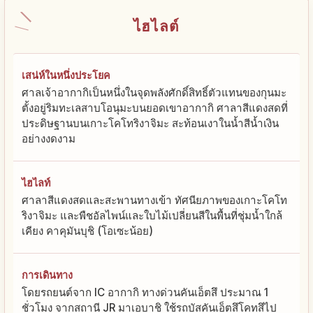
ไฮไลต์
เสน่ห์ในหนึ่งประโยค
ศาลเจ้าอากากิเป็นหนึ่งในจุดพลังศักดิ์สิทธิ์ตัวแทนของกุนมะ
ตั้งอยู่ริมทะเลสาบโอนุมะบนยอดเขาอากากิ ศาลาสีแดงสดที่
ประดิษฐานบนเกาะโคโทริงาจิมะ สะท้อนเงาในน้ำสีน้ำเงิน
อย่างงดงาม
ไฮไลท์
ศาลาสีแดงสดและสะพานทางเข้า ทัศนียภาพของเกาะโคโท
ริงาจิมะ และพืชอัลไพน์และใบไม้เปลี่ยนสีในพื้นที่ชุ่มน้ำใกล้
เคียง คาคุมันบุชิ (โอเซะน้อย)
การเดินทาง
โดยรถยนต์จาก IC อากากิ ทางด่วนคันเอ็ตสึ ประมาณ 1
ชั่วโมง จากสถานี JR มาเอบาชิ ใช้รถบัสคันเอ็ตสึโคทสึไป