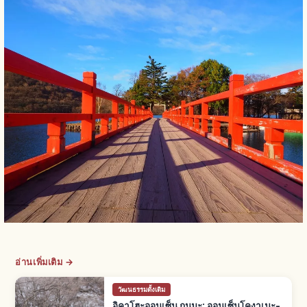
อ่านเพิ่มเติม →
วัฒนธรรมดั้งเดิม
อิคาโฮะออนเซ็น กุนมะ: ออนเซ็นโคงาเนะ-