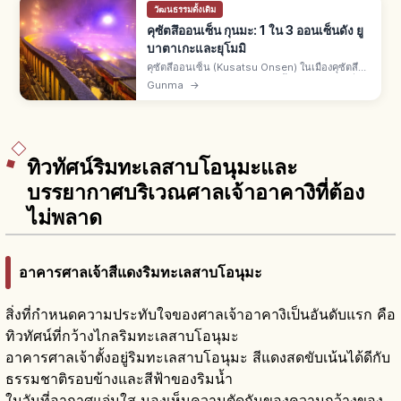
วัฒนธรรมดั้งเดิม
คุซัตสึออนเซ็น กุนมะ: 1 ใน 3 ออนเซ็นดัง ยู
บาตาเกะและยุโมมิ
คุซัตสึออนเซ็น (Kusatsu Onsen) ในเมืองคุซัตสึ
อ.อากัตสึมะ จ.กุนมะ 1 ใน 3 บ่อน้ำพุร้อนดังของญี่ปุ่น
Gunma
→
ยูบาตาเกะลานน้ำพุร้อน ปรากฏในคุซัตสึบุชิ น้ำกรด
แรงและยุโมมิ
ทิวทัศน์ริมทะเลสาบโอนุมะและ
บรรยากาศบริเวณศาลเจ้าอาคางิที่ต้อง
ไม่พลาด
อาคารศาลเจ้าสีแดงริมทะเลสาบโอนุมะ
สิ่งที่กำหนดความประทับใจของศาลเจ้าอาคางิเป็นอันดับแรก คือ
ทิวทัศน์ที่กว้างไกลริมทะเลสาบโอนุมะ
อาคารศาลเจ้าตั้งอยู่ริมทะเลสาบโอนุมะ สีแดงสดขับเน้นได้ดีกับ
ธรรมชาติรอบข้างและสีฟ้าของริมน้ำ
ในวันที่อากาศแจ่มใส มองเห็นความตัดกันของความกว้างของ