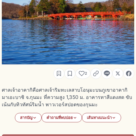
2
ศาลเจ้าอาคากิคือศาลเจ้าริมทะเลสาบโอนุมะบนภูเขาอาคากิ
มาเอะบาชิ จ.กุนมะ ที่ความสูง 1,350 ม. อาคารทาสีแดงสด ขับ
เน้นกับทิวทัศน์ริมน้ำ พาวเวอร์สปอตของกุนมะ
สารบัญ
คำถามที่พบบ่อย
เส้นทางแนะนำ