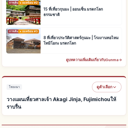
การเดินทาง
ยอดนิยม #2
15 ที่เที่ยวกุนมะ | ออนเซ็น มรดกโลก
ธรรมชาติ
การเดินทาง
ยอดนิยม #3
8 ที่เที่ยวประวัติศาสตร์กุนมะ | โรงงานทอไหม
โทมิโอกะ มรดกโลก
ดูบทความเพิ่มเติมเกี่ยวกับGunma
→
ดูตัวเลือก
โฆษณา
วางแผนเที่ยวศาลเจ้า Akagi Jinja, Fujimichouให้
ราบรื่น