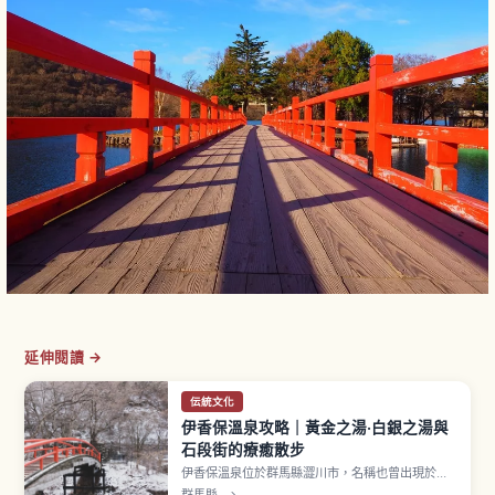
延伸閱讀 →
伝統文化
伊香保溫泉攻略｜黃金之湯·白銀之湯與
石段街的療癒散步
伊香保溫泉位於群馬縣澀川市，名稱也曾出現於
《萬葉集》中，是歷史悠久的溫泉地。特色是能享