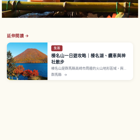
延伸閱讀 →
生活
榛名山一日遊攻略｜榛名湖、纜車與神
社散步
榛名山是群馬縣高崎市周邊的火山地形區域，與赤
城山、妙義山並列「上毛三山」。介紹榛名湖、榛
群馬縣
→
名富士纜車、榛名神社參道與巨岩老杉景觀，適合
安排湖畔散步與一日遊。