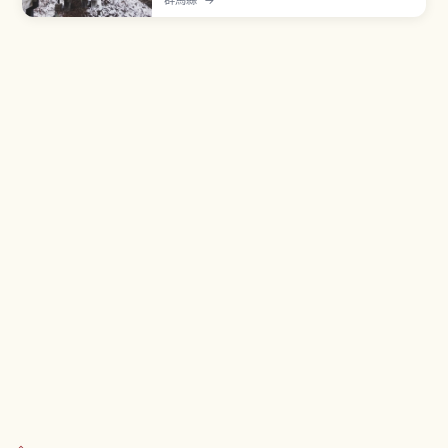
群馬縣
→
受兩種泉質：含鐵成分接觸空氣氧化後呈茶褐色的
「黃金之湯」、無色透明的「白銀之湯」。中心有
365階石階延伸的「石段街」，蘊含「希望溫泉街
一年365天熱鬧興旺」的心願。