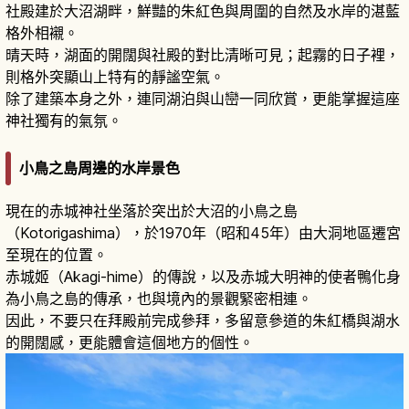
社殿建於大沼湖畔，鮮豔的朱紅色與周圍的自然及水岸的湛藍
格外相襯。
晴天時，湖面的開闊與社殿的對比清晰可見；起霧的日子裡，
則格外突顯山上特有的靜謐空氣。
除了建築本身之外，連同湖泊與山巒一同欣賞，更能掌握這座
神社獨有的氣氛。
小鳥之島周邊的水岸景色
現在的赤城神社坐落於突出於大沼的小鳥之島
（Kotorigashima），於1970年（昭和45年）由大洞地區遷宮
至現在的位置。
赤城姬（Akagi-hime）的傳說，以及赤城大明神的使者鴨化身
為小鳥之島的傳承，也與境內的景觀緊密相連。
因此，不要只在拜殿前完成參拜，多留意參道的朱紅橋與湖水
的開闊感，更能體會這個地方的個性。