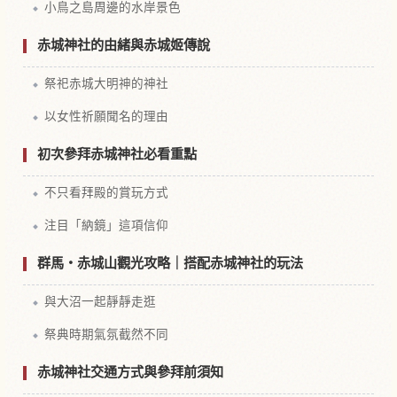
小鳥之島周邊的水岸景色
赤城神社的由緒與赤城姬傳說
祭祀赤城大明神的神社
以女性祈願聞名的理由
初次參拜赤城神社必看重點
不只看拜殿的賞玩方式
注目「納鏡」這項信仰
群馬・赤城山觀光攻略｜搭配赤城神社的玩法
與大沼一起靜靜走逛
祭典時期氣氛截然不同
赤城神社交通方式與參拜前須知