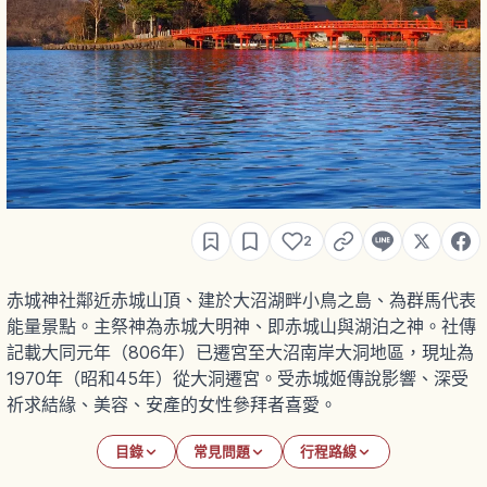
2
赤城神社鄰近赤城山頂、建於大沼湖畔小鳥之島、為群馬代表
能量景點。主祭神為赤城大明神、即赤城山與湖泊之神。社傳
記載大同元年（806年）已遷宮至大沼南岸大洞地區，現址為
1970年（昭和45年）從大洞遷宮。受赤城姬傳說影響、深受
祈求結緣、美容、安產的女性參拜者喜愛。
目錄
常見問題
行程路線