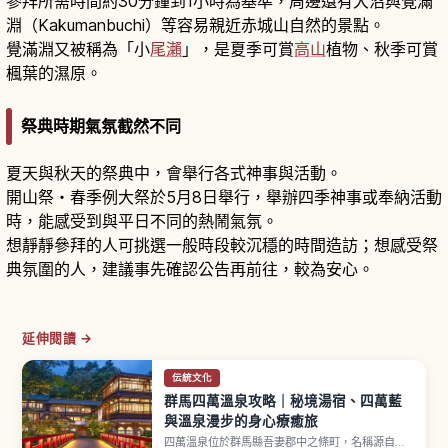
參拜所需時間約30分鐘到1小時為基準，周邊還有大沼與覺滿
淵（Kakumanbuchi）等容易親近赤城山自然的景點。
覺滿淵又被稱為「小
尾瀨
」，是夏季可賞
高山
植物、秋季可賞
楓葉的濕原。
祭典時期氣氛截然不同
夏天與秋天的祭典中，會舉行各式神事與活動。
開山祭・春季例大祭於5月8日舉行，舉辦四季神事或奉納活動
時，能感受到與平日不同的熱鬧氣氛。
想靜靜參拜的人可挑選一般時段較沉穩的時間造訪；想感受祭
典氛圍的人，建議事先確認公告再前往，較為安心。
延伸閱讀 →
伝統文化
群馬四萬溫泉攻略｜秘境湯宿、四萬藍
與溫泉漫步的身心療癒旅
四萬溫泉位於群馬縣吾妻郡中之條町，名稱源自