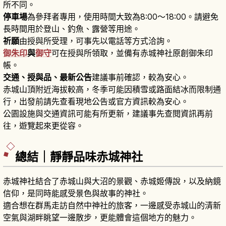
所不同。
停車場
為參拜者專用，使用時間大致為8:00〜18:00。請避免
長時間用於登山、釣魚、露營等用途。
祈願
由授與所受理，可事先以電話等方式洽詢。
御朱印
與
御守
可在授與所領取，並備有赤城神社原創御朱印
帳。
交通、授與品、最新公告
建議事前確認，較為安心。
赤城山頂附近海拔較高，冬季可能因積雪或路面結冰而限制通
行，出發前請先查看現地公告或官方資訊較為安心。
公園設施與交通資訊可能有所更新，建議事先查閱資訊再前
往，遊覽起來更從容。
總結｜靜靜品味赤城神社
赤城神社結合了赤城山與大沼的景觀、赤城姬傳說，以及納鏡
信仰，是同時能感受景色與故事的神社。
適合想在群馬走訪自然中神社的旅客，一邊感受赤城山的清新
空氣與湖畔眺望一邊散步，更能體會這個地方的魅力。