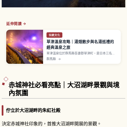
延伸閱讀 →
伝統文化
草津溫泉攻略｜湯畑散步與名湯巡禮的
經典溫泉之旅
草津溫泉位於群馬縣吾妻郡草津町，是日本三名泉
之一。自然湧出量據稱每分鐘超過32,300公升，是
群馬縣
→
日本國內數一數二湯量，溫泉水呈強酸性，湯畑源
泉 pH 值約2.1。「湯畑」是溫泉街中心象徵景觀，
可看到沿木樋讓溫泉自然降溫的機制。「熱乃湯」
湯揉み表演與「西之河原露天風呂」。
赤城神社必看亮點｜大沼湖畔景觀與境
內氛圍
佇立於大沼湖畔的朱紅社殿
決定赤城神社印象的，首推大沼湖畔開展的景觀。