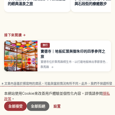
的經典溫泉之旅
與石段街的療癒散步
接下來閱讀 →
旅行
寶德寺｜地板紅葉與御朱印的四季參拜之
旅
寶德寺位於群馬縣桐生市，以打磨地板映出季節景色
的「地板紅葉」聞名。本文介紹新綠、風鈴、紅葉、
群馬縣
→
御朱印與拍照攻略。
※ 文章內容基於撰寫時的資訊，可能與當前情況有所不同。此外，我們不保證所發
佈內容的準確性和完整性，敬請諒解。
本網站使用Cookie來改善用戶體驗並個性化內容。詳情請參閱
隱私
附近景點
廣告
本文可能包含廣告（聯盟連結），透過連結完成預訂時本站可能獲得佣
金。
政策
。
全部接受
全部拒絕
設置