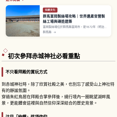
伝統文化
群馬富岡製絲場攻略｜世界遺產官營製
絲工場與磚造建築
富岡製絲場位於群馬縣富岡市，是1872年（明治5
年）設立的官營機械製絲工場，由法國技術者保
群馬縣
→
羅・布律納指導建造。2014年登錄 UNESCO 世界
文化遺產「富岡製絲場與絹產業遺產群」。繰絲
所、東置繭所、西置繭所3棟指定國寶。木骨煉瓦造
東置繭所長約104公尺、繰絲所長約140公尺。
初次參拜赤城神社必看重點
不只看拜殿的賞玩方式
到赤城神社時，除了欣賞社殿之美，也別忘了感受山上神社特
有的靜謐氛圍。
穿過朱紅鳥居在拜殿合掌參拜後，繞行境內一圈眺望湖畔風
景，更能體會這裡與自然信仰深深結合的歷史背景。
注目「納鏡」這項信仰