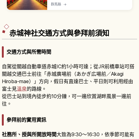
「能療癒四萬種疾病」的傳說。延曆年間坂上田村
群馬縣
→
麻呂、永延3年（989年）源賴光家臣碓氷貞光發
現等開湯傳說。昭和29年（1954年）指定國民保
養溫泉地。「積善館」創業元祿7年（1694年），
「元祿之湯」昭和5年建造，日歸入浴約1,500日
圓。
赤城神社交通方式與參拜前須知
交通方式與所需時間
自駕從關越自動車道赤城IC約1小時可達；從JR前橋車站可搭
關越交通巴士前往「赤城廣場前（あかぎ広場前／Akagi
Hiroba-mae）」方向，假日有直達巴士、平日則可利用經由
富士見
溫泉
的路線。
從巴士站到境內徒步約10分鐘，可一邊欣賞湖畔風景一邊前
往。
參拜前的實用資訊
社務所、授與所開放時間
大致為9:30〜16:30，依季節可能有