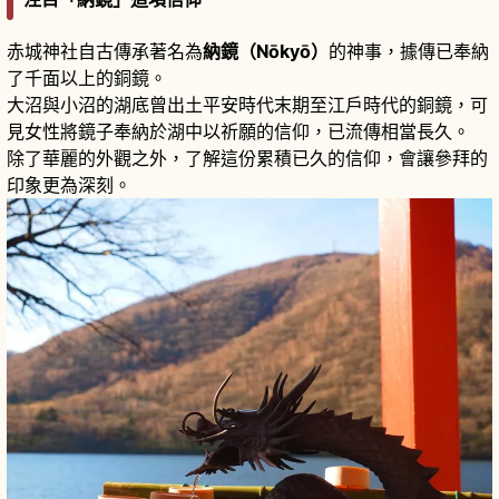
赤城神社自古傳承著名為
納鏡（Nōkyō）
的神事，據傳已奉納
了千面以上的銅鏡。
大沼與小沼的湖底曾出土平安時代末期至江戶時代的銅鏡，可
見女性將鏡子奉納於湖中以祈願的信仰，已流傳相當長久。
除了華麗的外觀之外，了解這份累積已久的信仰，會讓參拜的
印象更為深刻。