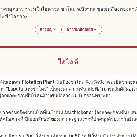
มรดกอุตสาหกรรมในไอคาวะ ซาโดะ จ.นีงาตะ ของเหมืองทองคำเง
งไฟฟ้าไอคาวะ
สารบัญ
คำถามที่พบบ่อย
ไฮไลต์
Kitazawa Flotation Plant ในเมืองซาโดะ จังหวัดนีงาตะ เป็นซากอุต
ว่า “Laputa แห่งซาโดะ” เป็นมรดกความทันสมัยที่สามารถสัมผัสคอนก
(ถังตกตะกอนข้น) เส้นผ่านศูนย์กลาง 50 เมตรอันทรงพลัง
ซากคอนกรีตขั้นบันไดที่แผ่ไปบนเนิน thickener (ถังตกตะกอนข้น) เส้
ทัศนียภาพที่เป็นเอกลักษณ์ของเสาและฐานรากที่ปกคลุมด้วยเถาวัลย์แ
จาก Ryotsu Port ใช้รถยนต์ประมาณ 50 นาที ใช้รถบัสประจำทาง (