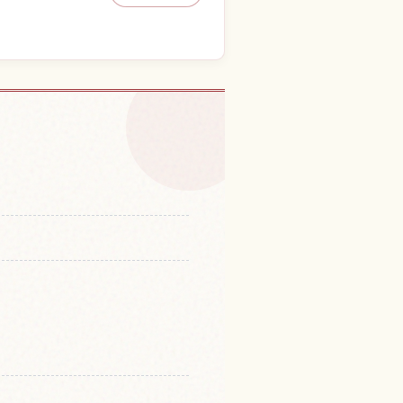
Kitazawa Fuyuu Senkou Ba
↗
to