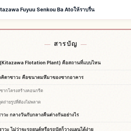
itazawa Fuyuu Senkou Ba Atoให้ราบรื่น
หากิจกรรมในKokushi Ato 
azawa Fuyuu Senkou Ba Ato
↗
A
สารบัญ
 (Kitazawa Flotation Plant) คือสถานที่แบบไหน
ัวคิตาซาวะ คือขนาดมหึมาของซากอาคาร
ของซากโครงสร้างคอนกรีต
ดถ่ายรูปที่ต้องไม่พลาด
าซาวะ กลางวันกับกลางคืนต่างกันอย่างไร
ซาวะ ไม่ว่าจะรถยนต์หรือรถบัสก็วางแผนได้ง่าย