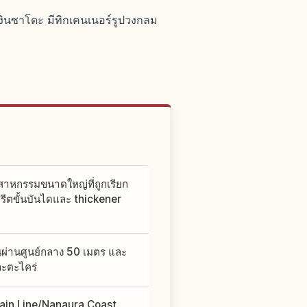
ินซาโดะ มีทิกเคนเนอร์รูปวงกลม
สาหกรรมขนาดใหญ่ที่ถูกเรียก
รีตขั้นบันไดและ thickener
นผ่านศูนย์กลาง 50 เมตร และ
ละตะไคร่
Main Line/Nanaura Coast