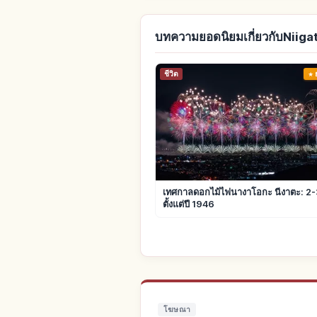
บทความยอดนิยมเกี่ยวกับNiiga
ชีวิต
เทศกาลดอกไม้ไฟนางาโอกะ นีงาตะ: 2-
ตั้งแต่ปี 1946
โฆษณา