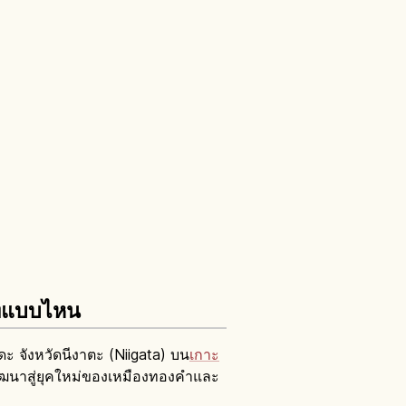
ี่แบบไหน
ดะ จังหวัดนีงาตะ (Niigata) บน
เกาะ
พัฒนาสู่ยุคใหม่ของเหมืองทองคำและ