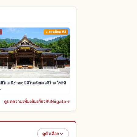
ง
ยอดนิยม #3
ฮิโกะ นีงาตะ: อิจิโนะมิยะเอจิโกะ โทริอิ
.
ดูบทความเพิ่มเติมเกี่ยวกับNiigata
→
ดูตัวเลือก