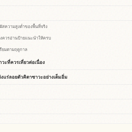
ผัสความสูงต่ำของพื้นที่จริง
จึงควรอ่านป้ายแนะนำให้ครบ
รียมตามฤดูกาล
วะที่ควรเที่ยวต่อเนื่อง
่งแร่ลอยตัวคิตาซาวะอย่างเต็มอิ่ม