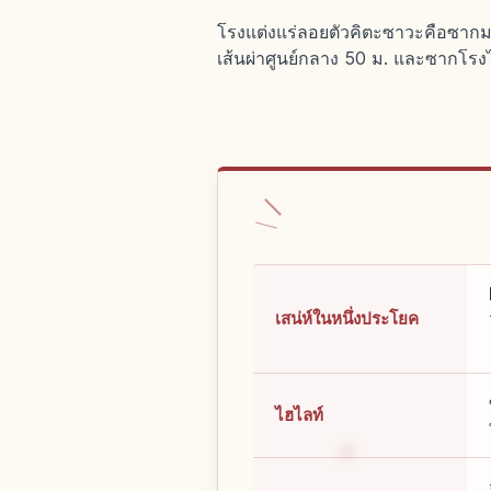
โรงแต่งแร่ลอยตัวคิตะซาวะคือซาก
เส้นผ่าศูนย์กลาง 50 ม. และซากโร
เสน่ห์ในหนึ่งประโยค
ไฮไลท์