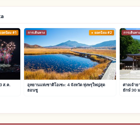
ta
ยอดนิยม #1
การเดินทาง
ยอดนิยม #2
การเดินทา
3 ส.ค.
อุทยานแห่งชาติโอเซะ: 4 จังหวัด ทุ่งพรุใหญ่สุด
ศาลเจ้ายา
ฮอนชู
ยักษ์ 30 ม