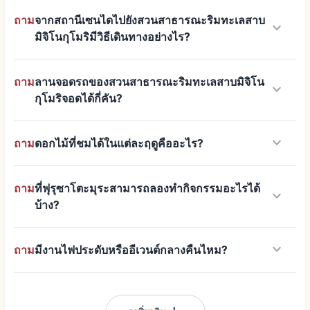
ถาม
จากสถานีเซนไดไปยังสวนสาธารณะริมทะเลสาบ
keyboard_arrow_down
มิจิโนกุโมริมีวิธีเดินทางอย่างไร?
ถาม
ลานจอดรถของสวนสาธารณะริมทะเลสาบมิจิโน
keyboard_arrow_down
กุโมริจอดได้กี่คัน?
keyboard_arrow_down
ถาม
ดอกไม้ที่ชมได้ในแต่ละฤดูคืออะไร?
ถาม
ที่ฟุรุซาโตะมุระสามารถลองทำกิจกรรมอะไรได้
keyboard_arrow_down
บ้าง?
keyboard_arrow_down
ถาม
มีงานไฟประดับหรืออีเวนต์กลางคืนไหม?