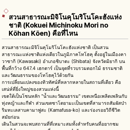
สวนสาธารณะมิจิโนคุโมริโนโคะฮังแห่ง
ชาติ (Kokuei Michinoku Mori no
Kōhan Kōen) คือที่ไหน
สวนสาธารณะมิจิโนคุโมริโนโคะฮังแห่งชาติ เป็นสวน
สาธารณะแห่งชาติแห่งเดียวในภูมิภาคโทโฮคุ ตั้งอยู่ในเมืองคา
วาซากิ (Kawasaki) อำเภอชิบาตะ (Shibata) จังหวัดมิยากิ บน
พื้นที่กว้าง 647.4 เฮกตาร์ เป็นจุดที่รวบรวมดอกไม้ ธรรมชาติ
และวัฒนธรรมของโทโฮคุไว้ด้วยกัน
การเปลี่ยนแปลงของทิวทัศน์ที่หลากหลายในสถานที่เดียว คือ
เสน่ห์ที่ยิ่งใหญ่ของสวนแห่งนี้
เขตใต้เป็นโซนหลัก "น้ำและวัฒนธรรม" เขตเหนือเพลิดเพลินกับ
ทุ่งหญ้าและกีฬา ส่วนเขตซาโตยามะเป็นเขตที่สามารถสัมผัสป่า
ริมทะเลสาบคามาฟูสะ (Kamafusa-ko) และร่องรอยวิถีชีวิต
สมัยก่อน
เดินในสวนจะพบสถานที่ที่เหมาะสมทั้งสำหรับคนที่อยากชม