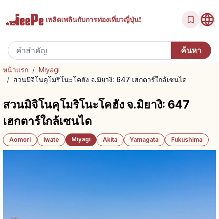
เพลิดเพลินกับ
การท่องเที่ยวญี่ปุ่น!
หน้าแรก
/
Miyagi
/
สวนมิจิโนคุโมริโนะโคฮัง จ.มิยางิ: 647 เฮกตาร์ใกล้เซนได
สวนมิจิโนคุโมริโนะโคฮัง จ.มิยางิ: 647
เฮกตาร์ใกล้เซนได
Miyagi
Aomori
Iwate
Akita
Yamagata
Fukushima