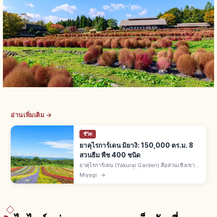
อ่านเพิ่มเติม →
ชีวิต
ยาคุไรการ์เดน มิยางิ: 150,000 ตร.ม. 8
สวนธีม พืช 400 ชนิด
ยาคุไรการ์เดน (Yakurai Garden) คือสวนเชิงเขา
ยาคุไรซังคามิ จ.มิยางิ พื้นที่ราว 150,000 ตร.ม. (3
Miyagi
→
เท่าโตเกียวโดม) พืชราว 400 ชนิด 8 สวนธีม โคเคีย
และซัลเวียใบไม้แดง