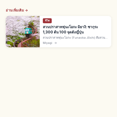
อ่านเพิ่มเติม →
ชีวิต
สวนปราสาทฟุนะโอกะ มิยางิ: ซากุระ
1,300 ต้น 100 จุดดังญี่ปุ่น
สวนปราสาทฟุนะโอกะ (Funaoka Jōshi) คือสวน
ซากปราสาทชิบาตะ จ.มิยางิ ซากุระกว่า 1,300 ต้น
Miyagi
→
100 จุดชมซากุระชื่อดังญี่ปุ่นร่วมกับฮิโตเมะเซ็มบง
ซากุระ วิวเทือกเขาซาโอ