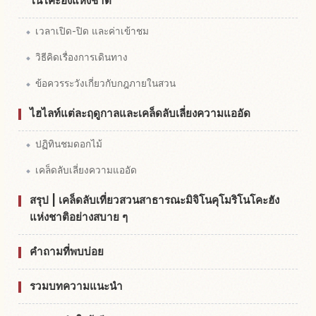
โนโคะฮังแห่งชาติ
เวลาเปิด-ปิด และค่าเข้าชม
วิธีคิดเรื่องการเดินทาง
ข้อควรระวังเกี่ยวกับกฎภายในสวน
ไฮไลท์แต่ละฤดูกาลและเคล็ดลับเลี่ยงความแออัด
ปฏิทินชมดอกไม้
เคล็ดลับเลี่ยงความแออัด
สรุป | เคล็ดลับเที่ยวสวนสาธารณะมิจิโนคุโมริโนโคะฮัง
แห่งชาติอย่างสบาย ๆ
คำถามที่พบบ่อย
รวมบทความแนะนำ