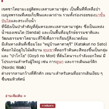
เขตซาโตยามะอยู่ติดทะเลสาบคามาฟูสะ เป็นพื้นที่ที่เหลือป่า
เบญจพรรณที่เคยเก็บฟืนและเผาถ่าน รวมทั้งร่องรอยของ
นาขั้น
บันได
และสระเก็บน้ำ
ที่นี่ยังเป็นป่าสำคัญที่คุ้มครองทะเลสาบคามาฟูสะ ซึ่งเป็นแหล่ง
น้ำของเซนได (Sendai) และเป็นพื้นที่อนุรักษ์ธรรมชาติและ
วัฒนธรรมซาโตยามะที่ใช้เพื่อการเรียนรู้สิ่งแวดล้อม
มีเส้นทางเดินที่เชื่อมโยง "หมู่บ้านคาตาคุริ" (Katakuri no Sato)
ที่ดอกไม้ฤดูใบไม้ผลิบาน
หุบเขา
ที่ดอกริวคินคะสีทองขึ้นเป็นกลุ่ม
และ "ป่าโกโย" (Goyō no Mori) ที่ต้นโคนาระกำลังงอกใหม่ มี
โปรแกรมสำหรับผู้ใหญ่ เช่น การ
ดูนก
และการเดินนอร์ดิก
(Nordic Walk)
ต่างจากลานกว้างที่คึกคัก เหมาะสำหรับคนที่อยากเดินเงียบ ๆ
ชื่นชมทิวทัศน์
อ่านเพิ่มเติม →
การเดินทาง