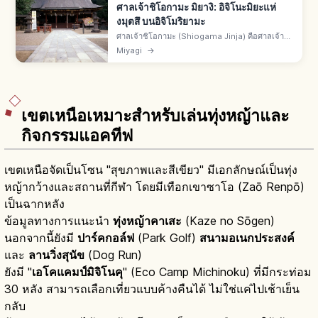
ศาลเจ้าชิโอกามะ มิยางิ: อิจิโนะมิยะแห่
งมุตสึ บนอิจิโมริยามะ
ศาลเจ้าชิโอกามะ (Shiogama Jinja) คือศาลเจ้าชิ
โอกามะ จ.มิยางิ อิจิโนะมิยะของแคว้นมุตสึ บนอิจิโม
Miyagi
→
ริยามะ พรปลอดภัยเดินเรือ คลอดบุตร JR สายเซ็นเซ
กิจากเซ็นได 30 นาที
เขตเหนือเหมาะสำหรับเล่นทุ่งหญ้าและ
กิจกรรมแอคทีฟ
เขตเหนือจัดเป็นโซน "สุขภาพและสีเขียว" มีเอกลักษณ์เป็นทุ่ง
หญ้ากว้างและสถานที่กีฬา โดยมีเทือกเขาซาโอ (Zaō Renpō)
เป็นฉากหลัง
ข้อมูลทางการแนะนำ
ทุ่งหญ้าคาเสะ
(Kaze no Sōgen)
นอกจากนี้ยังมี
ปาร์คกอล์ฟ
(Park Golf)
สนามอเนกประสงค์
และ
ลานวิ่งสุนัข
(Dog Run)
ยังมี "
เอโคแคมป์มิจิโนคุ
" (Eco Camp Michinoku) ที่มีกระท่อม
30 หลัง สามารถเลือกเที่ยวแบบค้างคืนได้ ไม่ใช่แค่ไปเช้าเย็น
กลับ