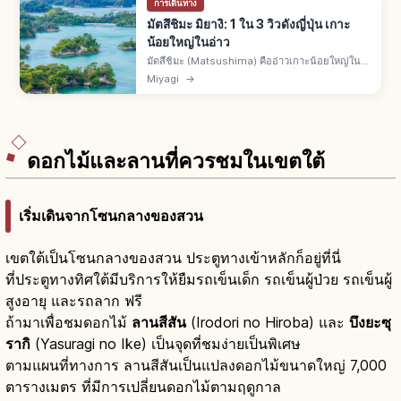
การเดินทาง
มัตสึชิมะ มิยางิ: 1 ใน 3 วิวดังญี่ปุ่น เกาะ
น้อยใหญ่ในอ่าว
มัตสึชิมะ (Matsushima) คืออ่าวเกาะน้อยใหญ่ใน
มัตสึชิมะ จ.มิยางิ 1 ใน 3 วิวงดงามที่สุดของญี่ปุ่น มัตสึ
Miyagi
→
โอะ บาโชเคยมาเยือน วัดและศาลเจ้าของดาเตะ มา
ซามุเนะ ล่องเรือ
ดอกไม้และลานที่ควรชมในเขตใต้
เริ่มเดินจากโซนกลางของสวน
เขตใต้เป็นโซนกลางของสวน ประตูทางเข้าหลักก็อยู่ที่นี่
ที่ประตูทางทิศใต้มีบริการให้ยืมรถเข็นเด็ก รถเข็นผู้ป่วย รถเข็นผู้
สูงอายุ และรถลาก ฟรี
ถ้ามาเพื่อชมดอกไม้
ลานสีสัน
(Irodori no Hiroba) และ
บึงยะซุ
รากิ
(Yasuragi no Ike) เป็นจุดที่ชมง่ายเป็นพิเศษ
ตามแผนที่ทางการ ลานสีสันเป็นแปลงดอกไม้ขนาดใหญ่ 7,000
ตารางเมตร ที่มีการเปลี่ยนดอกไม้ตามฤดูกาล