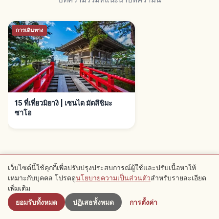
การเดินทาง
15 ที่เที่ยวมิยางิ | เซนได มัตสึชิมะ
ซาโอ
เว็บไซต์นี้ใช้คุกกี้เพื่อปรับปรุงประสบการณ์ผู้ใช้และปรับเนื้อหาให้
เหมาะกับบุคคล โปรดดู
นโยบายความเป็นส่วนตัว
สำหรับรายละเอียด
ใกล้เคียง
จุดแนะนำใกล้เคียง
เพิ่มเติม
ยอมรับทั้งหมด
ปฏิเสธทั้งหมด
การตั้งค่า
ดูบทความแนะนำในบริเวณนี้