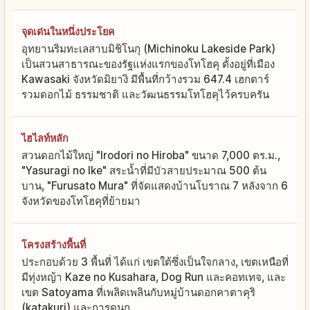
จุดเด่นในหนึ่งประโยค
อุทยานริมทะเลสาบมิชิโนกุ (Michinoku Lakeside Park)
เป็นสวนสาธารณะของรัฐแห่งแรกของโทโฮคุ ตั้งอยู่ที่เมือง
Kawasaki จังหวัดมิยางิ มีพื้นที่กว้างรวม 647.4 เฮกตาร์
รวมดอกไม้ ธรรมชาติ และวัฒนธรรมโทโฮคุไว้ครบครัน
ไฮไลท์หลัก
สวนดอกไม้ใหญ่ "Irodori no Hiroba" ขนาด 7,000 ตร.ม.,
"Yasuragi no Ike" สระน้ำที่มีบัวสายประมาณ 500 ต้น
บาน, "Furusato Mura" ที่จัดแสดงบ้านโบราณ 7 หลังจาก 6
จังหวัดของโทโฮคุที่ย้ายมา
โครงสร้างพื้นที่
ประกอบด้วย 3 พื้นที่ ได้แก่ เขตใต้ซึ่งเป็นใจกลาง, เขตเหนือที่
มีทุ่งหญ้า Kaze no Kusahara, Dog Run และคอทเทจ, และ
เขต Satoyama ที่เพลิดเพลินกับหมู่บ้านดอกคาตาคุริ
(katakuri) และการดูนก