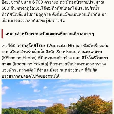
บึงยะซุรากิขนาด 6,700 ตารางเมตร มีดอกบัวสายประมาณ
500 ต้น ช่วงฤดูร้อนจะได้ชมทิวทัศน์ดอกไม้ประดับผิวน้ำ
ทิวทัศน์เปลี่ยนไปตามฤดูกาล ดังนั้นแม้จะเป็นสวนเดียวกัน มา
เยือนต่างช่วงเวลากันก็จะรู้สึกต่างกัน
เหมาะสำหรับครอบครัวและคนที่อยากเที่ยวสบาย ๆ
เขตใต้มี
วาราสุโคฮิโรบะ
(Warasuko Hiroba) ซึ่งมีเครื่องเล่น
ขนาดใหญ่สำหรับเด็กเล็กถึงนักเรียนประถม
ลานทะเลสาบ
(Kōhan no Hiroba) ที่มีสนามหญ้ากว้าง และ
อิโรโดริโนะยา
กาตะ
(Irodori no Yakata) ที่สามารถรับประทานอาหารว่าง
แวะพักระหว่างเดินได้ง่าย แม้จะมาแค่ช่วงสั้น ๆ ก็สัมผัส
บรรยากาศปลอดโปร่งของสวนได้