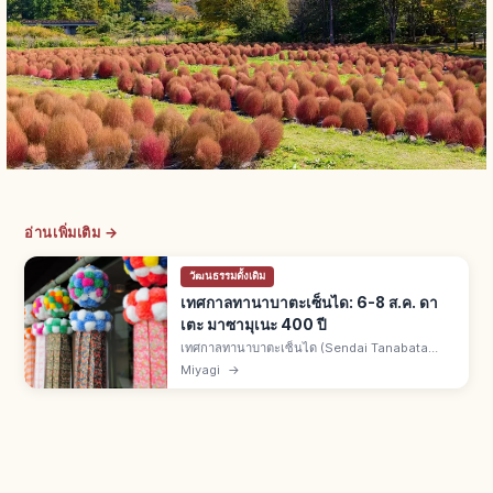
อ่านเพิ่มเติม →
วัฒนธรรมดั้งเดิม
เทศกาลทานาบาตะเซ็นได: 6-8 ส.ค. ดา
เตะ มาซามุเนะ 400 ปี
เทศกาลทานาบาตะเซ็นได (Sendai Tanabata
Matsuri) คืองานหน้าร้อนเซ็นได จ.มิยางิ จัด 6-8
Miyagi
→
ส.ค. ทุกปี สืบทอด 400 ปีจากดาเตะ มาซามุเนะ
ดอกไม้ไฟคืน 5 ส.ค.