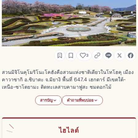
3
สวนมิจิโนคุโมริโนะโคฮังคือสวนแห่งชาติเดียวในโทโฮคุ เมือง
คาวาซากิ อ.ชิบาตะ จ.มิยางิ พื้นที่ 647.4 เฮกตาร์ มีเขตใต้-
เหนือ-ซาโตยามะ ติดทะเลสาบคามาฟูสะ ชมดอกไม้
สารบัญ
คำถามที่พบบ่อย
ไฮไลต์