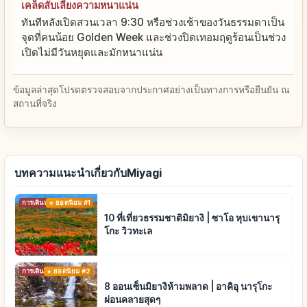
เคล็ดลับเลี่ยงความหนาแน่น
ทันทีหลังเปิดสวนเวลา 9:30 หรือช่วงเช้าของวันธรรมดาเป็น
จุดที่คนน้อย Golden Week และช่วงปิดเทอมฤดูร้อนเป็นช่วง
เปิดไม่มีวันหยุดและมักหนาแน่น
ข้อมูลล่าสุดโปรดตรวจสอบจากประกาศอย่างเป็นทางการหรือยืนยัน ณ
สถานที่จริง
บทความแนะนำเกี่ยวกับMiyagi
การเดินทาง
ยอดนิยม #1
10 ที่เที่ยวธรรมชาติมิยางิ | ซาโอ หุบเขานารุ
โกะ วิวทะเล
การเดินทาง
ยอดนิยม #2
8 ออนเซ็นมิยางิห้ามพลาด | อาคิอุ นารุโกะ
ผ่อนคลายสุดๆ