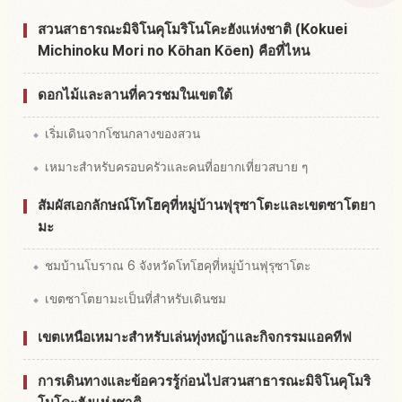
หากิจกรรมในสวนสาธารณะ Kokuei Michinoku Mori
สวนสาธารณะมิจิโนคุโมริโนโคะฮังแห่งชาติ (Kokuei
↗
No Kohan Kouen
Michinoku Mori no Kōhan Kōen) คือที่ไหน
ดอกไม้และลานที่ควรชมในเขตใต้
เริ่มเดินจากโซนกลางของสวน
เหมาะสำหรับครอบครัวและคนที่อยากเที่ยวสบาย ๆ
สัมผัสเอกลักษณ์โทโฮคุที่หมู่บ้านฟุรุซาโตะและเขตซาโตยา
มะ
ชมบ้านโบราณ 6 จังหวัดโทโฮคุที่หมู่บ้านฟุรุซาโตะ
เขตซาโตยามะเป็นที่สำหรับเดินชม
เขตเหนือเหมาะสำหรับเล่นทุ่งหญ้าและกิจกรรมแอคทีฟ
การเดินทางและข้อควรรู้ก่อนไปสวนสาธารณะมิจิโนคุโมริ