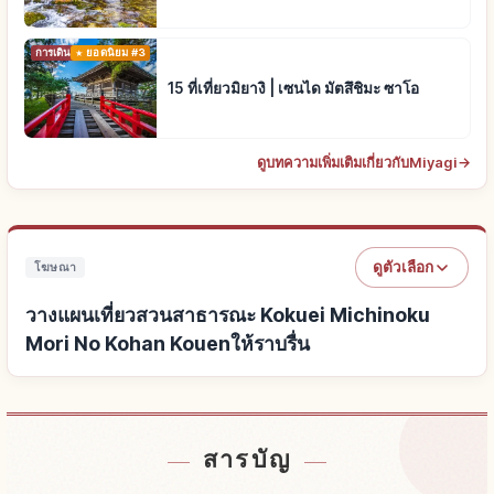
การเดินทาง
ยอดนิยม #3
15 ที่เที่ยวมิยางิ | เซนได มัตสึชิมะ ซาโอ
ดูบทความเพิ่มเติมเกี่ยวกับMiyagi
→
ดูตัวเลือก
โฆษณา
วางแผนเที่ยวสวนสาธารณะ Kokuei Michinoku
Mori No Kohan Kouenให้ราบรื่น
หาที่พักใกล้สวนสาธารณะ Kokuei Michinoku Mori No
↗
สารบัญ
Kohan Kouen