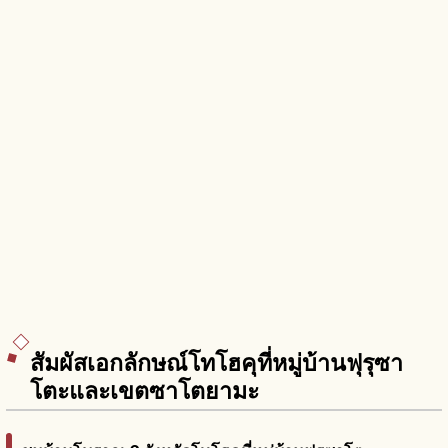
สัมผัสเอกลักษณ์โทโฮคุที่หมู่บ้านฟุรุซา
โตะและเขตซาโตยามะ