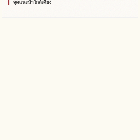
จุดแนะนำใกล้เคียง