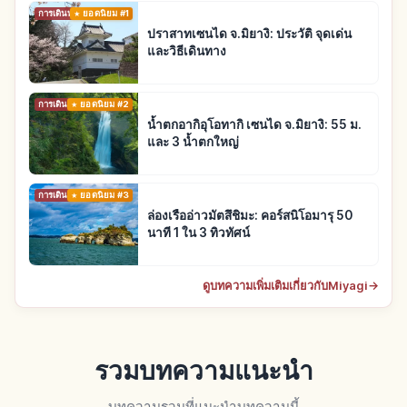
การเดินทาง
ยอดนิยม #1
ปราสาทเซนได จ.มิยางิ: ประวัติ จุดเด่น
และวิธีเดินทาง
การเดินทาง
ยอดนิยม #2
น้ำตกอากิอุโอทากิ เซนได จ.มิยางิ: 55 ม.
และ 3 น้ำตกใหญ่
การเดินทาง
ยอดนิยม #3
ล่องเรืออ่าวมัตสึชิมะ: คอร์สนิโอมารุ 50
นาที 1 ใน 3 ทิวทัศน์
ดูบทความเพิ่มเติมเกี่ยวกับMiyagi
→
รวมบทความแนะนำ
บทความรวมที่แนะนำบทความนี้