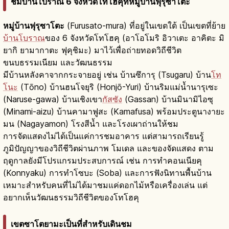
ชมบ้านโบราณ 6 จังหวัดโทโฮคุที่หมู่บ้านฟุรุซาโตะ
หมู่บ้านฟุรุซาโตะ
(Furusato-mura) ที่อยู่ในเขตใต้ เป็นเขตที่ย้าย
บ้านโบราณ
ของ 6 จังหวัดโทโฮคุ (อาโอโมริ อิวาเตะ อาคิตะ มิ
ยากิ ยามากาตะ ฟุคุชิมะ) มาไว้เพื่อถ่ายทอดวิถีชีวิต
ขนบธรรมเนียม และวัฒนธรรม
มีบ้านหลังคาจากกระจายอยู่ เช่น บ้านซึการุ (Tsugaru) บ้าน
โท
โนะ
(Tōno) บ้านฮนโจยุริ (Honjō-Yuri) บ้านริมแม่น้ำนารุเซะ
(Naruse-gawa) บ้านเชิงเขา
กัสซัง
(Gassan) บ้านมินามิไอซุ
(Minami-aizu) บ้านคามาฟูสะ (Kamafusa) พร้อมประตูนางายะ
มน (Nagayamon) โรงสีน้ำ และโรงเผาถ่านให้ชม
การจัดแสดงไม่ได้เป็นแค่การชมอาคาร แต่สามารถเรียนรู้
ภูมิปัญญาของวิถีชีวิตผ่านภาพ โมเดล และของจัดแสดง ตาม
ฤดูกาลยังมีโปรแกรมประสบการณ์ เช่น การทำคอนเนียคุ
(Konnyaku) การทำโซบะ (Soba) และการฟังนิทานพื้นบ้าน
เหมาะสำหรับคนที่ไม่ได้มาชมแค่ดอกไม้หรือเครื่องเล่น แต่
อยากเห็นวัฒนธรรมวิถีชีวิตของโทโฮคุ
เขตซาโตยามะเป็นที่สำหรับเดินชม