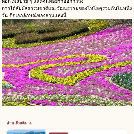
ดอกไม้สบาย ๆ และคนที่อยากออกกำลัง
การได้สัมผัสธรรมชาติและวัฒนธรรมของโทโฮคุรวมกันในหนึ่ง
วัน คือเอกลักษณ์ของสวนแห่งนี้
อ่านเพิ่มเติม →