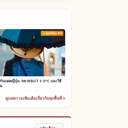
ยอดนิยม #3
มกันแดดญี่ปุ่น: ลด WBGT 1–3°C และวิธี
อน
ดูบทความเพิ่มเติมเกี่ยวกับทุกพื้นที่
→