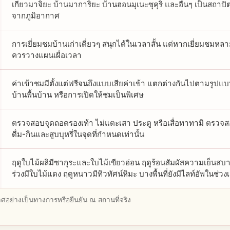
เกียวมาจิยะ บ้านมาการิยะ บ้านฮอนมุเนะซุคุริ และอื่นๆ เป็นสถ
จากภูมิอากาศ
การเยี่ยมชมบ้านเก่าเดี่ยวๆ สนุกได้ในเวลาสั้น แต่หากเยี่ยมชมหลา
ควรวางแผนเผื่อเวลา
ค่าเข้าชมมีตั้งแต่ฟรีจนถึงแบบเสียค่าเข้า แตกต่างกันไปตามรูปแบ
บ้านพื้นบ้าน หรือการเปิดให้ชมเป็นพิเศษ
ตรวจสอบจุดถอดรองเท้า ไม่แตะเสา ประตู หรือเสื่อทาทามิ ตรว
ดื่ม-กินและสูบบุหรี่ในจุดที่กำหนดเท่านั้น
ฤดูใบไม้ผลิมีซากุระและใบไม้เขียวอ่อน ฤดูร้อนสัมผัสความเย็นส
ร่วงมีใบไม้แดง ฤดูหนาวมีทิวทัศน์หิมะ บางพื้นที่ยังมีไลท์อัพในช่ว
อย่างเป็นทางการหรือยืนยัน ณ สถานที่จริง