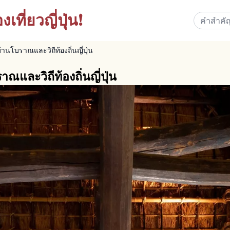
เที่ยวญี่ปุ่น!
านโบราณและวิถีท้องถิ่นญี่ปุ่น
และวิถีท้องถิ่นญี่ปุ่น