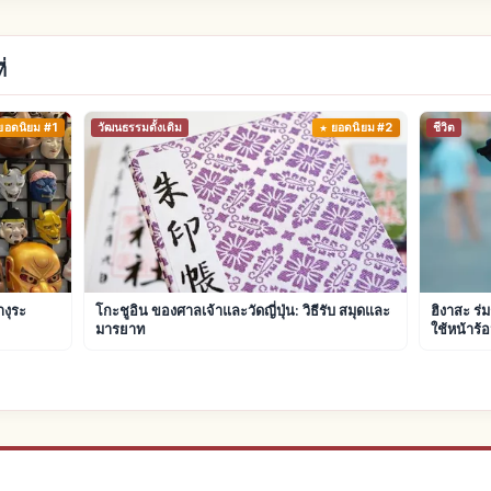
่
ยอดนิยม #1
วัฒนธรรมดั้งเดิม
ยอดนิยม #2
ชีวิต
างุระ
โกะชูอิน ของศาลเจ้าและวัดญี่ปุ่น: วิธีรับ สมุดและ
ฮิงาสะ ร่
มารยาท
ใช้หน้าร้