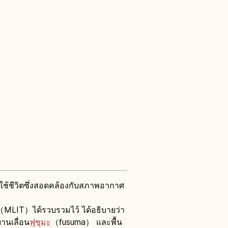
การใช้ชีวิตซึ่งสอดคล้องกับสภาพอากาศ
ว（MLIT）ได้รวบรวมไว้ ได้อธิบายว่า
านเลื่อน
ฟุซุมะ
（fusuma） และพื้น