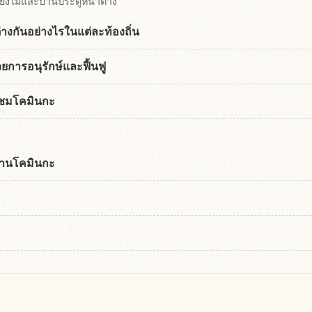
บียงไม้และบานประตูหน้าต่าง
งกันอย่างไรในแต่ละท้องถิ่น
้วยการอนุรักษ์และฟื้นฟู
ยวชมโคมินกะ
ผ่านโคมินกะ