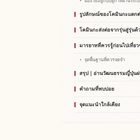
มองวิธีอยู่กับฤดูกาลผ่านระเ
รูปลักษณ์ของโคมินกะแตกต่า
โคมินกะส่งต่อจากรุ่นสู่รุ่นด
มารยาทที่ควรรู้ก่อนไปเที่
จุดพื้นฐานที่ควรจดจำ
สรุป｜อ่านวัฒนธรรมญี่ปุ่น
คำถามที่พบบ่อย
จุดแนะนำใกล้เคียง