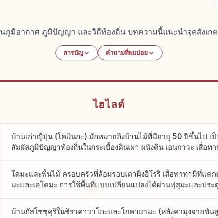
อนภูมิอากาศ ภูมิปัญญา และวิถีท้องถิ่น บทความนี้แนะนำจุดสังเก
สารบัญ
คำถามที่พบบ่อย
ไฮไลต์
บ้านเก่าญี่ปุ่น (โคมินกะ) มักหมายถึงบ้านไม้ที่มีอายุ 50 ปีขึ้นไป เป็
สัมผัสภูมิปัญญาท้องถิ่นในกระเบื้องดินเผา ผนังดิน เอนกาวะ เสื่อ
โดมะและพื้นไม้ ครอบครัวที่ล้อมรอบเตาผิงอิโรริ เสื่อทาทามิที่แตกต่
มะและเอโดมะ การใช้พื้นที่แบบเปลี่ยนแปลงได้ผ่านฟุสุมะและประตู
บ้านกัสโซซุคุริในชิราคาวาโกะและโกคายามะ (หลังคามุงจากชันส