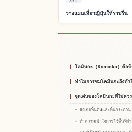
โฆษณา
วางแผนเที่ยวญี่ปุ่นให้ราบรื่น
หาที่พักใกล
โคมินกะ（Kominka）คือบ
ทำไมการชมโคมินกะถึงทำให้เ
จุดเด่นของโคมินกะที่ไม่ค
สังเกตพื้นดินและพื้นกระด
ทำความเข้าใจการใช้พื้นที่ผ