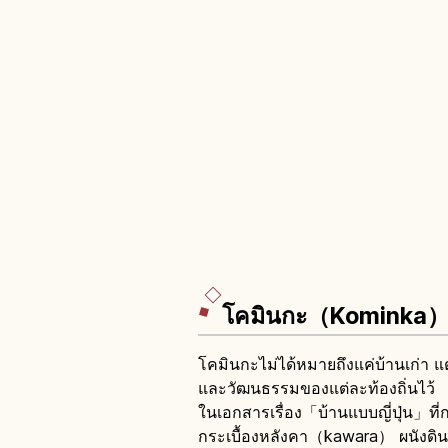
โคมินกะ（Kominka）
โคมินกะไม่ได้หมายถึงแค่บ้านเก่า แต่
และวัฒนธรรมของแต่ละท้องถิ่นไว้
ในเอกสารเรื่อง「บ้านแบบญี่ปุ่น」ที
กระเบื้องหลังคา（kawara） ผนังดิ