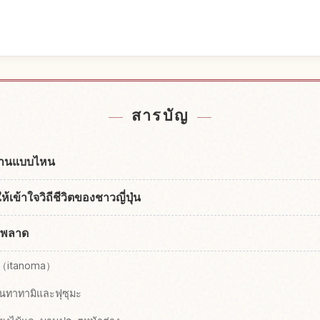
้ญี่ปุ่น
หากิจกรรม
↗
สารบัญ
้านแบบไหน
ข้าใจวิถีชีวิตของชาวญี่ปุ่น
วรพลาด
าน（itanoma）
่านทาทามิและฟุซุมะ