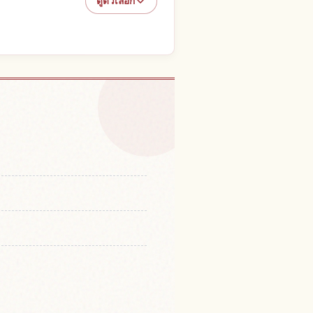
ดูตัวเลือก
ในญี่ปุ่น
↗