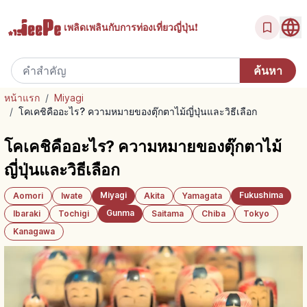
เพลิดเพลินกับ
การท่องเที่ยวญี่ปุ่น!
หน้าแรก
/
Miyagi
/
โคเคชิคืออะไร? ความหมายของตุ๊กตาไม้ญี่ปุ่นและวิธีเลือก
โคเคชิคืออะไร? ความหมายของตุ๊กตาไม้
ญี่ปุ่นและวิธีเลือก
Miyagi
Fukushima
Aomori
Iwate
Akita
Yamagata
Gunma
Ibaraki
Tochigi
Saitama
Chiba
Tokyo
Kanagawa