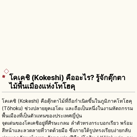
โคเคชิ (Kokeshi) คืออะไร? รู้จักตุ๊กตา
ไม้พื้นเมืองแห่งโทโฮคุ
โคเคชิ (Kokeshi) คือตุ๊กตาไม้ที่ถือกำเนิดขึ้นในภูมิภาคโทโฮคุ
(Tōhoku) ช่วงปลายยุคเอโดะ และถือเป็นหนึ่งในงานหัตถกรรม
พื้นเมืองที่เป็นตัวแทนของประเทศญี่ปุ่น
จุดเด่นของโคเคชิอยู่ที่ศีรษะกลม ลำตัวทรงกระบอกเรียว พร้อม
สีหน้าและลวดลายที่วาดด้วยมือ ซึ่งภายใต้รูปทรงเรียบง่ายกลับ