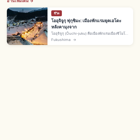
อ่านเพิ่มเติม →
ชีวิต
โออุจิจูกุ ฟุกุชิมะ: เมืองพักแรมยุคเอโดะ
หลังคามุงจาก
โออุจิจูกุ (Ōuchi-juku) คือเมืองพักแรมเมืองชิโมโกะ
อ.มินามิไอสึ จ.ฟุกุชิมะ แนวบ้านหลังคามุงจากบนเส้น
Fukushima
→
ทางไอสึ-นิกโก ขึ้นเขตอนุรักษ์อาคารดั้งเดิมแห่งชาติ
ปี 1981