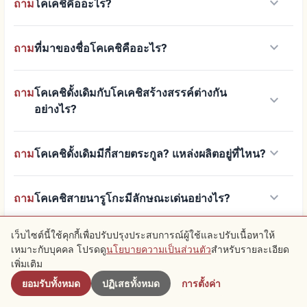
keyboard_arrow_down
ถาม
โคเคชิคืออะไร?
keyboard_arrow_down
ถาม
ที่มาของชื่อโคเคชิคืออะไร?
ถาม
โคเคชิดั้งเดิมกับโคเคชิสร้างสรรค์ต่างกัน
keyboard_arrow_down
อย่างไร?
keyboard_arrow_down
ถาม
โคเคชิดั้งเดิมมีกี่สายตระกูล? แหล่งผลิตอยู่ที่ไหน?
keyboard_arrow_down
ถาม
โคเคชิสายนารูโกะมีลักษณะเด่นอย่างไร?
เว็บไซต์นี้ใช้คุกกี้เพื่อปรับปรุงประสบการณ์ผู้ใช้และปรับเนื้อหาให้
ถาม
ค่าเข้าชมและการเดินทางไปยังพิพิธภัณฑ์โคเคชิ
keyboard_arrow_down
เหมาะกับบุคคล โปรดดู
นโยบายความเป็นส่วนตัว
สำหรับรายละเอียด
ใกล้เคียง
เป็นอย่างไร?
เพิ่มเติม
ยอมรับทั้งหมด
ปฏิเสธทั้งหมด
การตั้งค่า
ถาม
จองทำกิจกรรมวาดลายได้ไหม? ค่าใช้จ่าย