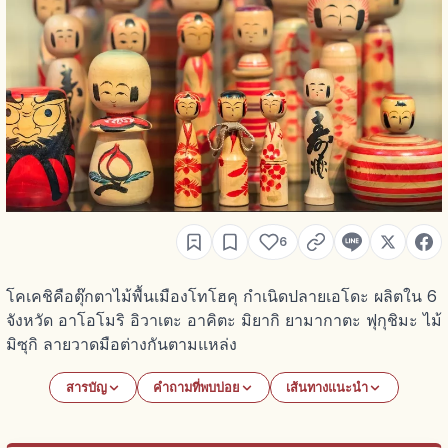
6
โคเคชิคือตุ๊กตาไม้พื้นเมืองโทโฮคุ กำเนิดปลายเอโดะ ผลิตใน 6
จังหวัด อาโอโมริ อิวาเตะ อาคิตะ มิยากิ ยามากาตะ ฟุกุชิมะ ไม้
มิซุกิ ลายวาดมือต่างกันตามแหล่ง
สารบัญ
คำถามที่พบบ่อย
เส้นทางแนะนำ