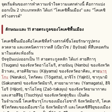
จุดเริ่มต้นของการทำความเข้าใจความแตกต่างนี้ คือการแบ่ง
ออกเป็น 2 ประเภทหลัก ได้แก่ "โคเคชิพื้นเมือง" และ "โคเคชิ
สร้างสรรค์"
ลักษณะและ 11 สายตระกูลของโคเคชิพื้นเมือง
โคเคชิพื้นเมืองคือโคเคชิที่สร้างสรรค์ขึ้นโดยรักษารูปทรง
ลวดลาย และเทคนิคการวาดสี (เบียวไซ / Byōsai) ที่สืบทอดกัน
มาในแต่ละท้องถิ่น
ปัจจุบันแบ่งออกเป็น 11 สายตระกูลหลัก ได้แก่ สายสึการุ
(Tsugaru) ของจังหวัดอาโอโมริ, สายนันบุ (Nanbu) ของจังหวัด
อิวาเตะ, สายคิจิยามะ (Kijiyama) ของจังหวัดอาคิตะ, สาย
นารุ
โกะ
(Naruko), โทกัตตะ (Tōgatta), ยาจิโร (Yajirō), ซากุนามิ
(Sakunami) ของจังหวัดมิยากิ, สายยามากาตะ (Yamagata), ฮิจิ
โอริ (Hijiori), ซาโอโทยุ (Zaō-takayu) ของจังหวัดยามากาตะ
และสายสึจิยุ (Tsuchiyu) ของจังหวัดฟุกุชิมะ เป็นต้น
ในจำนวนนี้ โคเคชินารุโกะของเมืองโอซากิ จังหวัดมิยากิ, โคเค
ชิโทกัตตะของเมืองซาโอ จังหวัดมิยากิ และโคเคชิสึจิยุของเมือง