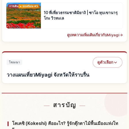
การเดินทาง
ยอดนิยม #3
10 ที่เที่ยวธรรมชาติมิยางิ | ซาโอ หุบเขานารุ
โกะ วิวทะเล
ดูบทความเพิ่มเติมเกี่ยวกับMiyagi
→
ดูตัวเลือก
โฆษณา
วางแผนเที่ยวMiyagi จังหวัดให้ราบรื่น
หาที่พักใกล้Miyagi จังหวัด
↗
สารบัญ
หากิจกรรมในMiyagi จังหวัด
↗
โคเคชิ (Kokeshi) คืออะไร? รู้จักตุ๊กตาไม้พื้นเมืองแห่งโท