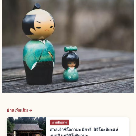
อ่านเพิ่มเติม →
การเดินทาง
ศาลเจ้าชิโอกามะ มิยางิ: อิจิโนะมิยะแห่
งมุตสึ บนอิจิโมริยามะ