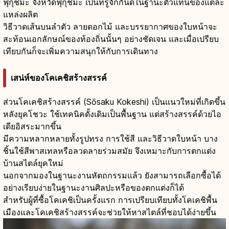
ฟุกุชิมะ จังหวัดฟุกุชิมะ เป็นที่รู้จักกันดีในฐานะตัวแทนของแต่ละ
แหล่งผลิต
วิธีวาดเส้นบนลำตัว ลายดอกไม้ และบรรยากาศของใบหน้าจะ
สะท้อนเอกลักษณ์ของท้องถิ่นนั้นๆ อย่างชัดเจน และเมื่อเปรียบ
เทียบกันก็จะเพิ่มความสนุกให้กับการเดินทาง
เสน่ห์ของโคเคชิสร้างสรรค์
ส่วนโคเคชิสร้างสรรค์ (Sōsaku Kokeshi) เป็นแนวใหม่ที่เกิดขึ้น
หลังยุคโชวะ ใช้เทคนิคดั้งเดิมเป็นพื้นฐาน แต่สร้างสรรค์ด้วยไอ
เดียอิสระมากขึ้น
มีความหลากหลายทั้งรูปทรง การใช้สี และวิธีวาดใบหน้า บาง
ชิ้นใช้สีพาสเทลหรือลวดลายร่วมสมัย จึงเหมาะกับการตกแต่ง
บ้านสไตล์ยุคใหม่
นอกจากมองในฐานะงานหัตถกรรมแล้ว ยังสามารถเลือกซื้อได้
อย่างเรียบง่ายในฐานะงานศิลปะหรือของตกแต่งก็ได้
สำหรับผู้ที่ซื้อโคเคชิเป็นครั้งแรก การเปรียบเทียบทั้งโคเคชิพื้น
เมืองและโคเคชิสร้างสรรค์จะช่วยให้หาสไตล์ที่ชอบได้ง่ายขึ้น