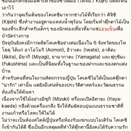
ซ่อนเอกลักษณ์เฉพาะตัวของช่างฝีมือ (โคจิน / Kōjin) แต่ละคน
เอาไว้
ว่ากันว่าจุดเริ่มต้นของโคเคชิมาจากช่างไม้ที่เรียกว่า คิจิชิ
(Kijishi) ซึ่งทำงานอยู่ตามแหล่งน้ำพุร้อน โดยเริ่มทำตุ๊กตาไม้เป็น
ของที่ระลึกสำหรับเด็กๆ ของนักท่องเที่ยวที่มาแช่
ออนเซ็น
เพื่อ
บำบัดร่างกาย
ปัจจุบันยังคงมีการผลิตโคเคชิอย่างต่อเนื่องใน 6 จังหวัดของโท
โฮคุ ได้แก่ อาโอโมริ (Aomori), อิวาเตะ (Iwate), อาคิตะ
(Akita), มิยากิ (Miyagi), ยามากาตะ (Yamagata) และฟุกุชิมะ
(Fukushima) และเป็นที่นิยมทั้งในฐานะของฝากและของตกแต่ง
บ้าน
สำหรับคนที่สนใจงานหัตถกรรมญี่ปุ่น โคเคชิไม่ได้เป็นแค่ตุ๊กตา
"น่ารัก" เท่านั้น แต่ยังมีเสน่ห์ของประวัติศาสตร์และวัฒนธรรม
ท้องถิ่นให้ค้นหา
เนื่องจากใช้ไม้อย่างมิซุกิ (Mizuki) หรือเมเปิลอิตายะ (Itaya-
kaede) กลึงด้วยเครื่องกลึง จึงให้สัมผัสอบอุ่นแบบธรรมชาติที่
งานแก้วหรือโลหะให้ไม่ได้
ไม่ว่าจะเป็นห้องสไตล์ญี่ปุ่นหรือห้องรับแขกแบบโมเดิร์น โคเคชิ
ก็เข้ากันได้ดี ซึ่งเป็นอีกเหตุผลที่ทำให้ตุ๊กตานี้ยังคงได้รับความรัก