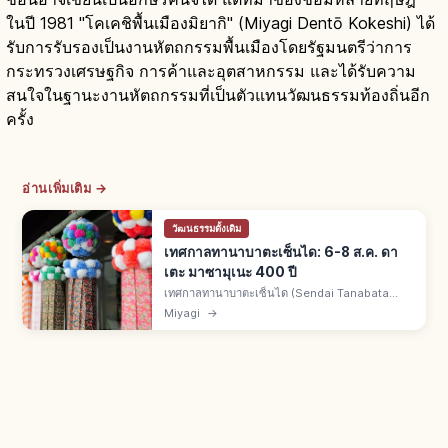
ในปี 1981 "โคเคชิพื้นเมืองมิยากิ" (Miyagi Dentō Kokeshi) ได้
รับการรับรองเป็นงานหัตถกรรมพื้นเมืองโดยรัฐมนตรีว่าการ
กระทรวงเศรษฐกิจ การค้าและอุตสาหกรรม และได้รับความ
สนใจในฐานะงานหัตถกรรมที่เป็นตัวแทนวัฒนธรรมท้องถิ่นอีก
ครั้ง
อ่านเพิ่มเติม →
วัฒนธรรมดั้งเดิม
เทศกาลทานาบาตะเซ็นได: 6-8 ส.ค. ดา
เตะ มาซามุเนะ 400 ปี
เทศกาลทานาบาตะเซ็นได (Sendai Tanabata
Matsuri) คืองานหน้าร้อนเซ็นได จ.มิยางิ จัด 6-8
Miyagi
→
ส.ค. ทุกปี สืบทอด 400 ปีจากดาเตะ มาซามุเนะ
ดอกไม้ไฟคืน 5 ส.ค.