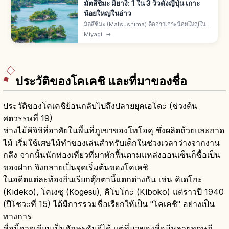
มัตสึชิมะ มิยางิ: 1 ใน 3 วิวดังญี่ปุ่น เกาะ
น้อยใหญ่ในอ่าว
มัตสึชิมะ (Matsushima) คืออ่าวเกาะน้อยใหญ่ใน
มัตสึชิมะ จ.มิยางิ 1 ใน 3 วิวงดงามที่สุดของญี่ปุ่น มัตสึ
Miyagi
→
โอะ บาโชเคยมาเยือน วัดและศาลเจ้าของดาเตะ มา
ซามุเนะ ล่องเรือ
ประวัติของโคเคชิ และที่มาของชื่อ
ประวัติของโคเคชิย้อนกลับไปถึงปลายยุคเอโดะ (ช่วงต้น
ศตวรรษที่ 19)
ช่างไม้คิจิชิที่อาศัยในพื้นที่ภูเขาของโทโฮคุ ซึ่งผลิตถ้วยและถาด
ไม้ เริ่มใช้เศษไม้ทำของเล่นสำหรับเด็กในช่วงเวลาว่างจากงาน
กลึง จากนั้นนักท่องเที่ยวที่มาพักฟื้นตามแหล่งออนเซ็นก็ซื้อเป็น
ของฝาก จึงกลายเป็นจุดเริ่มต้นของโคเคชิ
ในอดีตแต่ละท้องถิ่นเรียกตุ๊กตานี้แตกต่างกัน เช่น คิเดโกะ
(Kideko), โคเงซุ (Kogesu), คิโบโกะ (Kiboko) แต่ราวปี 1940
(ปีโชวะที่ 15) ได้มีการรวมชื่อเรียกให้เป็น "โคเคชิ" อย่างเป็น
ทางการ
ชื่อนี้อาจเขียนเป็นอักษรคันจิได้ แต่ที่มาของชื่อมีหลายทฤษฎี