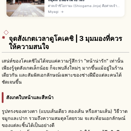
ศาลเจ้าชิโอกามะ (Shiogama Jinja) คือศาลเจ้าชิ
โอกามะ จ.มิยางิ อิจิโนะมิยะของแคว้นมุตสึ บนอิจิโม
Miyagi
→
ริยามะ พรปลอดภัยเดินเรือ คลอดบุตร JR สายเซ็นเซ
กิจากเซ็นได 30 นาที
จุดสังเกตเวลาดูโคเคชิ | 3 มุมมองที่ควร
ให้ความสนใจ
เสน่ห์ของโคเคชิไม่ได้จบแค่ความรู้สึกว่า "หน้าน่ารัก" เท่านั้น
เพียงรู้จุดสังเกตเล็กน้อย ก็จะพบสิ่งใหม่ๆ มากขึ้นแม้อยู่ในร้าน
เดียวกัน และสัมผัสเอกลักษณ์เฉพาะของช่างฝีมือแต่ละคนได้
ชัดเจนขึ้น
สังเกตใบหน้าและสีหน้า
รูปทรงของดวงตา (แบบเส้นเดียว สองเส้น หรือสามเส้น) วิธีวาด
จมูกและปาก รวมถึงความสมดุลโดยรวม จะสะท้อนเอกลักษณ์
ของแต่ละชิ้นได้เป็นอย่างดี