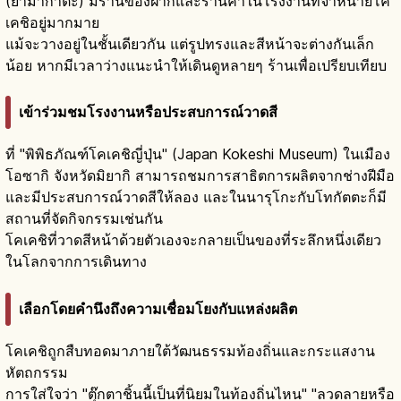
(ยามากาตะ) มีร้านของฝากและร้านค้าในโรงงานที่จำหน่ายโค
เคชิอยู่มากมาย
แม้จะวางอยู่ในชั้นเดียวกัน แต่รูปทรงและสีหน้าจะต่างกันเล็ก
น้อย หากมีเวลาว่างแนะนำให้เดินดูหลายๆ ร้านเพื่อเปรียบเทียบ
เข้าร่วมชมโรงงานหรือประสบการณ์วาดสี
ที่ "พิพิธภัณฑ์โคเคชิญี่ปุ่น" (Japan Kokeshi Museum) ในเมือง
โอซากิ จังหวัดมิยากิ สามารถชมการสาธิตการผลิตจากช่างฝีมือ
และมีประสบการณ์วาดสีให้ลอง และในนารุโกะกับโทกัตตะก็มี
สถานที่จัดกิจกรรมเช่นกัน
โคเคชิที่วาดสีหน้าด้วยตัวเองจะกลายเป็นของที่ระลึกหนึ่งเดียว
ในโลกจากการเดินทาง
เลือกโดยคำนึงถึงความเชื่อมโยงกับแหล่งผลิต
โคเคชิถูกสืบทอดมาภายใต้วัฒนธรรมท้องถิ่นและกระแสงาน
หัตถกรรม
การใส่ใจว่า "ตุ๊กตาชิ้นนี้เป็นที่นิยมในท้องถิ่นไหน" "ลวดลายหรือ