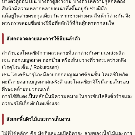
บางตัวดูอ่อนโยน บางตัวดูสง่างาม บางตัวให้ความรู้สึกคิดถึง
สีหน้ามีความหลากหลายจนน่าทึ่งขึ้นอยู่กับช่างฝีมือ
แม้อยู่ในสายตระกูลเดียวกัน หากช่างต่างคน สีหน้าก็ต่างกัน จึง
ควรตรวจสอบชื่อช่างฝีมือที่สลักไว้ที่ก้นตุ๊กตาหากสนใจ
สังเกตลวดลายและการใช้สีบนลำตัว
ลำตัวของโคเคชิมักวาดลวดลายที่แตกต่างกันตามแหล่งผลิต
เช่น ดอกเบญจมาศ ดอกบ๊วย หรือเส้นขวางที่วาดระหว่างกลึง
(โรคุโระเซ็น / Rokurosen)
เช่น โคเคชินารุโกะมีลายดอกเบญจมาศซ้อนชั้น โคเคชิโทกัต
ตะมีลายดอกเบญจมาศแผ่รังสี และโคเคชิยาจิโรมีลายเส้นรอบ
ศีรษะคล้ายหมวกเบเรต์
การใช้สีแดงเป็นหลักนั้นมีความหมายในการขับไล่สิ่งชั่วร้ายและ
อวยพรให้เด็กเติบโตแข็งแรง
สังเกตพื้นผิวไม้และการเก็บงาน
ไม้ที่ใช้หลักๆ คือ มิซุกิและเมเปิลอิตายะ ลายของเนื้อไม้และการ