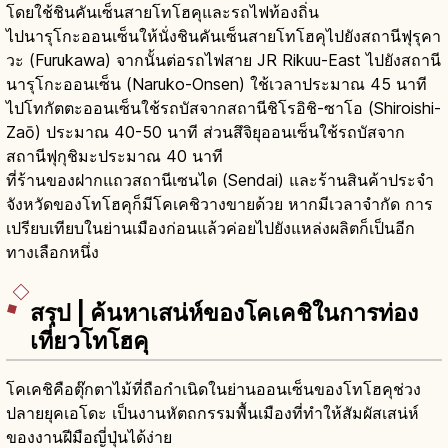
โดยใช้ชินคันเซ็นสายโทโฮคุและรถไฟท้องถิ่น
ไปนารุโกะออนเซ็นให้นั่งชินคันเซ็นสายโทโฮคุไปยังสถานีฟุรุคา
วะ (Furukawa) จากนั้นต่อรถไฟสาย JR Rikuu-East ไปยังสถานี
นารุโกะออนเซ็น (Naruko-Onsen) ใช้เวลาประมาณ 45 นาที
ไปโทกัตตะออนเซ็นใช้รถบัสจากสถานีชิโรอิชิ-ซาโอ (Shiroishi-
Zaō) ประมาณ 40-50 นาที ส่วนสึจิยุออนเซ็นใช้รถบัสจาก
สถานีฟุกุชิมะประมาณ 40 นาที
ที่ร้านของฝากแถวสถานีเซนได (Sendai) และร้านสินค้าประจำ
จังหวัดของโทโฮคุก็มีโคเคชิวางขายด้วย หากมีเวลาจำกัด การ
เปรียบเทียบในย่านเมืองก่อนแล้วค่อยไปยังแหล่งผลิตก็เป็นอีก
ทางเลือกหนึ่ง
สรุป | ค้นหาเสน่ห์ของโคเคชิในการท่อง
เที่ยวโทโฮคุ
โคเคชิคือตุ๊กตาไม้ที่ถือกำเนิดในย่านออนเซ็นของโทโฮคุช่วง
ปลายยุคเอโดะ เป็นงานหัตถกรรมพื้นเมืองที่ทำให้สัมผัสเสน่ห์
ของงานฝีมือญี่ปุ่นได้ง่าย