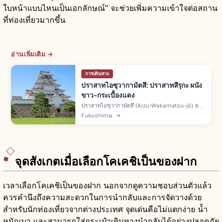
ใบหน้าแบบไหนเป็นเอกลักษณ์" จะช่วยเพิ่มความเข้าใจต่อสถาน
ที่ท่องเที่ยวมากขึ้น
อ่านเพิ่มเติม →
การเดินทาง
ปราสาทไอซุวากามัตสึ: ปราสาทสึรุกะ ผนัง
ขาว-กระเบื้องแดง
ปราสาทไอซุวากามัตสึ (Aizu-Wakamatsu-jō) หรือ
ปราสาทสึรุกะ เมืองไอซุวากามัตสึ จ.ฟุกุชิมะ โบราณ
Fukushima
→
สถานชาติ 1 ใน 100 ปราสาทดังของญี่ปุ่น ผนังขาว
ตัดกระเบื้องสีแดง
จุดสังเกตเมื่อเลือกโคเคชิเป็นของฝาก
เวลาเลือกโคเคชิเป็นของฝาก นอกจากดูความชอบส่วนตัวแล้ว
ควรคำนึงถึงความสะดวกในการนำกลับและการจัดวางด้วย
สำหรับนักท่องเที่ยวจากต่างประเทศ จุดเด่นคือไม่แตกง่าย น้ำ
หนักเบา และสามารถใส่กระเป๋าเดินทางนำกลับได้อย่างปลอดภัย