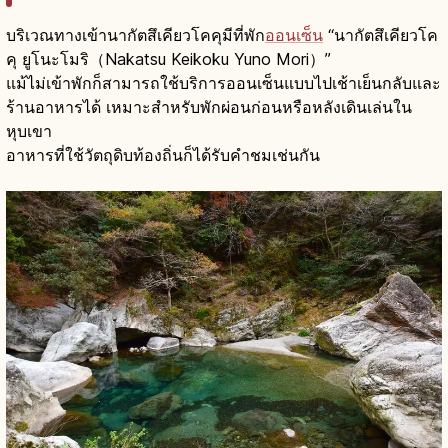
บริเวณทางเข้านากัตสึเคียวโคคุมีที่พัก
ออนเซ็น
“นากัตสึเคียวโค
คุ ยูโนะโมริ（Nakatsu Keikoku Yuno Mori）”
แม้ไม่เข้าพักก็สามารถใช้บริการออนเซ็นแบบไปเช้าเย็นกลับและ
ร้านอาหารได้ เหมาะสำหรับพักผ่อนก่อนหรือหลังเดินเล่นใน
หุบเขา
อาหารที่ใช้วัตถุดิบท้องถิ่นก็ได้รับคำชมเช่นกัน