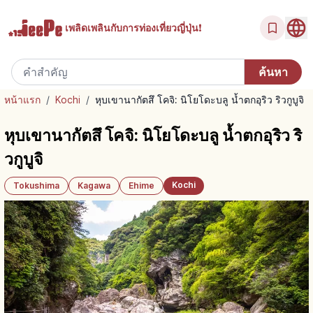
เพลิดเพลินกับ
การท่องเที่ยวญี่ปุ่น!
หน้าแรก
/
Kochi
/
หุบเขานากัตสึ โคจิ: นิโยโดะบลู น้ำตกอุริว ริวกูบูจิ
หุบเขานากัตสึ โคจิ: นิโยโดะบลู น้ำตกอุริว ริ
วกูบูจิ
Kochi
Tokushima
Kagawa
Ehime