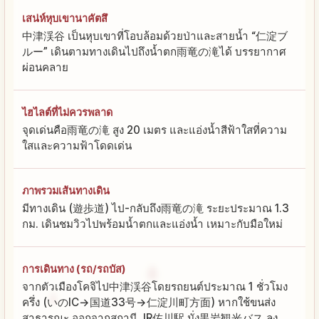
เสน่ห์หุบเขานาคัตสึ
中津渓谷 เป็นหุบเขาที่โอบล้อมด้วยป่าและสายน้ำ “仁淀ブ
ルー” เดินตามทางเดินไปถึงน้ำตก雨竜の滝ได้ บรรยากาศ
ผ่อนคลาย
ไฮไลต์ที่ไม่ควรพลาด
จุดเด่นคือ雨竜の滝 สูง 20 เมตร และแอ่งน้ำสีฟ้าใสที่ความ
ใสและความฟ้าโดดเด่น
ภาพรวมเส้นทางเดิน
มีทางเดิน (遊歩道) ไป-กลับถึง雨竜の滝 ระยะประมาณ 1.3
กม. เดินชมวิวไปพร้อมน้ำตกและแอ่งน้ำ เหมาะกับมือใหม่
การเดินทาง (รถ/รถบัส)
จากตัวเมืองโคจิไป中津渓谷โดยรถยนต์ประมาณ 1 ชั่วโมง
ครึ่ง (いのIC→国道33号→仁淀川町方面) หากใช้ขนส่ง
สาธารณะ ออกจากสถานี JR佐川駅 นั่ง黒岩観光バス ลง