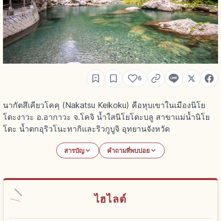
6
นากัตสึเคียวโคคุ (Nakatsu Keikoku) คือหุบเขาในเมืองนิโย
โดะงาวะ อ.อากาวะ จ.โคจิ น้ำใสนิโยโดะบลู สาขาแม่น้ำนิโย
โดะ น้ำตกอุริวโนะทากิและริวกูบูจิ อุทยานจังหวัด
สารบัญ
คำถามที่พบบ่อย
ไฮไลต์