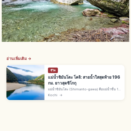
อ่านเพิ่มเติม →
ชีวิต
แม่น้ำชิมันโตะ โคจิ: สายน้ำใสสุดท้าย 196
กม. ยาวสุดชิโกกุ
แม่น้ำชิมันโตะ (Shimanto-gawa) คือแม่น้ำชั้น 1
ตะวันตก จ.โคจิ ยาว 196 กม. ยาวสุดชิโกกุ ฉายา
Kochi
→
สายน้ำใสสายสุดท้ายของญี่ปุ่น ไม่มีเขื่อนใหญ่ พาย
เรือแคนูและล่องเรือ