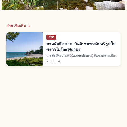
อ่านเพิ่มเติม →
ชีวิต
หาดคัตสึระฮามะ โคจิ: ชมพระจันทร์ รูปปั้น
ซากาโมโตะ เรียวมะ
หาดคัตสึระฮามะ (Katsurahama) คือชายหาดเมือง
โคจิ จ.โคจิ มองเห็นอ่าวโทสะกว้างไกล จุดชม
Kochi
→
พระจันทร์ดัง รูปปั้นซากาโมโตะ เรียวมะ หาดทราย
ขาวและแนวสนเขียว