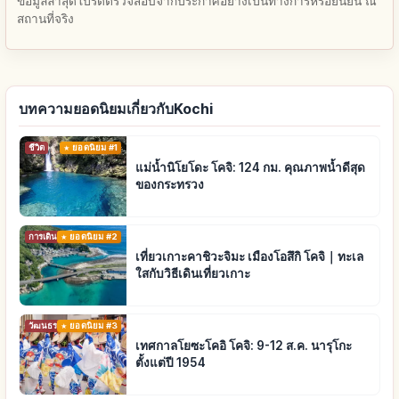
ข้อมูลล่าสุดโปรดตรวจสอบจากประกาศอย่างเป็นทางการหรือยืนยัน ณ
สถานที่จริง
บทความยอดนิยมเกี่ยวกับKochi
ชีวิต
ยอดนิยม #1
แม่น้ำนิโยโดะ โคจิ: 124 กม. คุณภาพน้ำดีสุด
ของกระทรวง
การเดินทาง
ยอดนิยม #2
เที่ยวเกาะคาชิวะจิมะ เมืองโอสึกิ โคจิ｜ทะเล
ใสกับวิธีเดินเที่ยวเกาะ
วัฒนธรรมดั้งเดิม
ยอดนิยม #3
เทศกาลโยซะโคอิ โคจิ: 9-12 ส.ค. นารุโกะ
ตั้งแต่ปี 1954