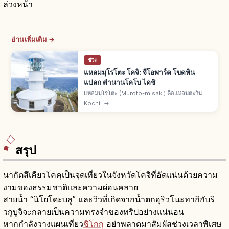
ล่วงหน้า
อ่านเพิ่มเติม →
ชีวิต
แหลมมุโรโตะ โคจิ: จีโอพาร์ค โขดหิน
แปลก ตำนานโคโบ ไดชิ
แหลมมุโรโตะ (Muroto-misaki) คือแหลมตะวัน
ออกเฉียงใต้เมืองมุโรโตะ จ.โคจิ ยื่นออกมหาสมุทร
Kochi
→
แปซิฟิก โซนจีโอพาร์ค โขดหินรูปทรงพิเศษ สถานที่
ศักดิ์สิทธิ์โคโบ ไดชิ คูไค
สรุป
นากัตสึเคียวโคคุเป็นจุดเที่ยวในจังหวัดโคจิที่อัดแน่นด้วยความ
งามของธรรมชาติและความผ่อนคลาย
สายน้ำ “นิโยโดะบลู” และวิวที่เกิดจากน้ำตกอุริวโนะทากิกับริ
วกูบูจิจะกลายเป็นความทรงจำของทริปอย่างแน่นอน
หากกำลังวางแผนเที่ยว
ชิโกกุ
อย่าพลาดมาสัมผัสช่วงเวลาพิเศษ