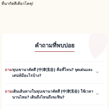
ที่นากัตสึเคียวโคคุ!
คำถามที่พบบ่อย
ถาม
หุบเขานาคัตสึ (中津渓谷) คือที่ไหน? จุดเด่นและ
keyboard_arrow_down
เสน่ห์มีอะไรบ้าง?
ถาม
เดินเส้นทางในหุบเขานาคัตสึ (中津渓谷) ใช้เวลา
keyboard_arrow_down
นานไหม? เดินถึงไหนถึงจะฟิน?