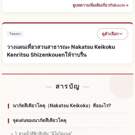
ดูบทความเพิ่มเติมเกี่ยวกับKochi
→
ดูตัวเลือก
โฆษณา
วางแผนเที่ยวสวนสาธารณะ Nakatsu Keikoku
Kenritsu Shizenkouenให้ราบรื่น
หาที่พักใกล้สวนสาธารณะ Nakatsu Keikoku Kenritsu
↗
สารบัญ
Shizenkouen
หากิจกรรมในสวนสาธารณะ Nakatsu Keikoku
นากัตสึเคียวโคคุ（Nakatsu Keikoku）คืออะไร?
↗
Kenritsu Shizenkouen
จุดเด่นของนากัตสึเคียวโคคุ
1. สายน้ำสีฟ้าลึกลับ “นิโยโดะบลู”