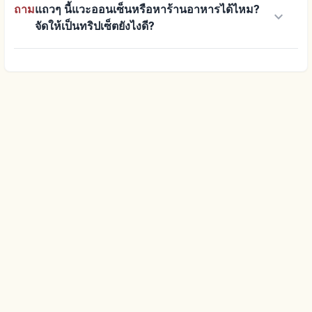
ถาม
แถวๆ นี้แวะออนเซ็นหรือหาร้านอาหารได้ไหม?
keyboard_arrow_down
จัดให้เป็นทริปเซ็ตยังไงดี?