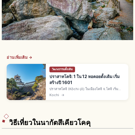
อ่านเพิ่มเติม →
วัฒนธรรมดั้งเดิม
ปราสาทโคจิ: 1 ใน 12 หอคอยดั้งเดิม เริ่ม
สร้างปี 1601
ปราสาทโคจิ (Kōchi-jō) ในเมืองโคจิ จ.โคจิ เริ่ม
สร้างปี ค.ศ. 1601 โดยยามาอุจิ คาซุโตโยะ ไดเมียว
Kochi
→
แรกแห่งโทสะ 1 ใน 12 ปราสาทหอคอยดั้งเดิม มีทั้ง
เท็นชุและไคโตคุคังครบ
วิธีเที่ยวในนากัตสึเคียวโคคุ