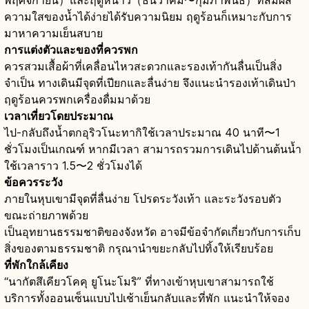
พฤศจิกายน）และฤดูหนาว（ธันวาคม〜กุมภาพันธ์）ที่สัมผัส
ความใสของน้ำได้ง่ายได้รับความนิยม ฤดูร้อนก็เหมาะกับการ
มาหาความเย็นสบาย
การแต่งตัวและของที่ควรพก
ควรสวมเสื้อผ้าที่เคลื่อนไหวสะดวกและรองเท้ากันลื่นเป็นสิ่ง
จำเป็น ทางเดินมีจุดที่เปียกและลื่นง่าย จึงแนะนำรองเท้าเดินป่า
ฤดูร้อนควรพกเครื่องดื่มมาด้วย
เวลาเที่ยวโดยประมาณ
ไป-กลับถึงน้ำตกอุริวโนะทากิใช้เวลาประมาณ 40 นาที〜1
ชั่วโมงเป็นเกณฑ์ หากมีเวลา สามารถรวมการเดินไปด้านต้นน้ำ
ใช้เวลาราว 1.5〜2 ชั่วโมงได้
ข้อควรระวัง
ภายในหุบเขามีจุดที่ลื่นง่าย โปรดระวังเท้า และระวังรอบตัว
ขณะถ่ายภาพด้วย
เป็นอุทยานธรรมชาติของจังหวัด อาจมีข้อจำกัดเกี่ยวกับการเก็บ
สิ่งของตามธรรมชาติ กรุณานำขยะกลับไปทิ้งให้เรียบร้อย
ที่พักใกล้เคียง
“นากัตสึเคียวโคคุ ยูโนะโมริ” ที่ทางเข้าหุบเขาสามารถใช้
บริการทั้งออนเซ็นแบบไปเช้าเย็นกลับและที่พัก แนะนำให้จอง