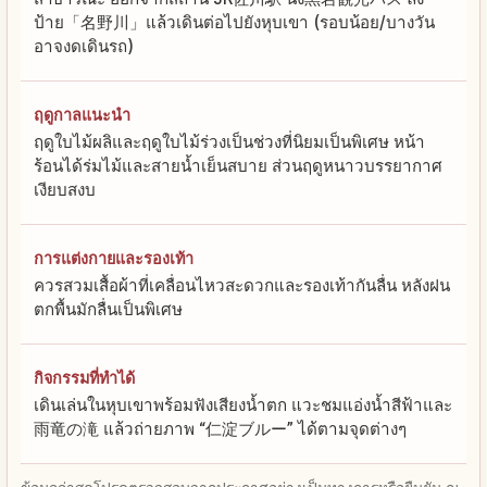
ป้าย「名野川」แล้วเดินต่อไปยังหุบเขา (รอบน้อย/บางวัน
อาจงดเดินรถ)
ฤดูกาลแนะนำ
ฤดูใบไม้ผลิและฤดูใบไม้ร่วงเป็นช่วงที่นิยมเป็นพิเศษ หน้า
ร้อนได้ร่มไม้และสายน้ำเย็นสบาย ส่วนฤดูหนาวบรรยากาศ
เงียบสงบ
การแต่งกายและรองเท้า
ควรสวมเสื้อผ้าที่เคลื่อนไหวสะดวกและรองเท้ากันลื่น หลังฝน
ตกพื้นมักลื่นเป็นพิเศษ
กิจกรรมที่ทำได้
เดินเล่นในหุบเขาพร้อมฟังเสียงน้ำตก แวะชมแอ่งน้ำสีฟ้าและ
雨竜の滝 แล้วถ่ายภาพ “仁淀ブルー” ได้ตามจุดต่างๆ