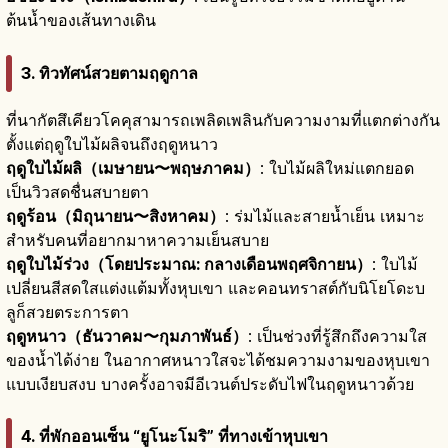
ต้นน้ำของเส้นทางเดิน
3. ทิวทัศน์สวยตามฤดูกาล
ที่นากัตสึเคียวโคคุสามารถเพลิดเพลินกับความงามที่แตกต่างกัน
ตั้งแต่ฤดูใบไม้ผลิจนถึงฤดูหนาว
ฤดูใบไม้ผลิ（เมษายน〜พฤษภาคม）
: ใบไม้ผลิใหม่แตกยอด
เป็นวิวสดชื่นสบายตา
ฤดูร้อน（มิถุนายน〜สิงหาคม）
: ร่มไม้และสายน้ำเย็น เหมาะ
สำหรับคนที่อยากมาหาความเย็นสบาย
ฤดูใบไม้ร่วง（โดยประมาณ: กลางเดือนพฤศจิกายน）
: ใบไม้
เปลี่ยนสีสดใสแต่งแต้มทั้งหุบเขา และคอนทราสต์กับนิโยโดะบ
ลูก็สวยตระการตา
ฤดูหนาว（ธันวาคม〜กุมภาพันธ์）
: เป็นช่วงที่รู้สึกถึงความใส
ของน้ำได้ง่าย ในอากาศหนาวใสจะได้ชมความงามของหุบเขา
แบบเงียบสงบ บางครั้งอาจมีอีเวนต์ประดับไฟในฤดูหนาวด้วย
4. ที่พักออนเซ็น “ยูโนะโมริ” ที่ทางเข้าหุบเขา