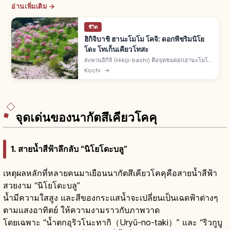
อ่านเพิ่มเติม →
ชีวิต
ฮิกิจิบาชิ ฮานะโมโม โคจิ: ดอกพีชริมนิโย
โดะ โทเก็นเคียวโทสะ
สะพานฮิกิจิ (Hikiji-bashi) คือจุดชมดอกฮานะโมโม
ในเมืองนิโยโดกาวะ อ.อะงะวะ จ.โคจิ ปลูกบนไหล่
Kochi
→
เขามองลงแม่น้ำนิโยโดะ ฉายา โทสะโนะโทเก็น
เคียว ตัดกับนิโยโดะบลู
จุดเด่นของนากัตสึเคียวโคคุ
1. สายน้ำสีฟ้าลึกลับ “นิโยโดะบลู”
เหตุผลหลักที่หลายคนมาเยือนนากัตสึเคียวโคคุคือสายน้ำสีฟ้า
สวยงาม “นิโยโดะบลู”
น้ำมีความใสสูง และสีของกระแสน้ำจะเปลี่ยนเป็นเฉดฟ้าต่างๆ
ตามแสงอาทิตย์ ให้ความงามราวกับภาพวาด
โดยเฉพาะ “น้ำตกอุริวโนะทากิ（Uryū-no-taki）” และ “ริวกูบู