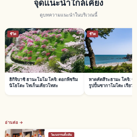
จุดแนะนำใกล้เคียง
ดูบทความแนะนำในบริเวณนี้
ชีวิต
ชีวิต
ฮิกิจิบาชิ ฮานะโมโม โคจิ: ดอกพีชริม
หาดคัตสึระฮามะ โคจิ: ชม
นิโยโดะ โทเก็นเคียวโทสะ
รูปปั้นซากาโมโตะ เรียวม
อ่านต่อ →
วัฒนธรรมดั้งเดิม