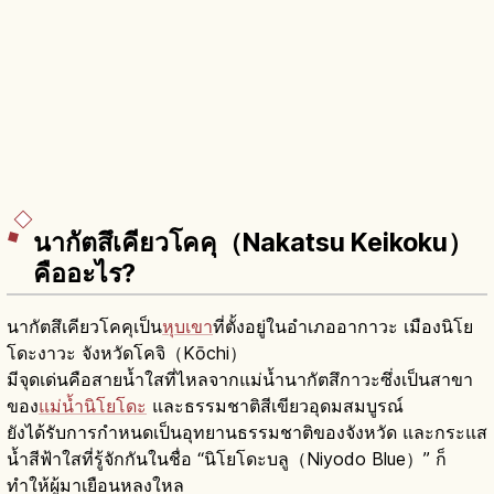
นากัตสึเคียวโคคุ（Nakatsu Keikoku）
คืออะไร?
นากัตสึเคียวโคคุเป็น
หุบเขา
ที่ตั้งอยู่ในอำเภออากาวะ เมืองนิโย
โดะงาวะ จังหวัดโคจิ（Kōchi）
มีจุดเด่นคือสายน้ำใสที่ไหลจากแม่น้ำนากัตสึกาวะซึ่งเป็นสาขา
ของ
แม่น้ำนิโยโดะ
และธรรมชาติสีเขียวอุดมสมบูรณ์
ยังได้รับการกำหนดเป็นอุทยานธรรมชาติของจังหวัด และกระแส
น้ำสีฟ้าใสที่รู้จักกันในชื่อ “นิโยโดะบลู（Niyodo Blue）” ก็
ทำให้ผู้มาเยือนหลงใหล