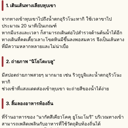
1. เดินเส้นทางเลียบหุบเขา
จากทางเข้าหุบเขาไปถึงน้ำตกอุริวโนะทากิ ใช้เวลาขาไป
ประมาณ 20 นาทีเป็นเกณฑ์
หากมีแรงและเวลา ก็สามารถเดินต่อไปสำรวจด้านต้นน้ำได้อีก
ทางเดินที่คดเคี้ยวเลาะโขดหินมีขึ้นลงพอสมควร จึงเป็นเส้นทาง
ที่มีความหลากหลายและไม่น่าเบื่อ
2. ถ่ายภาพ “นิโยโดะบลู”
มีสปอตถ่ายภาพสวยๆ มากมาย เช่น ริวกูบูจิและน้ำตกอุริวโนะ
ทากิ
ช่วงเช้าที่แสงแดดส่องเข้าหุบเขา จะถ่ายสีของน้ำได้ง่าย
3. ลิ้มลองอาหารท้องถิ่น
ที่ร้านอาหารของ “นากัตสึเคียวโคคุ ยูโนะโมริ” บริเวณทางเข้า
สามารถเพลิดเพลินกับอาหารที่ใช้วัตถุดิบท้องถิ่นได้