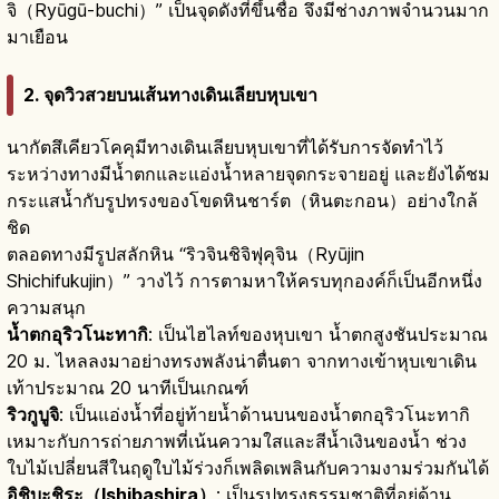
จิ（Ryūgū-buchi）” เป็นจุดดังที่ขึ้นชื่อ จึงมีช่างภาพจำนวนมาก
มาเยือน
2. จุดวิวสวยบนเส้นทางเดินเลียบหุบเขา
นากัตสึเคียวโคคุมีทางเดินเลียบหุบเขาที่ได้รับการจัดทำไว้
ระหว่างทางมีน้ำตกและแอ่งน้ำหลายจุดกระจายอยู่ และยังได้ชม
กระแสน้ำกับรูปทรงของโขดหินชาร์ต（หินตะกอน）อย่างใกล้
ชิด
ตลอดทางมีรูปสลักหิน “ริวจินชิจิฟุคุจิน（Ryūjin
Shichifukujin）” วางไว้ การตามหาให้ครบทุกองค์ก็เป็นอีกหนึ่ง
ความสนุก
น้ำตกอุริวโนะทากิ
: เป็นไฮไลท์ของหุบเขา น้ำตกสูงชันประมาณ
20 ม. ไหลลงมาอย่างทรงพลังน่าตื่นตา จากทางเข้าหุบเขาเดิน
เท้าประมาณ 20 นาทีเป็นเกณฑ์
ริวกูบูจิ
: เป็นแอ่งน้ำที่อยู่ท้ายน้ำด้านบนของน้ำตกอุริวโนะทากิ
เหมาะกับการถ่ายภาพที่เน้นความใสและสีน้ำเงินของน้ำ ช่วง
ใบไม้เปลี่ยนสีในฤดูใบไม้ร่วงก็เพลิดเพลินกับความงามร่วมกันได้
อิชิบะชิระ（Ishibashira）
: เป็นรูปทรงธรรมชาติที่อยู่ด้าน