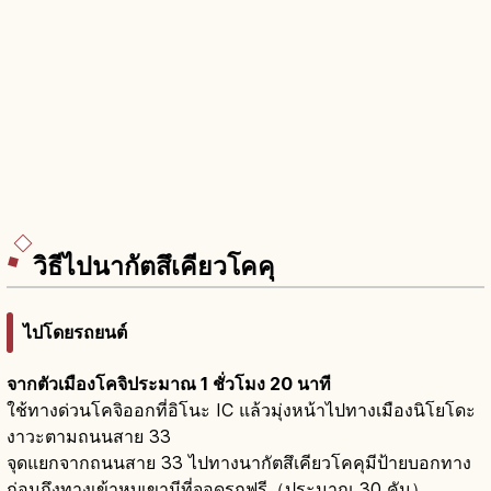
วิธีไปนากัตสึเคียวโคคุ
ไปโดยรถยนต์
จากตัวเมืองโคจิประมาณ 1 ชั่วโมง 20 นาที
ใช้ทางด่วนโคจิออกที่อิโนะ IC แล้วมุ่งหน้าไปทางเมืองนิโยโดะ
งาวะตามถนนสาย 33
จุดแยกจากถนนสาย 33 ไปทางนากัตสึเคียวโคคุมีป้ายบอกทาง
ก่อนถึงทางเข้าหุบเขามีที่จอดรถฟรี（ประมาณ 30 คัน）