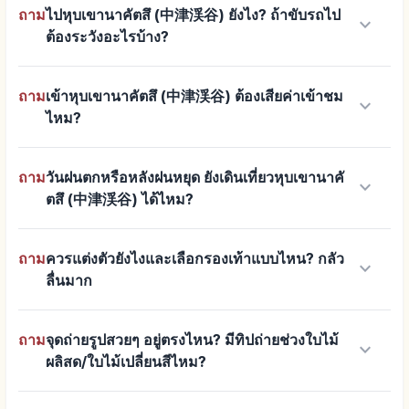
ถาม
ไปหุบเขานาคัตสึ (中津渓谷) ยังไง? ถ้าขับรถไป
keyboard_arrow_down
ต้องระวังอะไรบ้าง?
ถาม
เข้าหุบเขานาคัตสึ (中津渓谷) ต้องเสียค่าเข้าชม
keyboard_arrow_down
ไหม?
ถาม
วันฝนตกหรือหลังฝนหยุด ยังเดินเที่ยวหุบเขานาคั
keyboard_arrow_down
ตสึ (中津渓谷) ได้ไหม?
ถาม
ควรแต่งตัวยังไงและเลือกรองเท้าแบบไหน? กลัว
keyboard_arrow_down
ลื่นมาก
ถาม
จุดถ่ายรูปสวยๆ อยู่ตรงไหน? มีทิปถ่ายช่วงใบไม้
keyboard_arrow_down
ผลิสด/ใบไม้เปลี่ยนสีไหม?