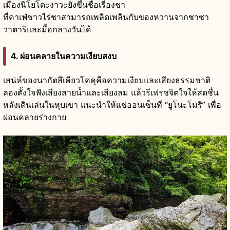
เมืองนิโยโดะงาวะยังขึ้นชื่อเรื่องชา
ที่คาเฟ่ชาวไร่ชาสามารถเพลิดเพลินกับของหวานจากชาซา
วาตาริและมื้อกลางวันได้
4. ผ่อนคลายในความเงียบสงบ
เสน่ห์ของนากัตสึเคียวโคคุคือความเงียบและเสียงธรรมชาติ
ลองตั้งใจฟังเสียงสายน้ำและเสียงลม แล้วรีเฟรชจิตใจให้สดชื่น
หลังเดินเล่นในหุบเขา แนะนำให้แช่ออนเซ็นที่ “ยูโนะโมริ” เพื่อ
ผ่อนคลายร่างกาย