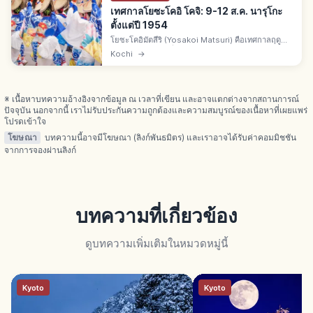
เทศกาลโยซะโคอิ โคจิ: 9-12 ส.ค. นารุโกะ
ตั้งแต่ปี 1954
โยซะโคอิมัตสึริ (Yosakoi Matsuri) คือเทศกาลฤดู
ร้อนตัวแทนชิโกกุที่โคจิ จ.โคจิ จัด 9-12 ส.ค. นักเต้น
Kochi
→
ถือนารุโกะ เริ่มปี 1954 เพลงโยซะโคอินารุโกะโอโดริ
โดยทาเคมาซะ
※ เนื้อหาบทความอ้างอิงจากข้อมูล ณ เวลาที่เขียน และอาจแตกต่างจากสถานการณ์
ปัจจุบัน นอกจากนี้ เราไม่รับประกันความถูกต้องและความสมบูรณ์ของเนื้อหาที่เผยแพร่
โปรดเข้าใจ
โฆษณา
บทความนี้อาจมีโฆษณา (ลิงก์พันธมิตร) และเราอาจได้รับค่าคอมมิชชัน
จากการจองผ่านลิงก์
บทความที่เกี่ยวข้อง
ดูบทความเพิ่มเติมในหมวดหมู่นี้
Kyoto
Kyoto