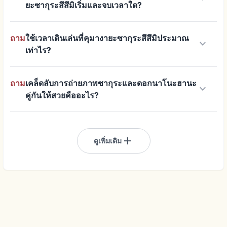
ยะซากุระสึสึมิเริ่มและจบเวลาใด?
ถาม
ใช้เวลาเดินเล่นที่คุมางายะซากุระสึสึมิประมาณ
keyboard_arrow_down
เท่าไร?
ถาม
เคล็ดลับการถ่ายภาพซากุระและดอกนาโนะฮานะ
keyboard_arrow_down
คู่กันให้สวยคืออะไร?
add
ดูเพิ่มเติม