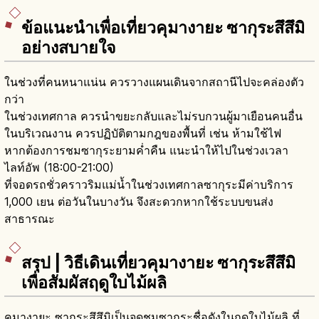
ข้อแนะนำเพื่อเที่ยวคุมางายะ ซากุระสึสึมิ
อย่างสบายใจ
ในช่วงที่คนหนาแน่น ควรวางแผนเดินจากสถานีไปจะคล่องตัว
กว่า
ในช่วงเทศกาล ควรนำขยะกลับและไม่รบกวนผู้มาเยือนคนอื่น
ในบริเวณงาน ควรปฏิบัติตามกฎของพื้นที่ เช่น ห้ามใช้ไฟ
หากต้องการชมซากุระยามค่ำคืน แนะนำให้ไปในช่วงเวลา
ไลท์อัพ (18:00-21:00)
ที่จอดรถชั่วคราวริมแม่น้ำในช่วงเทศกาลซากุระมีค่าบริการ
1,000 เยน ต่อวันในบางวัน จึงสะดวกหากใช้ระบบขนส่ง
สาธารณะ
สรุป | วิธีเดินเที่ยวคุมางายะ ซากุระสึสึมิ
เพื่อสัมผัสฤดูใบไม้ผลิ
คุมางายะ ซากุระสึสึมิเป็นจุดชมซากุระชื่อดังในฤดูใบไม้ผลิ ที่