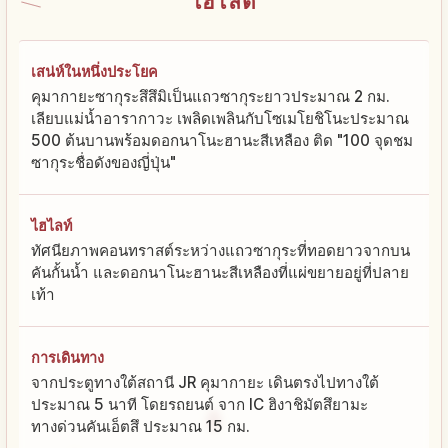
ไฮไลต์
เสน่ห์ในหนึ่งประโยค
คุมากายะซากุระสึสึมิเป็นแถวซากุระยาวประมาณ 2 กม.
เลียบแม่น้ำอารากาวะ เพลิดเพลินกับโซเมโยชิโนะประมาณ
500 ต้นบานพร้อมดอกนาโนะฮานะสีเหลือง ติด "100 จุดชม
ซากุระชื่อดังของญี่ปุ่น"
ไฮไลท์
ทัศนียภาพคอนทราสต์ระหว่างแถวซากุระที่ทอดยาวจากบน
คันกั้นน้ำ และดอกนาโนะฮานะสีเหลืองที่แผ่ขยายอยู่ที่ปลาย
เท้า
การเดินทาง
จากประตูทางใต้สถานี JR คุมากายะ เดินตรงไปทางใต้
ประมาณ 5 นาที โดยรถยนต์ จาก IC ฮิงาชิมัตสึยามะ
ทางด่วนคันเอ็ตสึ ประมาณ 15 กม.