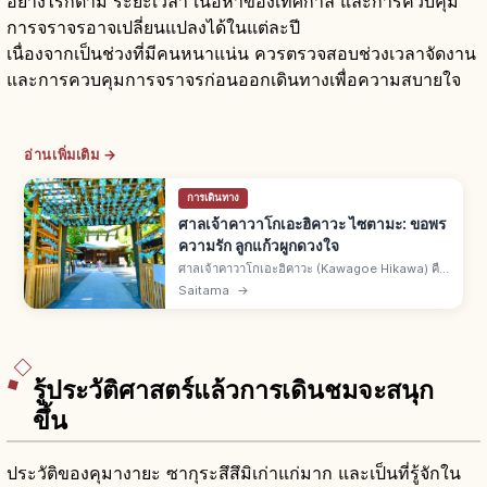
อย่างไรก็ตาม ระยะเวลา เนื้อหาของเทศกาล และการควบคุม
การจราจรอาจเปลี่ยนแปลงได้ในแต่ละปี
เนื่องจากเป็นช่วงที่มีคนหนาแน่น ควรตรวจสอบช่วงเวลาจัดงาน
และการควบคุมการจราจรก่อนออกเดินทางเพื่อความสบายใจ
อ่านเพิ่มเติม →
การเดินทาง
ศาลเจ้าคาวาโกเอะฮิคาวะ ไซตามะ: ขอพร
ความรัก ลูกแก้วผูกดวงใจ
ศาลเจ้าคาวาโกเอะฮิคาวะ (Kawagoe Hikawa) คือ
ศาลเจ้าย่านมิยาชิตะโจ เมืองคาวาโกเอะ จ.ไซตามะ
Saitama
→
บูชาสุซาโนะโอะและเทพ 5 องค์รวมเทพคู่สามีภรรยา
2 คู่ ลูกแก้วผูกดวงใจ
รู้ประวัติศาสตร์แล้วการเดินชมจะสนุก
ขึ้น
ประวัติของคุมางายะ ซากุระสึสึมิเก่าแก่มาก และเป็นที่รู้จักใน