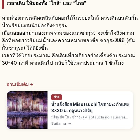
เวลาเดิน ให้มองทั้ง “ใกล้” และ “ไกล”
หากต้องการเพลิดเพลินกับดอกไม้ในระยะใกล้ ควรเดินบนคันกั้น
น้ำพร้อมเงยหน้ามองกิ่งซากุระ
เมื่อถอยออกมามองภาพรวมของแนวซากุระ จะเข้าใจถึงความ
ลึกที่ทอดยาวริมแม่น้ำและความหมายของชื่อ ซากุระสึสึมิ (คัน
กั้นซากุระ) ได้ดียิ่งขึ้น
เวลาที่ใช้โดยประมาณ คือเดินเที่ยวเดียวอย่างเชื่องช้าประมาณ
30-40 นาที หากเดินไป-กลับก็ใช้เวลาประมาณ 1 ชั่วโมง
อ่านเพิ่มเติม →
ชีวิต
น้ำแข็งย้อย Misotsuchi ไซตามะ: กำแพง
8x30 ม. ฤดูหนาวจิจิบุ
มิโซะสึจิ โนะ ซึราระ (Misotsuchi no Tsurara)
อยู่ที่จิจิบุ จ.ไซตามะ น้ำแข็งย้อยธรรมชาติเป็น
Saitama
→
กำแพงสูง 8 ม. กว้าง 30 ม. ช่วงสวยกลาง ม.ค.-กลาง
ก.พ. ไลต์อัปยามค่ำคืน