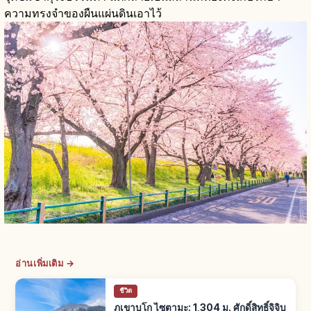
ความทรงจำของผืนแผ่นดินเอาไว้
อ่านเพิ่มเติม →
ชีวิต
ภูเขาบูโก ไซตามะ: 1,304 ม. ศักดิ์สิทธิ์จิจิบุ