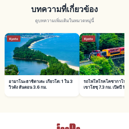
บทความที่เกี่ยวข้อง
ดูบทความเพิ่มเติมในหมวดหมู่นี้
Kyoto
Kyoto
อามาโนะฮาชิดาเตะ เกียวโต: 1 ใน 3
รถไฟโทโรคโคซากาโนะ เก
วิวดัง สันดอน 3.6 กม.
เขาโฮซุ 7.3 กม. เปิดปี 19