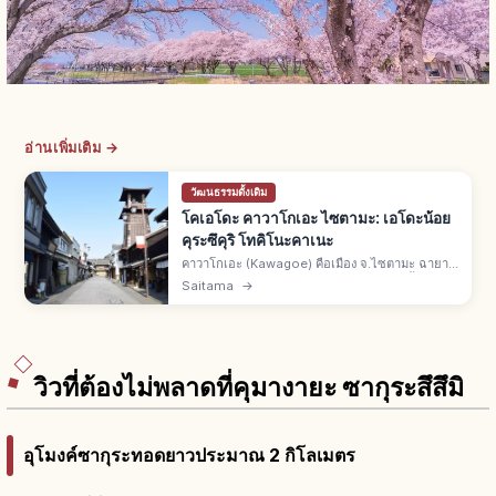
อ่านเพิ่มเติม →
วัฒนธรรมดั้งเดิม
โคเอโดะ คาวาโกเอะ ไซตามะ: เอโดะน้อย
คุระซึคุริ โทคิโนะคาเนะ
คาวาโกเอะ (Kawagoe) คือเมือง จ.ไซตามะ ฉายา
โคเอโดะ (เอโดะน้อย) ย่านอาคารคุระซึคุริขึ้นเขต
Saitama
→
อนุรักษ์ปี 1999 หอระฆังโทคิโนะคาเนะสัญลักษณ์
จากโตเกียวรถไฟ 30-50 นาที
วิวที่ต้องไม่พลาดที่คุมางายะ ซากุระสึสึมิ
อุโมงค์ซากุระทอดยาวประมาณ 2 กิโลเมตร