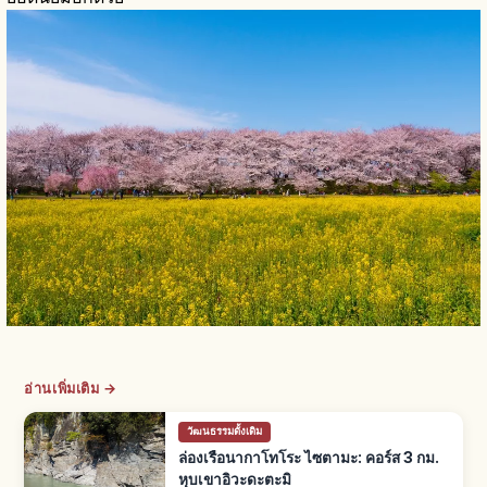
อ่านเพิ่มเติม →
วัฒนธรรมดั้งเดิม
ล่องเรือนากาโทโระ ไซตามะ: คอร์ส 3 กม.
หุบเขาอิวะดะตะมิ