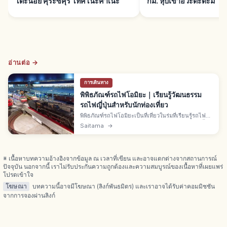
โดะน้อย คุระซึคุริ โทคิโนะคาเนะ
กม. หุบเขาอิวะดะตะมิ
อ่านต่อ →
การเดินทาง
พิพิธภัณฑ์รถไฟโอมิยะ｜เรียนรู้วัฒนธรรม
รถไฟญี่ปุ่นสำหรับนักท่องเที่ยว
พิพิธภัณฑ์รถไฟโอมิยะเป็นที่เที่ยวในร่มที่เรียนรู้รถไฟ
ญี่ปุ่นผ่านขบวนรถจริง โมเดล และนิทรรศการ ไกด์นี้
Saitama
→
แนะนำสิ่งที่ควรเช็กเรื่องตั๋ว กิจกรรม และมารยาทถ่าย
รูป เหมาะกับทั้งแฟนรถไฟและมือใหม่
※ เนื้อหาบทความอ้างอิงจากข้อมูล ณ เวลาที่เขียน และอาจแตกต่างจากสถานการณ์
ปัจจุบัน นอกจากนี้ เราไม่รับประกันความถูกต้องและความสมบูรณ์ของเนื้อหาที่เผยแพร่
โปรดเข้าใจ
โฆษณา
บทความนี้อาจมีโฆษณา (ลิงก์พันธมิตร) และเราอาจได้รับค่าคอมมิชชัน
จากการจองผ่านลิงก์