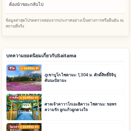
ต้องนำขยะกลับไป
ข้อมูลล่าสุดโปรดตรวจสอบจากประกาศอย่างเป็นทางการหรือยืนยัน ณ
สถานที่จริง
บทความยอดนิยมเกี่ยวกับSaitama
ชีวิต
ยอดนิยม #1
ภูเขาบูโก ไซตามะ: 1,304 ม. ศักดิ์สิทธิ์จิจิบุ
คันนะบิยามะ
การเดินทาง
ยอดนิยม #2
ศาลเจ้าคาวาโกเอะฮิคาวะ ไซตามะ: ขอพร
ความรัก ลูกแก้วผูกดวงใจ
วัฒนธรรมดั้งเดิม
ยอดนิยม #3