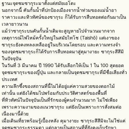
ฐานะจุดชมซากุระมาตั้งแต่สมัยเอโดะ
นอกจากนี้ คันกั้นน้ำที่ปกป้องเมืองจากน้ำท่วมของแม่น้ำอา
ราคาวะและทิวทัศน์ของซากุระ ก็ได้รับการสืบทอดต่อกันมาเป็น
เวลายาวนาน
แม้ว่าซากุระบนคันกั้นน้ำเดิมจะสูญหายไปจำนวนมากจาก
เหตุการณ์ไฟไหม้ครั้งใหญ่ในสมัยไทโช (Taishō) แต่เงาของ
ซากุระยังคงหลงเหลืออยู่ในบริเวณโดยรอบ และความทรงจำ
ของจุดชมซากุระก็ได้รับการสืบทอดมาสู่คุมางายะ ซากุระสึสึมิ
ในปัจจุบัน
ในวันที่ 3 มีนาคม ปี 1990 ได้รับเลือกให้เป็น 1 ใน 100 สุดยอด
จุดชมซากุระของญี่ปุ่น และกลายเป็นจุดชมซากุระที่มีชื่อเสียงทั่ว
ประเทศ
ความลึกซึ้งของสถานที่นี้ไม่ได้อยู่แค่ความสวยของดอกไม้
เท่านั้น แต่ยังได้ชมไปพร้อมกับประวัติศาสตร์ของพื้นที่
ที่ทิวทัศน์ในปัจจุบันเป็นที่รักของผู้คนจำนวนมาก ไม่ใช่เพียง
เพราะความงามของแนวซากุระ แต่ยังเป็นเพราะการสั่งสมต่อ
เนื่องมานี้ด้วย
เมื่อเดินเที่ยวพร้อมรู้เบื้องหลัง คุมางายะ ซากุระสึสึมิจะไม่ใช่แค่
จุดชมซากุระธรรมดา แต่กลายเป็นสถานที่ที่ยังคงเก็บรักษา