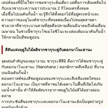
เสน่ห์ของที่นี่ไม่ใช่การชมซากุระต้นเดียว แต่คือการเดินเพลินไป
กับแนวซากุระความยาวประมาณ 2 กิโลเมตรทั้งหมด
เมื่อขึ้นไปบนคันกั้นน้ำ จะรู้สึกได้ทั้งดอกไม้ที่อยู่ตรงหน้าและ
ความยาวของอุโมงค์ซากุระที่ทอดต่อเนื่องไปจนสุดสายตา
ช่วงเวลาที่ซากุระบานสวยที่สุดคือปลายเดือนมีนาคมถึงต้นเดือน
เมษายน ในช่วงนี้ซากุระโซเมโยชิโนะจะแต่งแต้มแนวคันกั้นน้ำ
ให้กลายเป็นสีชมพูอ่อน
สีสันแห่งฤดูใบไม้ผลิจากซากุระคู่กับดอกนาโนะฮานะ
จุดเด่นสำคัญของคุมางายะ ซากุระสึสึมิ คือการได้ชมซากุระคู่
กับดอกนาโนะฮานะ (Nanohana / ดอกผักกาดสีเหลือง) ที่บาน
บนเนินคันกั้นน้ำ
คอนทราสต์ของสีชมพูอ่อนของซากุระและสีเหลืองสดใสของ
ดอกนาโนะฮานะ เป็นภาพที่หาชมได้เฉพาะในพื้นที่เปิดโล่งริม
แม่น้ำเท่านั้น ทำให้สัมผัสบรรยากาศฤดูใบไม้ผลิได้อย่างผ่อน
คลาย
การประชันสีของซากุระและดอกนาโนะฮานะยังเป็นจุดถ่ายรูป
ยอดนิยมอีกด้วย