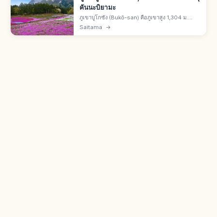
คันนะบิยามะ
ภูเขาบูโกซัง (Bukō-san) คือภูเขาสูง 1,304 ม.
คร่อมเมืองจิจิบุและโยโกเสะ จ.ไซตามะ เหมืองหินปูน
Saitama
→
ทางเหนือ ภูเขาศักดิ์สิทธิ์ของศาลเจ้าจิจิบุ คันนะบิยา
มะ ไฮกิ้ง