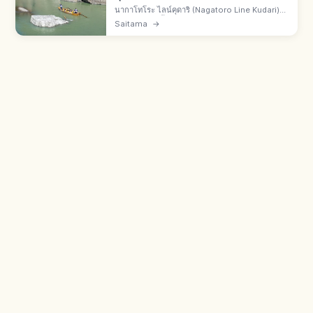
นากาโทโระ ไลน์คุดาริ (Nagatoro Line Kudari)
คือล่องเรือแม่น้ำอาระคาวะ นากาโทโระ อ.จิจิบุ จ.ไซ
Saitama
→
ตามะ คอร์สราว 3 กม. ผ่านหุบเขาอิวะดะตะมิ