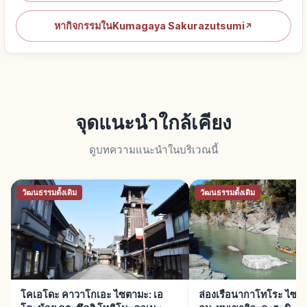
หากิจกรรมในKumagaya Sakurazutsumi
↗
จุดแนะนำใกล้เคียง
ดูบทความแนะนำในบริเวณนี้
วัฒนธรรมดั้งเดิม
วัฒนธรรมดั้งเดิม
โคเอโดะ คาวาโกเอะ ไซตามะ: เอ
ล่องเรือนากาโทโระ ไซตา