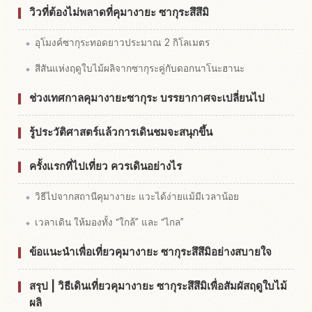
วิวที่ต้องไม่พลาดที่คุมางายะ ซากุระสึสึมิ
อุโมงค์ซากุระทอดยาวประมาณ 2 กิโลเมตร
สีสันแห่งฤดูใบไม้ผลิจากซากุระคู่กับดอกนาโนะฮานะ
ช่วงเทศกาลคุมางายะซากุระ บรรยากาศจะเปลี่ยนไป
รู้ประวัติศาสตร์แล้วการเดินชมจะสนุกขึ้น
ครั้งแรกที่ไปเที่ยว ควรเดินอย่างไร
วิธีไปจากสถานีคุมางายะ แวะได้ง่ายแม้มีเวลาน้อย
เวลาเดิน ให้มองทั้ง “ใกล้” และ “ไกล”
ข้อแนะนำเพื่อเที่ยวคุมางายะ ซากุระสึสึมิอย่างสบายใจ
สรุป | วิธีเดินเที่ยวคุมางายะ ซากุระสึสึมิเพื่อสัมผัสฤดูใบไม้
ผลิ