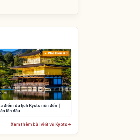
Phổ biến #3
ịa điểm du lịch Kyoto nên đến｜
ẫn lần đầu
Xem thêm bài viết về Kyoto
→