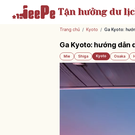
Tận hưởng
du lị
Trang chủ
/
Kyoto
/
Ga Kyoto: hướ
Ga Kyoto: hướng dẫn 
Kyoto
Mie
Shiga
Osaka