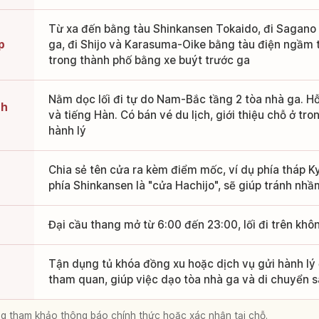
Từ xa đến bằng tàu Shinkansen Tokaido, đi Sagano 
p
ga, đi Shijo và Karasuma-Oike bằng tàu điện ngầm 
trong thành phố bằng xe buýt trước ga
Nằm dọc lối đi tự do Nam-Bắc tầng 2 tòa nhà ga. Hỗ
ch
và tiếng Hàn. Có bán vé du lịch, giới thiệu chỗ ở t
hành lý
Chia sẻ tên cửa ra kèm điểm mốc, ví dụ phía tháp K
phía Shinkansen là "cửa Hachijo", sẽ giúp tránh nhầ
Đại cầu thang mở từ 6:00 đến 23:00, lối đi trên kh
Tận dụng tủ khóa đồng xu hoặc dịch vụ gửi hành lý
tham quan, giúp việc dạo tòa nhà ga và di chuyển s
lòng tham khảo thông báo chính thức hoặc xác nhận tại chỗ.