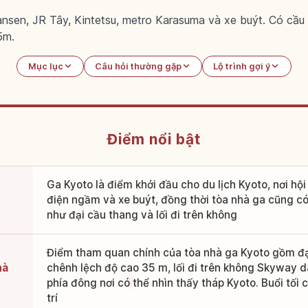
ansen, JR Tây, Kintetsu, metro Karasuma và xe buýt. Có cầu
5m.
Mục lục
Câu hỏi thường gặp
Lộ trình gợi ý
Điểm nổi bật
Ga Kyoto là điểm khởi đầu cho du lịch Kyoto, nơi hội
điện ngầm và xe buýt, đồng thời tòa nhà ga cũng c
như đại cầu thang và lối đi trên không
Điểm tham quan chính của tòa nhà ga Kyoto gồm đại
hà
chênh lệch độ cao 35 m, lối đi trên không Skyway 
phía đông nơi có thể nhìn thấy tháp Kyoto. Buổi tối
trí