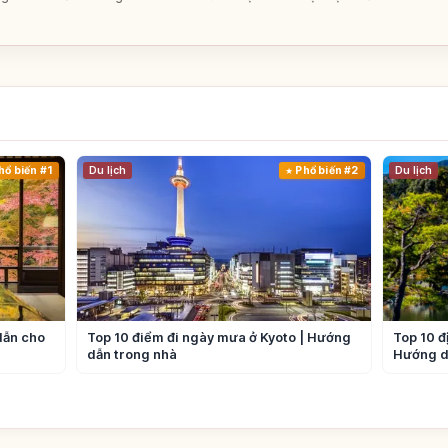
hổ biến #1
Du lịch
Phổ biến #2
Du lịch
dẫn cho
Top 10 điểm đi ngày mưa ở Kyoto | Hướng
Top 10 đ
dẫn trong nhà
Hướng d