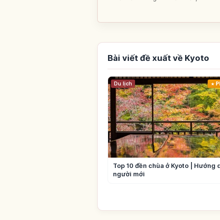
Bài viết đề xuất về Kyoto
Du lịch
P
Top 10 đền chùa ở Kyoto | Hướng 
người mới