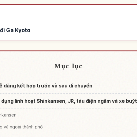
đi Ga Kyoto
n Ga Kyoto
Tìm trải nghiệ
↗
Mục lục
 dàng kết hợp trước và sau di chuyển
 dụng linh hoạt Shinkansen, JR, tàu điện ngầm và xe buýt
inkansen
ng và ngoài thành phố