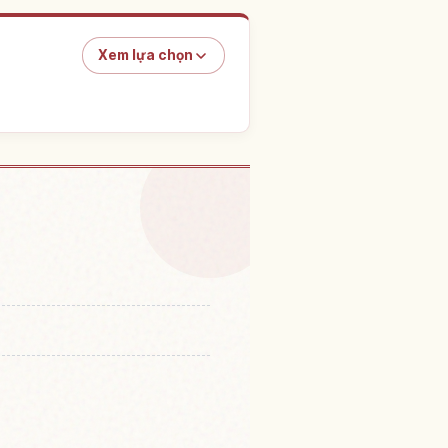
Xem lựa chọn
m tại Ga Kyoto
↗