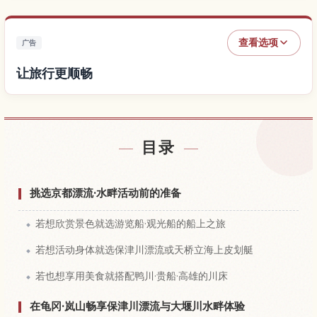
查看选项
广告
让旅行更顺畅
查找酒店
↗
目录
查找体验
↗
挑选京都漂流·水畔活动前的准备
若想欣赏景色就选游览船·观光船的船上之旅
若想活动身体就选保津川漂流或天桥立海上皮划艇
若也想享用美食就搭配鸭川·贵船·高雄的川床
在龟冈·岚山畅享保津川漂流与大堰川水畔体验