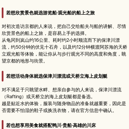
若想欣赏景色就选游览船·观光船的船上之旅
对初次造访京都的人来说，把自己交给船夫与船的讲解、尽情
欣赏景色的船上之旅，是容易上手的选择。
从龟冈到岚山约16公里、耗时约2小时顺流而下的保津川漂
流，约50分钟的伏见十石舟，以及约12分钟横渡阿苏海的天桥
立观光船等体验，能让你从与步行观光不同的高度和角度，眺
望京都的地形与街景。
若想活动身体就选保津川漂流或天桥立海上皮划艇
对不满足于只眺望水畔、想亲自参与的人来说，保津川漂流
（Rafting）或天桥立的海上皮划艇都是备选。
越是贴近水的体验，服装与随身物品的准备就越重要，因此是
否需要不怕湿的鞋子或换洗衣物，请在官方信息中确认。
若也想享用美食就搭配鸭川·贵船·高雄的川床