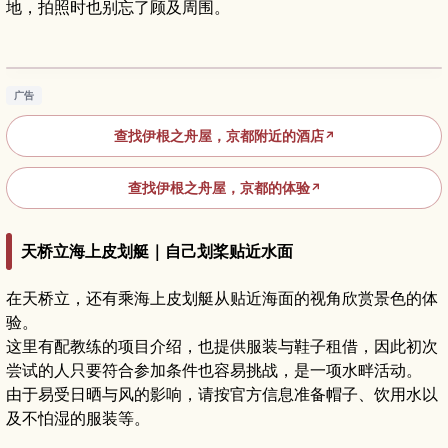
地，拍照时也别忘了顾及周围。
京都伊根舟屋旅游指南｜海上木屋村、游船与住
宿体验
阅读文章
→
广告
查找伊根之舟屋，京都附近的酒店
↗
查找伊根之舟屋，京都的体验
↗
天桥立海上皮划艇｜自己划桨贴近水面
在天桥立，还有乘海上皮划艇从贴近海面的视角欣赏景色的体
验。
这里有配教练的项目介绍，也提供服装与鞋子租借，因此初次
尝试的人只要符合参加条件也容易挑战，是一项水畔活动。
由于易受日晒与风的影响，请按官方信息准备帽子、饮用水以
及不怕湿的服装等。