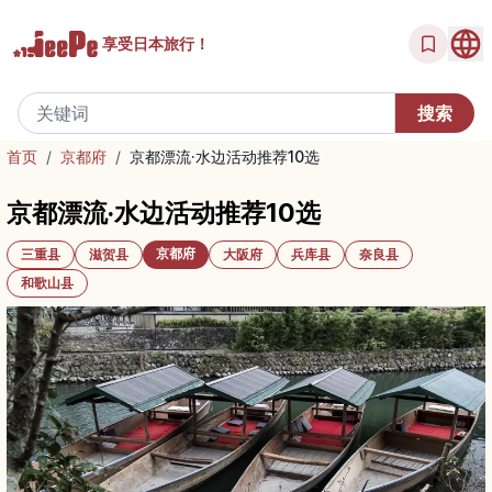
享受
日本旅行！
首页
/
京都府
/
京都漂流·水边活动推荐10选
京都漂流·水边活动推荐10选
京都府
三重县
滋贺县
大阪府
兵库县
奈良县
和歌山县