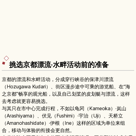
挑选京都漂流·水畔活动前的准备
京都的漂流和水畔活动，分成穿行峡谷的保津川漂流
（Hozugawa Kudari）、街区漫步途中可乘的游览船、在“海
之京都”畅享的观光船，以及自己划桨的皮划艇与漂流，这样
去考虑就更容易挑选。
与其只在市中心完成行程，不如以龟冈（Kameoka）·岚山
（Arashiyama）、伏见（Fushimi）·宇治（Uji）、天桥立
（Amanohashidate）·伊根（Ine）这样的区域为单位来组
合，移动与体验的衔接会更自然。