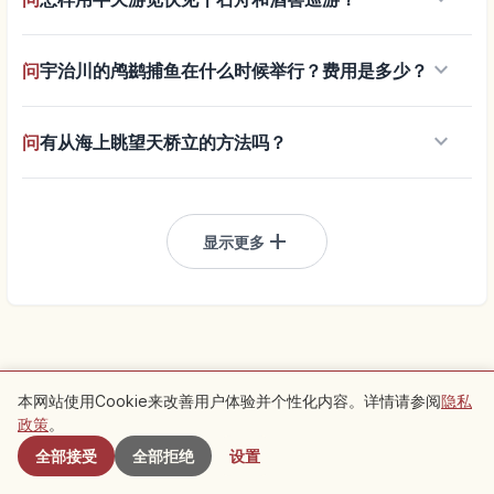
keyboard_arrow_down
问
宇治川的鸬鹚捕鱼在什么时候举行？费用是多少？
keyboard_arrow_down
问
有从海上眺望天桥立的方法吗？
add
显示更多
本网站使用Cookie来改善用户体验并个性化内容。详情请参阅
隐私
附近景点
广告
政策
。
让旅行更顺畅
全部接受
全部拒绝
设置