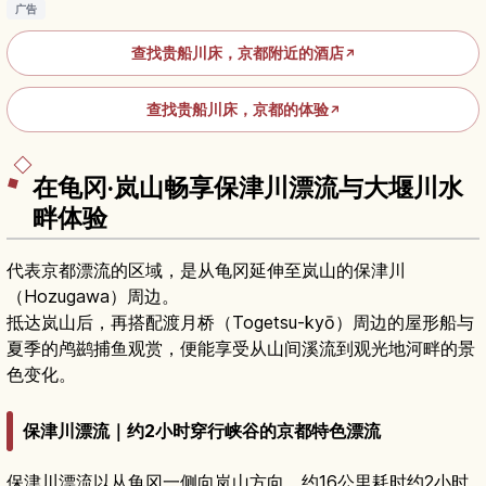
广告
查找贵船川床，京都附近的酒店
↗
查找贵船川床，京都的体验
↗
在龟冈·岚山畅享保津川漂流与大堰川水
畔体验
代表京都漂流的区域，是从龟冈延伸至岚山的保津川
（Hozugawa）周边。
抵达岚山后，再搭配渡月桥（Togetsu-kyō）周边的屋形船与
夏季的鸬鹚捕鱼观赏，便能享受从山间溪流到观光地河畔的景
色变化。
保津川漂流｜约2小时穿行峡谷的京都特色漂流
保津川漂流以从龟冈一侧向岚山方向、约16公里耗时约2小时