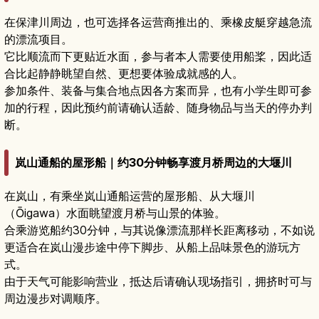
在保津川周边，也可选择各运营商推出的、乘橡皮艇穿越急流
的漂流项目。
它比顺流而下更贴近水面，参与者本人需要使用船桨，因此适
合比起静静眺望自然、更想要体验成就感的人。
参加条件、装备与集合地点因各方案而异，也有小学生即可参
加的行程，因此预约前请确认适龄、随身物品与当天的停办判
断。
岚山通船的屋形船｜约30分钟畅享渡月桥周边的大堰川
在岚山，有乘坐岚山通船运营的屋形船、从大堰川
（Ōigawa）水面眺望渡月桥与山景的体验。
合乘游览船约30分钟，与其说像漂流那样长距离移动，不如说
更适合在岚山漫步途中停下脚步、从船上品味景色的游玩方
式。
由于天气可能影响营业，抵达后请确认现场指引，拥挤时可与
周边漫步对调顺序。