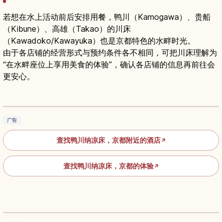
若想在水上活动前后安排用餐，鸭川（Kamogawa）、贵船
（Kibune）、高雄（Takao）的川床
（Kawadoko/Kawayuka）也是京都特色的水畔时光。
由于各店铺的经营形式与预约条件各不相同，可把川床理解为
“在水畔座位上享用美食的体验”，确认各店铺的信息再前往会
更安心。
京都鸭川纳凉床攻略｜夏日河床用餐体验、预算
与预约方式
阅读文章
→
广告
查找鸭川纳凉床，京都附近的酒店
↗
查找鸭川纳凉床，京都的体验
↗
京都贵船川床｜清凉河畔榻上用餐体验指南
阅读文章
→