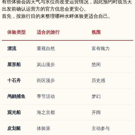
有些体验会因天气与水位而改变运营情况，因此预约时或当天
出发前确认运营方的官方信息会更安心。
首先，按旅行目的来整理哪种水畔体验更适合自己。
体验类型
适合的旅行
氛围
漂流
重视自然
富有魄力
屋形船
岚山漫步
悠闲
十石舟
街区漫步
历史感
鸬鹚捕鱼
季节活动
梦幻
观光船
海之京都
开阔
皮划艇
体验派
主动参与