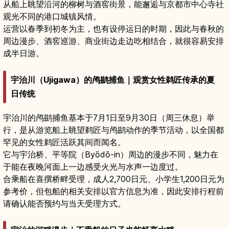
从船上眺望沿河的柳树与酒窖街景，能邂逅与京都市中心寺社
观光不同的港口城镇风情。
运营以春季到初冬为主，也有设停运日的时期，因此与春秋的
周边漫步、酒窖巡游、商业街边走边吃相结合，就很容易安排
成半日游。
宇治川（Ujigawa）的鸬鹚捕鱼｜观赏女性鹈匠传承的夏
日传统
宇治川的鸬鹚捕鱼基本于7月1日至9月30日（周三休息）举
行，是从游览船上眺望鹈匠与鸬鹚动作的季节活动，以全国都
罕见的女性鹈匠活跃其间而闻名。
它与宇治桥、平等院（Byōdō-in）周边的漫步不同，魅力在
于能在夜晚河面上一边感受火光与水声一边度过。
合乘船在喜撰桥畔受理，成人2,700日元、小学生1,200日元为
参考价，但包船的相关安排以官方信息为准，因此安排行程前
请确认能否预约与当天受理方式。