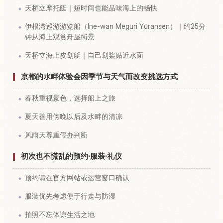
天桥立摩托艇｜短时间也能品味海上的畅快
伊根湾巡游游览船（Ine-wan Meguri Yūransen）｜约25分
钟从海上观赏舟屋街景
天桥立海上皮划艇｜自己划桨贴近水面
京都的水畔体验会因季节与天气而改变挑选方式
春秋重视景色，选择船上之旅
夏天善用傍晚以后及水畔的清凉
风雨天尊重停办判断
初次也不慌乱的预约·服装·礼仪
预约请在官方网站或运营窗口确认
服装优先考虑便于行走与防湿
拍照不忘体谅生活之地