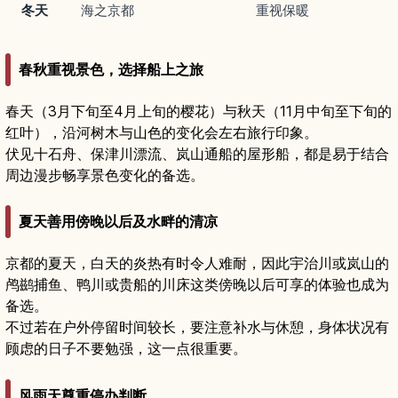
冬天
海之京都
重视保暖
春秋重视景色，选择船上之旅
春天（3月下旬至4月上旬的樱花）与秋天（11月中旬至下旬的
红叶），沿河树木与山色的变化会左右旅行印象。
伏见十石舟、保津川漂流、岚山通船的屋形船，都是易于结合
周边漫步畅享景色变化的备选。
夏天善用傍晚以后及水畔的清凉
京都的夏天，白天的炎热有时令人难耐，因此宇治川或岚山的
鸬鹚捕鱼、鸭川或贵船的川床这类傍晚以后可享的体验也成为
备选。
不过若在户外停留时间较长，要注意补水与休憩，身体状况有
顾虑的日子不要勉强，这一点很重要。
风雨天尊重停办判断