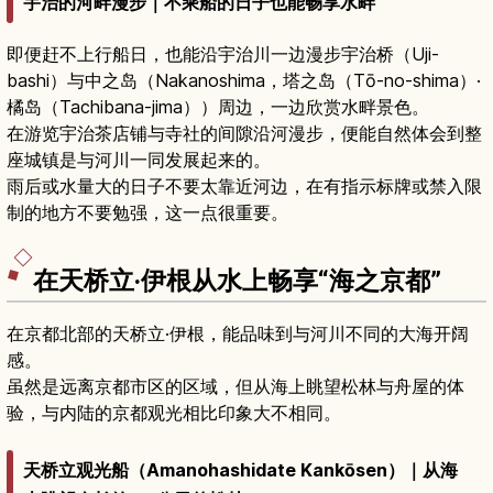
宇治的河畔漫步｜不乘船的日子也能畅享水畔
即便赶不上行船日，也能沿宇治川一边漫步宇治桥（Uji-
bashi）与中之岛（Nakanoshima，塔之岛（Tō-no-shima）·
橘岛（Tachibana-jima））周边，一边欣赏水畔景色。
在游览宇治茶店铺与寺社的间隙沿河漫步，便能自然体会到整
座城镇是与河川一同发展起来的。
雨后或水量大的日子不要太靠近河边，在有指示标牌或禁入限
制的地方不要勉强，这一点很重要。
在天桥立·伊根从水上畅享“海之京都”
在京都北部的天桥立·伊根，能品味到与河川不同的大海开阔
感。
虽然是远离京都市区的区域，但从海上眺望松林与舟屋的体
验，与内陆的京都观光相比印象大不相同。
天桥立观光船（Amanohashidate Kankōsen）｜从海