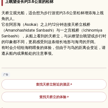
上眺望全长约3.6公里的松林
天桥立观光船，适合想为步行游览约3.6公里松林增添海上视
角的人。
它在阿苏海（Asokai）之上约12分钟连接天桥立栈桥
（Amanohashidate Sanbashi）与一之宫栈桥（Ichinomiya
Sanbashi），从船上看到的天桥立，与从瞭望台眺望或步行时
的印象都不同，更易感受到这条细长地形与海湾的开阔。
有时会介绍给海鸥喂食的体验，但由于与鸟的距离会变近，请
遵从船内或乘船处的注意事项。
天桥立旅游指南｜京都日本三景之一的绝美沙洲
阅读文章
→
广告
查找天桥立附近的酒店
↗
查找天桥立的体验
↗