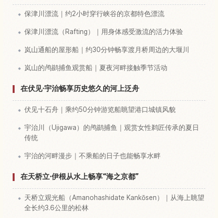
保津川漂流｜约2小时穿行峡谷的京都特色漂流
保津川漂流（Rafting）｜用身体感受激流的活力体验
岚山通船的屋形船｜约30分钟畅享渡月桥周边的大堰川
岚山的鸬鹚捕鱼观赏船｜夏夜河畔接触季节活动
在伏见·宇治畅享历史悠久的河上泛舟
伏见十石舟｜乘约50分钟游览船眺望港口城镇风貌
宇治川（Ujigawa）的鸬鹚捕鱼｜观赏女性鹈匠传承的夏日
传统
宇治的河畔漫步｜不乘船的日子也能畅享水畔
在天桥立·伊根从水上畅享“海之京都”
天桥立观光船（Amanohashidate Kankōsen）｜从海上眺望
全长约3.6公里的松林