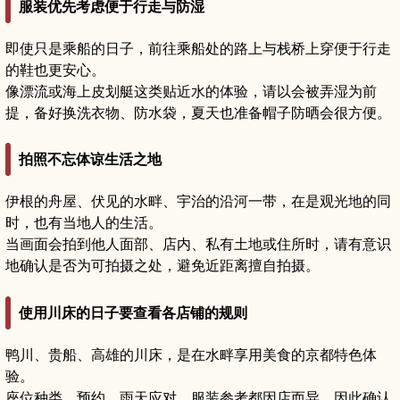
服装优先考虑便于行走与防湿
即使只是乘船的日子，前往乘船处的路上与栈桥上穿便于行走
的鞋也更安心。
像漂流或海上皮划艇这类贴近水的体验，请以会被弄湿为前
提，备好换洗衣物、防水袋，夏天也准备帽子防晒会很方便。
拍照不忘体谅生活之地
伊根的舟屋、伏见的水畔、宇治的沿河一带，在是观光地的同
时，也有当地人的生活。
当画面会拍到他人面部、店内、私有土地或住所时，请有意识
地确认是否为可拍摄之处，避免近距离擅自拍摄。
使用川床的日子要查看各店铺的规则
鸭川、贵船、高雄的川床，是在水畔享用美食的京都特色体
验。
座位种类、预约、雨天应对、服装参考都因店而异，因此确认