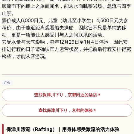
顺流而下的船上之旅而闻名，能从水面眺望岩场、急流与四季
山景。
票价成人6,000日元、儿童（幼儿至小学生）4,500日元为参
考价，由于能近距离观看船夫操船，因此它不只是单纯的移
动，更是一项能让人感受川与人之间联系的活动。
它受水量与天气影响，每年12月29日至1月4日停运，因此安
排进行程的日子请确认官方运营状况，并把前后行程安排得宽
松些，才能从容游玩。
京都保津川漂流：峡谷木船之旅与四季美景体验
阅读文章
→
广告
查找保津川下り，京都附近的酒店
↗
查找保津川下り，京都的体验
↗
保津川漂流（Rafting）｜用身体感受激流的活力体验