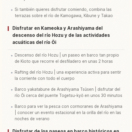
Si también quieres disfrutar comiendo, combina las
terrazas sobre el río de Kamogawa, Kibune y Takao
Disfrutar en Kameoka y Arashiyama del
descenso del río Hozu y de las actividades
acuáticas del río Ōi
Descenso del río Hozu | un paseo en barco tan propio
de Kioto que recorre el desfiladero en unas 2 horas
Rafting del río Hozu | una experiencia activa para sentir
la corriente con todo el cuerpo
Barco yakatabune de Arashiyama Tsūsen | disfrutar del
río Ōi cerca del puente Togetsu-kyō en unos 30 minutos
Barco para ver la pesca con cormoranes de Arashiyama
| conocer un evento estacional en la orilla del río en las
noches de verano
Disfrutar de los paseos en barco históricos en