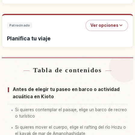
Ver opciones
Patrocinado
Planifica tu viaje
Tabla de contenidos
Buscar alojamiento
↗
Buscar experiencias
↗
Antes de elegir tu paseo en barco o actividad
acuática en Kioto
Si quieres contemplar el paisaje, elige un barco de recreo
o turístico
Si quieres mover el cuerpo, elige el rafting del río Hozu o
el kayak de mar de Amanohashidate