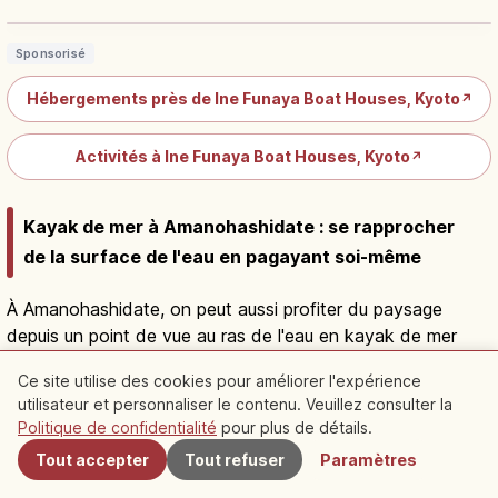
Sponsorisé
Hébergements près de Ine Funaya Boat Houses, Kyoto
↗
Activités à Ine Funaya Boat Houses, Kyoto
↗
Kayak de mer à Amanohashidate : se rapprocher
de la surface de l'eau en pagayant soi-même
À Amanohashidate, on peut aussi profiter du paysage
depuis un point de vue au ras de l'eau en kayak de mer
(sea kayak).
Ce site utilise des cookies pour améliorer l'expérience
Des programmes encadrés par un instructeur sont
utilisateur et personnaliser le contenu. Veuillez consulter la
À proximité
proposés, avec location de combinaison et de chaussures
Politique de confidentialité
pour plus de détails.
: même les débutants peuvent ainsi se lancer dans cette
Tout accepter
Tout refuser
Paramètres
activité nautique s'ils remplissent les conditions de
participation.