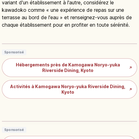
variant d'un établissement à l'autre, considérez le
kawadoko comme « une expérience de repas sur une
terrasse au bord de l'eau » et renseignez-vous auprès de
chaque établissement pour en profiter en toute sérénité.
Kamogawa Yuka : terrasses d’été de
Kyoto (Pontocho)
Lire l'article
→
Sponsorisé
Hébergements près de Kamogawa Noryo-yuka
↗
Riverside Dining, Kyoto
Activités à Kamogawa Noryo-yuka Riverside Dining,
↗
Kyoto
Kibune kawadoko à Kyoto : dîner d’été
au bord de la rivière
Lire l'article
→
Sponsorisé