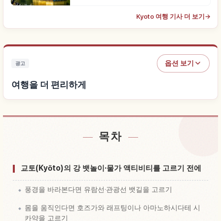
Kyoto 여행 기사 더 보기
→
옵션 보기
광고
여행을 더 편리하게
목차
숙소 찾기
↗
체험 찾기
↗
교토(Kyōto)의 강 뱃놀이·물가 액티비티를 고르기 전에
풍경을 바라본다면 유람선·관광선 뱃길을 고르기
몸을 움직인다면 호즈가와 래프팅이나 아마노하시다테 시
카약을 고르기