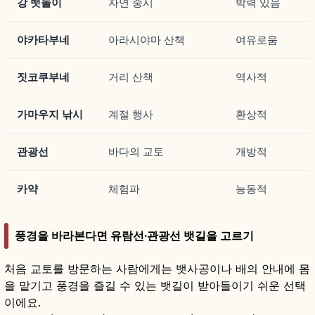
강 뱃놀이
자연 중시
박력 있음
야카타부네
아라시야마 산책
여유로움
짓코쿠부네
거리 산책
역사적
가마우지 낚시
계절 행사
환상적
관광선
바다의 교토
개방적
카약
체험파
능동적
풍경을 바라본다면 유람선·관광선 뱃길을 고르기
처음 교토를 방문하는 사람에게는 뱃사공이나 배의 안내에 몸
을 맡기고 풍경을 즐길 수 있는 뱃길이 받아들이기 쉬운 선택
이에요.