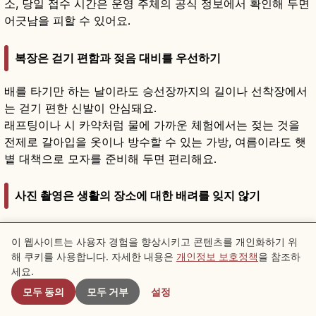
소, 당일 접수 시간은 운영 주체의 공식 정보에서 확인해 두면
어긋남을 피할 수 있어요.
복장은 걷기 편함과 젖음 대비를 우선하기
배를 타기만 하는 날이라도 승선장까지의 길이나 선착장에서
는 걷기 편한 신발이 안심돼요.
래프팅이나 시 카약처럼 물에 가까운 체험에서는 젖는 것을
전제로 갈아입을 옷이나 방수할 수 있는 가방, 여름이라도 햇
볕 대책으로 모자를 준비해 두면 편리해요.
사진 촬영은 생활의 장소에 대한 배려를 잊지 않기
이네의 후나야나 후시미의 물가, 우지의 강가에는 관광지인
이 웹사이트는 사용자 경험을 향상시키고 콘텐츠를 개인화하기 위
동시에 지역의 생활이 있어요.
해 쿠키를 사용합니다. 자세한 내용은
개인정보 보호정책
을 참조하
근처 스팟
사람의 얼굴, 가게 안, 사유지, 주거가 찍히는 경우에는 촬영해
세요.
도 되는 곳인지 의식하고, 가까운 거리에서의 무단 촬영은 피
모두 동의
모두 거부
설정
해요.