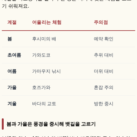
기 쉬워져요.
계절
어울리는 체험
주의점
봄
후시미의 배
예약 확인
초여름
가와도코
추위 대비
여름
가마우지 낚시
더위 대비
가을
호즈가와
혼잡 주의
겨울
바다의 교토
방한 중시
봄과 가을은 풍경을 중시해 뱃길을 고르기