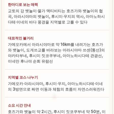
한마디로 보는 매력
교토의 강 뱃놀이·물가 액티비티는 호즈가와 뱃놀이의 협
곡, 아라시야마의 뱃놀이, 후시미·우지의 역사, 아마노하시
다테·이네의 바다 풍경을 지역별로 고를 수 있다
대표적인 볼거리
가메오카에서 아라시야마로 약 16km를 내려가는 호즈가
와 뱃놀이, 도게쓰교를 바라보는 아라시야마 쓰센(통선)의
야카타부네, 후시미 짓코쿠부네, 아마노하시다테 관광선,
이네만 후나야 순회 유람선
지역별 코스 나누기
가메오카·아라시야마, 후시미·우지, 아마노하시다테·이네
의 3방면으로 짜면 이동과 체험의 흐름이 자연스러워진다
소요 시간 안내
호즈가와 뱃놀이 약 2시간, 후시미 짓코쿠부네 약 50분, 이