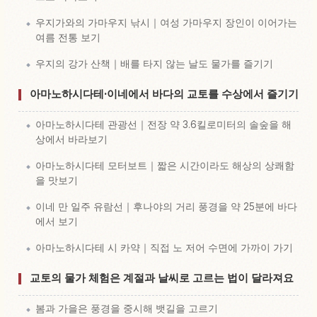
우지가와의 가마우지 낚시｜여성 가마우지 장인이 이어가는
여름 전통 보기
우지의 강가 산책｜배를 타지 않는 날도 물가를 즐기기
아마노하시다테·이네에서 바다의 교토를 수상에서 즐기기
아마노하시다테 관광선｜전장 약 3.6킬로미터의 솔숲을 해
상에서 바라보기
아마노하시다테 모터보트｜짧은 시간이라도 해상의 상쾌함
을 맛보기
이네 만 일주 유람선｜후나야의 거리 풍경을 약 25분에 바다
에서 보기
아마노하시다테 시 카약｜직접 노 저어 수면에 가까이 가기
교토의 물가 체험은 계절과 날씨로 고르는 법이 달라져요
봄과 가을은 풍경을 중시해 뱃길을 고르기