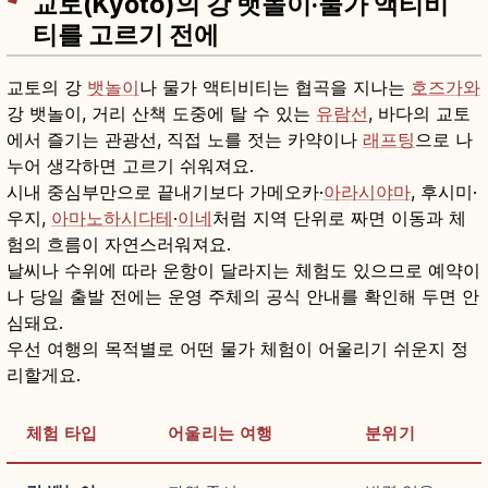
교토(Kyōto)의 강 뱃놀이·물가 액티비
티를 고르기 전에
교토의 강
뱃놀이
나 물가 액티비티는 협곡을 지나는
호즈가와
강 뱃놀이, 거리 산책 도중에 탈 수 있는
유람선
, 바다의 교토
에서 즐기는 관광선, 직접 노를 젓는 카약이나
래프팅
으로 나
누어 생각하면 고르기 쉬워져요.
시내 중심부만으로 끝내기보다 가메오카·
아라시야마
, 후시미·
우지,
아마노하시다테
·
이네
처럼 지역 단위로 짜면 이동과 체
험의 흐름이 자연스러워져요.
날씨나 수위에 따라 운항이 달라지는 체험도 있으므로 예약이
나 당일 출발 전에는 운영 주체의 공식 안내를 확인해 두면 안
심돼요.
우선 여행의 목적별로 어떤 물가 체험이 어울리기 쉬운지 정
리할게요.
체험 타입
어울리는 여행
분위기