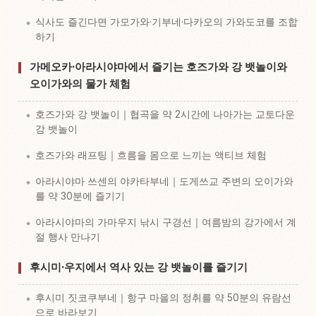
식사도 즐긴다면 가모가와·기부네·다카오의 가와도코를 조합
하기
가메오카·아라시야마에서 즐기는 호즈가와 강 뱃놀이와
오이가와의 물가 체험
호즈가와 강 뱃놀이｜협곡을 약 2시간에 나아가는 교토다운
강 뱃놀이
호즈가와 래프팅｜흐름을 몸으로 느끼는 액티브 체험
아라시야마 쓰센의 야카타부네｜도게쓰교 주변의 오이가와
를 약 30분에 즐기기
아라시야마의 가마우지 낚시 구경선｜여름밤의 강가에서 계
절 행사 만나기
후시미·우지에서 역사 있는 강 뱃놀이를 즐기기
후시미 짓코쿠부네｜항구 마을의 정취를 약 50분의 유람선
으로 바라보기