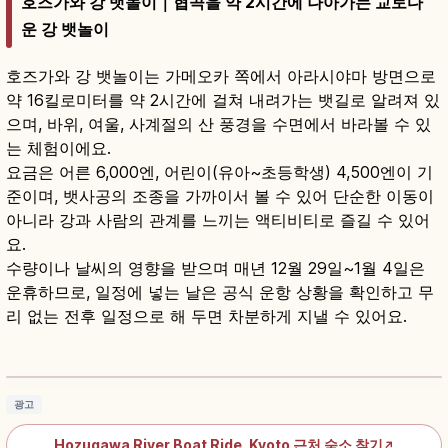
호즈가와 강 뱃놀이｜협곡을 약 2시간에 나아가는 교토다
운 강 뱃놀이
호즈가와 강 뱃놀이는 가메오카 쪽에서 아라시야마 방면으로
약 16킬로미터를 약 2시간에 걸쳐 내려가는 뱃길로 알려져 있
으며, 바위, 여울, 사계절의 산 풍경을 수면에서 바라볼 수 있
는 체험이에요.
요금은 어른 6,000엔, 어린이(유아~초등학생) 4,500엔이 기
준이며, 뱃사공의 조종을 가까이서 볼 수 있어 단순한 이동이
아니라 강과 사람의 관계를 느끼는 액티비티로 즐길 수 있어
요.
수량이나 날씨의 영향을 받으며 매년 12월 29일~1월 4일은
운휴하므로, 일정에 넣는 날은 공식 운항 상황을 확인하고 무
리 없는 전후 일정으로 해 두면 차분하게 지낼 수 있어요.
호즈가와 구다리｜교토 아라시야마 16km 전통
나룻배
기사 읽기
→
광고
Hozugawa River Boat Ride, Kyoto 근처 숙소 찾기
↗