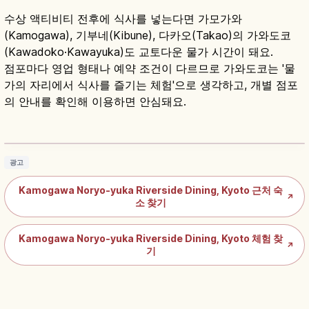
수상 액티비티 전후에 식사를 넣는다면 가모가와
(Kamogawa), 기부네(Kibune), 다카오(Takao)의 가와도코
(Kawadoko·Kawayuka)도 교토다운 물가 시간이 돼요.
점포마다 영업 형태나 예약 조건이 다르므로 가와도코는 '물
가의 자리에서 식사를 즐기는 체험'으로 생각하고, 개별 점포
의 안내를 확인해 이용하면 안심돼요.
가모가와 노료유카란?｜교토 폰토초 강변 여름
가와도코
기사 읽기
→
광고
Kamogawa Noryo-yuka Riverside Dining, Kyoto 근처 숙
↗
소 찾기
Kamogawa Noryo-yuka Riverside Dining, Kyoto 체험 찾
↗
기
기후네 가와도코란?｜교토 강 위 좌석·5~9월
가이세키
기사 읽기
→