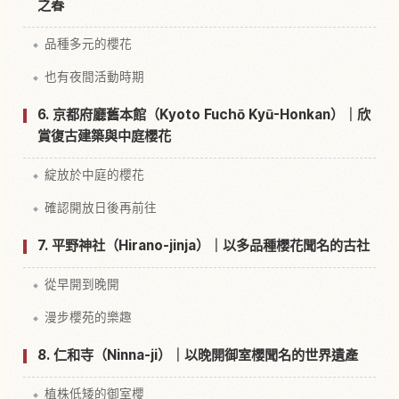
之春
品種多元的櫻花
也有夜間活動時期
6. 京都府廳舊本館（Kyoto Fuchō Kyū-Honkan）｜欣
賞復古建築與中庭櫻花
綻放於中庭的櫻花
確認開放日後再前往
7. 平野神社（Hirano-jinja）｜以多品種櫻花聞名的古社
從早開到晚開
漫步櫻苑的樂趣
8. 仁和寺（Ninna-ji）｜以晚開御室櫻聞名的世界遺產
植株低矮的御室櫻