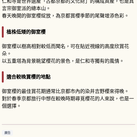
仁和寺是世界遺產「古都京都的文化財」的構成資產，也是真
言宗御室派的總本山。
春天晚開的御室櫻綻放，為京都賞櫻季節的尾聲增添色彩。
植株低矮的御室櫻
御室櫻以樹高相對較低而聞名，可在貼近視線的高度欣賞花
朵。
以五重塔為背景眺望櫻花的景色，是仁和寺獨有的風情。
適合較晚賞櫻的地點
御室櫻的最佳賞花期通常比京都市內的染井吉野櫻來得晚。
對於春季京都旅行中想在較晚時期尋覓櫻花的人來說，也是一
個選擇。
京都仁和寺散步攻略｜必看亮點與參拜禮儀指南
閱讀文章
→
廣告