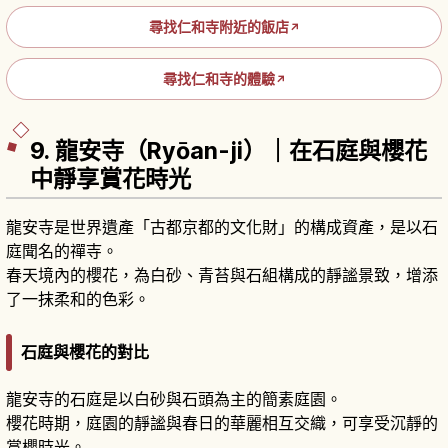
尋找仁和寺附近的飯店
↗
尋找仁和寺的體驗
↗
9. 龍安寺（Ryōan-ji）｜在石庭與櫻花
中靜享賞花時光
龍安寺是世界遺產「古都京都的文化財」的構成資產，是以石
庭聞名的禪寺。
春天境內的櫻花，為白砂、青苔與石組構成的靜謐景致，增添
了一抹柔和的色彩。
石庭與櫻花的對比
龍安寺的石庭是以白砂與石頭為主的簡素庭園。
櫻花時期，庭園的靜謐與春日的華麗相互交織，可享受沉靜的
賞櫻時光。