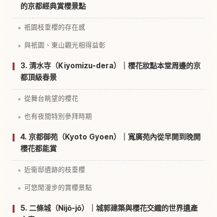
的京都經典賞櫻景點
祇園枝垂櫻的存在感
與祇園、東山觀光相得益彰
3. 清水寺（Kiyomizu-dera）｜櫻花妝點本堂周邊的京
都頂級春景
從舞台眺望的櫻花
也有夜間特別參拜時期
4. 京都御苑（Kyoto Gyoen）｜寬廣苑內從早開到晚開
櫻花都能賞
近衞邸遺跡的枝垂櫻
可悠閒漫步的賞櫻景點
5. 二條城（Nijō-jō）｜城郭建築與櫻花交織的世界遺產