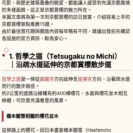
花影、與歷史建築重疊的眺望，都能讓人感受到充滿京都風情
的多樣面貌，這正是京都賞櫻的魅力所在。
本篇文章將為第一次到京都賞櫻的訪日旅客，介紹容易上手的
京都賞櫻景點推薦15選。
由於最佳賞花期與開放內容每年略有不同，建議出發前先確認
各設施的官方資訊，較為安心。
1. 哲學之道（Tetsugaku no Michi）
｜沿疏水道延伸的京都賞櫻散步道
哲學之道
是一條從
銀閣寺
方向延伸至
南禪寺
方向、沿著疏水道
而行的散步路徑。
約2公里的道路沿線種有約400棵櫻花，水面與櫻花並木相互
映襯，可欣賞充滿春意的風景。
橋本關雪相關的櫻花並木
這條路上的櫻花，因日本畫家橋本關雪（Hashimoto