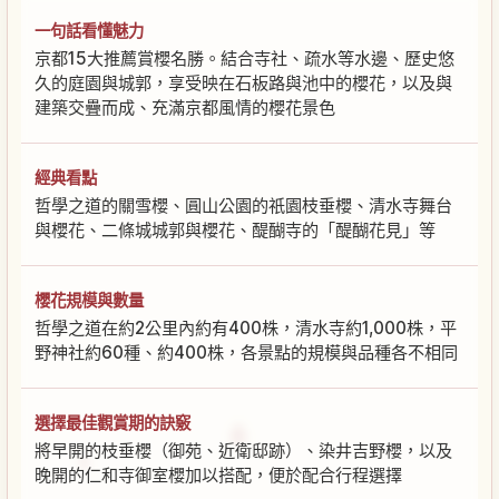
一句話看懂魅力
京都15大推薦賞櫻名勝。結合寺社、疏水等水邊、歷史悠
久的庭園與城郭，享受映在石板路與池中的櫻花，以及與
建築交疊而成、充滿京都風情的櫻花景色
經典看點
哲學之道的關雪櫻、圓山公園的祇園枝垂櫻、清水寺舞台
與櫻花、二條城城郭與櫻花、醍醐寺的「醍醐花見」等
櫻花規模與數量
哲學之道在約2公里內約有400株，清水寺約1,000株，平
野神社約60種、約400株，各景點的規模與品種各不相同
選擇最佳觀賞期的訣竅
將早開的枝垂櫻（御苑、近衛邸跡）、染井吉野櫻，以及
晚開的仁和寺御室櫻加以搭配，便於配合行程選擇