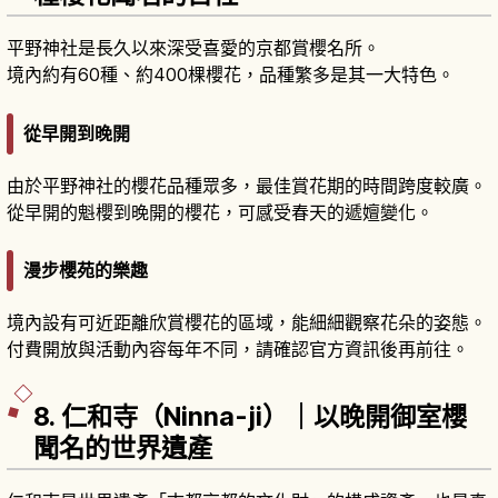
平野神社是長久以來深受喜愛的京都賞櫻名所。
境內約有60種、約400棵櫻花，品種繁多是其一大特色。
從早開到晚開
由於平野神社的櫻花品種眾多，最佳賞花期的時間跨度較廣。
從早開的魁櫻到晚開的櫻花，可感受春天的遞嬗變化。
漫步櫻苑的樂趣
境內設有可近距離欣賞櫻花的區域，能細細觀察花朵的姿態。
付費開放與活動內容每年不同，請確認官方資訊後再前往。
8. 仁和寺（Ninna-ji）｜以晚開御室櫻
聞名的世界遺產