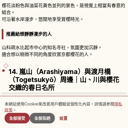
櫻花淡粉色與油菜花黃色並列的景色，是視覺上相當有春意的
組合。
可沿著水岸漫步，悠閒地享受賞櫻時光。
推薦給想靜靜漫步的人
山科疏水比起市中心的知名寺社，氛圍更加沉靜。
適合想以稍微不同的角度欣賞京都櫻花的人。
14. 嵐山（Arashiyama）與渡月橋
（Togetsukyō）周邊｜山、川與櫻花
交織的春日名所
嵐山是京都西部的代表性觀光地。
本網站使用Cookie來改善用戶體驗並個性化內容。詳情請參閱
隱私
附近景點
春天渡月橋周邊與山坡上櫻花綻放，可欣賞川流、橋樑與山巒
政策
。
融為一體的景色。
全部接受
全部拒絕
設置