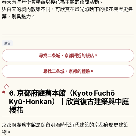
春天有些年份會舉辦以櫻花為主題的夜間活動。
與白天的城內散策不同，可欣賞在燈光照映下的櫻花與歷史建
築，別具魅力。
京都二條城：世界遺產名城的必看重點與參觀攻
略
閱讀文章
→
廣告
尋找二条城，京都附近的飯店
↗
尋找二条城，京都的體驗
↗
6. 京都府廳舊本館（Kyoto Fuchō
Kyū-Honkan）｜欣賞復古建築與中庭
櫻花
京都府廳舊本館是保留明治時代近代建築的京都府歷史建築
物。