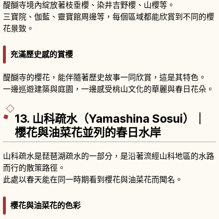
醍醐寺境內綻放著枝垂櫻、染井吉野櫻、山櫻等。
三寶院、伽藍、靈寶館周邊等，每個區域都能欣賞到不同的櫻
花景致。
充滿歷史感的賞櫻
醍醐寺的櫻花，能伴隨著歷史故事一同欣賞，這是其特色。
一邊巡遊建築與庭園，一邊感受桃山文化的華麗與春日花朵。
13. 山科疏水（Yamashina Sosui）｜
櫻花與油菜花並列的春日水岸
山科疏水是琵琶湖疏水的一部分，是沿著流經山科地區的水路
而行的散策路徑。
此處以春天能在同一時期看到櫻花與油菜花而聞名。
櫻花與油菜花的色彩