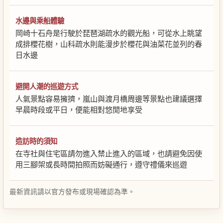
水邊與乘船體驗
岡崎十石舟是行駛於琵琶湖疏水的觀光船，可從水上眺望
成排櫻花樹，山科疏水則能漫步於櫻花與油菜花並列的春
日水邊
避開人潮的巡遊方式
人氣景點容易擁擠，嵐山與渡月橋周邊等景點也建議選擇
早晨時段或平日，便能相對悠閒地享受
造訪時的須知
在寺社與住宅區請勿進入禁止進入的區域，也請避免因使
用三腳架或長時間拍照而妨礙通行，遵守禮儀來巡遊
最新資訊請以官方發布或現場確認為準。