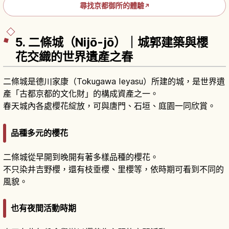
尋找京都御所的體驗
↗
5. 二條城（Nijō-jō）｜城郭建築與櫻
花交織的世界遺產之春
二條城是德川家康（Tokugawa Ieyasu）所建的城，是世界遺
產「古都京都的文化財」的構成資產之一。
春天城內各處櫻花綻放，可與唐門、石垣、庭園一同欣賞。
品種多元的櫻花
二條城從早開到晚開有著多樣品種的櫻花。
不只染井吉野櫻，還有枝垂櫻、里櫻等，依時期可看到不同的
風貌。
也有夜間活動時期