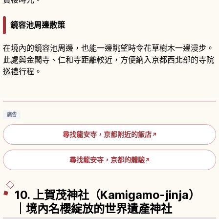
鏡容池周邊散策
在境內的鏡容池周邊，也能一邊眺望時令花草樹木一邊漫步。
此處與金閣寺、仁和寺距離較近，方便納入京都西北部的寺院
巡禮行程。
京都府龍安寺攻略｜世界遺產枯山水石庭與寧靜
禪意體驗
閱讀文章
→
廣告
尋找龍安寺，京都附近的飯店
↗
尋找龍安寺，京都的體驗
↗
10. 上賀茂神社（Kamigamo-jinja）
｜境內名櫻綻放的世界遺產神社