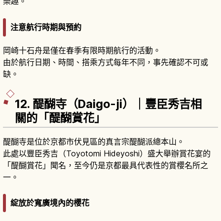
樂趣。
注意航行時期與預約
岡崎十石舟是僅在春季有限時期航行的活動。
由於航行日期、時間、搭乘方式每年不同，事先確認不可或
缺。
12. 醍醐寺（Daigo-ji）｜豐臣秀吉相
關的「醍醐賞花」
醍醐寺是位於京都市伏見區的真言宗醍醐派總本山。
此處以豐臣秀吉（Toyotomi Hideyoshi）盛大舉辦賞花宴的
「醍醐賞花」聞名，至今仍是京都最具代表性的賞櫻名所之
一。
綻放於寬廣境內的櫻花