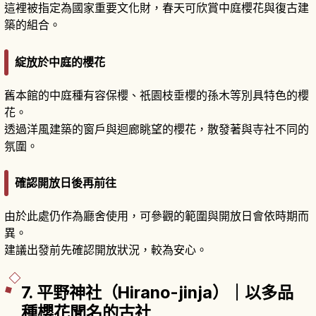
這裡被指定為國家重要文化財，春天可欣賞中庭櫻花與復古建
築的組合。
綻放於中庭的櫻花
舊本館的中庭種有容保櫻、祇園枝垂櫻的孫木等別具特色的櫻
花。
透過洋風建築的窗戶與迴廊眺望的櫻花，散發著與寺社不同的
氛圍。
確認開放日後再前往
由於此處仍作為廳舍使用，可參觀的範圍與開放日會依時期而
異。
建議出發前先確認開放狀況，較為安心。
7. 平野神社（Hirano-jinja）｜以多品
種櫻花聞名的古社