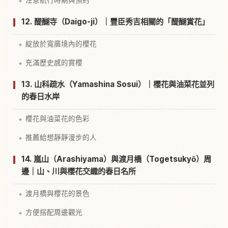
12. 醍醐寺（Daigo-ji）｜豐臣秀吉相關的「醍醐賞花」
綻放於寬廣境內的櫻花
充滿歷史感的賞櫻
13. 山科疏水（Yamashina Sosui）｜櫻花與油菜花並列
的春日水岸
櫻花與油菜花的色彩
推薦給想靜靜漫步的人
14. 嵐山（Arashiyama）與渡月橋（Togetsukyō）周
邊｜山、川與櫻花交織的春日名所
渡月橋與櫻花的景色
方便搭配周邊觀光