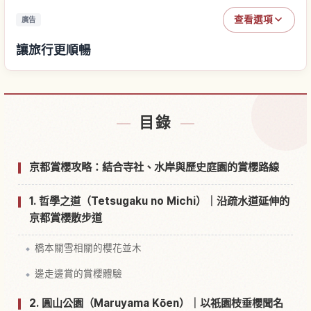
查看選項
廣告
讓旅行更順暢
尋找飯店
↗
目錄
尋找體驗
↗
京都賞櫻攻略：結合寺社、水岸與歷史庭園的賞櫻路線
1. 哲學之道（Tetsugaku no Michi）｜沿疏水道延伸的
京都賞櫻散步道
橋本關雪相關的櫻花並木
邊走邊賞的賞櫻體驗
2. 圓山公園（Maruyama Kōen）｜以祇園枝垂櫻聞名