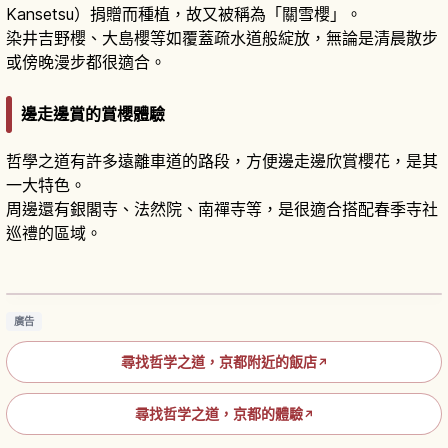
Kansetsu）捐贈而種植，故又被稱為「關雪櫻」。
染井吉野櫻、大島櫻等如覆蓋疏水道般綻放，無論是清晨散步
或傍晚漫步都很適合。
邊走邊賞的賞櫻體驗
哲學之道有許多遠離車道的路段，方便邊走邊欣賞櫻花，是其
一大特色。
周邊還有銀閣寺、法然院、南禪寺等，是很適合搭配春季寺社
巡禮的區域。
京都哲學之道散步指南｜從銀閣寺走到南禪寺的
四季小徑
閱讀文章
→
廣告
尋找哲学之道，京都附近的飯店
↗
尋找哲学之道，京都的體驗
↗