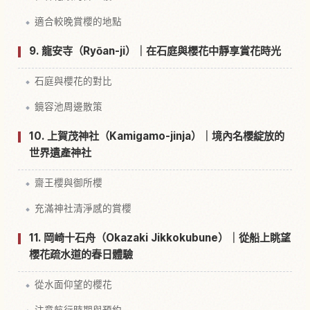
適合較晚賞櫻的地點
9. 龍安寺（Ryōan-ji）｜在石庭與櫻花中靜享賞花時光
石庭與櫻花的對比
鏡容池周邊散策
10. 上賀茂神社（Kamigamo-jinja）｜境內名櫻綻放的
世界遺產神社
齋王櫻與御所櫻
充滿神社清淨感的賞櫻
11. 岡崎十石舟（Okazaki Jikkokubune）｜從船上眺望
櫻花疏水道的春日體驗
從水面仰望的櫻花
注意航行時期與預約