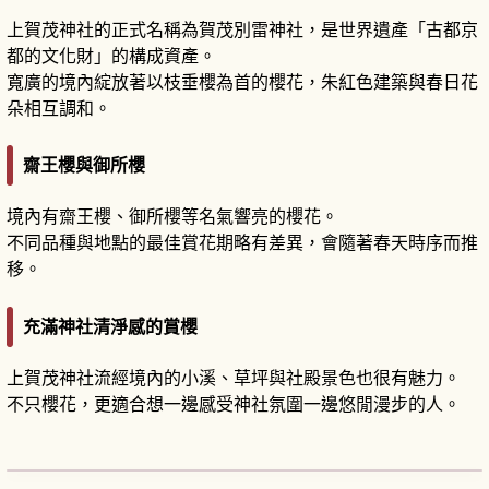
上賀茂神社的正式名稱為賀茂別雷神社，是世界遺產「古都京
都的文化財」的構成資產。
寬廣的境內綻放著以枝垂櫻為首的櫻花，朱紅色建築與春日花
朵相互調和。
齋王櫻與御所櫻
境內有齋王櫻、御所櫻等名氣響亮的櫻花。
不同品種與地點的最佳賞花期略有差異，會隨著春天時序而推
移。
充滿神社清淨感的賞櫻
上賀茂神社流經境內的小溪、草坪與社殿景色也很有魅力。
不只櫻花，更適合想一邊感受神社氛圍一邊悠閒漫步的人。
京都上賀茂神社攻略｜在世界遺產神社邂逅歷史
與大自然
閱讀文章
→