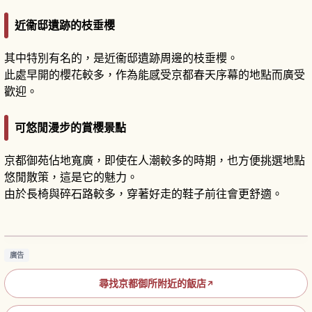
近衞邸遺跡的枝垂櫻
其中特別有名的，是近衞邸遺跡周邊的枝垂櫻。
此處早開的櫻花較多，作為能感受京都春天序幕的地點而廣受
歡迎。
可悠閒漫步的賞櫻景點
京都御苑佔地寬廣，即使在人潮較多的時期，也方便挑選地點
悠閒散策，這是它的魅力。
由於長椅與碎石路較多，穿著好走的鞋子前往會更舒適。
京都御所攻略｜歷史背景、必看景點與參觀
閱讀文章
→
廣告
尋找京都御所附近的飯店
↗